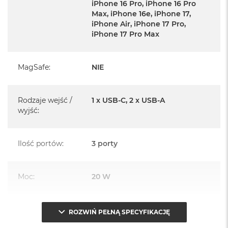
iPhone 16 Pro, iPhone 16 Pro
A
100%, nie zastanawiając się, czy starczy mocy do końca dnia.
Max, iPhone 16e, iPhone 17,
i
iPhone Air, iPhone 17 Pro,
r
iPhone 17 Pro Max
M
a
c
MagSafe
:
NIE
B
o
o
Rodzaje wejść /
1 x USB-C, 2 x USB-A
k
A
wyjść
:
i
r
M
Ilość portów
:
3 porty
5
M
a
Moc
:
20 W
c
B
o
Materiał wykonania
:
Tworzywo sztuczne
o
ROZWIŃ PEŁNĄ SPECYFIKACJĘ
k