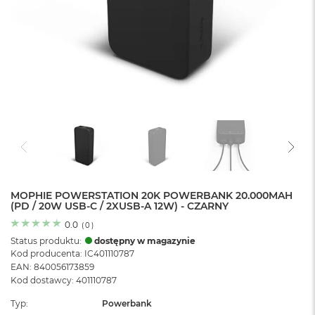
o
l
o
r
u
M
a
c
B
o
o
k
N
e
MOPHIE POWERSTATION 20K POWERBANK 20.000MAH
o
(PD / 20W USB-C / 2XUSB-A 12W) - CZARNY
C
y
0.0
(
0
)
t
Status produktu:
dostępny w magazynie
r
Kod producenta: IC401110787
u
EAN: 840056173859
s
Kod dostawcy: 401110787
o
w
Typ
Powerbank
o