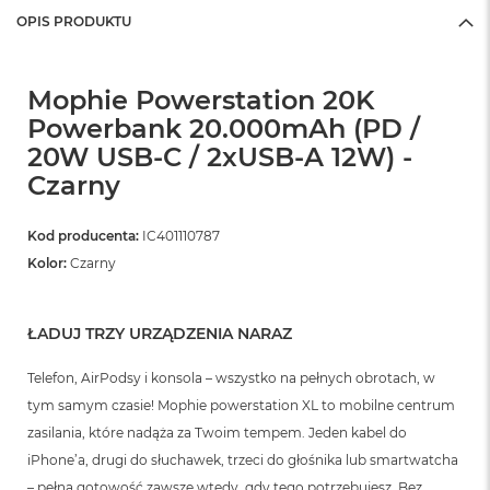
ó
OPIS PRODUKTU
ż
M
Mophie Powerstation 20K
a
c
Powerbank 20.000mAh (PD /
B
20W USB-C / 2xUSB-A 12W) -
o
o
Czarny
k
N
e
Kod producenta:
IC401110787
o
Kolor:
Czarny
I
n
d
y
ŁADUJ TRZY URZĄDZENIA NARAZ
g
o
Telefon, AirPodsy i konsola – wszystko na pełnych obrotach, w
tym samym czasie! Mophie powerstation XL to mobilne centrum
M
a
zasilania, które nadąża za Twoim tempem. Jeden kabel do
c
iPhone’a, drugi do słuchawek, trzeci do głośnika lub smartwatcha
B
– pełna gotowość zawsze wtedy, gdy tego potrzebujesz. Bez