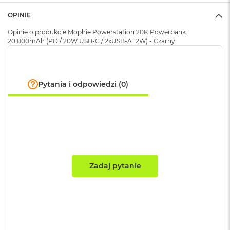
A
i
Kolor
:
Czarny
OPINIE
r
M
Opinie o produkcie Mophie Powerstation 20K Powerbank
4
20.000mAh (PD / 20W USB-C / 2xUSB-A 12W) - Czarny
Zawartość zestawu
:
Powerbank, kabel
M
a
c
Szerokość
:
12 cm
Pytania i odpowiedzi (0)
B
o
o
k
Grubość
:
4 cm
A
i
r
Wysokość
:
20 cm
M
3
Zadaj pytanie
M
Waga
:
0.390000
a
c
B
Znak zgodności
:
CE
o
o