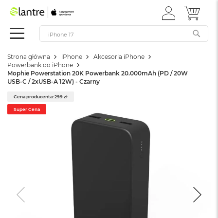
ZALOGUJ
MÓJ 
Apple
SIĘ
Festiwal
Mac
Strona główna
iPhone
Akcesoria iPhone
M
Powerbank do iPhone
a
Mophie Powerstation 20K Powerbank 20.000mAh (PD / 20W
c
USB-C / 2xUSB-A 12W) - Czarny
B
o
Cena producenta: 299 zł
o
Super Cena
k
N
e
o
W
e
d
ł
u
g
k