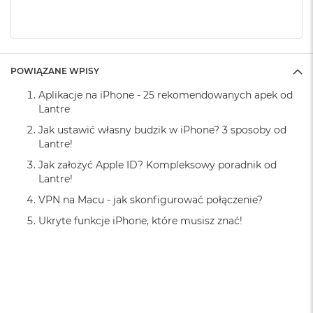
k
A
i
r
M
2
POWIĄZANE WPISY
Aplikacje na iPhone - 25 rekomendowanych apek od
M
a
Lantre
c
Jak ustawić własny budzik w iPhone? 3 sposoby od
B
Lantre!
o
o
Jak założyć Apple ID? Kompleksowy poradnik od
k
Lantre!
A
i
VPN na Macu - jak skonfigurować połączenie?
r
Ukryte funkcje iPhone, które musisz znać!
1
3
M
a
c
B
o