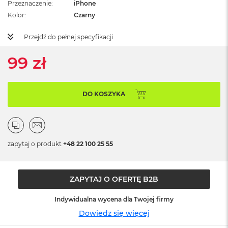
Przeznaczenie
iPhone
ż
ó
Kolor
Czarny
ł
t
Przejdź do pełnej specyfikacji
y
99 zł
M
a
c
B
DO KOSZYKA
o
o
k
N
e
o
zapytaj o produkt
+48 22 100 25 55
S
u
b
ZAPYTAJ O OFERTĘ B2B
t
e
l
Indywidualna wycena dla Twojej firmy
n
Dowiedz się więcej
y
R