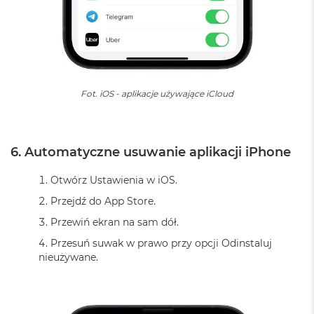
k
A
i
r
3
2
G
B
Fot. iOS - aplikacje używające iCloud
R
A
M
6. Automatyczne usuwanie aplikacji iPhone
W
e
Otwórz Ustawienia w iOS.
d
ł
Przejdź do App Store.
u
g
Przewiń ekran na sam dół.
p
Przesuń suwak w prawo przy opcji Odinstaluj
o
j
nieużywane.
e
m
n
o