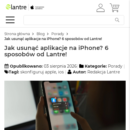
ZALOGUJ
MÓJ 
Apple
SIĘ
Festiwal
Mac
Strona główna
Blog
Porady
M
Jak usunąć aplikacje na iPhone? 6 sposobów od Lantre!
a
Jak usunąć aplikacje na iPhone? 6
c
B
sposobów od Lantre!
o
o
Opublikowano:
03 sierpnia 2026
Kategorie:
Porady
k
Tagi:
skonfiguruj apple
,
ios
Autor:
Redakcja Lantre
N
e
o
W
e
d
ł
u
g
k