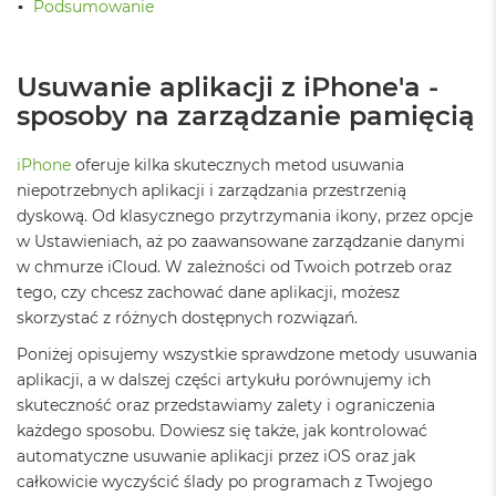
Podsumowanie
ż
ó
ł
t
Usuwanie aplikacji z iPhone'a -
y
sposoby na zarządzanie pamięcią
M
a
iPhone
oferuje kilka skutecznych metod usuwania
c
niepotrzebnych aplikacji i zarządzania przestrzenią
B
o
dyskową. Od klasycznego przytrzymania ikony, przez opcje
o
w Ustawieniach, aż po zaawansowane zarządzanie danymi
k
w chmurze iCloud. W zależności od Twoich potrzeb oraz
N
tego, czy chcesz zachować dane aplikacji, możesz
e
o
skorzystać z różnych dostępnych rozwiązań.
S
u
Poniżej opisujemy wszystkie sprawdzone metody usuwania
b
aplikacji, a w dalszej części artykułu porównujemy ich
t
skuteczność oraz przedstawiamy zalety i ograniczenia
e
każdego sposobu. Dowiesz się także, jak kontrolować
l
n
automatyczne usuwanie aplikacji przez iOS oraz jak
y
całkowicie wyczyścić ślady po programach z Twojego
R