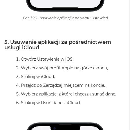
r
e
b
r
Fot. iOS - usuwanie aplikacji z poziomu Ustawień
n
y
M
5. Usuwanie aplikacji za pośrednictwem
a
usługi iCloud
c
B
o
Otwórz Ustawienia w iOS.
o
Wybierz swój profil Apple na górze ekranu,
k
A
Stuknij w iCloud.
i
r
Przejdź do Zarządzaj miejscem na koncie.
Z
Wybierz aplikację, z której chcesz usunąć dane.
ł
o
Stuknij w Usuń dane z iCloud.
t
y
W
e