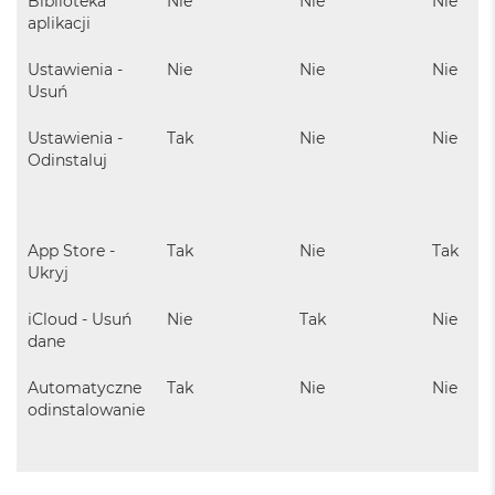
i
Biblioteka
Nie
Nie
Nie
r
aplikacji
1
T
Ustawienia -
Nie
Nie
Nie
B
Usuń
M
Ustawienia -
Tak
Nie
Nie
a
Odinstaluj
c
B
o
o
k
App Store -
Tak
Nie
Tak
A
Ukryj
i
r
iCloud - Usuń
Nie
Tak
Nie
2
T
dane
B
Automatyczne
Tak
Nie
Nie
M
odinstalowanie
a
c
B
o