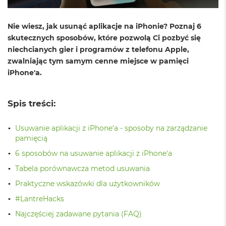
o
l
o
Nie wiesz, jak usunąć aplikacje na iPhonie? Poznaj 6
r
skutecznych sposobów, które pozwolą Ci pozbyć się
u
niechcianych gier i programów z telefonu Apple,
M
zwalniając tym samym cenne miejsce w pamięci
a
iPhone'a.
c
B
o
Spis treści:
o
k
N
Usuwanie aplikacji z iPhone'a - sposoby na zarządzanie
e
pamięcią
o
C
6 sposobów na usuwanie aplikacji z iPhone'a
y
t
Tabela porównawcza metod usuwania
r
Praktyczne wskazówki dla użytkowników
u
s
#LantreHacks
o
w
Najczęściej zadawane pytania (FAQ)
o