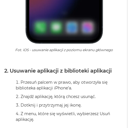
A
i
r
M
4
M
a
c
B
Fot. iOS - usuwanie aplikacji z poziomu ekranu głównego
o
o
k
A
2. Usuwanie aplikacji z biblioteki aplikacji
i
r
Przesuń palcem w prawo, aby otworzyła się
M
biblioteka aplikacji iPhone’a.
3
Znajdź aplikację, którą chcesz usunąć.
M
a
Dotknij i przytrzymaj jej ikonę.
c
Z menu, które się wyświetli, wybierzesz Usuń
B
aplikację.
o
o