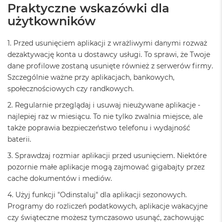
o
Praktyczne wskazówki dla
k
użytkowników
A
i
r
1. Przed usunięciem aplikacji z wrażliwymi danymi rozważ
4
dezaktywację konta u dostawcy usługi. To sprawi, że Twoje
T
B
dane profilowe zostaną usunięte również z serwerów firmy.
Szczególnie ważne przy aplikacjach, bankowych,
M
społecznościowych czy randkowych.
a
c
2. Regularnie przeglądaj i usuwaj nieużywane aplikacje -
B
najlepiej raz w miesiącu. To nie tylko zwalnia miejsce, ale
o
także poprawia bezpieczeństwo telefonu i wydajność
o
k
baterii.
P
3. Sprawdzaj rozmiar aplikacji przed usunięciem. Niektóre
r
o
pozornie małe aplikacje mogą zajmować gigabajty przez
cache dokumentów i mediów.
M
a
4. Użyj funkcji "Odinstaluj" dla aplikacji sezonowych.
c
Programy do rozliczeń podatkowych, aplikacje wakacyjne
B
czy świąteczne możesz tymczasowo usunąć, zachowując
o