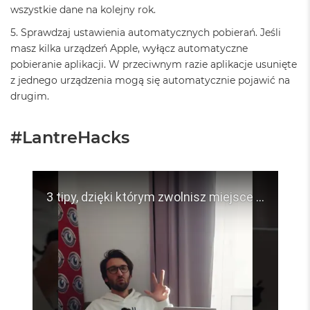
o
wszystkie dane na kolejny rok.
k
5. Sprawdzaj ustawienia automatycznych pobierań. Jeśli
P
r
masz kilka urządzeń Apple, wyłącz automatyczne
o
pobieranie aplikacji. W przeciwnym razie aplikacje usunięte
1
z jednego urządzenia mogą się automatycznie pojawić na
4
drugim.
M
a
#LantreHacks
c
B
o
o
k
P
r
o
1
6
W
e
d