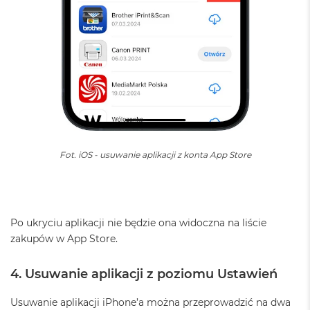
r
G
w
i
e
z
d
n
a
s
z
a
r
Fot. iOS - usuwanie aplikacji z konta App Store
o
ś
ć
M
Po ukryciu aplikacji nie będzie ona widoczna na liście
a
zakupów w App Store.
c
B
o
4. Usuwanie aplikacji z poziomu Ustawień
o
k
Usuwanie aplikacji iPhone’a można przeprowadzić na dwa
A