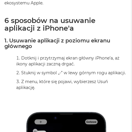
ekosystemu Apple.
ó
ż
6 sposobów na usuwanie
M
a
aplikacji z iPhone'a
c
B
1. Usuwanie aplikacji z poziomu ekranu
o
głównego
o
k
N
Dotknij i przytrzymaj ekran główny iPhone’a, aż
e
ikony aplikacji zaczną drgać.
o
Stuknij w symbol „-” w lewy górnym rogu aplikacji.
I
n
Z menu, które się pojawi, wybierzesz Usuń
d
aplikację.
y
g
o
M
a
c
B