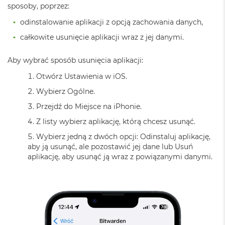
i
sposoby, poprzez:
r
odinstalowanie aplikacji z opcją zachowania danych,
K
s
całkowite usunięcie aplikacji wraz z jej danymi.
i
ę
ż
Aby wybrać sposób usunięcia aplikacji:
y
Otwórz Ustawienia w iOS.
c
o
Wybierz Ogólne.
w
a
Przejdź do Miejsce na iPhonie.
P
Z listy wybierz aplikację, którą chcesz usunąć.
o
ś
Wybierz jedną z dwóch opcji: Odinstaluj aplikację,
w
aby ją usunąć, ale pozostawić jej dane lub Usuń
i
aplikację, aby usunąć ją wraz z powiązanymi danymi.
a
t
a
M
a
c
B