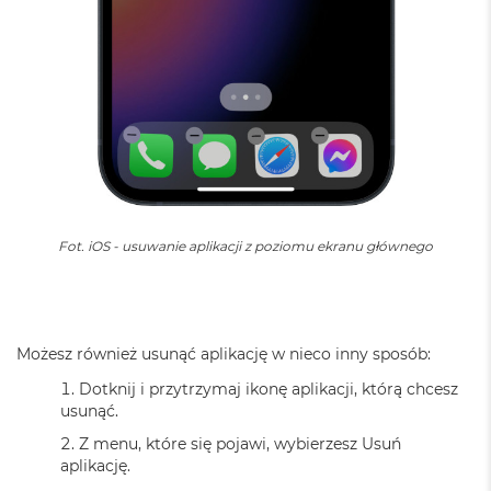
B
M
a
c
B
o
o
k
N
e
o
Fot. iOS - usuwanie aplikacji z poziomu ekranu głównego
5
1
2
G
B
Możesz również usunąć aplikację w nieco inny sposób:
M
Dotknij i przytrzymaj ikonę aplikacji, którą chcesz
a
c
usunąć.
B
Z menu, które się pojawi, wybierzesz Usuń
o
aplikację.
o
k