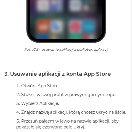
o
k
A
i
r
1
5
W
Fot. iOS - usuwanie aplikacji z biblioteki aplikacji
e
d
ł
u
3. Usuwanie aplikacji z konta App Store
g
k
o
Otwórz App Store.
l
Stuknij w swój profil w prawym górnym rogu.
o
r
Wybierz Aplikacje.
u
Znajdź nazwę aplikacji, którą chcesz ukryć na liście.
M
Przesuń palcem w lewo na nazwie aplikacji, aby
a
pokazało się czerwone pole Ukryj.
c