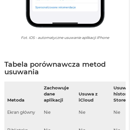
M
a
c
B
o
o
k
Fot. iOS - automatyczne usuwanie aplikacji iPhone
A
i
r
5
1
Tabela porównawcza metod
2
usuwania
G
B
Zachowuje
Usuwa 
M
a
dane
Usuwa z
histori
c
Metoda
aplikacji
iCloud
Store
B
o
Ekran główny
Nie
Nie
Nie
o
k
A