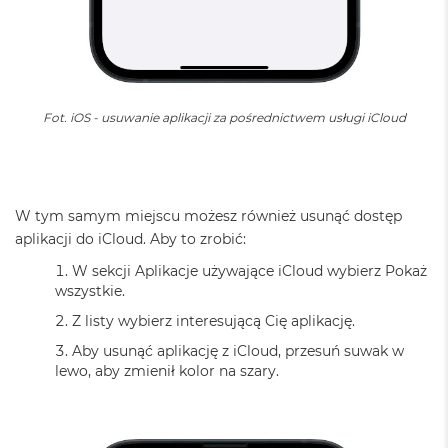
8
G
B
R
A
M
Fot. iOS - usuwanie aplikacji za pośrednictwem usługi iCloud
M
a
c
B
o
W tym samym miejscu możesz również usunąć dostęp
o
aplikacji do iCloud. Aby to zrobić:
k
A
W sekcji Aplikacje używające iCloud wybierz Pokaż
i
wszystkie.
r
1
Z listy wybierz interesującą Cię aplikację.
6
Aby usunąć aplikację z iCloud, przesuń suwak w
G
lewo, aby zmienił kolor na szary.
B
R
A
M