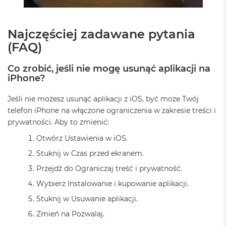
n
y
Najczęściej zadawane pytania
W
e
(FAQ)
d
ł
Co zrobić, jeśli nie mogę usunąć aplikacji na
u
iPhone?
g
p
a
Jeśli nie możesz usunąć aplikacji z iOS, być może Twój
m
telefon iPhone na włączone ograniczenia w zakresie treści i
i
prywatności. Aby to zmienić:
ę
c
Otwórz Ustawienia w iOS.
i
R
Stuknij w Czas przed ekranem.
A
Przejdź do Ograniczaj treść i prywatność.
M
Wybierz Instalowanie i kupowanie aplikacji.
M
Stuknij w Usuwanie aplikacji.
a
c
Zmień na Pozwalaj.
B