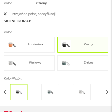
ż
Kolor
Czarny
ó
ł
Przejdź do pełnej specyfikacji
t
y
SKONFIGURUJ:
M
Kolor:
a
c
B
Brzoskwinia
Czarny
o
o
k
N
Piaskowy
Zielony
e
o
S
Kolor/Wzór:
u
b
t
e
l
n
y
R