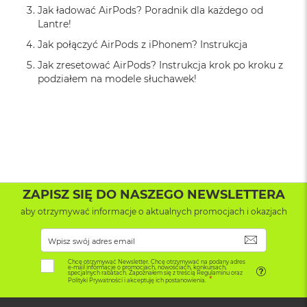
Jak ładować AirPods? Poradnik dla każdego od
o
k
Lantre!
A
Jak połączyć AirPods z iPhonem? Instrukcja
i
r
Jak zresetować AirPods? Instrukcja krok po kroku z
1
podziałem na modele słuchawek!
5
W
e
d
ł
u
g
k
ZAPISZ SIĘ DO NASZEGO NEWSLETTERA
o
l
aby otrzymywać informacje o aktualnych promocjach i okazjach
o
r
SUBSKRYB
u
Chcę otrzymywać Newsletter. Chcę otrzymywać na podany adres
e-mail informacje o promocjach, nowościach, konkursach,
M
specjalnych rabatach. Zapoznałem się z treścią Regulaminu oraz
Polityki Prywatności i akceptuję ich postanowienia.
a
c