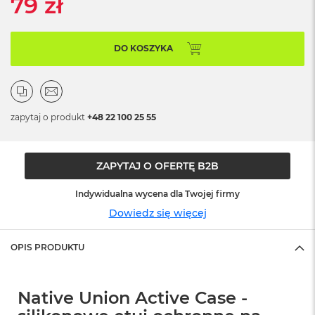
79 zł
ó
ż
M
DO KOSZYKA
a
c
B
o
o
zapytaj o produkt
+48 22 100 25 55
k
N
e
o
ZAPYTAJ O OFERTĘ B2B
I
n
Indywidualna wycena dla Twojej firmy
d
Dowiedz się więcej
y
g
o
OPIS PRODUKTU
M
a
c
Native Union Active Case -
B