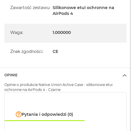
A
i
Zawartość zestawu
:
Silikonowe etui ochronne na
r
AirPods 4
M
4
Waga
:
1.000000
M
a
c
B
Znak zgodności
:
CE
o
o
k
A
OPINIE
i
r
Opinie o produkcie Native Union Active Case - silikonowe etui
M
ochronne na AirPods 4 - Czarne
3
M
a
c
Pytania i odpowiedzi (0)
B
o
o