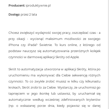
o
o
Producent:
iproduktywnie.pl
k
N
Dostęp:
przez 2 lata
e
o
S
r
Chcesz zwiększyć wydajność swojej pracy, oszczędzać czas - a
e
przy okazji - wycisnąć maksimum możliwości ze swojego
b
r
iPhona czy iPada? Świetnie. To kurs online, z którego od
n
podstaw nauczysz się automatyzowania przeróżnych kolejek
y
czynności w darmowej aplikacji Skróty od Apple.
W
e
Skrót to automatyzacja utworzona w aplikacji Skróty, która po
d
ł
uruchomieniu ma wykonywać dla Ciebie sekwencję różnych
u
czynności. To co zwykle zrobić musisz w kilku czy kilkunastu
g
krokach, Skrót zrobi to za Ciebie. Wystarczy, że uruchomisz go
p
o
tapnięciem w jego ikonkę lub ustawisz, by uruchamiał się
j
automatycznie według wcześniej zdefiniowanych kryteriów
e
(np. o wskazanej porze dnia, kiedy pojawisz się w danej
m