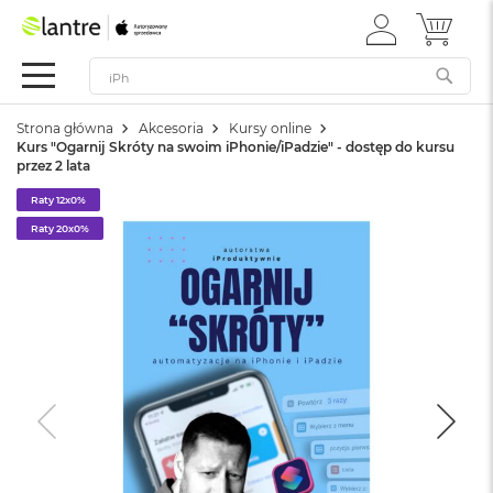
ZALOGUJ
MÓJ 
Apple
SIĘ
Festiwal
Mac
Strona główna
Akcesoria
Kursy online
M
Kurs "Ogarnij Skróty na swoim iPhonie/iPadzie" - dostęp do kursu
a
przez 2 lata
c
B
Raty 12x0%
o
Raty 20x0%
o
k
N
e
o
W
e
d
ł
u
g
k