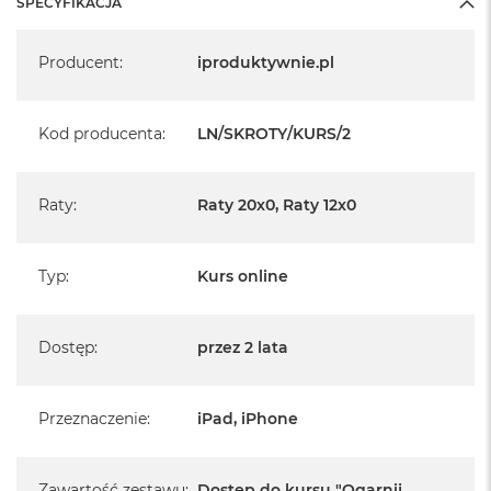
SPECYFIKACJA
B
Specyfikacja
M
Producent
:
iproduktywnie.pl
a
c
B
o
Kod producenta
:
LN/SKROTY/KURS/2
o
k
N
Raty
:
Raty 20x0, Raty 12x0
e
o
5
1
Typ
:
Kurs online
2
G
PLAY
B
Dostęp
:
przez 2 lata
M
a
c
Przeznaczenie
:
iPad, iPhone
B
o
o
k
Zawartość zestawu
:
Dostęp do kursu "Ogarnij