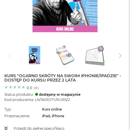
o
l
o
r
u
M
a
c
B
o
o
k
N
e
KURS "OGARNIJ SKRÓTY NA SWOIM IPHONIE/IPADZIE" -
DOSTĘP DO KURSU PRZEZ 2 LATA
o
C
0.0
(
0
)
y
Status produktu:
dostępny w magazynie
t
Kod producenta: LN/SKROTY/KURS/2
r
u
Typ
Kurs online
s
Przeznaczenie
iPad, iPhone
o
w
o
Przejdź do pełnej specyfikacji