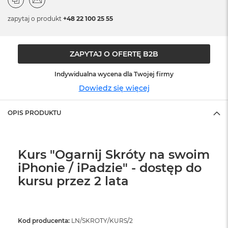
ó
ż
zapytaj o produkt
+48 22 100 25 55
M
a
ZAPYTAJ O OFERTĘ B2B
c
B
o
Indywidualna wycena dla Twojej firmy
o
Dowiedz się więcej
k
N
e
OPIS PRODUKTU
o
I
n
d
Kurs "Ogarnij Skróty na swoim
y
g
iPhonie / iPadzie" - dostęp do
o
kursu przez 2 lata
M
a
c
B
Kod producenta:
LN/SKROTY/KURS/2