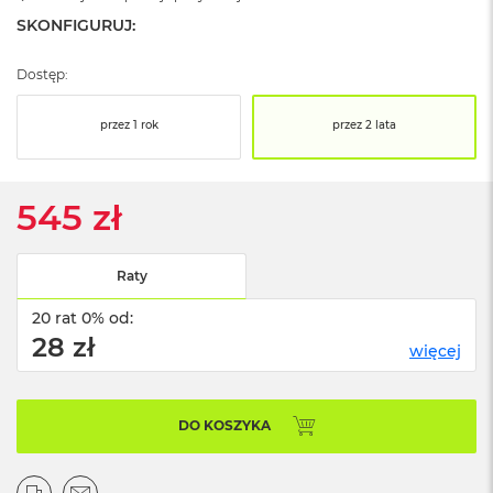
ż
SKONFIGURUJ:
ó
ł
t
Dostęp:
y
przez 1 rok
przez 2 lata
M
a
c
B
545 zł
o
o
k
N
Raty
e
o
20 rat 0% od:
S
28 zł
u
więcej
b
t
e
DO KOSZYKA
l
n
y
R