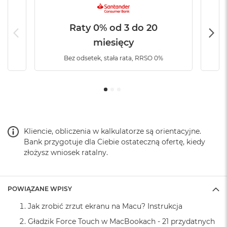
k
A
i
Raty 0% od 3 do 20
r
M
miesięcy
2
Bez odsetek, stała rata, RRSO 0%
M
a
c
Informacje o kursie:
B
o
kurs umieszczony jest na profesjonalnej platformie
o
k
kursowej (
zobacz prezentację video
)
Kliencie, obliczenia w kalkulatorze są orientacyjne.
A
Bank przygotuje dla Ciebie ostateczną ofertę, kiedy
i
lekcje w formie wysokiej jakości video (
zobacz
r
złożysz wniosek ratalny.
przykładową lekcje
)
1
3
ponad 100 gotowych przydatnych automatyzacji w
formie Skrótów do pobrania - jedno kliknięcie i możesz
M
POWIĄZANE WPISY
a
zacząć korzystać z dowolnego Skrótu przygotowanego
Jak zrobić zrzut ekranu na Macu? Instrukcja
c
w kursie
B
Gładzik Force Touch w MacBookach - 21 przydatnych
o