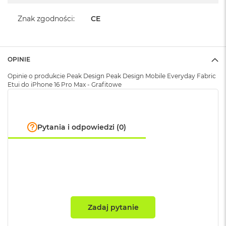
A
i
Znak zgodności
:
CE
r
M
a
OPINIE
c
B
Opinie o produkcie Peak Design Peak Design Mobile Everyday Fabric
o
Etui do iPhone 16 Pro Max - Grafitowe
o
k
A
i
Pytania i odpowiedzi (0)
r
M
5
M
a
c
B
o
Zadaj pytanie
o
k