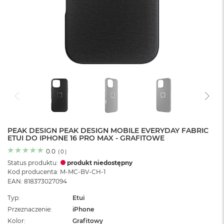
o
l
o
r
u
M
a
c
B
o
o
k
N
e
PEAK DESIGN PEAK DESIGN MOBILE EVERYDAY FABRIC
ETUI DO IPHONE 16 PRO MAX - GRAFITOWE
o
C
0.0
(
0
)
y
Status produktu:
produkt niedostępny
t
Kod producenta: M-MC-BV-CH-1
r
EAN: 818373027094
u
s
Typ
Etui
o
Przeznaczenie
iPhone
w
o
Kolor
Grafitowy