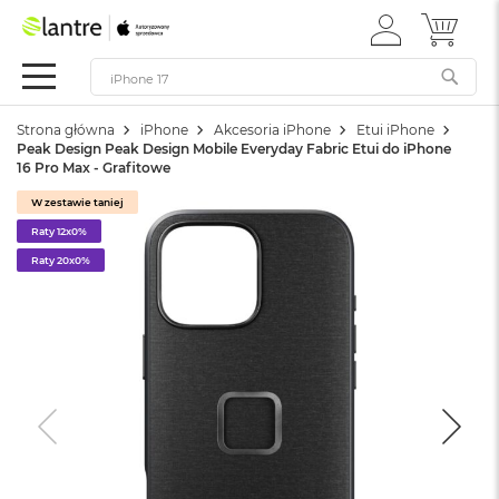
ZALOGUJ
MÓJ 
Apple
SIĘ
Festiwal
Mac
Strona główna
iPhone
Akcesoria iPhone
Etui iPhone
M
Peak Design Peak Design Mobile Everyday Fabric Etui do iPhone
a
16 Pro Max - Grafitowe
c
B
W zestawie taniej
o
Raty 12x0%
o
k
Raty 20x0%
N
e
o
W
e
d
ł
u
g
k