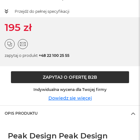
ż
ó
Przejdź do pełnej specyfikacji
ł
t
195 zł
y
M
a
c
B
zapytaj o produkt
+48 22 100 25 55
o
o
k
N
ZAPYTAJ O OFERTĘ B2B
e
o
Indywidualna wycena dla Twojej firmy
S
Dowiedz się więcej
u
b
t
OPIS PRODUKTU
e
l
n
y
Peak Design Peak Design
R