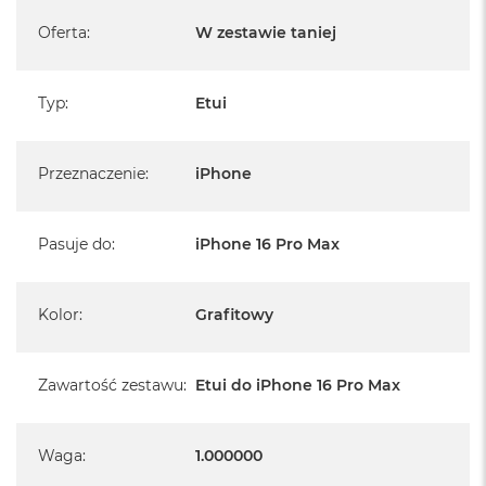
B
Oferta
:
W zestawie taniej
M
a
c
Typ
:
Etui
B
o
o
k
Przeznaczenie
:
iPhone
N
e
o
Pasuje do
:
iPhone 16 Pro Max
5
1
2
G
Kolor
:
Grafitowy
B
M
Zawartość zestawu
:
Etui do iPhone 16 Pro Max
a
c
B
o
Waga
:
1.000000
o
k