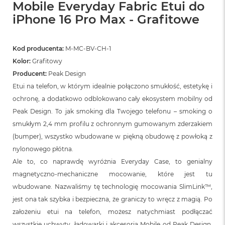
Mobile Everyday Fabric Etui do
ó
ż
iPhone 16 Pro Max - Grafitowe
M
a
Kod producenta:
M-MC-BV-CH-1
c
Kolor:
Grafitowy
B
o
Producent:
Peak Design
o
Etui na telefon, w którym idealnie połączono smukłość, estetykę i
k
N
ochronę, a dodatkowo odblokowano cały ekosystem mobilny od
e
Peak Design. To jak smoking dla Twojego telefonu – smoking o
o
smukłym 2,4 mm profilu z ochronnym gumowanym zderzakiem
I
n
(bumper), wszystko wbudowane w piękną obudowę z powłoką z
d
nylonowego płótna.
y
g
Ale to, co naprawdę wyróżnia Everyday Case, to genialny
o
magnetyczno-mechaniczne mocowanie, które jest tu
wbudowane. Nazwaliśmy tę technologię mocowania SlimLink™,
M
a
jest ona tak szybka i bezpieczna, że graniczy to wręcz z magią. Po
c
założeniu etui na telefon, możesz natychmiast podłączać
B
wszystkie uchwyty, ładowarki i akcesoria Mobile od Peak Design.