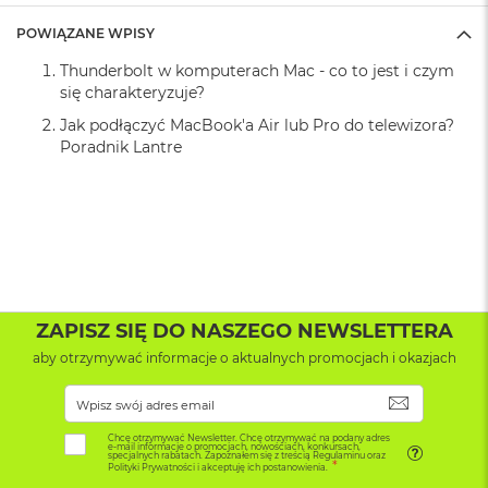
k
A
Znak zgodności
:
CE
POWIĄZANE WPISY
i
r
Thunderbolt w komputerach Mac - co to jest i czym
M
się charakteryzuje?
2
Jak podłączyć MacBook'a Air lub Pro do telewizora?
Poradnik Lantre
M
a
c
B
o
o
k
A
i
r
ZAPISZ SIĘ DO NASZEGO NEWSLETTERA
1
aby otrzymywać informacje o aktualnych promocjach i okazjach
3
SUBSKRYB
M
a
Chcę otrzymywać Newsletter. Chcę otrzymywać na podany adres
c
e-mail informacje o promocjach, nowościach, konkursach,
specjalnych rabatach. Zapoznałem się z treścią Regulaminu oraz
B
Polityki Prywatności i akceptuję ich postanowienia.
o