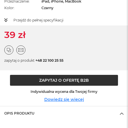
Przeznaczenie
iPad, iPhone, MacBook
ż
ó
Kolor
Czarny
ł
t
Przejdź do pełnej specyfikacji
y
39 zł
M
a
c
B
o
o
zapytaj o produkt
+48 22 100 25 55
k
N
e
ZAPYTAJ O OFERTĘ B2B
o
S
u
Indywidualna wycena dla Twojej firmy
b
Dowiedz się więcej
t
e
l
OPIS PRODUKTU
n
y
R