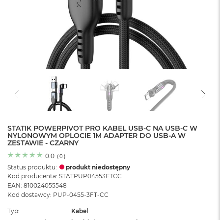
o
l
o
r
u
M
a
c
B
o
o
k
N
e
STATIK POWERPIVOT PRO KABEL USB-C NA USB-C W
NYLONOWYM OPLOCIE 1M ADAPTER DO USB-A W
o
ZESTAWIE - CZARNY
C
y
0.0
(
0
)
t
Status produktu:
produkt niedostępny
r
Kod producenta: STATPUP04553FTCC
u
EAN: 810024055548
s
Kod dostawcy: PUP-0455-3FT-CC
o
w
Typ
Kabel
o