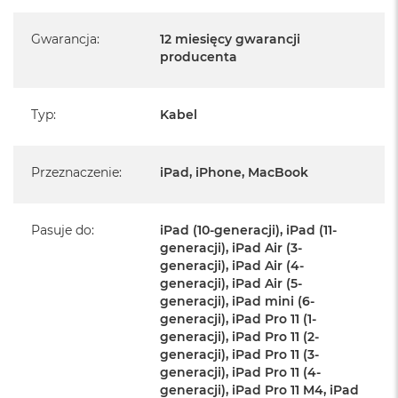
B
JEST MOC
Gwarancja
:
12 miesięcy gwarancji
M
producenta
a
Kabel wykorzystuje technologię BlitzCharge™, dzięki czemu
c
B
jest w stanie ładować laptopy (np. MacBooka lub
o
Typ
:
Kabel
Chromebooka), drony i inne większe urządzenia z mocą do 60
o
W. Uwaga: zasilanie z maksymalną mocą jest możliwe tylko w
k
N
przypadku bezpośredniego połączenia USB-C – USB-C.
e
Przeznaczenie
:
iPad, iPhone, MacBook
o
SZYBKI TRANSFER DANYCH
5
1
Pasuje do
:
iPad (10-generacji), iPad (11-
Korzystając z kabla PowerPivot Pro, możesz przesyłać zdjęcia,
2
generacji), iPad Air (3-
G
filmy, muzykę i inne pliki z prędkością do 480 Mb/s.
generacji), iPad Air (4-
B
generacji), iPad Air (5-
NYLONOWY SPLOT KLASY WOJSKOWEJ
M
generacji), iPad mini (6-
a
generacji), iPad Pro 11 (1-
Zewnętrzna część kabla została wykonana z najwyższej jakości
c
generacji), iPad Pro 11 (2-
splotu nylonowego. Dzięki temu jest on znacznie odporniejszy
B
generacji), iPad Pro 11 (3-
o
na przetarcia niż większość przewodów dostępnych na rynku.
generacji), iPad Pro 11 (4-
o
generacji), iPad Pro 11 M4, iPad
k