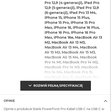
KONTROLKA ŁADOWANIA
Pro 12,9 (4-generacji), iPad Pro
A
12,9 (5-generacji), iPad Pro 12,9
i
Na końcu kabla znajduje się kontrolka LED, która informuje,
(6-generacji), iPad Pro 13 M4,
r
iPhone 15, iPhone 15 Plus,
czy podłączone urządzenie jest zasilane. Nie musisz więc
M
iPhone 15 Pro, iPhone 15 Pro
wybudzać telefonu, by sprawdzić, czy się ładuje.
a
Max, iPhone 16, iPhone 16 Plus,
c
iPhone 16 Pro, iPhone 16 Pro
SZEROKA KOMPATYBILNOŚĆ
B
Max, iPhone 16e, MacBook Air 13
o
M2, MacBook Air 13 M3,
PowerPivot Pro współpracuje z szeroką gamą urządzeń,
o
MacBook Air 13 M4, MacBook
k
zapewniając optymalne ładowanie dla każdego z nich. Świetnie
Air 15 M2, MacBook Air 15 M3,
A
nadaje się m.in. do laptopów, smartfonów, tabletów,
MacBook Air 15 M4, MacBook
i
Pro 14 M1, MacBook Pro 14 M2,
słuchawek, kontrolerów do gier i nie tylko.
r
M
MacBook Pro 14 M3, MacBook
5
Pro 14 M4, MacBook Pro 15,
MacBook Pro 16, MacBook Pro
M
16 M1, MacBook Pro 16 M2,
a
ROZWIŃ PEŁNĄ SPECYFIKACJĘ
MacBook Pro 16 M3, MacBook
c
Pro 16 M4, iPhone 17, iPhone Air,
B
iPhone 17 Pro, iPhone 17 Pro
o
OPINIE
Max, iPad Pro 11 M5, iPad Pro 13
o
M5
k
Opinie o produkcie Statik PowerPivot Pro Kabel USB-C na USB-C w