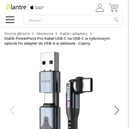
ZALOGUJ
MÓJ 
Apple
SIĘ
Festiwal
Mac
Strona główna
Akcesoria
Kable i adaptery
M
Statik PowerPivot Pro Kabel USB-C na USB-C w nylonowym
a
oplocie 1m adapter do USB-A w zestawie - Czarny
c
B
o
o
k
N
e
o
W
e
d
ł
u
g
k