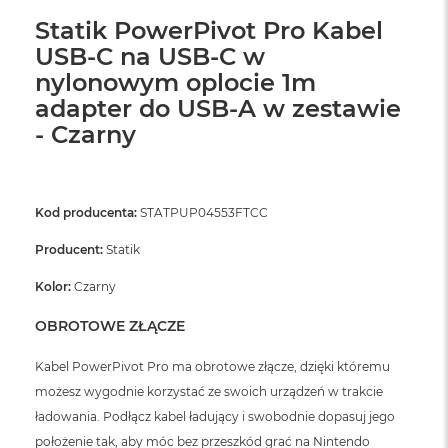
ó
Statik PowerPivot Pro Kabel
ż
USB-C na USB-C w
M
nylonowym oplocie 1m
a
adapter do USB-A w zestawie
c
B
- Czarny
o
o
k
N
Kod producenta:
e
STATPUP04553FTCC
o
I
Producent:
Statik
n
d
Kolor:
Czarny
y
g
OBROTOWE ZŁĄCZE
o
Kabel PowerPivot Pro ma obrotowe złącze, dzięki któremu
M
możesz wygodnie korzystać ze swoich urządzeń w trakcie
a
c
ładowania. Podłącz kabel ładujący i swobodnie dopasuj jego
B
położenie tak, aby móc bez przeszkód grać na Nintendo