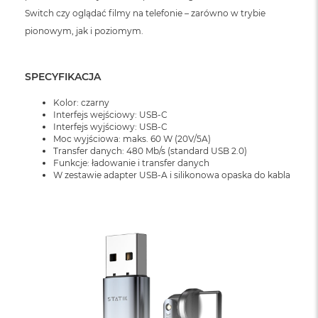
o
Switch czy oglądać filmy na telefonie – zarówno w trybie
o
k
pionowym, jak i poziomym.
N
e
o
SPECYFIKACJA
S
r
Kolor: czarny
e
Interfejs wejściowy: USB-C
b
Interfejs wyjściowy: USB-C
r
Moc wyjściowa: maks. 60 W (20V/5A)
n
Transfer danych: 480 Mb/s (standard USB 2.0)
y
Funkcje: ładowanie i transfer danych
W zestawie adapter USB-A i silikonowa opaska do kabla
W
e
d
ł
u
g
p
o
j
e
m