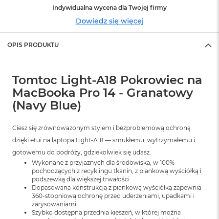
o
Indywidualna wycena dla Twojej firmy
o
k
Dowiedz się więcej
N
e
o
OPIS PRODUKTU
S
r
e
Tomtoc Light-A18 Pokrowiec na
b
r
MacBooka Pro 14 - Granatowy
n
(Navy Blue)
y
W
Ciesz się zrównoważonym stylem i bezproblemową ochroną
e
dzięki etui na laptopa Light-A18 — smukłemu, wytrzymałemu i
d
ł
gotowemu do podróży, gdziekolwiek się udasz.
u
Wykonane z przyjaznych dla środowiska, w 100%
g
pochodzących z recyklingu tkanin, z piankową wyściółką i
p
podszewką dla większej trwałości
o
Dopasowana konstrukcja z piankową wyściółką zapewnia
j
360-stopniową ochronę przed uderzeniami, upadkami i
e
zarysowaniami
Szybko dostępna przednia kieszeń, w której można
m