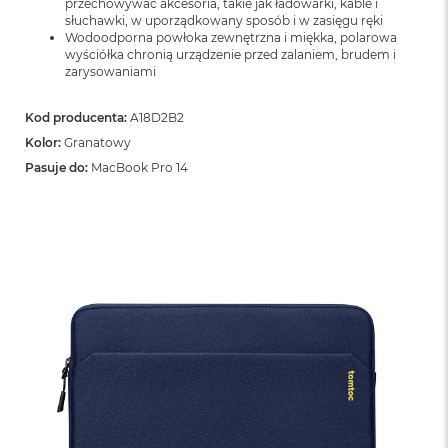
przechowywać akcesoria, takie jak ładowarki, kable i
n
słuchawki, w uporządkowany sposób i w zasięgu ręki
o
Wodoodporna powłoka zewnętrzna i miękka, polarowa
ś
wyściółka chronią urządzenie przed zalaniem, brudem i
c
zarysowaniami
i
d
y
Kod producenta:
A18D2B2
s
Kolor:
Granatowy
k
u
Pasuje do:
MacBook Pro 14
M
a
c
B
o
o
k
N
e
o
2
5
6
G