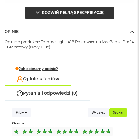
k
Długość
:
45 cm
A
ROZWIŃ PEŁNĄ SPECYFIKACJĘ
i
r
M
Znak zgodności
:
CE
2
OPINIE
Opinie o produkcie Tomtoc Light-A18 Pokrowiec na MacBooka Pro 14
M
- Granatowy (Navy Blue)
a
c
B
o
Jak zbieramy opinie?
o
k
Opinie klientów
A
i
r
Pytania i odpowiedzi (0)
1
3
Filtry
Wyczyść
Szukaj
M
a
Ocena
c
B
o