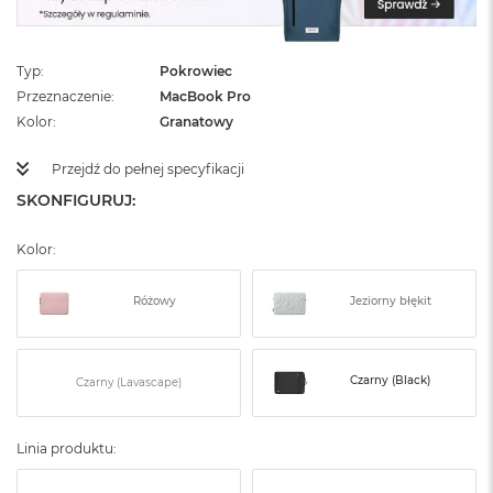
ż
ó
ł
t
Typ
Pokrowiec
y
Przeznaczenie
MacBook Pro
Kolor
Granatowy
M
a
Przejdź do pełnej specyfikacji
c
B
SKONFIGURUJ:
o
o
Kolor:
k
N
e
Różowy
Jeziorny błękit
o
S
u
b
Czarny (Black)
Czarny (Lavascape)
t
e
l
n
Linia produktu:
y
R