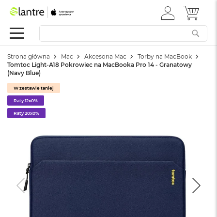
ZALOGUJ
MÓJ 
Apple
SIĘ
Festiwal
Mac
Strona główna
Mac
Akcesoria Mac
Torby na MacBook
M
Tomtoc Light-A18 Pokrowiec na MacBooka Pro 14 - Granatowy
a
(Navy Blue)
c
B
W zestawie taniej
o
Raty 12x0%
o
k
Raty 20x0%
N
e
o
W
e
d
ł
u
g
k