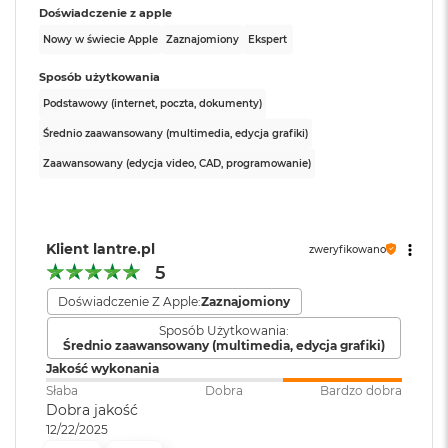
Doświadczenie z apple
o
k
Nowy w świecie Apple
Zaznajomiony
Ekspert
A
i
Sposób użytkowania
r
Podstawowy (internet, poczta, dokumenty)
1
5
Średnio zaawansowany (multimedia, edycja grafiki)
W
Zaawansowany (edycja video, CAD, programowanie)
e
d
ł
u
Klient lantre.pl
zweryfikowano
g
k
5
o
Doświadczenie Z Apple:
Zaznajomiony
l
o
Sposób Użytkowania:
r
Średnio zaawansowany (multimedia, edycja grafiki)
u
Jakość wykonania
Słaba
Dobra
Bardzo dobra
M
Dobra jakość
a
12/22/2025
c