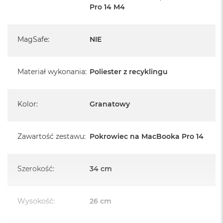
A
Pro 14 M4
i
r
M
4
MagSafe
:
NIE
M
a
Materiał wykonania
:
Poliester z recyklingu
c
B
o
o
Kolor
:
Granatowy
k
A
i
Zawartość zestawu
:
Pokrowiec na MacBooka Pro 14
r
M
3
Szerokość
:
34 cm
M
a
c
Wysokość
:
26 cm
B
o
o