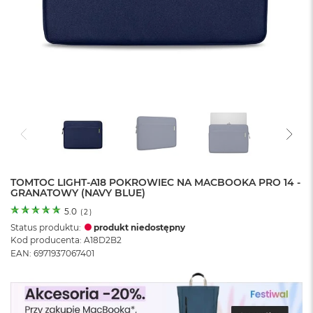
o
l
o
r
u
M
a
c
B
o
o
k
N
e
TOMTOC LIGHT-A18 POKROWIEC NA MACBOOKA PRO 14 -
GRANATOWY (NAVY BLUE)
o
C
5.0
(
2
)
y
Status produktu:
produkt niedostępny
t
Kod producenta: A18D2B2
r
EAN: 6971937067401
u
s
o
w
o