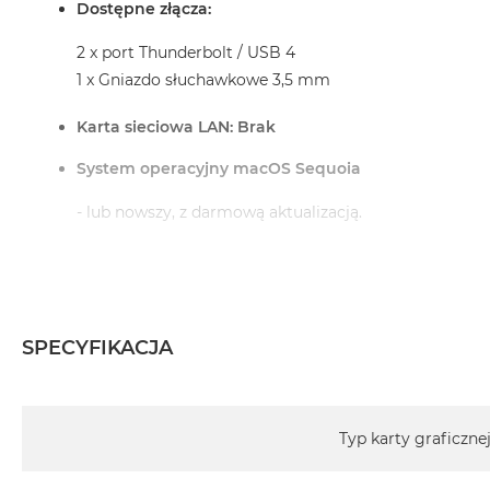
Dostępne złącza:
MacBook
Pro
2 x port Thunderbolt / USB 4
Gwiezdna
1 x Gniazdo słuchawkowe 3,5 mm
szarość
Karta sieciowa LAN: Brak
MacBook
Pro
System operacyjny macOS Sequoia
Srebrny
Według
- lub nowszy, z darmową aktualizacją.
pamięci
RAM
MacBook
Informacje o produkcie:
Pro
8GB
SPECYFIKACJA
iMac jest nowy
RAM
MacBook
Pochodzi od polskiego, oficjalnego dystrybutora Appl
Specyfikacja
Pro
Typ karty graficzne
16GB
Posiada pełną, 12 miesięczną gwarancję producent
RAM