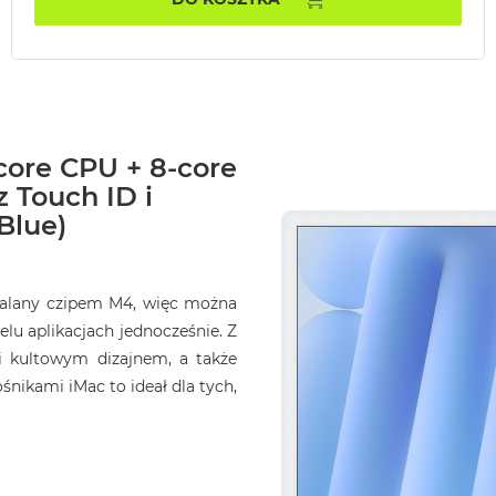
core CPU + 8-core
 Touch ID i
Blue)
opalany czipem M4, więc można
elu aplikacjach jednocześnie. Z
i kultowym dizajnem, a także
ikami iMac to ideał dla tych,