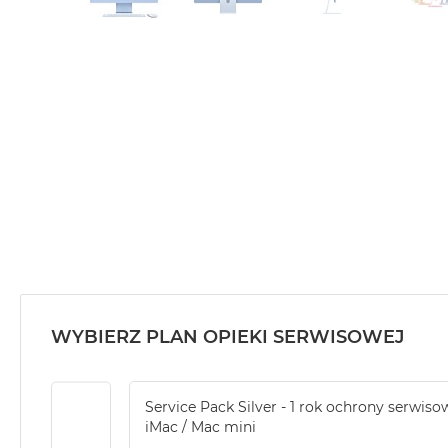
Air
M5
MacBook
Air
M4
MacBook
Air
M3
MacBook
Air
M2
MacBook
Air
WYBIERZ PLAN OPIEKI SERWISOWEJ
13
MacBook
Air
Service Pack Silver - 1 rok ochrony serwiso
15
iMac / Mac mini