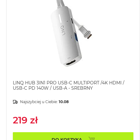
MacBook
Air
Złoty
Według
pamięci
RAM
MacBook
Air
8GB
RAM
LINQ HUB 3IN1 PRO USB-C MULTIPORT /4K HDMI /
MacBook
USB-C PD 140W / USB-A - SREBRNY
Air
16GB
Najszybciej u Ciebie:
10.08
RAM
MacBook
219 zł
Air
24GB
RAM
DO KOSZYKA