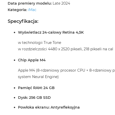
2TB
Data premiery modelu:
Late 2024
Kategoria:
iMac
MacBook
Air
Specyfikacja:
4TB
MacBook
Wyświetlacz 24-calowy Retina 4,5K
Pro
w technologii True Tone
MacBook
Pro
w rozdzielczości 4480 x 2520 pikseli, 218 pikseli na cal
14
Chip Apple M4
MacBook
Pro
Apple M4 (8-rdzeniowy procesor CPU + 8-rdzeniowy p
16
system Neural Engine)
Według
koloru
Pamięć RAM: 24 GB
MacBook
Dysk: 256 GB SSD
Pro
Gwiezdna
Powłoka ekranu: Antyrefleksyjna
Czerń