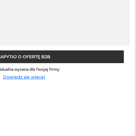
ZAPYTAJ O OFERTĘ B2B
idualna wycena dla Twojej firmy
Dowiedz się więcej
sowej do Apple
Service Pack Platinum - 3 lata ochrony
Apple iMac / Mac mini