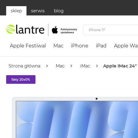
sklep
serwis
blog
Apple
Festiwal
Apple Festiwal
Mac
iPhone
iPad
Apple Wa
Mac
MacBook
Neo
Strona główna
Mac
iMac
Apple iMac 24"
Według
Raty 20x0%
koloru
MacBook
Neo
Cytrusowożółty
MacBook
Neo
Subtelny
Róż