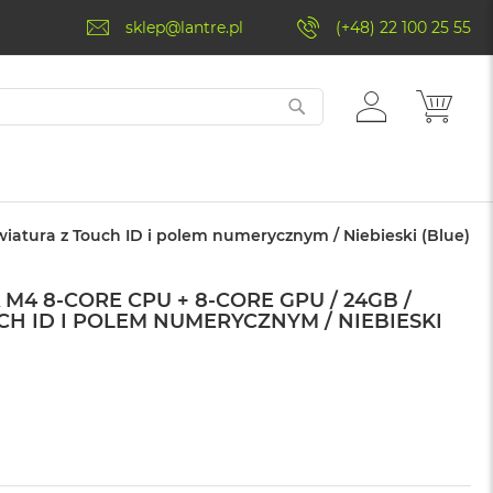
sklep@lantre.pl
(+48) 22 100 25 55
ZALOGUJ
MÓJ 
SIĘ
wiatura z Touch ID i polem numerycznym / Niebieski (Blue)
A M4 8-CORE CPU + 8-CORE GPU / 24GB /
CH ID I POLEM NUMERYCZNYM / NIEBIESKI