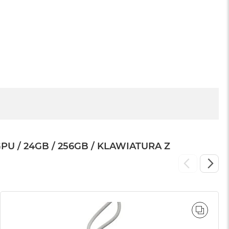
799 zł
U / 24GB / 256GB / KLAWIATURA Z
WNAJ
PORÓ