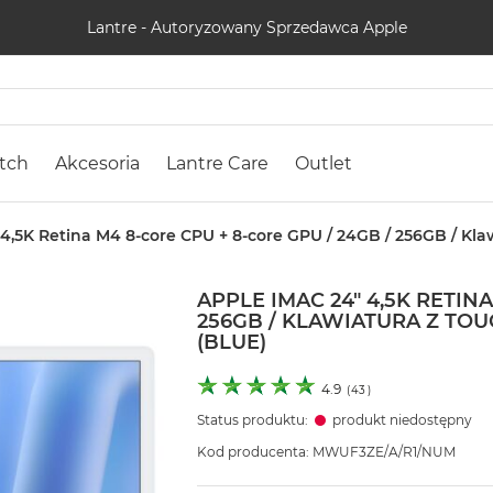
Lantre - Autoryzowany Sprzedawca Apple
tch
Akcesoria
Lantre Care
Outlet
 4,5K Retina M4 8-core CPU + 8-core GPU / 24GB / 256GB / Kla
APPLE IMAC 24" 4,5K RETIN
256GB / KLAWIATURA Z TOU
(BLUE)
4.9
(
43
)
Status produktu:
produkt niedostępny
Kod producenta: MWUF3ZE/A/R1/NUM