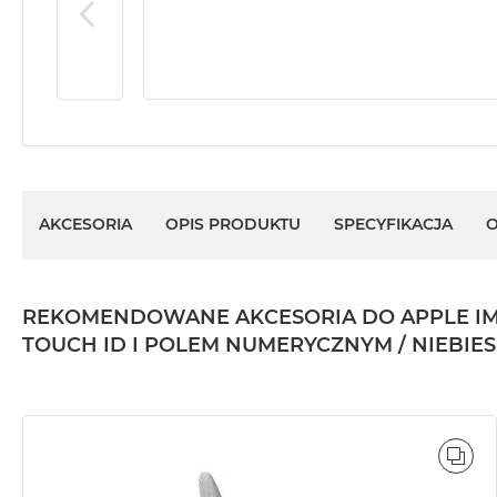
Według
koloru
MacBook
Air
Błękitny
MacBook
Air
Gwiezdna
szarość
AKCESORIA
OPIS PRODUKTU
SPECYFIKACJA
O
MacBook
Air
Księżycowa
REKOMENDOWANE AKCESORIA DO APPLE IMAC 
Poświata
TOUCH ID I POLEM NUMERYCZNYM / NIEBIESK
MacBook
Air
Północ
MacBook
Air
POR
Srebrny