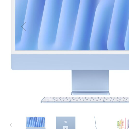
MacBook
Neo
Indygo
MacBook
Neo
Srebrny
Według
pojemności
dysku
MacBook
Neo
256GB
MacBook
Neo
512GB
MacBook
Air
MacBook