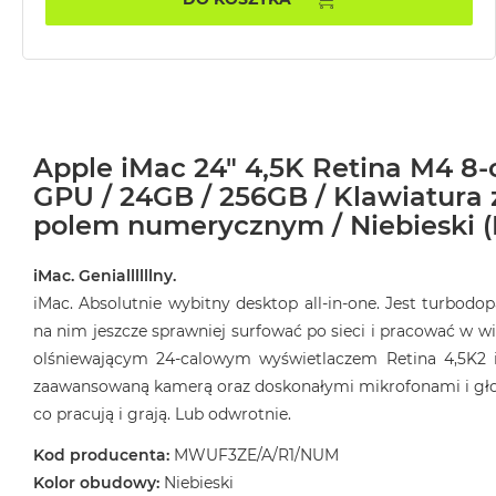
MacBook
Air
32GB
RAM
Według
pojemności
Apple iMac 24" 4,5K Retina M4 8-
dysku
GPU / 24GB / 256GB / Klawiatura z
MacBook
polem numerycznym / Niebieski (
Air
256GB
iMac. Geniallllllny.
MacBook
iMac. Absolutnie wybitny desktop all‑in‑one. Jest turbod
Air
na nim jeszcze sprawniej surfować po sieci i pracować w wi
512GB
olśniewającym 24‑calowym wyświetlaczem Retina 4,5K2 
MacBook
zaawansowaną kamerą oraz doskonałymi mikrofonami i głośn
Air
co pracują i grają. Lub odwrotnie.
1TB
Kod producenta:
MWUF3ZE/A/R1/NUM
MacBook
Kolor obudowy:
Niebieski
Air