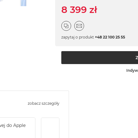
8 399 zł
zapytaj o produkt
+48 22 100 25 55
Indyw
zobacz szczegóły
wej do Apple
Service Pack Gold - 2 lata ochrony serwi
iMac / Mac mini