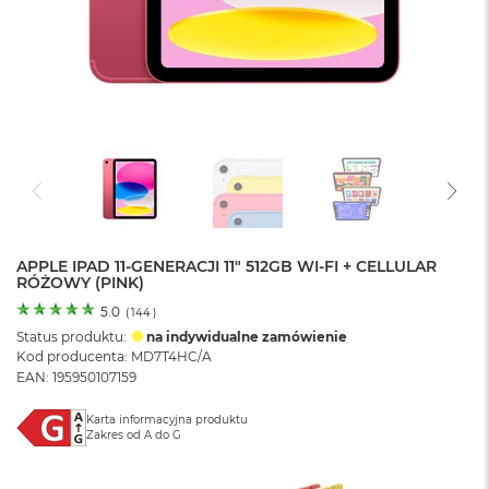
o
l
o
r
u
M
a
c
B
o
o
k
N
APPLE IPAD 11-GENERACJI 11" 512GB WI-FI + CELLULAR
RÓŻOWY (PINK)
e
o
5.0
(
144
)
C
Status produktu:
na indywidualne zamówienie
y
Kod producenta: MD7T4HC/A
t
EAN: 195950107159
r
u
s
Karta informacyjna produktu
Zakres od A do G
o
w
o