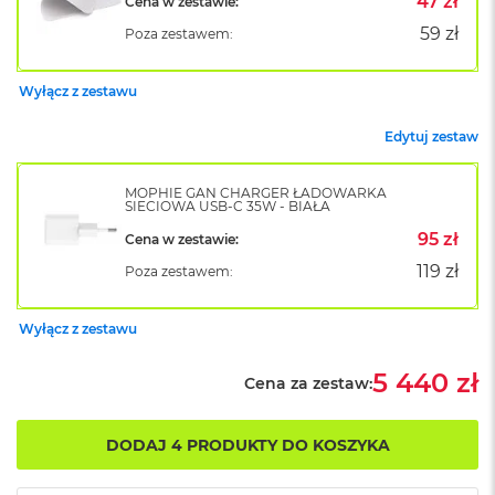
47 zł
Cena w zestawie:
o
59 zł
Poza zestawem:
k
A
i
Wyłącz z zestawu
r
1
5
Edytuj zestaw
W
MOPHIE GAN CHARGER ŁADOWARKA
e
SIECIOWA USB-C 35W - BIAŁA
d
ł
95 zł
Cena w zestawie:
u
119 zł
Poza zestawem:
g
k
o
Wyłącz z zestawu
l
o
5 440 zł
r
Cena za zestaw:
u
M
DODAJ 4 PRODUKTY DO KOSZYKA
a
c