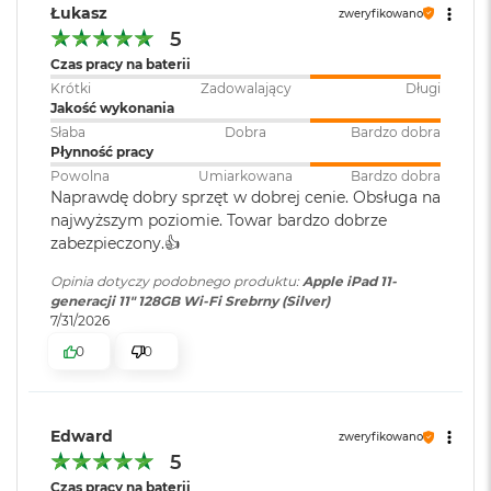
oprogramowanie
:
iPadOS
ś
Łukasz
zweryfikowano
c
5
i
Czas pracy na baterii
d
Dodatkowe
Touch ID
, Akcelerometr,
y
Krótki
Zadowalający
Długi
informacje
:
Barometr, Czujnik oświetlenia
s
Jakość wykonania
Aparat
zewnętrznego, Żyroskop
k
Słaba
Dobra
Bardzo dobra
trójosiowy
u
Płynność pracy
Aparat główny
Powolna
Umiarkowana
Bardzo dobra
M
Naprawdę dobry sprzęt w dobrej cenie. Obsługa na
Aparat szerokokątny 12 MP, przysłona ƒ/1,8
a
Kolor obudowy
:
Różowy
najwyższym poziomie. Towar bardzo dobrze
c
Maks. 5-krotny zoom cyfrowy
zabezpieczony.👍️
B
o
Opinia dotyczy podobnego produktu:
Apple iPad 11-
Pięcioelementowy obiektyw
Klasa energetyczna
:
G
o
generacji 11" 128GB Wi-Fi Srebrny (Silver)
k
7/31/2026
Autofokus z funkcją Focus Pixels
A
i
0
0
Zawartość zestawu
:
11-calowy iPad (A16), Przewód
Panorama (do 63 MP)
r
USB-C do ładowania (1m)
2
Inteligentny HDR 4
5
6
Edward
zweryfikowano
G
Dodawanie geoznaczników do zdjęć
Szerokość
:
17.95 cm
5
B
Automatyczna stabilizacja obrazu
Czas pracy na baterii