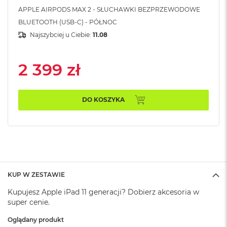
A
APPLE AIRPODS MAX 2 - SŁUCHAWKI BEZPRZEWODOWE
i
r
BLUETOOTH (USB-C) - PÓŁNOC
M
Najszybciej u Ciebie:
11.08
4
M
2 399 zł
a
c
B
o
DO KOSZYKA
o
k
A
i
r
M
3
KUP W ZESTAWIE
M
a
Kupujesz Apple iPad 11 generacji? Dobierz akcesoria w
c
super cenie.
B
o
Oglądany produkt
o