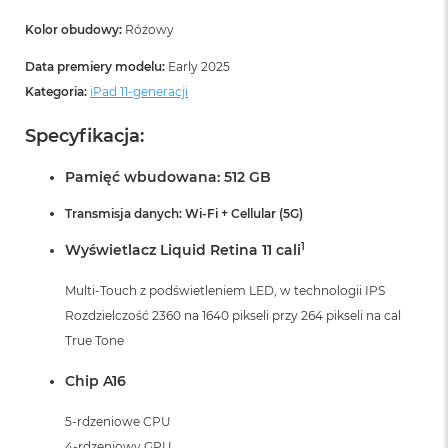
r
G
Kolor obudowy:
Różowy
w
i
Data premiery modelu:
Early 2025
e
Kategoria:
iPad 11-generacji
z
d
n
Specyfikacja:
a
s
Pamięć wbudowana: 512 GB
z
a
Transmisja danych: Wi-Fi + Cellular (5G)
r
o
1
Wyświetlacz Liquid Retina 11 cali
ś
ć
Multi-Touch z podświetleniem LED, w technologii IPS
M
Rozdzielczość 2360 na 1640 pikseli przy 264 pikseli na cal
a
True Tone
c
B
Chip A16
o
o
5-rdzeniowe CPU
k
A
4-rdzeniowy GPU