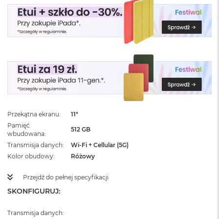
ż
ó
ł
t
y
M
a
c
B
o
o
k
Przekątna ekranu
11"
N
Pamięć
e
512 GB
wbudowana
o
Transmisja danych
Wi-Fi + Cellular (5G)
S
u
Kolor obudowy
Różowy
b
t
Przejdź do pełnej specyfikacji
e
l
SKONFIGURUJ:
n
y
Transmisja danych:
R