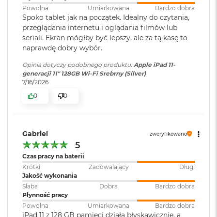
i
Korekcja obiektywu
Powolna
r
Umiarkowana
Bardzo dobra
Spoko tablet jak na początek. Idealny do czytania,
1
T
Retina Flash
Gwarancja
:
12 miesięcy gwarancji
przeglądania internetu i oglądania filmów lub
B
producenta
seriali. Ekran mógłby być lepszy, ale za tą kasę to
Automatyczna stabilizacja obrazu
naprawdę dobry wybór.
M
a
Tryb zdjęć seryjnych
Opinia dotyczy podobnego produktu:
Apple iPad 11-
c
generacji 11" 128GB Wi-Fi Srebrny (Silver)
B
7/16/2026
o
0
0
o
k
Nagrywanie wideo
A
i
Nagrywanie wideo 4K z częstością 24 kl./s, 25 kl./s, 30 kl./s lub 60
r
Gabriel
zweryfikowano
kl./s
2
5
T
Czas pracy na baterii
B
Nagrywanie wideo HD 1080p z częstością 25 kl./s, 30 kl./s lub 60
Krótki
Zadowalający
Długi
kl./s
Jakość wykonania
M
a
Słaba
Dobra
Bardzo dobra
Nagrywanie wideo HD 720p z częstością 30 kl./s
c
Płynność pracy
B
Wideo w zwolnionym tempie w jakości 1080p z częstością 120 kl./s
Powolna
Umiarkowana
Bardzo dobra
o
iPad 11 z 128 GB pamięci działa błyskawicznie, a