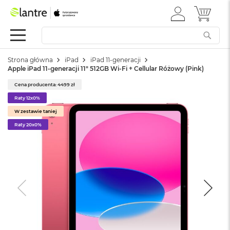
ZALOGUJ
MÓJ 
Apple
SIĘ
Festiwal
Mac
Strona główna
iPad
iPad 11-generacji
M
Apple iPad 11-generacji 11" 512GB Wi-Fi + Cellular Różowy (Pink)
a
c
Cena producenta: 4499 zł
B
Raty 12x0%
o
o
W zestawie taniej
k
Raty 20x0%
N
e
o
W
e
d
ł
u
g
k