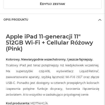
B
Edytuj zestaw
o
o
k
A
OPIS PRODUKTU
i
r
B
ł
Apple iPad 11-generacji 11"
ę
512GB Wi-Fi + Cellular Różowy
k
i
(Pink)
t
n
Kolorowy. Niewiarygodnie wszechstronny. I jeszcze fajniejszy.
y
11 calowy iPad jest teraz potężniejszy niż kiedykolwiek wcześniej.
M
1
Ma superszybki czip A16, wyświetlacz Liquid Retina
,
a
2
c
zaawansowane aparaty, szybką łączność Wi-Fi 6 i 5G
oraz złącze
B
USB-C. Ponadto jest dostępny w czterech przepięknych kolorach
o
i zapewnia potężne funkcje do pracy, tworzenia i łączenia się
o
k
ze światem. A to wszystko w zaskakująco przystępnej cenie.
A
i
Kod producenta:
MD7T4HC/A