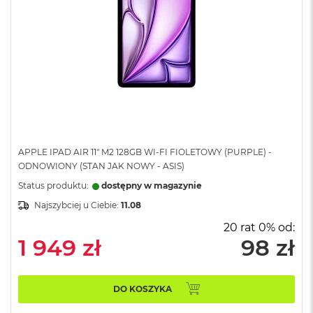
B
M
a
c
B
o
o
k
N
e
o
APPLE IPAD AIR 11" M2 128GB WI-FI FIOLETOWY (PURPLE) -
5
ODNOWIONY (STAN JAK NOWY - ASIS)
1
2
Status produktu:
dostępny w magazynie
G
Najszybciej u Ciebie:
11.08
B
20 rat 0% od:
M
1 949 zł
98 zł
a
c
B
o
DO KOSZYKA
o
k