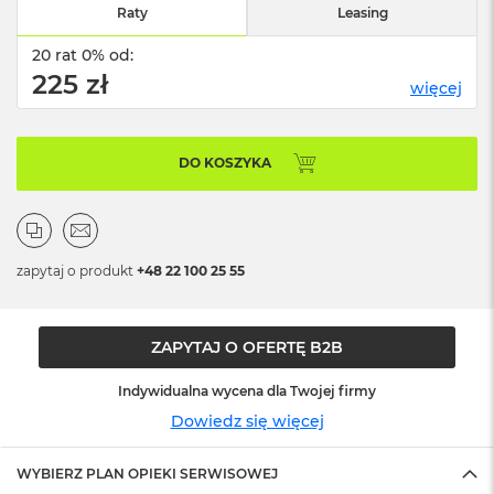
o
Raty
Leasing
o
k
20 rat 0% od:
N
225 zł
e
więcej
o
S
r
e
DO KOSZYKA
b
r
n
y
zapytaj o produkt
+48 22 100 25 55
W
e
d
ł
ZAPYTAJ O OFERTĘ B2B
u
g
Indywidualna wycena dla Twojej firmy
p
Dowiedz się więcej
o
j
e
WYBIERZ PLAN OPIEKI SERWISOWEJ
m