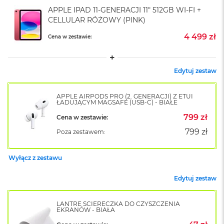
k
APPLE IPAD 11-GENERACJI 11" 512GB WI-FI +
A
CELLULAR RÓŻOWY (PINK)
i
r
4 499 zł
Cena w zestawie:
M
2
M
Edytuj zestaw
a
c
B
APPLE AIRPODS PRO (2. GENERACJI) Z ETUI
ŁADUJĄCYM MAGSAFE (USB-C) - BIAŁE
o
o
799 zł
Cena w zestawie:
k
799 zł
A
Poza zestawem:
i
r
Wyłącz z zestawu
1
3
Edytuj zestaw
M
a
LANTRE ŚCIERECZKA DO CZYSZCZENIA
c
EKRANÓW - BIAŁA
B
o