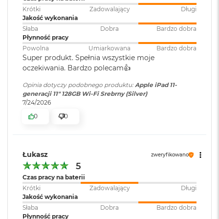
M
Krótki
Zadowalający
Długi
Wysokość
:
24.86 cm
a
Tryb zdjęć seryjnych
Jakość wykonania
c
Słaba
Dobra
Bardzo dobra
B
Zapisywane formaty zdjęć: HEIF i JPEG
Płynność pracy
o
Głębokość
:
0.7 cm
Powolna
Umiarkowana
Bardzo dobra
o
Super produkt. Spełnia wszystkie moje
k
oczekiwania. Bardzo polecam👍️
A
Aparat przedni
i
Waga
:
0.481000
Opinia dotyczy podobnego produktu:
Apple iPad 11-
r
Kamera 12MP Center Stage na dłuższym boku
generacji 11" 128GB Wi-Fi Srebrny (Silver)
5
7/24/2026
1
Przysłona ƒ/2,4
Znak zgodności
:
CE
2
0
0
G
Inteligentny HDR 4
B
Informacje o
Pobierz
Nagrywanie wideo HD 1080p z częstością 25 kl./s, 30 kl./s lub 60
M
bezpieczeństwie
:
Łukasz
kl./s
zweryfikowano
a
5
c
Wideo poklatkowe ze stabilizacją obrazu
B
Czas pracy na baterii
Data Act
:
Pobierz
o
Krótki
Zadowalający
Długi
Szerszy zakres dynamiczny dla wideo z częstością do 30 kl./s
o
Jakość wykonania
k
Słaba
Dobra
Bardzo dobra
Filmowa stabilizacja obrazu wideo (1080p i 720p)
A
EAN
:
195950107159
Płynność pracy