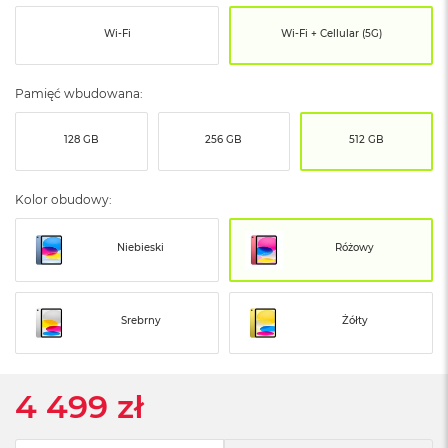
ó
ż
Wi-Fi
Wi-Fi + Cellular (5G)
M
a
Pamięć wbudowana:
c
B
128 GB
256 GB
512 GB
o
o
k
N
Kolor obudowy:
e
o
I
Niebieski
Różowy
n
d
y
g
Srebrny
Żółty
o
M
4 499 zł
a
c
B