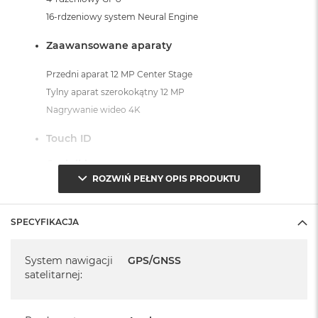
i
16-rdzeniowy system Neural Engine
r
K
Zaawansowane aparaty
s
i
ę
Przedni aparat 12 MP Center Stage
ż
Tylny aparat szerokokątny 12 MP
y
c
Nagrywanie wideo 4K
o
w
Touch ID
a
P
Czujniki
o
ROZWIŃ PEŁNY OPIS PRODUKTU
ś
Żyroskop trójosiowy, Akcelerometr, Barometr, Czujnik
w
oświetlenia zewnętrznego
i
SPECYFIKACJA
a
t
System operacyjny iPadOS 18
Specyfikacja
a
System nawigacji
GPS/GNSS
- lub nowszy, z darmową aktualizacją.
satelitarnej
:
M
a
c
B