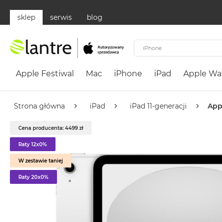
sklep
serwis
blog
Apple
Festiwal
Apple Festiwal
Mac
iPhone
iPad
Apple Wa
Mac
MacBook
Neo
Strona główna
iPad
iPad 11-generacji
Appl
Według
Cena producenta: 4499 zł
koloru
MacBook
Raty 12x0%
Neo
W zestawie taniej
Cytrusowożółty
Raty 20x0%
MacBook
Neo
Subtelny
Róż