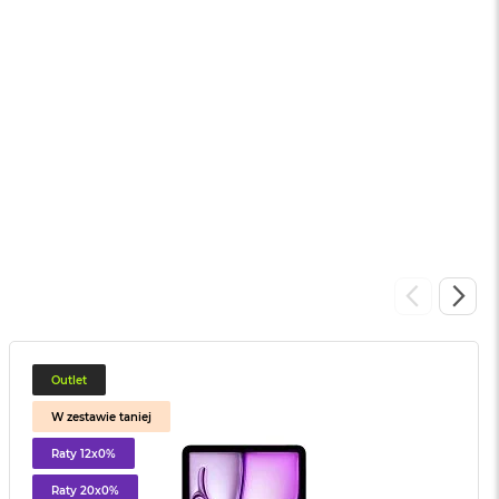
sowej do Apple
Service Pack Platinium - 3 lata ochrony
Apple iPad
799 zł
Outlet
W zestawie taniej
Raty 12x0%
Raty 20x0%