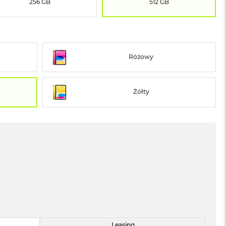
256 GB
512 GB
Różowy
Żółty
Leasing