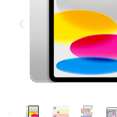
MacBook
Neo
Indygo
MacBook
Neo
Srebrny
Według
pojemności
dysku
MacBook
Neo
256GB
MacBook
Neo
512GB
MacBook
Air
MacBook