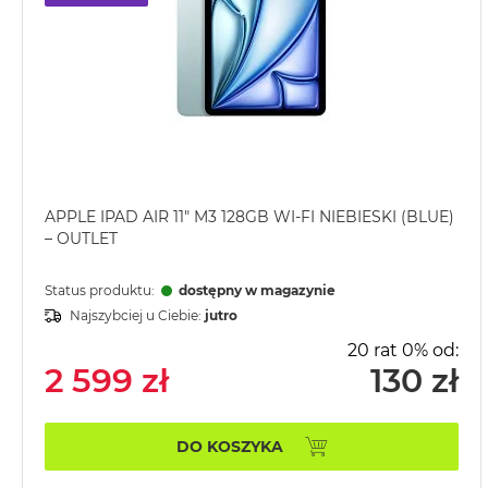
2TB
MacBook
Air
4TB
MacBook
Pro
MacBook
Pro
APPLE IPAD AIR 11" M3 128GB WI-FI NIEBIESKI (BLUE)
14
– OUTLET
MacBook
Pro
Status produktu:
dostępny w magazynie
16
Najszybciej u Ciebie:
jutro
Według
20 rat 0% od:
2 599 zł
130 zł
koloru
MacBook
Pro
DO KOSZYKA
Gwiezdna
Czerń