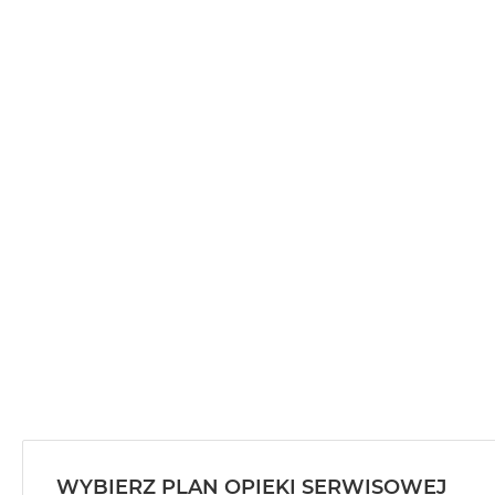
MacBook
Air
Złoty
Według
pamięci
RAM
MacBook
Air
8GB
RAM
MacBook
Air
16GB
RAM
MacBook
Air
24GB
RAM
WYBIERZ PLAN OPIEKI SERWISOWEJ