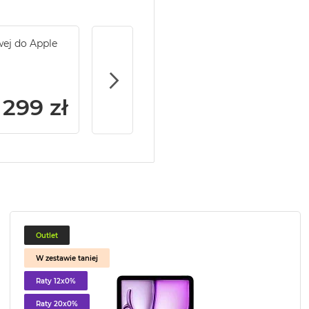
wej do Apple
Service Pack Gold - 2 lata ochrony serwi
iPad
299 zł
Outlet
W zestawie taniej
Raty 12x0%
Raty 20x0%