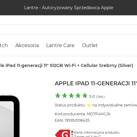
Lantre - Autoryzowany Sprzedawca Apple
tch
Akcesoria
Lantre Care
Outlet
e iPad 11-generacji 11" 512GB Wi-Fi + Cellular Srebrny (Silver)
APPLE IPAD 11-GENERACJI 11
5.0
(
144
)
Status produktu:
na indywidualne zamów
Kod producenta: MD7P4HC/A
EAN: 195950106435
Karta informacyjna produktu
Zakres od A do G