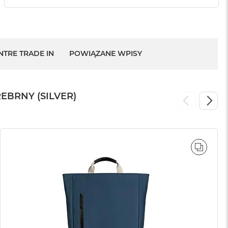
NTRE TRADE IN
POWIĄZANE WPISY
EBRNY (SILVER)
WNAJ
PORÓ