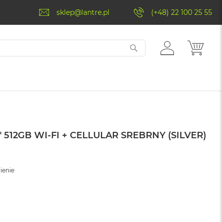
sklep@lantre.pl
(+48) 22 100 25 55
ZALOGUJ
MÓJ 
SIĘ
" 512GB WI-FI + CELLULAR SREBRNY (SILVER)
ienie