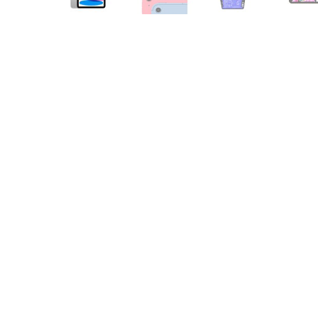
Air
M5
MacBook
Air
M4
MacBook
Air
M3
MacBook
Air
M2
MacBook
Air
13
MacBook
Air
15