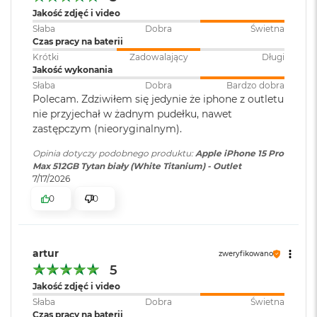
r
Jakość zdjęć i video
e
Transmisja danych
:
5G
, LTE
b
Słaba
Dobra
Świetna
r
Czas pracy na baterii
n
Krótki
Zadowalający
Długi
Dual Sim
:
TAK
y
Jakość wykonania
Słaba
Dobra
Bardzo dobra
M
Polecam. Zdziwiłem się jedynie że iphone z outletu
a
Złącza
:
1 x Tacka na kartę nano-SIM, 1 x
nie przyjechał w żadnym pudełku, nawet
c
USB-C
zastępczym (nieoryginalnym).
B
o
Opinia dotyczy podobnego produktu:
Apple iPhone 15 Pro
o
Max 512GB Tytan biały (White Titanium) - Outlet
k
Ładowanie
TAK
7/17/2026
A
bezprzewodowe
:
i
0
0
r
Z
Szybkie ładowanie
:
Możliwość szybkiego ładowania
ł
do 50procent w 30 minut
o
artur
zweryfikowano
t
zasilaczem o mocy 20W lub
5
y
wyższej
Jakość zdjęć i video
W
Słaba
Dobra
Świetna
e
Czas pracy na baterii