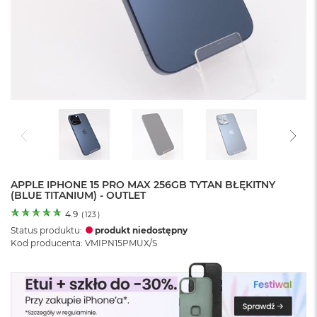
o
l
o
r
u
M
a
c
B
o
o
k
N
e
APPLE IPHONE 15 PRO MAX 256GB TYTAN BŁĘKITNY
(BLUE TITANIUM) - OUTLET
o
C
4.9
(
123
)
y
Status produktu:
produkt niedostępny
t
Kod producenta: VMIPN15PMUX/S
r
u
s
o
w
o