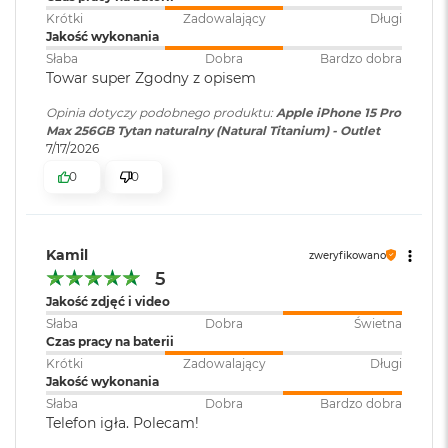
System nawigacji
GPS o podwójnej częstotliwości,
d
Krótki
Zadowalający
Długi
satelitarnej
:
GLONASS
, Galileo,
QZSS
,
ł
Jakość wykonania
BeiDou, NavIC
u
Słaba
Dobra
Bardzo dobra
g
Towar super Zgodny z opisem
p
a
Bateria
:
Litowo-jonowa
Opinia dotyczy podobnego produktu:
Apple iPhone 15 Pro
m
Max 256GB Tytan naturalny (Natural Titanium) - Outlet
i
7/17/2026
ę
c
Dźwięk
:
Wbudowane głośniki stereo,
0
0
i
Wbudowane mikrofony
R
A
M
Kamil
Odtwarzanie
Do 95 godzin, Obsługa formatu
zweryfikowano
5
muzyki
:
Dolby Atmos, Odtwarzanie
M
dźwięku przestrzennego
a
Jakość zdjęć i video
c
Słaba
Dobra
Świetna
B
Czas pracy na baterii
o
Dołączone
Wbudowane aplikacje systemu
Krótki
Zadowalający
Długi
o
oprogramowanie
:
iOS
Jakość wykonania
k
Słaba
Dobra
Bardzo dobra
A
Telefon igła. Polecam!
i
r
Dodatkowe
Face ID
,
Skaner LiDAR
,