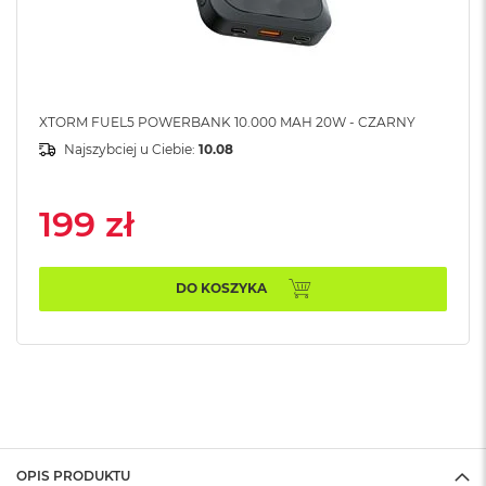
B
M
a
c
B
XTORM FUEL5 POWERBANK 10.000 MAH 20W - CZARNY
o
o
Najszybciej u Ciebie:
10.08
k
N
e
199 zł
o
5
1
2
DO KOSZYKA
G
B
M
a
c
B
o
o
OPIS PRODUKTU
k