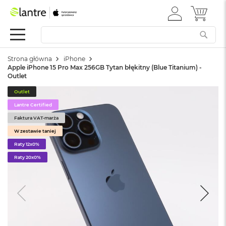
ZALOGUJ
MÓJ 
Apple
SIĘ
Festiwal
Mac
Strona główna
iPhone
M
Apple iPhone 15 Pro Max 256GB Tytan błękitny (Blue Titanium) -
a
Outlet
c
B
Outlet
o
Lantre Certified
o
k
Faktura VAT-marża
N
W zestawie taniej
e
Raty 12x0%
o
Raty 20x0%
W
e
d
ł
u
g
k