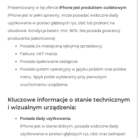
A
i
Prezentowany w tej ofercie
iPhone jest produktem outletowym
.
r
iPhone jest w pełni sprawny, może posiadać widoczne ślady
M
użytkowania w postaci głębszych rys, obić lub przetarć na
4
obudowie. Kondycja baterii: min. 80%. Nie posiada gwarancji
M
producenta (zakończona).
a
c
Posiada 24 miesięczną rękojmię sprzedawcy.
B
Faktura: VAT-marża.
o
Posiada opakowanie zastępcze.
o
k
Posiada system operacyjny w języku polskim oraz polskie
A
menu. Język polski wybieramy przy pierwszym
i
uruchomieniu urządzenia.
r
M
3
Kluczowe informacje o stanie technicznym
i wizualnym urządzenia:
M
a
Posiada ślady użytkowania.
c
B
iPhone jest w stanie dobrym, posiada widoczne ślady
o
użytkowania w postaci głębszych rys, obić oraz zadrapań.
o