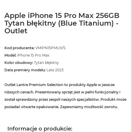
A
i
Apple iPhone 15 Pro Max 256GB
r
Tytan błękitny (Blue Titanium) -
M
Outlet
a
c
B
o
Kod producenta:
VMIPN15PMUX/S
o
Model:
iPhone 15 Pro Max
k
Kolor obudowy:
Tytan błękitny
A
i
Data premiery modelu:
Late 2023
r
M
5
Outlet Lantre Premium Selection to produkty Apple w jeszcze
niższych cenach. Prezentowany sprzęt jest w pełni funkcjonalny i
M
został sprawdzony przez zespół naszych specjalistów. Produkt może
a
c
posiadać otwarte opakowanie. Zapewniamy możliwość zwrotu.
B
o
o
k
Informacje o produkcie: