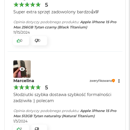
i
5
r
Super extra sprzęt zadowolony bardzo👍️💯
K
Obsługa formatu
TAK
s
Apple ProRAW
:
Opinia dotyczy podobnego produktu:
Apple iPhone 15 Pro
i
Max 256GB Tytan czarny (Black Titanium)
ę
11/15/2024
ż
y
0
0
Bezpieczne
Face ID
c
uwierzytelnianie
:
o
w
a
Przycisk czynności
:
TAK
P
o
ś
Marcelina
zweryfikowano
w
Funkcje przycisku
Tryb cichy,
Tryb skupienia
,
5
i
czynności
:
Aparat, Latarka, Notatka
a
Słodziutki szybka dostawa szybkość formalności
głosowa, Tłumacz, Lupa, Skrót
t
zadziwiła :) polecam
lub Dostępność
a
Opinia dotyczy podobnego produktu:
Apple iPhone 15 Pro
M
Max 512GB Tytan naturalny (Natural Titanium)
a
Zainstalowany
iOS
1/5/2024
c
system operacyjny
:
B
2
1