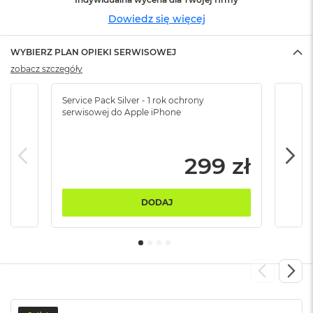
ó
Dowiedz się więcej
ż
M
WYBIERZ PLAN OPIEKI SERWISOWEJ
a
zobacz szczegóły
c
B
o
Service Pack Silver - 1 rok ochrony
Servi
o
serwisowej do Apple iPhone
serw
k
N
e
299 zł
o
I
n
d
DODAJ
y
g
o
M
a
c
B