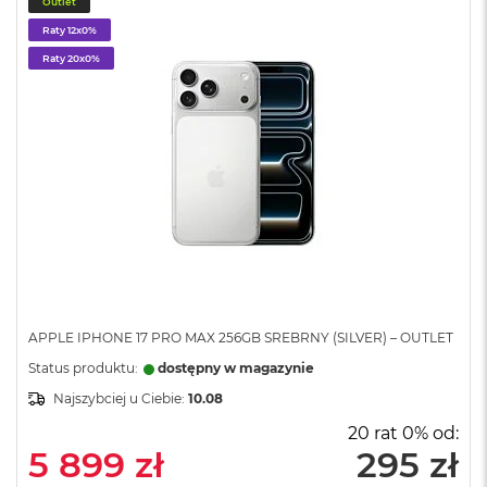
o
Outlet
o
Raty 12x0%
k
N
Raty 20x0%
e
o
S
r
e
b
r
n
y
W
e
d
ł
APPLE IPHONE 17 PRO MAX 256GB SREBRNY (SILVER) – OUTLET
u
Status produktu:
dostępny w magazynie
g
p
Najszybciej u Ciebie:
10.08
o
20 rat 0% od:
j
5 899 zł
295 zł
e
m