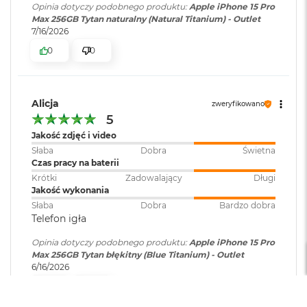
Opinia dotyczy podobnego produktu:
Apple iPhone 15 Pro
8
informacje
:
Barometr, Żyroskop z szerokim
Max 256GB Tytan naturalny (Natural Titanium) - Outlet
G
zakresem dynamicznym,
7/16/2026
B
Akcelerometr, Czujnik
R
0
0
zbliżeniowy, Czujnik
A
oświetlenia zewnętrznego,
M
Ładowanie bezprzewodowe do
15W
M
Alicja
zweryfikowano
a
5
c
B
Jakość zdjęć i video
Materiał wykonania
:
Tytan i teksturowane matowe
o
Słaba
Dobra
Świetna
szkło
o
Czas pracy na baterii
k
Krótki
Zadowalający
Długi
A
Jakość wykonania
i
Kolor obudowy
:
Tytan błękitny
Słaba
Dobra
Bardzo dobra
r
Telefon igła
1
6
Zawartość zestawu
:
iPhone 15 Pro Max
Opinia dotyczy podobnego produktu:
Apple iPhone 15 Pro
G
Max 256GB Tytan błękitny (Blue Titanium) - Outlet
B
igła do otwierania tacki SIM
6/16/2026
R
A
0
0
M