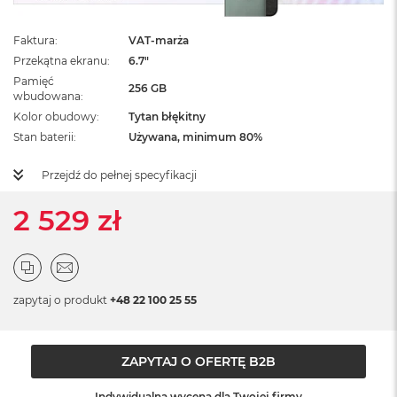
ż
ó
ł
Faktura
VAT-marża
t
Przekątna ekranu
6.7"
y
Pamięć
256 GB
wbudowana
M
Kolor obudowy
Tytan błękitny
a
Stan baterii
Używana, minimum 80%
c
B
o
Przejdź do pełnej specyfikacji
o
k
2 529 zł
N
e
o
S
u
b
zapytaj o produkt
+48 22 100 25 55
t
e
l
ZAPYTAJ O OFERTĘ B2B
n
y
R
Indywidualna wycena dla Twojej firmy