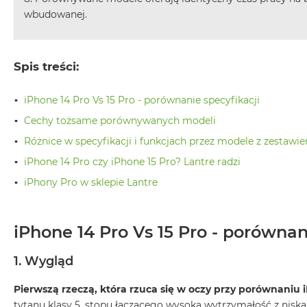
Według
wbudowanej.
koloru
MacBook
Air
Błękitny
Spis treści:
MacBook
iPhone 14 Pro Vs 15 Pro - porównanie specyfikacji
Air
Gwiezdna
Cechy tożsame porównywanych modeli
szarość
Różnice w specyfikacji i funkcjach przez modele z zestawie
MacBook
iPhone 14 Pro czy iPhone 15 Pro? Lantre radzi
Air
iPhony Pro w sklepie Lantre
Księżycowa
Poświata
MacBook
iPhone 14 Pro Vs 15 Pro - porównan
Air
Północ
1. Wygląd
MacBook
Air
Pierwszą rzeczą, która rzuca się w oczy przy porównaniu 
Srebrny
tytanu klasy 5, stopu łączącego wysoką wytrzymałość z niską