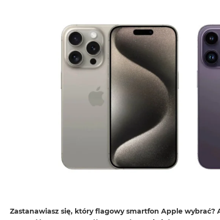
MacBook
Neo
Indygo
MacBook
Neo
Srebrny
Według
pojemności
dysku
MacBook
Neo
256GB
MacBook
Neo
512GB
MacBook
Air
Zastanawiasz się, który flagowy smartfon Apple wybrać? A 
MacBook