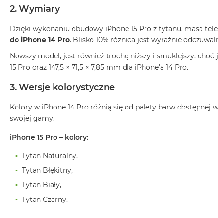
2. Wymiary
MacBook
Air
Dzięki wykonaniu obudowy iPhone 15 Pro z tytanu, masa telef
32GB
do iPhone 14 Pro
. Blisko 10% różnica jest wyraźnie odczuwal
RAM
Nowszy model, jest również trochę niższy i smuklejszy, choć
Według
pojemności
15 Pro oraz 147,5 × 71,5 × 7,85 mm dla iPhone'a 14 Pro.
dysku
3. Wersje kolorystyczne
MacBook
Air
Kolory w iPhone 14 Pro różnią się od palety barw dostępne
256GB
swojej gamy.
MacBook
iPhone 15 Pro – kolory:
Air
512GB
Tytan Naturalny,
MacBook
Tytan Błękitny,
Air
Tytan Biały,
1TB
Tytan Czarny.
MacBook
Air