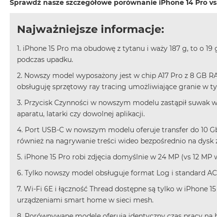
Sprawdź nasze szczegółowe porównanie iPhone 14 Pro vs 
Air
M5
Najważniejsze informacje:
MacBook
Air
1. iPhone 15 Pro ma obudowę z tytanu i waży 187 g, to o 1
M4
podczas upadku.
MacBook
2. Nowszy model wyposażony jest w chip A17 Pro z 8 GB R
Air
obsługuję sprzętowy ray tracing umożliwiające granie w t
M3
3. Przycisk Czynności w nowszym modelu zastąpił suwak 
MacBook
aparatu, latarki czy dowolnej aplikacji.
Air
M2
4. Port USB-C w nowszym modelu oferuje transfer do 10 Gb/
również na nagrywanie treści wideo bezpośrednio na dysk 
MacBook
Air
5. iPhone 15 Pro robi zdjęcia domyślnie w 24 MP (vs 12 MP 
13
6. Tylko nowszy model obsługuje format Log i standard AC
MacBook
7. Wi-Fi 6E i łączność Thread dostępne są tylko w iPhone 1
Air
urządzeniami smart home w sieci mesh.
15
8. Porównywane modele oferują identyczny czas pracy na b