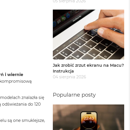
05 sierpnia 2026
Jak zrobić zrzut ekranu na Macu?
Instrukcja
ń i wiernie
04 sierpnia 2026
 bezkompromisową
Popularne posty
modelach znalazła się
ą odświeżania do 120
lu są one smuklejsze,