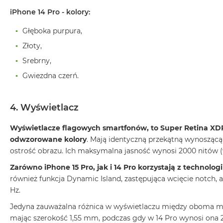
2TB
iPhone 14 Pro - kolory:
MacBook
Głęboka purpura,
Air
4TB
Złoty,
MacBook
Srebrny,
Pro
Gwiezdna czerń.
MacBook
Pro
14
4. Wyświetlacz
MacBook
Wyświetlacze flagowych smartfonów, to Super Retina XDR
Pro
odwzorowane kolory
. Mają identyczną przekątną wynoszącą 
16
ostrość obrazu. Ich maksymalna jasność wynosi 2000 nitów (
Według
Zarówno iPhone 15 Pro, jak i 14 Pro korzystają z technolog
koloru
również funkcja Dynamic Island, zastępująca wcięcie notch, 
MacBook
Hz.
Pro
Gwiezdna
Jedyna zauważalna różnica w wyświetlaczu między oboma mo
Czerń
mając szerokość 1,55 mm, podczas gdy w 14 Pro wynosi ona 