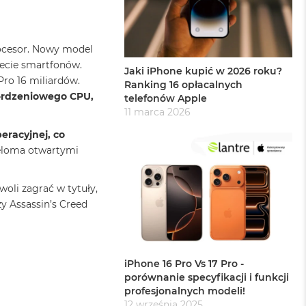
ocesor. Nowy model
iecie smartfonów.
Jaki iPhone kupić w 2026 roku?
Pro 16 miliardów.
Ranking 16 opłacalnych
6-rdzeniowego CPU,
telefonów Apple
11 marca 2026
eracyjnej, co
ieloma otwartymi
woli zagrać w tytuły,
zy Assassin’s Creed
iPhone 16 Pro Vs 17 Pro -
porównanie specyfikacji i funkcji
profesjonalnych modeli!
12 września 2025