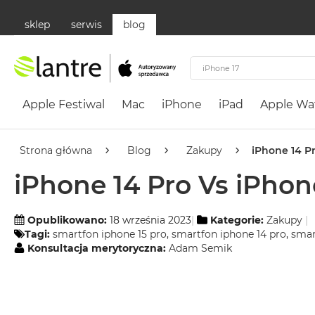
sklep
serwis
blog
Apple
Festiwal
Apple Festiwal
Mac
iPhone
iPad
Apple Wa
Mac
MacBook
Neo
Strona główna
Blog
Zakupy
iPhone 14 P
Według
iPhone 14 Pro Vs iPhon
koloru
MacBook
Neo
Opublikowano:
18 września 2023
Kategorie:
Zakupy
Tagi:
smartfon iphone 15 pro
,
smartfon iphone 14 pro
,
smar
Cytrusowożółty
Konsultacja merytoryczna:
Adam Semik
MacBook
Neo
Subtelny
Róż