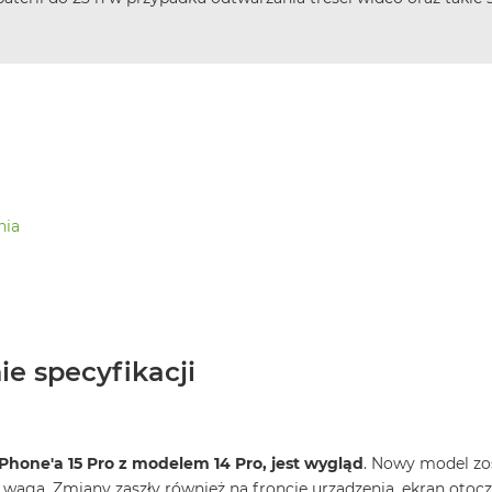
nia
ie specyfikacji
iPhone'a 15 Pro z modelem 14 Pro, jest wygląd
. Nowy model zo
 wagą. Zmiany zaszły również na froncie urządzenia, ekran otocz