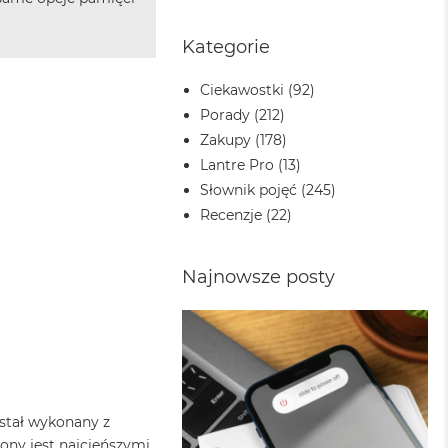
Kategorie
Ciekawostki
(92)
Porady
(212)
Zakupy
(178)
Lantre Pro
(13)
Słownik pojęć
(245)
Recenzje
(22)
Najnowsze posty
stał wykonany z
ony jest najcieńszymi