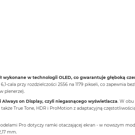
 wykonane w technologii OLED, co gwarantuje głęboką czer
6,1-cala przy rozdzielczości 2556 na 1179 pikseli, co zapewnia
w plenerze).
ii Always on Display, czyli niegasnącego wyświetlacza
. W obu 
a także True Tone, HDR i ProMotion z adaptacyjną częstotliwości
delami Pro dotyczy ramki otaczającej ekran - w nowszym mode
2,17 mm.