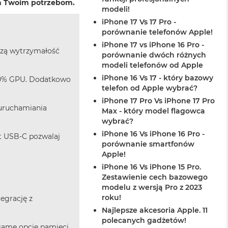
da Twoim potrzebom.
modeli!
iPhone 17 Vs 17 Pro -
porównanie telefonów Apple!
iPhone 17 vs iPhone 16 Pro -
kszą wytrzymałość
porównanie dwóch różnych
modeli telefonów od Apple
iPhone 16 Vs 17 - który bazowy
 20% GPU. Dodatkowo
telefon od Apple wybrać?
iPhone 17 Pro Vs iPhone 17 Pro
 uruchamiania
Max - który model flagowca
wybrać?
iPhone 16 Vs iPhone 16 Pro -
rt USB-C pozwalaj
porównanie smartfonów
Apple!
iPhone 16 Vs iPhone 15 Pro.
Zestawienie cech bazowego
modelu z wersją Pro z 2023
roku!
tegrację z
Najlepsze akcesoria Apple. 11
polecanych gadżetów!
 same opcje pamięci