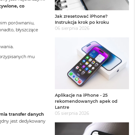
zywione, co
Jak zresetować iPhone?
Instrukcja krok po kroku
dnim porównaniu,
06 sierpnia 2026
onadto, błyszczące
owania.
 przypisanych mu
Aplikacje na iPhone - 25
rekomendowanych apek od
Lantre
05 sierpnia 2026
nia transfer danych
będny jest dedykowany