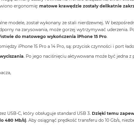
awiono ergonomię:
matowe krawędzie zostały delikatnie zakr
nalne modele, został wykonany ze stali nierdzewnej. W bezpośre
j odporny na zarysowania, może gorzej wytrzymywać uderzenia. P
ństwie do matowego wykończenia iPhone 15 Pro
.
ędzy iPhone 15 Pro a 14 Pro, są: przycisk czynności i port ład
 wyciszania
. Po jego naciśnięciu aktywowana może być jedna z
macza,
przez USB-C, który obsługuje standard USB 3.
Dzięki temu zapew
do 480 Mb/s)
. Aby osiągnąć prędkość transferu do 10 Gb/s, niez