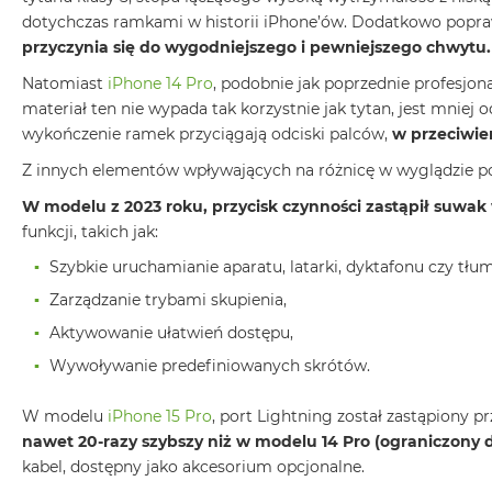
dotychczas ramkami w historii iPhone’ów. Dodatkowo popr
MacBook
przyczynia się do wygodniejszego i pewniejszego chwytu.
Air
Złoty
Natomiast
iPhone 14 Pro
, podobnie jak poprzednie profesjo
materiał ten nie wypada tak korzystnie jak tytan, jest mnie
Według
wykończenie ramek przyciągają odciski palców,
w przeciwie
pamięci
RAM
Z innych elementów wpływających na różnicę w wyglądzie pomi
MacBook
W modelu z 2023 roku, przycisk czynności zastąpił suwak
Air
funkcji, takich jak:
8GB
RAM
Szybkie uruchamianie aparatu, latarki, dyktafonu czy tłu
MacBook
Zarządzanie trybami skupienia,
Air
Aktywowanie ułatwień dostępu,
16GB
Wywoływanie predefiniowanych skrótów.
RAM
MacBook
W modelu
iPhone 15 Pro
, port Lightning został zastąpiony 
Air
nawet 20-razy szybszy niż w modelu 14 Pro (ograniczony 
24GB
kabel, dostępny jako akcesorium opcjonalne.
RAM