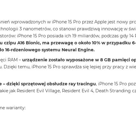
ień wprowadzonych w iPhone 15 Pro przez Apple jest nowy pr
echnologii 3 nanometrów, co stanowi prawdziwą innowację w św
storów: iPhone 15 Pro posiada ich 19 miliardów, podczas gdy 14 
u czipu A16 Bionic, ma przewagę o około 10% w przypadku 
do 16-rdzeniowego systemu Neural Engine.
ięci RAM –
urządzenie zostało wyposażone w 8 GB pamięci op
Dzięki temu, iPhone 15 Pro sprawdza się lepiej przy pracy z w
– dzięki sprzętowej obsłudze ray tracingu
, iPhone 15 Pro poz
akie jak Resident Evil Village, Resident Evil 4, Death Stranding c
ne warianty: