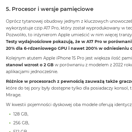
MacBook
5. Procesor i wersje pamięciowe
Pro
Gwiezdna
Oprócz tytanowej obudowy jednym z kluczowych unowocześn
szarość
wykorzystuje czip A17 Pro, który został wyprodukowany w t
MacBook
Pozwoliło, to inżynierom Apple umieścić w nim więcej tranzy
Pro
Testy wydajnościowe pokazują, że w A17 Pro w porównani
Srebrny
20% dla 6-rdzeniowego GPU i nawet 200% w odniesieniu 
Według
Kolejnym atutem Apple iPhone 15 Pro jest większa ilość pam
pamięci
stanowi wzrost o 2 GB
w porównaniu z modelem z 2022 roku. 
RAM
aplikacjami jednocześnie.
MacBook
Różnice w procesorach z pewnością zauważą także gracze 
Pro
które do tej pory były dostępne tylko dla posiadaczy konsol, t
8GB
Mirage.
RAM
W kwestii pojemności dyskowej oba modele oferują identycz
MacBook
Pro
128 GB,
16GB
256 GB,
RAM
512 GB,