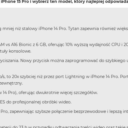
iPhone 15 Pro i wybierz ten model, który najlepiej odpowia
9 g mniej niż stalowy iPhone 14 Pro. Tytan zapewnia również wię
AM vs A16 Bionic z 6 GB, oferując 10% wyższą wydajność CPU i
ytuły konsolowe.
wyciszania. Nowy przycisk można zaprogramować do szybkiego
s, to 20x szybciej niż przez port Lightning w iPhone 14 Pro. Po
zewnętrzny.
w 14 Pro), oferując dwukrotnie więcej szczegółów.
ES do profesjonalnej obróbki wideo.
5 Pro, zapewniając szybsze połączenie bezprzewodowe i lepszą in
aterii do 23 h w przypadku odtwarzania treści wideo oraz takie