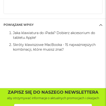
A
i
r
M
4
POWIĄZANE WPISY
M
a
Jaka klawiatura do iPada? Dobierz akcesorium do
c
tabletu Apple!
B
o
Skróty klawiszowe MacBooka - 15 najważniejszych
o
kombinacji, które musisz znać!
k
A
i
r
M
3
M
a
c
ZAPISZ SIĘ DO NASZEGO NEWSLETTERA
B
aby otrzymywać informacje o aktualnych promocjach i okazjach
o
o