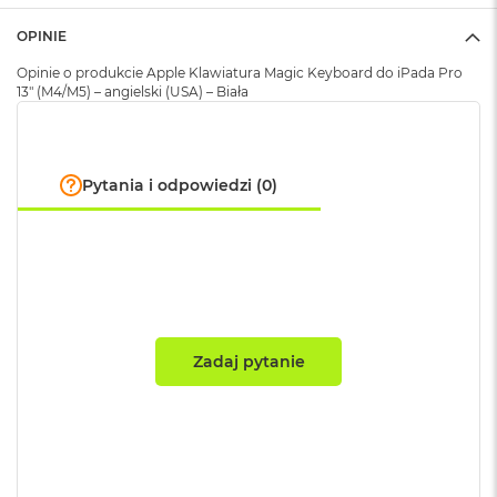
A
OPINIE
i
r
Opinie o produkcie Apple Klawiatura Magic Keyboard do iPada Pro
13" (M4/M5) – angielski (USA) – Biała
M
a
c
B
o
Pytania i odpowiedzi (0)
o
k
A
i
r
M
5
M
Zadaj pytanie
a
c
B
o
o
k