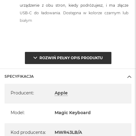
o
urządzenie z obu stron, kiedy podróżujesz, i ma złącze
o
k
USB‑C do ładowania. Dostępna w kolorze czarnym lub
N
białym
e
o
S
r
e
b
r
Układ klawiatury:
ROZWIŃ PEŁNY OPIS PRODUKTU
n
y
Klawiatura posiada układ widoczny na zdjęciu. Jest to układ
ANSI
SPECYFIKACJA
W
- Angielski amerykański US
- z płaskim klawiszem Enter.
e
Specyfikacja
d
Producent
:
Apple
ł
u
g
p
Model
:
Magic Keyboard
o
j
e
Kod producenta
m
:
MWR43LB/A