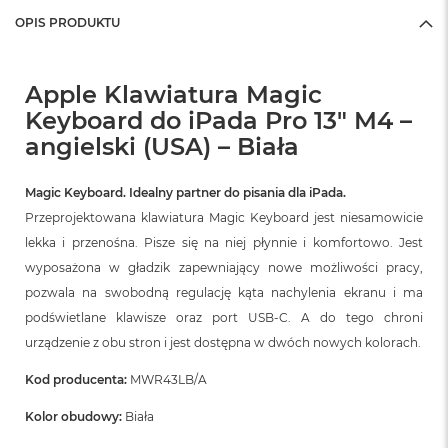
ż
OPIS PRODUKTU
ó
ł
t
y
Apple Klawiatura Magic
Keyboard do iPada Pro 13" M4 –
M
a
angielski (USA) – Biała
c
B
o
Magic Keyboard. Idealny partner do pisania dla iPada.
o
Przeprojektowana klawiatura Magic Keyboard jest niesamowicie
k
lekka i przenośna. Pisze się na niej płynnie i komfortowo. Jest
N
e
wyposażona w gładzik zapewniający nowe możliwości pracy,
o
pozwala na swobodną regulację kąta nachylenia ekranu i ma
S
u
podświetlane klawisze oraz port USB‑C. A do tego chroni
b
urządzenie z obu stron i jest dostępna w dwóch nowych kolorach.
t
e
Kod producenta:
MWR43LB/A
l
n
Kolor obudowy:
Biała
y
R