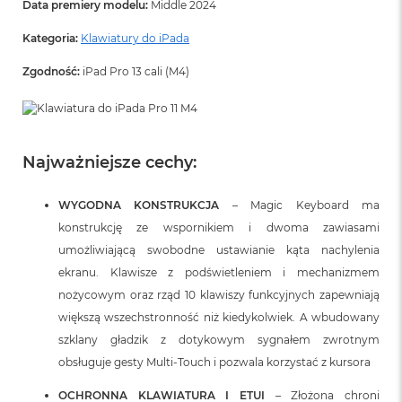
Data premiery modelu:
Middle 2024
ó
ż
Kategoria:
Klawiatury do iPada
M
Zgodność:
iPad Pro 13 cali (M4)
a
c
B
o
o
k
Najważniejsze cechy:
N
e
WYGODNA KONSTRUKCJA
– Magic Keyboard ma
o
I
konstrukcję ze wspornikiem i dwoma zawiasami
n
umożliwiającą swobodne ustawianie kąta nachylenia
d
y
ekranu. Klawisze z podświetleniem i mechanizmem
g
nożycowym oraz rząd 10 klawiszy funkcyjnych zapewniają
o
większą wszechstronność niż kiedykolwiek. A wbudowany
M
szklany gładzik z dotykowym sygnałem zwrotnym
a
obsługuje gesty Multi‑Touch i pozwala korzystać z kursora
c
B
OCHRONNA KLAWIATURA I ETUI
– Złożona chroni