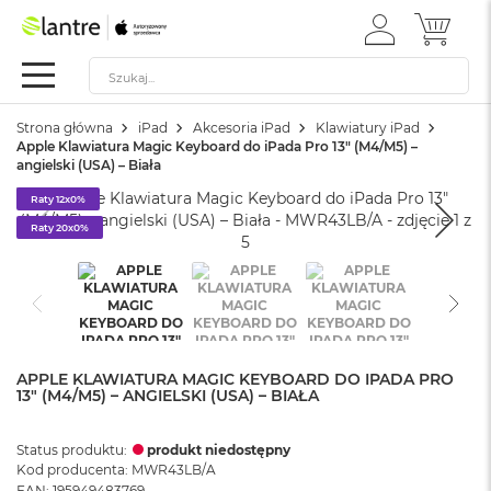
ZALOGUJ
MÓJ 
Apple
SIĘ
Festiwal
Szukaj
SZU
Mac
Strona główna
iPad
Akcesoria iPad
Klawiatury iPad
M
Apple Klawiatura Magic Keyboard do iPada Pro 13" (M4/M5) –
a
angielski (USA) – Biała
c
B
Raty 12x0%
o
Raty 20x0%
o
k
N
e
o
W
APPLE KLAWIATURA MAGIC KEYBOARD DO IPADA PRO
e
13" (M4/M5) – ANGIELSKI (USA) – BIAŁA
d
ł
u
Status produktu:
produkt niedostępny
g
Kod producenta: MWR43LB/A
k
EAN: 195949483769