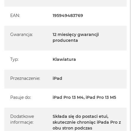
n
o
ś
EAN
:
195949483769
c
i
d
y
Gwarancja
:
12 miesięcy gwarancji
s
producenta
k
u
Typ
:
Klawiatura
M
a
c
B
Przeznaczenie
:
iPad
o
o
k
N
Pasuje do
:
iPad Pro 13 M4, iPad Pro 13 M5
e
o
2
Dodatkowe
Składa się do postaci etui,
5
informacje
:
skutecznie chroniąc iPada Pro z
6
obu stron podczas
G