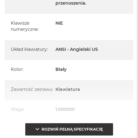
B
przenoszenia.
M
a
Klawisze
NIE
c
numeryczne
:
B
o
o
k
Układ klawiatury
:
ANSI - Angielski US
N
e
o
Kolor
:
Biały
5
1
2
G
Zawartość zestawu
:
Klawiatura
B
M
Waga
:
1.000000
a
c
B
o
Znak zgodności
:
CE
ROZWIŃ PEŁNĄ SPECYFIKACJĘ
o
k