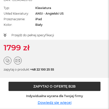
o
l
Typ
Klawiatura
o
Układ klawiatury
ANSI - Angielski US
r
u
Przeznaczenie
iPad
Kolor
Biały
M
a
Przejdź do pełnej specyfikacji
c
B
1799 zł
o
o
k
N
e
o
zapytaj o produkt
+48 22 100 25 55
C
y
t
r
ZAPYTAJ O OFERTĘ B2B
u
s
Indywidualna wycena dla Twojej firmy
o
w
Dowiedz się więcej
o