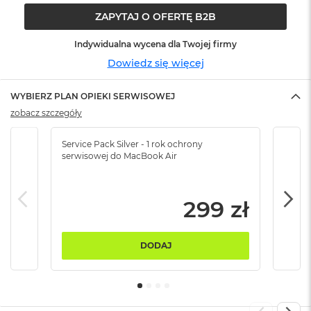
ó
ZAPYTAJ O OFERTĘ B2B
ż
Indywidualna wycena dla Twojej firmy
M
a
Dowiedz się więcej
c
B
WYBIERZ PLAN OPIEKI SERWISOWEJ
o
o
zobacz szczegóły
k
N
Service Pack Silver - 1 rok ochrony
Servi
e
serwisowej do MacBook Air
serw
o
I
n
d
299 zł
y
g
o
DODAJ
M
a
c
B