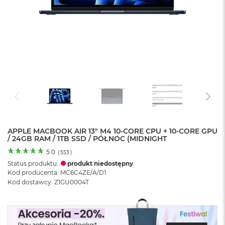
o
l
o
r
u
M
a
c
B
o
o
k
N
e
APPLE MACBOOK AIR 13" M4 10-CORE CPU + 10-CORE GPU
/ 24GB RAM / 1TB SSD / PÓŁNOC (MIDNIGHT
o
C
5.0
(
553
)
y
Status produktu:
produkt niedostępny
t
Kod producenta: MC6C4ZE/A/D1
r
Kod dostawcy: Z1GU0004T
u
s
o
w
o