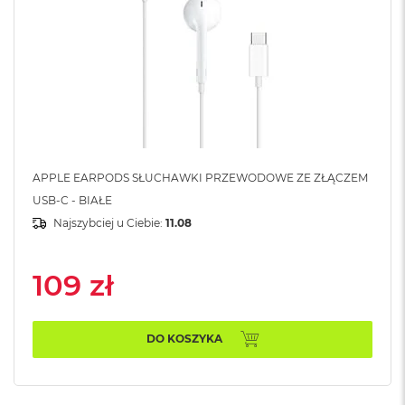
B
M
a
c
B
o
o
k
N
e
APPLE EARPODS SŁUCHAWKI PRZEWODOWE ZE ZŁĄCZEM
o
USB-C - BIAŁE
5
1
Najszybciej u Ciebie:
11.08
2
G
B
109 zł
M
a
c
DO KOSZYKA
B
o
o
k