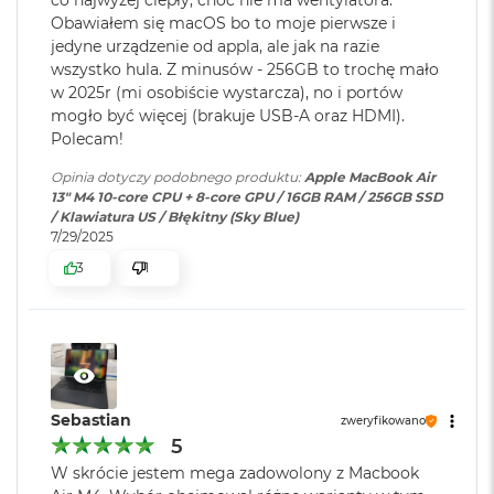
co najwyżej ciepły, choć nie ma wentylatora.
4
Workspace, pędzą w macOS jak nigdy
o
Obawiałem się macOS bo to moje pierwsze i
o
Model karty
Apple M4 (10-rdzeniowy GPU)
jedyne urządzenie od appla, ale jak na razie
k
KTO KOCHA IPHONE’A, POKOCHA I MACA
– Mac świetnie
graficznej
:
wszystko hula. Z minusów - 256GB to trochę mało
A
dogaduje się z każdym urządzeniem Apple. Razem potrafią
w 2025r (mi osobiście wystarcza), no i portów
i
zdziałać cuda. Możesz skopiować coś na iPhonie i wkleić to
mogło być więcej (brakuje USB-A oraz HDMI).
r
Rodzaje wejść /
2 x Thunderbolt 4, 1 x Gniazdo
P
Polecam!
na Macu. Albo odebrać na Macu połączenie FaceTime i
ó
wyjść
:
słuchawkowe 3.5 mm, 1 x
5
wysłać tekst przez apkę Wiadomości
ł
Opinia dotyczy podobnego produktu:
Apple MacBook Air
MagSafe 3
n
13" M4 10-core CPU + 8-core GPU / 16GB RAM / 256GB SSD
o
/ Klawiatura US / Błękitny (Sky Blue)
c
7/29/2025
Dźwięk
:
System czterech głośników,
3
1
Układ trzech mikrofonów
M
a
c
Wyświetlacz
B
Moduł Bluetooth
:
Bluetooth 5.3
o
o
Wyświetlacz Liquid Retina
k
Czytnik kart
NIE
A
Sebastian
zweryfikowano
Wyświetlacz o przekątnej 13,6 cala z podświetleniem LED, w
i
pamięci
:
5
1
technologii IPS
r
W skrócie jestem mega zadowolony z Macbook
S