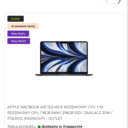
o
o
k
N
Outlet
e
o
W zestawie taniej
S
Raty 12x0%
r
e
Raty 20x0%
b
r
n
y
W
e
d
ł
u
g
p
APPLE MACBOOK AIR 13,6 M2 8-RDZENIOWY CPU + 10-
o
RDZENIOWY GPU / 16GB RAM / 256GB SSD / ZASILACZ 30W /
j
PÓŁNOC (MIDNIGHT) – OUTLET
e
m
Status produktu:
dostępny w magazynie