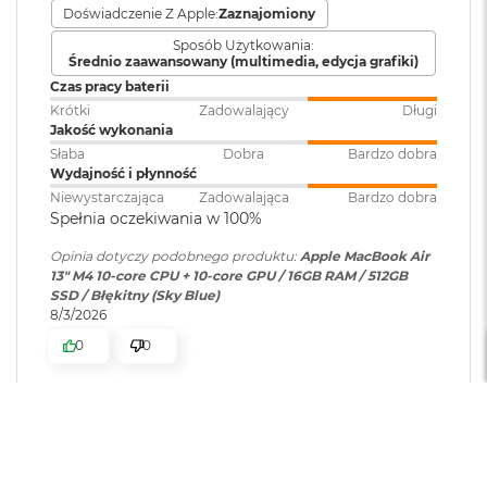
Obsługa
Maksymalnie dwa
Ładowanie i rozbudowa
8
Doświadczenie Z Apple:
Zaznajomiony
wyświetlaczy
:
wyświetlacze zewnętrzne o
G
Sposób Użytkowania:
B
rozdzielczości do 6K przy 60 Hz
Port MagSafe 3
Średnio zaawansowany (multimedia, edycja grafiki)
R
Czas pracy baterii
Gniazdo słuchawkowe 3,5 mm
A
M
Krótki
Zadowalający
Długi
Dwa porty Thunderbolt 4 (USB-C) obsługujące:
Odtwarzanie wideo
:
Obsługiwane formaty: m.in.
Jakość wykonania
HEVC,
H.264
, AV1 i ProRes; HDR z
M
Słaba
Dobra
Bardzo dobra
Ładowanie
Dolby Vision, HDR10+/HDR10 i
a
Wydajność i płynność
HLG
c
DisplayPort
Niewystarczająca
Zadowalająca
Bardzo dobra
B
Spełnia oczekiwania w 100%
o
Thunderbolt 4 (do 40 Gb/s)
o
Opinia dotyczy podobnego produktu:
Apple MacBook Air
Odtwarzanie
Obsługiwane formaty: m.in.
k
USB 4 (do 40 Gb/s)
13" M4 10-core CPU + 10-core GPU / 16GB RAM / 512GB
dźwięku
:
AAC, MP3,
Apple Lossless
,
FLAC
,
A
SSD / Błękitny (Sky Blue)
Dolby Digital
, Dolby Digital
i
8/3/2026
Plus i Dolby Atmos
r
0
0
1
6
G
Zainstalowany
macOS
Obsługa wyświetlaczy
B
system operacyjny
:
R
Krzysztof
zweryfikowano
A
5
Jednoczesne wyświetlanie obrazu w pełnej natywnej
M