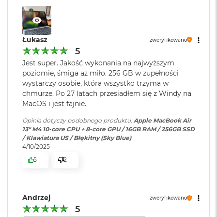
d
10-rdzeniowe GPU
ł
u
Ładowanie i
Port MagSafe 3 do ładowania;
16-rdzeniowy system Neural Engine
g
rozbudowa
:
Gniazdo słuchawkowe 3,5 mm;
p
Łukasz
zweryfikowano
Sprzętowa akceleracja ray tracingu
Dwa porty Thunderbolt 4 (USB-
a
5
m
C) obsługujące: Ładowanie,
Jest super. Jakość wykonania na najwyższym
120 GB/s przepustowości pamięci
i
DisplayPort
, Thunderbolt 4 (do
poziomie, śmiga aż miło. 256 GB w zupełności
ę
40Gb/s), USB 4 (do 40Gb/s)
c
wystarczy osobie, która wszystko trzyma w
Silnik multimedialny
i
chmurze. Po 27 latach przesiadłem się z Windy na
R
Sprzętowa akceleracja obsługi H.264, HEVC, ProRes i ProRes RAW
MacOS i jest fajnie.
Klawiatura
NIE
A
numeryczna
:
M
Silnik dekodowania wideo
Opinia dotyczy podobnego produktu:
Apple MacBook Air
13" M4 10-core CPU + 8-core GPU / 16GB RAM / 256GB SSD
M
Silnik kodowania wideo
/ Klawiatura US / Błękitny (Sky Blue)
a
4/10/2025
Podświetlana
TAK
c
Silnik kodujący i dekodujący format ProRes
klawiatura
:
5
2
B
o
Dekoder AV1
o
k
Touch ID
:
TAK
A
Andrzej
zweryfikowano
i
5
r