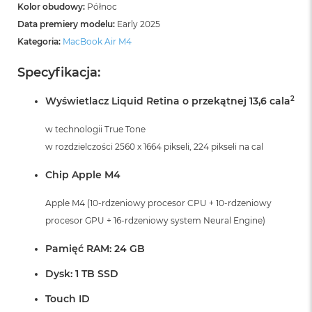
A
Kolor obudowy:
Północ
i
Data premiery modelu:
Early 2025
r
M
Kategoria:
MacBook Air M4
4
Specyfikacja:
M
a
2
Wyświetlacz Liquid Retina o przekątnej 13,6 cala
c
B
o
w technologii True Tone
o
w rozdzielczości 2560 x 1664 pikseli, 224 pikseli na cal
k
A
Chip Apple M4
i
r
Apple M4 (10-rdzeniowy procesor CPU + 10-rdzeniowy
M
3
procesor GPU + 16-rdzeniowy system Neural Engine)
M
Pamięć RAM: 24 GB
a
c
Dysk: 1 TB SSD
B
o
Touch ID
o