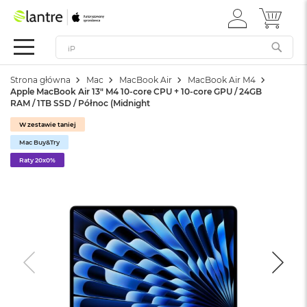
ZALOGUJ
MÓJ 
Apple
SIĘ
Festiwal
Mac
Strona główna
Mac
MacBook Air
MacBook Air M4
M
Apple MacBook Air 13" M4 10-core CPU + 10-core GPU / 24GB
a
RAM / 1TB SSD / Północ (Midnight
c
B
W zestawie taniej
o
Mac Buy&Try
o
k
Raty 20x0%
N
e
o
W
e
d
ł
u
g
k