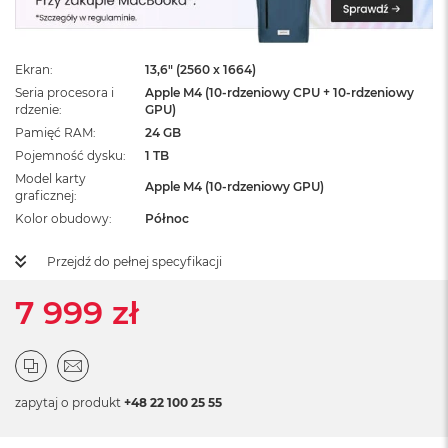
ż
ó
ł
t
Ekran
13,6" (2560 x 1664)
y
Seria procesora i
Apple M4 (10-rdzeniowy CPU + 10-rdzeniowy
rdzenie
GPU)
M
Pamięć RAM
24 GB
a
c
Pojemność dysku
1 TB
B
Model karty
Apple M4 (10-rdzeniowy GPU)
o
graficznej
o
Kolor obudowy
Północ
k
N
Przejdź do pełnej specyfikacji
e
o
S
7 999 zł
u
b
t
e
l
zapytaj o produkt
+48 22 100 25 55
n
y
R