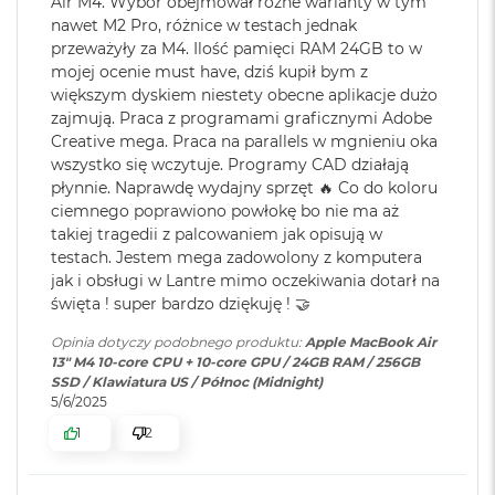
Rozdzielczość natywna 2560 na 1664 piksele przy 224 pikselach na
r
Air M4. Wybór obejmował różne warianty w tym
Karta sieciowa
Wi-Fi 6E (802.11ax)
e
nawet M2 Pro, różnice w testach jednak
cal
bezprzewodowa
b
przeważyły za M4. Ilość pamięci RAM 24GB to w
WLAN
:
r
Jasność 500 nitów
mojej ocenie must have, dziś kupił bym z
n
większym dyskiem niestety obecne aplikacje dużo
y
Kolory
zajmują. Praca z programami graficznymi Adobe
Kamera
Kamera 12MP Center Stage z
Creative mega. Praca na parallels w mgnieniu oka
M
internetowa
:
obsługą funkcji Widok blatu
Możliwość wyświetlania miliarda kolorów
a
wszystko się wczytuje. Programy CAD działają
c
płynnie. Naprawdę wydajny sprzęt 🔥 Co do koloru
Szeroka gama kolorów (P3)
B
ciemnego poprawiono powłokę bo nie ma aż
o
Bateria
:
Litowo-polimerowa
takiej tragedii z palcowaniem jak opisują w
Technologia True Tone
o
testach. Jestem mega zadowolony z komputera
k
jak i obsługi w Lantre mimo oczekiwania dotarł na
A
Pojemność baterii
:
53,8 Wh
i
święta ! super bardzo dziękuję ! 🤝
r
Z
Opinia dotyczy podobnego produktu:
Apple MacBook Air
Chip
ł
13" M4 10-core CPU + 10-core GPU / 24GB RAM / 256GB
Szacunkowy czas
do 18h
o
SSD / Klawiatura US / Północ (Midnight)
pracy na baterii
:
t
5/6/2025
Apple M4
y
1
2
10-rdzeniowe CPU z 4 rdzeniami zapewniającymi wydajność i 6
Szybkie ładowanie
:
Możliwość szybkiego ładowania
W
rdzeniami energooszczędnymii
e
zasilaczem USB-C o mocy 70W