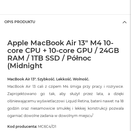
A
i
r
OPIS PRODUKTU
M
a
c
Apple MacBook Air 13" M4 10-
B
o
core CPU + 10-core GPU / 24GB
o
RAM / 1TB SSD / Północ
k
A
(Midnight
i
r
M
MacBook Air 13″. Szybkość. Lekkość. Wolność.
5
MacBook Air 13 cali z czipem M4 śmiga przy pracy i rozrywce.
Zaprojektowano go tak, aby służył przez lata, a dzięki
M
a
olśniewającemu wyświetlaczowi Liquid Retina, baterii nawet na 18
c
godzin oraz niesamowicie smukłej i lekkiej konstrukcji pozwala
B
1
ogarniać dowolne zadania w dowolnym miejscu
o
o
Kod producenta:
MC6C4/D1
k