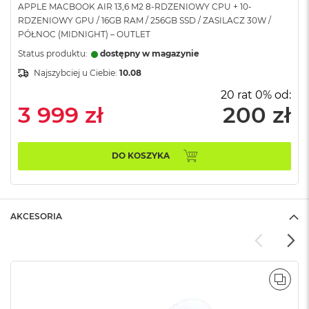
APPLE MACBOOK AIR 13,6 M2 8-RDZENIOWY CPU + 10-
A
RDZENIOWY GPU / 16GB RAM / 256GB SSD / ZASILACZ 30W /
i
PÓŁNOC (MIDNIGHT) – OUTLET
r
Status produktu:
dostępny w magazynie
M
Najszybciej u Ciebie:
10.08
a
c
20 rat 0% od:
B
3 999 zł
200 zł
o
o
k
A
DO KOSZYKA
i
r
M
5
AKCESORIA
M
a
c
B
o
POR
o
k