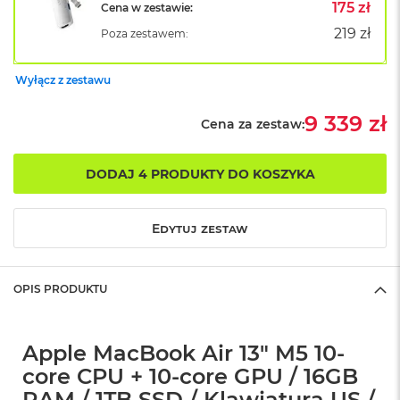
B
175 zł
Cena w zestawie:
o
219 zł
Poza zestawem:
o
k
A
Wyłącz z zestawu
i
r
B
9 339 zł
Cena za zestaw:
ł
ę
k
DODAJ 4 PRODUKTY DO KOSZYKA
i
t
n
Edytuj zestaw
y
M
a
OPIS PRODUKTU
c
B
o
o
Apple MacBook Air 13" M5 10-
k
core CPU + 10-core GPU / 16GB
A
i
RAM / 1TB SSD / Klawiatura US /