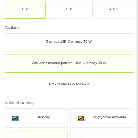
ó
1 TB
2 TB
4 TB
ż
M
a
Zasilacz:
c
B
Zasilacz USB‑C o mocy 70 W
o
o
k
N
Zasilacz z dwoma portami USB‑C o mocy 35 W
e
o
I
n
Brak zasilacza w zestawie
d
y
g
Kolor obudowy:
o
M
Błękitny
Księżycowa Poświata
a
c
B