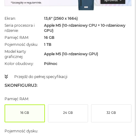
ż
ó
ł
Ekran
13,6" (2560 x 1664)
t
y
Seria procesora i
Apple M5 (10-rdzeniowy CPU + 10-rdzeniowy
rdzenie
GPU)
M
Pamięć RAM
16 GB
a
Pojemność dysku
1 TB
c
Model karty
B
Apple M5 (10-rdzeniowy GPU)
graficznej
o
o
Kolor obudowy
Północ
k
N
Przejdź do pełnej specyfikacji
e
SKONFIGURUJ:
o
S
u
Pamięć RAM:
b
t
e
16 GB
24 GB
32 GB
l
n
y
Pojemność dysku:
R