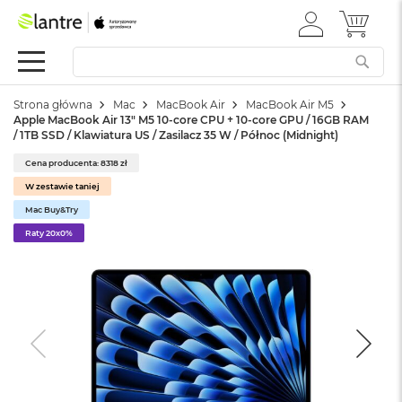
ZALOGUJ
MÓJ 
Apple
SIĘ
Festiwal
Mac
Strona główna
Mac
MacBook Air
MacBook Air M5
M
Apple MacBook Air 13" M5 10-core CPU + 10-core GPU / 16GB RAM
a
/ 1TB SSD / Klawiatura US / Zasilacz 35 W / Północ (Midnight)
c
B
Cena producenta: 8318 zł
o
W zestawie taniej
o
k
Mac Buy&Try
N
Raty 20x0%
e
o
W
e
d
ł
u
g
k