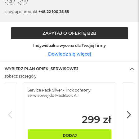
n
o
zapytaj o produkt
+48 22 100 25 55
ś
c
i
d
ZAPYTAJ O OFERTĘ B2B
y
s
Indywidualna wycena dla Twojej firmy
k
u
Dowiedz się więcej
M
WYBIERZ PLAN OPIEKI SERWISOWEJ
a
c
zobacz szczegóły
B
o
Service Pack Silver - 1 rok ochrony
Servi
o
serwisowej do MacBook Air
serw
k
N
e
o
299 zł
2
5
6
DODAJ
G