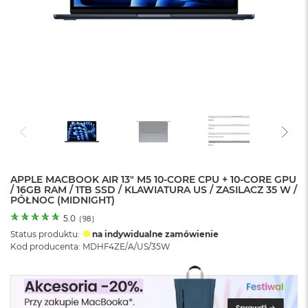
o
l
o
r
u
M
a
c
B
o
o
k
N
e
APPLE MACBOOK AIR 13" M5 10-CORE CPU + 10-CORE GPU
/ 16GB RAM / 1TB SSD / KLAWIATURA US / ZASILACZ 35 W /
o
PÓŁNOC (MIDNIGHT)
C
y
5.0
(
98
)
t
Status produktu:
na indywidualne zamówienie
r
Kod producenta: MDHF4ZE/A/US/35W
u
s
o
w
o