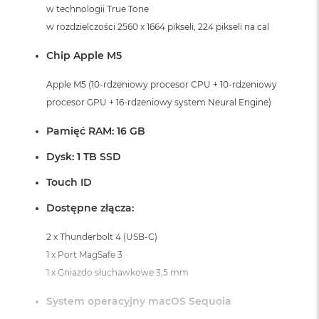
i
w technologii True Tone
r
w rozdzielczości 2560 x 1664 pikseli, 224 pikseli na cal
K
s
Chip Apple M5
i
ę
ż
Apple M5 (10-rdzeniowy procesor CPU + 10-rdzeniowy
y
procesor GPU + 16-rdzeniowy system Neural Engine)
c
o
Pamięć RAM: 16 GB
w
a
Dysk: 1 TB SSD
P
o
Touch ID
ś
w
Dostępne złącza:
i
a
2 x Thunderbolt 4 (USB-C)
t
a
1 x Port MagSafe 3
1 x Gniazdo słuchawkowe 3,5 mm
M
a
System operacyjny macOS Sequoia
c
B