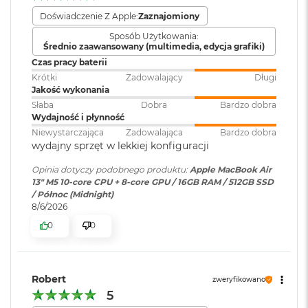
i
r
Dwa porty Thunderbolt 4 (USB-C) obsługujące:
Doświadczenie Z Apple:
Zaznajomiony
1
Zainstalowany
macOS
Sposób Użytkowania:
T
system operacyjny
Ładowanie
:
Średnio zaawansowany (multimedia, edycja grafiki)
B
Czas pracy baterii
DisplayPort
M
Krótki
Zadowalający
Długi
Wersja systemu
macOS Sequoia lub nowszy
a
Jakość wykonania
Thunderbolt 4 (do 40 Gb/s)
operacyjnego
:
c
Słaba
Dobra
Bardzo dobra
B
USB 4 (do 40 Gb/s)
Wydajność i płynność
o
Niewystarczająca
Zadowalająca
Bardzo dobra
o
Dołączone
Wbudowane aplikacje systemu
wydajny sprzęt w lekkiej konfiguracji
k
oprogramowanie
:
macOS
A
Opinia dotyczy podobnego produktu:
Apple MacBook Air
i
13" M5 10-core CPU + 8-core GPU / 16GB RAM / 512GB SSD
r
/ Północ (Midnight)
Obsługa wyświetlaczy
2
Dodatkowe
Klawiatura z Touch ID, Gładzik
8/6/2026
T
informacje
:
Force Touch wyczuwający siłę
B
0
0
nacisku, Czujnik światła
Obsługa maksymalnie dwóch wyświetlaczy zewnętrznych:
otoczenia
M
Dwa wyświetlacze o natywnej rozdzielczości do 6K przy 60
a
Hz lub 4K przy 144 Hz
c
Robert
zweryfikowano
B
Jeden wyświetlacz o natywnej rozdzielczości do 8K przy 60
Układ klawiatury
:
ANSI - Angielski US
5
o
Hz lub 5K przy 120 Hz lub 4K przy 240 Hz