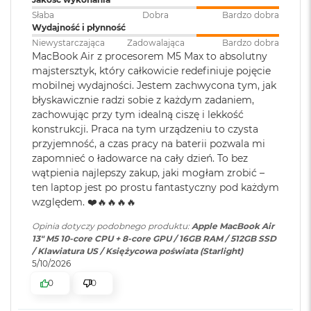
ś
cal
Słaba
Dobra
Bardzo dobra
c
Wydajność i płynność
i
Pojemność baterii
:
53,8 Wh
Jasność 500 nitów
d
Niewystarczająca
Zadowalająca
Bardzo dobra
y
MacBook Air z procesorem M5 Max to absolutny
Kolory
s
majstersztyk, który całkowicie redefiniuje pojęcie
k
Szybkie ładowanie
:
Możliwość szybkiego ładowania
mobilnej wydajności. Jestem zachwycona tym, jak
Możliwość wyświetlania miliarda kolorów
u
zasilaczem USB-C o mocy 70W
błyskawicznie radzi sobie z każdym zadaniem,
zachowując przy tym idealną ciszę i lekkość
Szeroka gama kolorów (P3)
M
konstrukcji. Praca na tym urządzeniu to czysta
a
Ładowanie i
Dwa porty Thunderbolt 4
Technologia True Tone
przyjemność, a czas pracy na baterii pozwala mi
c
rozbudowa
:
(USB‑C) obsługujące:
B
zapomnieć o ładowarce na cały dzień. To bez
Ładowanie,
DisplayPort
,
o
wątpienia najlepszy zakup, jaki mogłam zrobić –
Thunderbolt 4 (do 40 Gb/s),
o
ten laptop jest po prostu fantastyczny pod każdym
k
USB 4 (do 40 Gb/s)
względem. ❤️🔥🔥🔥🔥
A
Chip
i
Opinia dotyczy podobnego produktu:
Apple MacBook Air
r
13" M5 10-core CPU + 8-core GPU / 16GB RAM / 512GB SSD
Klawiatura
NIE
2
Apple M5
/ Klawiatura US / Księżycowa poświata (Starlight)
numeryczna
:
5
5/10/2026
6
Apple M5 (10-rdzeniowy procesor CPU + 10-rdzeniowy procesor
G
0
0
GPU + 16-rdzeniowy system Neural Engine)
B
Podświetlana
TAK