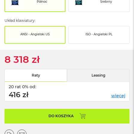
o
Północ
Srebrny
o
k
N
Układ klawiatury:
e
o
S
ANSI - Angielski US
ISO - Angielski PL
r
e
b
r
8 318 zł
n
y
Raty
Leasing
W
e
20 rat 0% od:
d
ł
416 zł
więcej
u
g
p
o
DO KOSZYKA
j
e
m