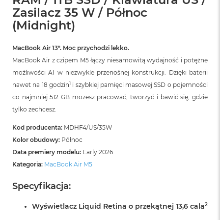
r
Zasilacz 35 W / Północ
G
w
(Midnight)
i
e
z
MacBook Air 13″. Moc przychodzi lekko.
d
MacBook Air z czipem M5 łączy niesamowitą wydajność i potężne
n
możliwości AI w niezwykle przenośnej konstrukcji. Dzięki baterii
a
s
1
nawet na 18 godzin
i szybkiej pamięci masowej SSD o pojemności
z
co najmniej 512 GB możesz pracować, tworzyć i bawić się, gdzie
a
r
tylko zechcesz.
o
ś
Kod producenta:
MDHF4/US/35W
ć
Kolor obudowy:
Północ
Data premiery modelu:
Early 2026
M
a
Kategoria:
MacBook Air M5
c
B
Specyfikacja:
o
o
2
Wyświetlacz Liquid Retina o przekątnej 13,6 cala
k
A