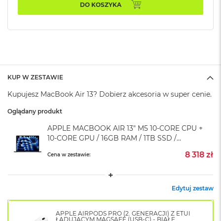
k
DO KOSZYKA
A
i
r
M
2
M
a
KUP W ZESTAWIE
c
Kupujesz MacBook Air 13? Dobierz akcesoria w super cenie.
B
o
Oglądany produkt
o
k
APPLE MACBOOK AIR 13" M5 10-CORE CPU +
A
10-CORE GPU / 16GB RAM / 1TB SSD /
i
r
KLAWIATURA US / ZASILACZ 35 W / PÓŁNOC
8 318 zł
Cena w zestawie:
1
(MIDNIGHT)
3
M
Edytuj zestaw
a
c
B
APPLE AIRPODS PRO (2. GENERACJI) Z ETUI
o
ŁADUJĄCYM MAGSAFE (USB-C) - BIAŁE