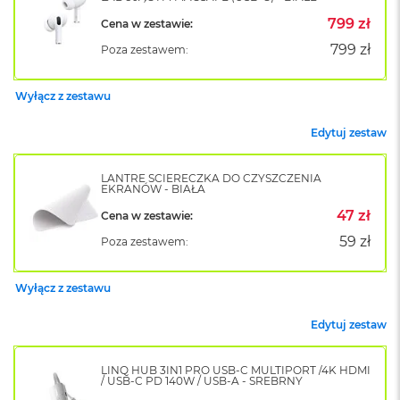
o
799 zł
Cena w zestawie:
k
A
799 zł
Poza zestawem:
i
r
1
Wyłącz z zestawu
5
Edytuj zestaw
W
e
d
LANTRE ŚCIERECZKA DO CZYSZCZENIA
EKRANÓW - BIAŁA
ł
u
47 zł
Cena w zestawie:
g
k
59 zł
Poza zestawem:
o
l
o
Wyłącz z zestawu
r
u
Edytuj zestaw
M
a
LINQ HUB 3IN1 PRO USB-C MULTIPORT /4K HDMI
/ USB-C PD 140W / USB-A - SREBRNY
c