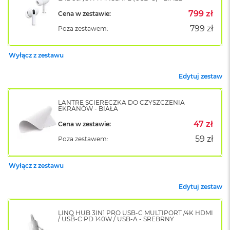
o
799 zł
Cena w zestawie:
k
A
799 zł
Poza zestawem:
i
r
1
Wyłącz z zestawu
5
Edytuj zestaw
W
e
d
LANTRE ŚCIERECZKA DO CZYSZCZENIA
EKRANÓW - BIAŁA
ł
u
47 zł
Cena w zestawie:
g
k
59 zł
Poza zestawem:
o
l
o
Wyłącz z zestawu
r
u
Edytuj zestaw
M
a
LINQ HUB 3IN1 PRO USB-C MULTIPORT /4K HDMI
/ USB-C PD 140W / USB-A - SREBRNY
c