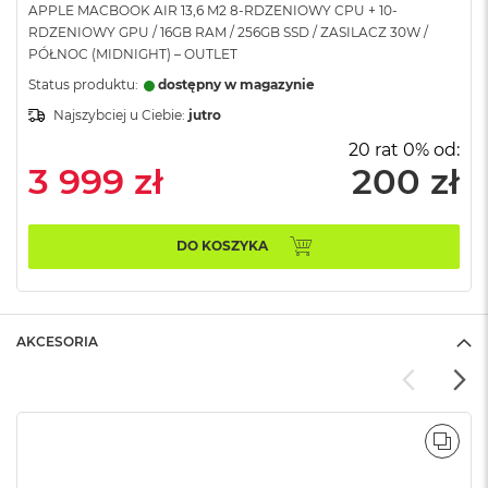
APPLE MACBOOK AIR 13,6 M2 8-RDZENIOWY CPU + 10-
A
RDZENIOWY GPU / 16GB RAM / 256GB SSD / ZASILACZ 30W /
i
PÓŁNOC (MIDNIGHT) – OUTLET
r
Status produktu:
dostępny w magazynie
M
Najszybciej u Ciebie:
jutro
a
c
20 rat 0% od:
B
3 999 zł
200 zł
o
o
k
A
DO KOSZYKA
i
r
M
5
AKCESORIA
M
a
c
B
o
POR
o
k