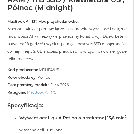
r
Północ (Midnight)
G
w
i
MacBook Air 13″. Moc przychodzi lekko.
e
z
MacBook Air z czipem M5 łączy niesamowitą wydajność i potężne
d
możliwości AI w niezwykle przenośnej konstrukcji. Dzięki baterii
n
1
nawet na 18 godzin
i szybkiej pamięci masowej SSD o pojemności
a
s
co najmniej 512 GB możesz pracować, tworzyć i bawić się, gdzie
z
tylko zechcesz.
a
r
Kod producenta:
MDHF4/US
o
ś
Kolor obudowy:
Północ
ć
Data premiery modelu:
Early 2026
Kategoria:
MacBook Air M5
M
a
Specyfikacja:
c
B
o
2
Wyświetlacz Liquid Retina o przekątnej 13,6 cala
o
k
w technologii True Tone
A