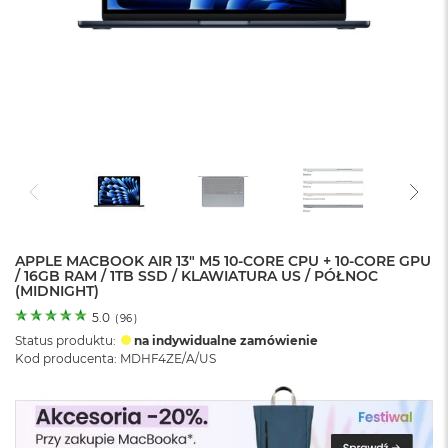
o
l
o
r
u
M
a
c
B
o
o
k
N
e
APPLE MACBOOK AIR 13" M5 10-CORE CPU + 10-CORE GPU
/ 16GB RAM / 1TB SSD / KLAWIATURA US / PÓŁNOC
o
(MIDNIGHT)
C
y
5.0
(
96
)
t
Status produktu:
na indywidualne zamówienie
r
Kod producenta: MDHF4ZE/A/US
u
s
o
w
o