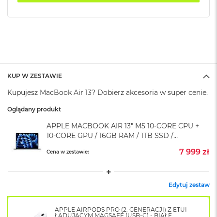
k
A
i
r
M
2
M
a
KUP W ZESTAWIE
c
Kupujesz MacBook Air 13? Dobierz akcesoria w super cenie.
B
o
Oglądany produkt
o
k
APPLE MACBOOK AIR 13" M5 10-CORE CPU +
A
10-CORE GPU / 16GB RAM / 1TB SSD /
i
r
KLAWIATURA US / PÓŁNOC (MIDNIGHT)
7 999 zł
Cena w zestawie:
1
3
M
Edytuj zestaw
a
c
B
APPLE AIRPODS PRO (2. GENERACJI) Z ETUI
o
ŁADUJĄCYM MAGSAFE (USB-C) - BIAŁE