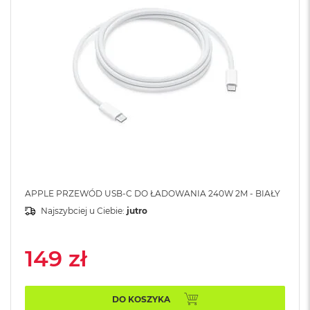
A
i
r
M
4
M
a
c
B
o
o
k
A
i
r
APPLE PRZEWÓD USB-C DO ŁADOWANIA 240W 2M - BIAŁY
M
Najszybciej u Ciebie:
jutro
3
M
149 zł
a
c
B
o
DO KOSZYKA
o