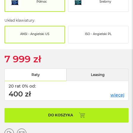
o
Północ
Srebrny
o
k
N
Układ klawiatury:
e
o
S
ANSI - Angielski US
ISO - Angielski PL
r
e
b
r
7 999 zł
n
y
Raty
Leasing
W
e
20 rat 0% od:
d
ł
400 zł
więcej
u
g
p
o
DO KOSZYKA
j
e
m