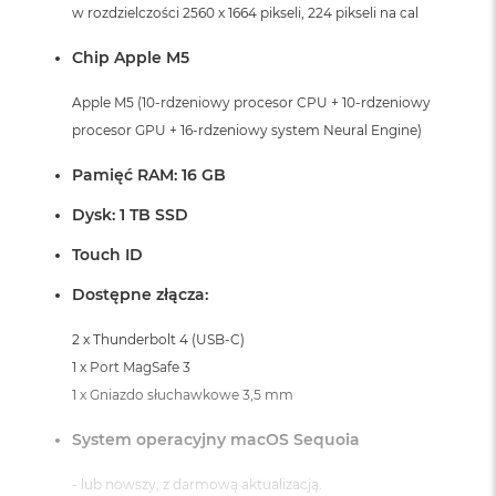
i
w rozdzielczości 2560 x 1664 pikseli, 224 pikseli na cal
r
K
Chip Apple M5
s
i
Apple M5 (10-rdzeniowy procesor CPU + 10-rdzeniowy
ę
procesor GPU + 16-rdzeniowy system Neural Engine)
ż
y
c
Pamięć RAM: 16 GB
o
w
Dysk: 1 TB SSD
a
P
Touch ID
o
ś
Dostępne złącza:
w
i
2 x Thunderbolt 4 (USB-C)
a
1 x Port MagSafe 3
t
a
1 x Gniazdo słuchawkowe 3,5 mm
M
System operacyjny macOS Sequoia
a
c
- lub nowszy, z darmową aktualizacją.
B