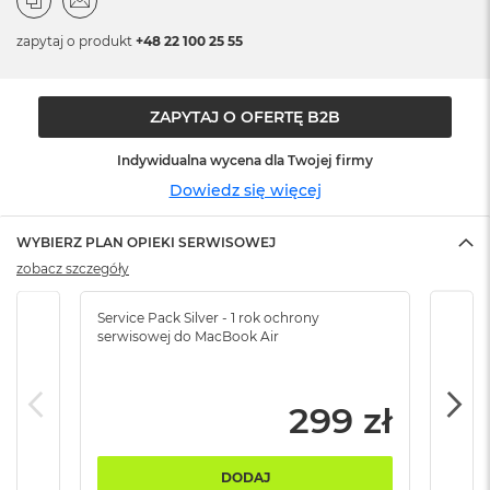
n
o
zapytaj o produkt
+48 22 100 25 55
ś
c
i
d
ZAPYTAJ O OFERTĘ B2B
y
s
Indywidualna wycena dla Twojej firmy
k
u
Dowiedz się więcej
M
WYBIERZ PLAN OPIEKI SERWISOWEJ
a
c
zobacz szczegóły
B
o
Service Pack Silver - 1 rok ochrony
Servi
o
serwisowej do MacBook Air
serw
k
N
e
o
299 zł
2
5
6
DODAJ
G