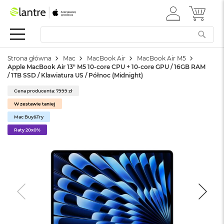
ZALOGUJ
MÓJ 
Apple
SIĘ
Festiwal
Mac
Strona główna
Mac
MacBook Air
MacBook Air M5
M
Apple MacBook Air 13" M5 10-core CPU + 10-core GPU / 16GB RAM
a
/ 1TB SSD / Klawiatura US / Północ (Midnight)
c
B
Cena producenta: 7999 zł
o
W zestawie taniej
o
k
Mac Buy&Try
N
Raty 20x0%
e
o
W
e
d
ł
u
g
k