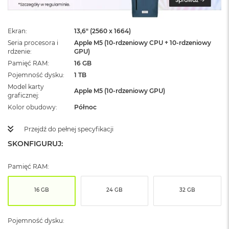
ż
ó
ł
Ekran
13,6" (2560 x 1664)
t
y
Seria procesora i
Apple M5 (10-rdzeniowy CPU + 10-rdzeniowy
rdzenie
GPU)
M
Pamięć RAM
16 GB
a
Pojemność dysku
1 TB
c
Model karty
B
Apple M5 (10-rdzeniowy GPU)
graficznej
o
o
Kolor obudowy
Północ
k
N
Przejdź do pełnej specyfikacji
e
SKONFIGURUJ:
o
S
u
Pamięć RAM:
b
t
e
16 GB
24 GB
32 GB
l
n
y
Pojemność dysku:
R