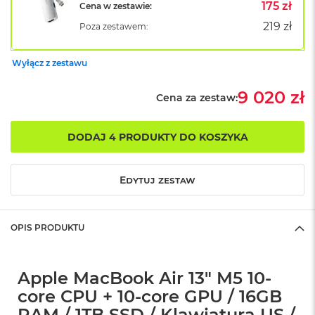
B
175 zł
Cena w zestawie:
o
219 zł
Poza zestawem:
o
k
A
Wyłącz z zestawu
i
r
B
9 020 zł
Cena za zestaw:
ł
ę
k
DODAJ 4 PRODUKTY DO KOSZYKA
i
t
n
Edytuj zestaw
y
M
a
OPIS PRODUKTU
c
B
o
o
Apple MacBook Air 13" M5 10-
k
core CPU + 10-core GPU / 16GB
A
i
RAM / 1TB SSD / Klawiatura US /