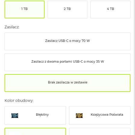
ó
1 TB
2 TB
4 TB
ż
M
a
Zasilacz:
c
B
Zasilacz USB‑C o mocy 70 W
o
o
k
N
Zasilacz z dwoma portami USB‑C o mocy 35 W
e
o
I
n
Brak zasilacza w zestawie
d
y
g
Kolor obudowy:
o
M
Błękitny
Księżycowa Poświata
a
c
B