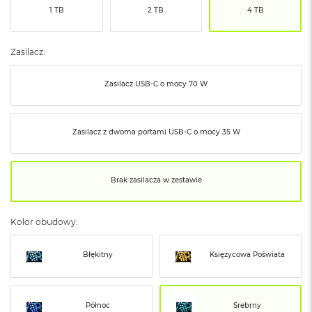
ó
1 TB
2 TB
4 TB
ż
M
Zasilacz:
a
c
Zasilacz USB‑C o mocy 70 W
B
o
o
k
Zasilacz z dwoma portami USB‑C o mocy 35 W
N
e
o
I
Brak zasilacza w zestawie
n
d
y
Kolor obudowy:
g
o
Błękitny
Księżycowa Poświata
M
a
c
B
Północ
Srebrny