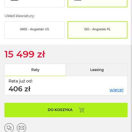
o
o
k
Układ klawiatury:
N
e
o
ANSI - Angielski US
ISO - Angielski PL
S
r
e
b
15 499 zł
r
n
y
Raty
Leasing
W
e
Rata już od:
d
406 zł
więcej
ł
u
g
p
DO KOSZYKA
o
j
e
m