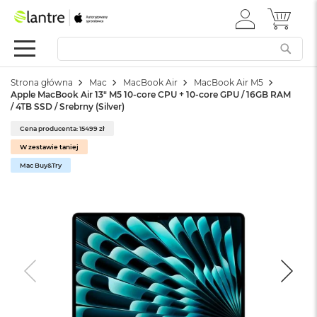
ZALOGUJ
MÓJ 
Apple
SIĘ
Festiwal
Mac
Strona główna
Mac
MacBook Air
MacBook Air M5
M
Apple MacBook Air 13" M5 10-core CPU + 10-core GPU / 16GB RAM
a
/ 4TB SSD / Srebrny (Silver)
c
B
Cena producenta: 15499 zł
o
W zestawie taniej
o
k
Mac Buy&Try
N
e
o
W
e
d
ł
u
g
k