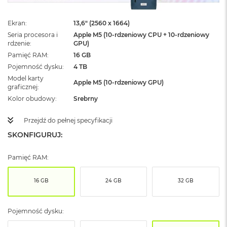
ż
ó
ł
Ekran
13,6" (2560 x 1664)
t
Seria procesora i
Apple M5 (10-rdzeniowy CPU + 10-rdzeniowy
y
rdzenie
GPU)
Pamięć RAM
16 GB
M
Pojemność dysku
4 TB
a
Model karty
c
Apple M5 (10-rdzeniowy GPU)
graficznej
B
o
Kolor obudowy
Srebrny
o
k
Przejdź do pełnej specyfikacji
N
e
SKONFIGURUJ:
o
S
Pamięć RAM:
u
b
t
16 GB
24 GB
32 GB
e
l
n
Pojemność dysku:
y
R