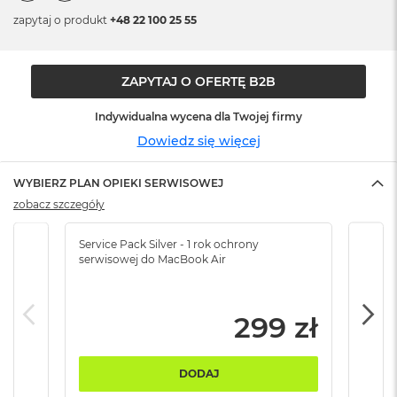
n
zapytaj o produkt
+48 22 100 25 55
o
ś
c
i
ZAPYTAJ O OFERTĘ B2B
d
y
s
Indywidualna wycena dla Twojej firmy
k
Dowiedz się więcej
u
M
WYBIERZ PLAN OPIEKI SERWISOWEJ
a
zobacz szczegóły
c
B
Service Pack Silver - 1 rok ochrony
Servi
o
serwisowej do MacBook Air
serw
o
k
N
e
299 zł
o
2
5
6
DODAJ
G