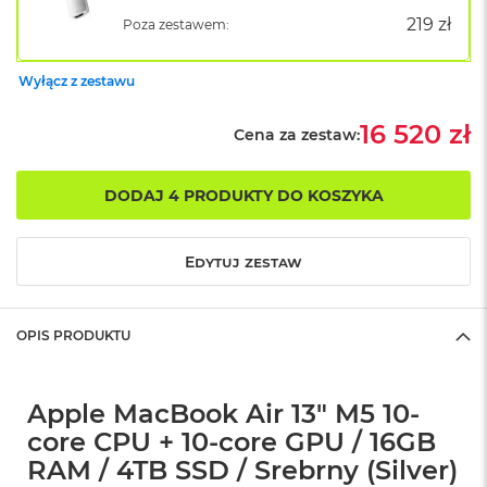
B
o
219 zł
Poza zestawem:
o
k
A
Wyłącz z zestawu
i
r
16 520 zł
Cena za zestaw:
B
ł
ę
DODAJ 4 PRODUKTY DO KOSZYKA
k
i
t
n
Edytuj zestaw
y
M
OPIS PRODUKTU
a
c
B
o
Apple MacBook Air 13" M5 10-
o
core CPU + 10-core GPU / 16GB
k
A
RAM / 4TB SSD / Srebrny (Silver)
i