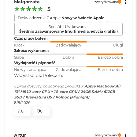
Małgorzata
zweryfikowano
M
Silnik multimedialny
5
a
c
Obsługa
Obsługa maks. dwóch
Doświadczenie Z Apple:
Nowy w świecie Apple
Sprzętowa akceleracja obsługi H.264, HEVC, ProRes i ProRes RAW
B
wyświetlaczy
:
wyświetlaczy zewnętrznych do
o
Sposób Użytkowania:
6K przy 60 Hz lub jednego
Silnik dekodowania wideo
o
Średnio zaawansowany (multimedia, edycja grafiki)
wyświetlacza do 8K przy 60 Hz.
k
Czas pracy baterii
Silnik kodowania wideo
A
Krótki
Zadowalający
Długi
i
Jakość wykonania
Silnik kodujący i dekodujący format ProRes
r
Odtwarzanie wideo
:
Obsługiwane formaty: m.in.
Słaba
Dobra
Bardzo dobra
5
HEVC,
H.264
, AV1 i ProRes; HDR z
Wydajność i płynność
Dekoder AV1
1
Dolby Vision, HDR10 i HLG
Niewystarczająca
Zadowalająca
Bardzo dobra
2
Wszystko ok. Polecam.
G
B
Opinia dotyczy podobnego produktu:
Apple MacBook Air
Odtwarzanie
Obsługiwane formaty: m.in.
13" M5 10-core CPU + 10-core GPU / 24GB RAM / 512GB
dźwięku
:
AAC, MP3,
Apple Lossless
,
FLAC
,
M
Ładowanie i rozbudowa
SSD / Klawiatura US / Północ (Midnight)
a
Dolby Digital
, Dolby Digital
8/8/2026
c
Plus i Dolby Atmos
Port MagSafe 3
B
0
0
o
Gniazdo słuchawkowe 3,5 mm
o
Dwa porty Thunderbolt 4 (USB-C) obsługujące:
Zainstalowany
macOS
k
system operacyjny
:
A
Ładowanie
Artur
zweryfikowano