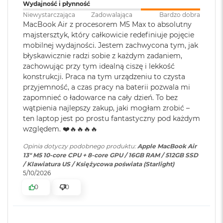
ś
Wydajność i płynność
c
Kolory
Niewystarczająca
Zadowalająca
Bardzo dobra
Szybkie ładowanie
:
Możliwość szybkiego ładowania
i
MacBook Air z procesorem M5 Max to absolutny
zasilaczem USB-C o mocy 70W
d
Możliwość wyświetlania miliarda kolorów
majstersztyk, który całkowicie redefiniuje pojęcie
y
mobilnej wydajności. Jestem zachwycona tym, jak
s
Szeroka gama kolorów (P3)
błyskawicznie radzi sobie z każdym zadaniem,
k
Ładowanie i
Dwa porty Thunderbolt 4
zachowując przy tym idealną ciszę i lekkość
u
Technologia True Tone
rozbudowa
:
(USB‑C) obsługujące:
konstrukcji. Praca na tym urządzeniu to czysta
Ładowanie,
DisplayPort
,
M
przyjemność, a czas pracy na baterii pozwala mi
Thunderbolt 4 (do 40 Gb/s),
a
zapomnieć o ładowarce na cały dzień. To bez
USB 4 (do 40 Gb/s)
c
wątpienia najlepszy zakup, jaki mogłam zrobić –
B
ten laptop jest po prostu fantastyczny pod każdym
o
Chip
względem. ❤️🔥🔥🔥🔥
o
Klawiatura
NIE
k
numeryczna
:
Apple M5
Opinia dotyczy podobnego produktu:
Apple MacBook Air
A
13" M5 10-core CPU + 8-core GPU / 16GB RAM / 512GB SSD
i
Apple M5 (10-rdzeniowy procesor CPU + 10-rdzeniowy procesor
/ Klawiatura US / Księżycowa poświata (Starlight)
r
5/10/2026
Podświetlana
TAK
2
GPU + 16-rdzeniowy system Neural Engine)
5
klawiatura
:
0
0
6
Sprzętowa akceleracja ray tracingu
G
B
153 GB/s przepustowości pamięci
Touch ID
:
TAK