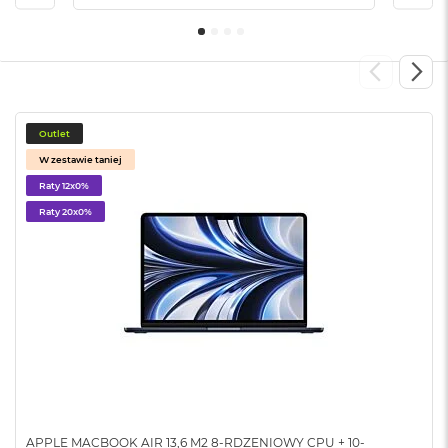
B
M
a
c
B
o
Outlet
o
k
W zestawie taniej
N
Raty 12x0%
e
o
Raty 20x0%
5
1
2
G
B
M
a
c
B
o
o
APPLE MACBOOK AIR 13,6 M2 8-RDZENIOWY CPU + 10-
k