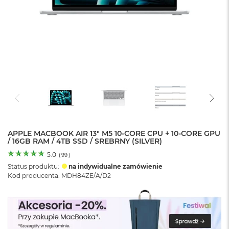
o
l
o
r
u
M
a
c
B
o
o
k
N
e
APPLE MACBOOK AIR 13" M5 10-CORE CPU + 10-CORE GPU
/ 16GB RAM / 4TB SSD / SREBRNY (SILVER)
o
C
5.0
(
99
)
y
Status produktu:
na indywidualne zamówienie
t
Kod producenta: MDH84ZE/A/D2
r
u
s
o
w
o