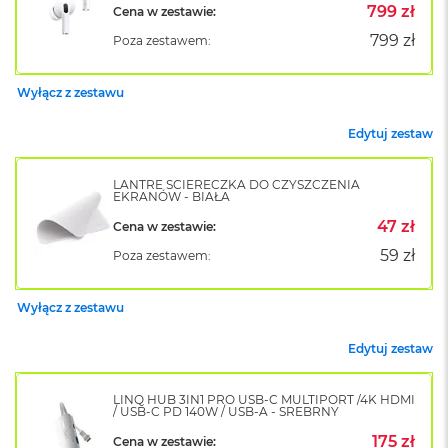
799 zł
Cena w zestawie:
o
k
799 zł
Poza zestawem:
A
i
r
Wyłącz z zestawu
1
5
Edytuj zestaw
W
e
LANTRE ŚCIERECZKA DO CZYSZCZENIA
d
EKRANÓW - BIAŁA
ł
47 zł
Cena w zestawie:
u
g
59 zł
Poza zestawem:
k
o
l
Wyłącz z zestawu
o
r
Edytuj zestaw
u
M
LINQ HUB 3IN1 PRO USB-C MULTIPORT /4K HDMI
/ USB-C PD 140W / USB-A - SREBRNY
a
c
175 zł
Cena w zestawie: