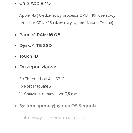
Chip Apple M5
i
r
K
Apple M5 (10-rdzeniowy procesor CPU + 10-rdzeniowy
s
procesor GPU + 16-rdzeniowy system Neural Engine)
i
ę
Pamięć RAM: 16 GB
ż
y
Dysk: 4 TB SSD
c
o
Touch ID
w
a
Dostępne złącza:
P
o
ś
2 x Thunderbolt 4 (USB-C)
w
1 x Port MagSafe 3
i
1 x Gniazdo słuchawkowe 3,5 mm
a
t
a
System operacyjny macOS Sequoia
M
- lub nowszy, z darmową aktualizacją.
a
c
B