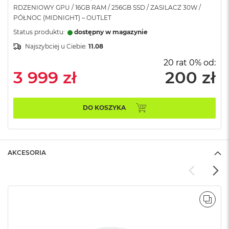
RDZENIOWY GPU / 16GB RAM / 256GB SSD / ZASILACZ 30W /
A
i
PÓŁNOC (MIDNIGHT) – OUTLET
r
Status produktu:
dostępny w magazynie
M
Najszybciej u Ciebie:
11.08
a
20 rat 0% od:
c
3 999 zł
200 zł
B
o
o
k
DO KOSZYKA
A
i
r
M
5
AKCESORIA
M
a
c
B
POR
o
o
k