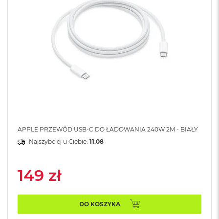
A
i
r
M
4
M
a
c
B
o
o
k
A
i
APPLE PRZEWÓD USB-C DO ŁADOWANIA 240W 2M - BIAŁY
r
Najszybciej u Ciebie:
11.08
M
3
149 zł
M
a
c
B
DO KOSZYKA
o
o