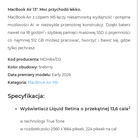
r
G
MacBook Air 13″. Moc przychodzi lekko.
w
MacBook Air z czipem M5 łączy niesamowitą wydajność i potężne
i
e
możliwości AI w niezwykle przenośnej konstrukcji. Dzięki baterii
z
1
nawet na 18 godzin
i szybkiej pamięci masowej SSD o pojemności
d
co najmniej 512 GB możesz pracować, tworzyć i bawić się, gdzie
n
a
tylko zechcesz.
s
z
Kod producenta:
MDH84/D2
a
Kolor obudowy:
Srebrny
r
o
Data premiery modelu:
Early 2026
ś
Kategoria:
MacBook Air M5
ć
Specyfikacja:
M
a
c
2
Wyświetlacz Liquid Retina o przekątnej 13,6 cala
B
o
w technologii True Tone
o
w rozdzielczości 2560 x 1664 pikseli, 224 pikseli na cal
k
A