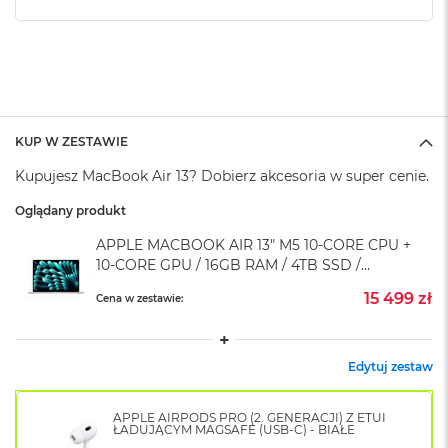
k
A
i
r
M
2
M
KUP W ZESTAWIE
a
c
Kupujesz MacBook Air 13? Dobierz akcesoria w super cenie.
B
o
Oglądany produkt
o
APPLE MACBOOK AIR 13" M5 10-CORE CPU +
k
A
10-CORE GPU / 16GB RAM / 4TB SSD /
i
SREBRNY (SILVER)
15 499 zł
r
Cena w zestawie:
1
3
Edytuj zestaw
M
a
c
APPLE AIRPODS PRO (2. GENERACJI) Z ETUI
B
ŁADUJĄCYM MAGSAFE (USB-C) - BIAŁE
o