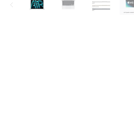
Air
M5
MacBook
Air
M4
MacBook
Air
M3
MacBook
Air
M2
MacBook
Air
13
MacBook
Air
15