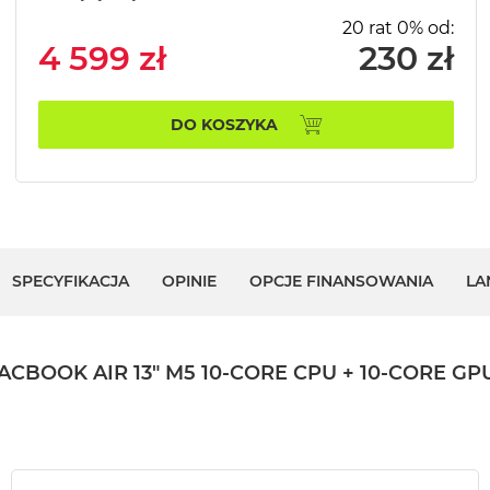
20 rat 0% od:
4 599 zł
230 zł
DO KOSZYKA
SPECYFIKACJA
OPINIE
OPCJE FINANSOWANIA
LA
K AIR 13" M5 10-CORE CPU + 10-CORE GPU / 