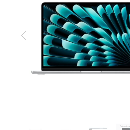
MacBook
Neo
Indygo
MacBook
Neo
Srebrny
Według
pojemności
dysku
MacBook
Neo
256GB
MacBook
Neo
512GB
MacBook
Air
MacBook