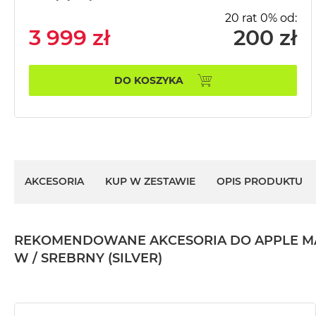
MacBook
20 rat 0% od:
Pro
3 999 zł
200 zł
Gwiezdna
szarość
DO KOSZYKA
MacBook
Pro
Srebrny
Według
pamięci
RAM
AKCESORIA
KUP W ZESTAWIE
OPIS PRODUKTU
MacBook
Pro
8GB
RAM
REKOMENDOWANE AKCESORIA DO APPLE MACBOO
MacBook
W / SREBRNY (SILVER)
Pro
16GB
RAM