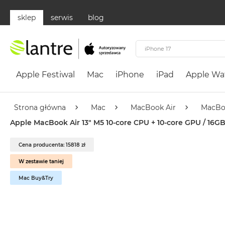
sklep
serwis
blog
Apple
Festiwal
Apple Festiwal
Mac
iPhone
iPad
Apple Wa
Mac
MacBook
Neo
Strona główna
Mac
MacBook Air
MacBo
Według
Apple MacBook Air 13" M5 10-core CPU + 10-core GPU / 16GB 
koloru
MacBook
Cena producenta: 15818 zł
Neo
W zestawie taniej
Cytrusowożółty
Mac Buy&Try
MacBook
Neo
Subtelny
Róż