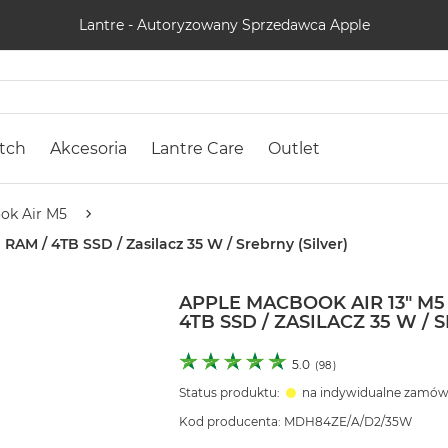
Lantre - Autoryzowany Sprzedawca Apple
tch
Akcesoria
Lantre Care
Outlet
ok Air M5
RAM / 4TB SSD / Zasilacz 35 W / Srebrny (Silver)
APPLE MACBOOK AIR 13" M5 
4TB SSD / ZASILACZ 35 W / 
5.0
(
98
)
Status produktu:
na indywidualne zamów
Kod producenta: MDH84ZE/A/D2/35W