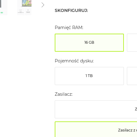
SKONFIGURUJ:
Pamięć RAM:
16 GB
Pojemność dysku:
1 TB
Zasilacz:
Z
Zasilacz 