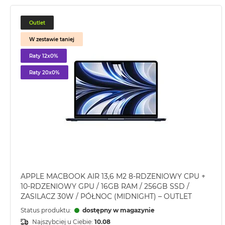
2TB
MacBook
Outlet
Air
W zestawie taniej
4TB
Raty 12x0%
MacBook
Pro
Raty 20x0%
MacBook
Pro
14
MacBook
Pro
16
Według
koloru
APPLE MACBOOK AIR 13,6 M2 8-RDZENIOWY CPU +
MacBook
10-RDZENIOWY GPU / 16GB RAM / 256GB SSD /
Pro
ZASILACZ 30W / PÓŁNOC (MIDNIGHT) – OUTLET
Gwiezdna
Status produktu:
dostępny w magazynie
Czerń
Najszybciej u Ciebie:
10.08