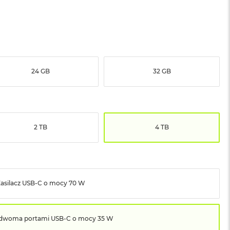
24 GB
32 GB
2 TB
4 TB
asilacz USB‑C o mocy 70 W
z dwoma portami USB‑C o mocy 35 W