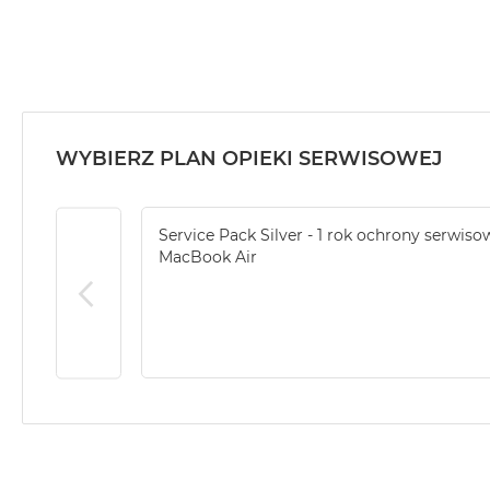
MacBook
Air
32GB
RAM
Według
pojemności
WYBIERZ PLAN OPIEKI SERWISOWEJ
dysku
MacBook
Air
Service Pack Silver - 1 rok ochrony serwiso
256GB
MacBook Air
MacBook
Air
512GB
MacBook
Air
1TB
MacBook
Air