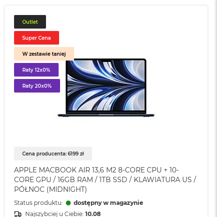
Outlet
Super Cena
W zestawie taniej
Raty 12x0%
Raty 20x0%
Cena producenta: 6199 zł
APPLE MACBOOK AIR 13,6 M2 8-CORE CPU + 10-
CORE GPU / 16GB RAM / 1TB SSD / KLAWIATURA US /
PÓŁNOC (MIDNIGHT)
Status produktu:
dostępny w magazynie
Najszybciej u Ciebie:
10.08