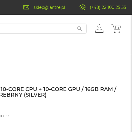
sklep@lantre.pl
(+48) 22 100 25 55
ZALOGUJ
MÓJ 
SIĘ
10-CORE CPU + 10-CORE GPU / 16GB RAM /
SREBRNY (SILVER)
ienie