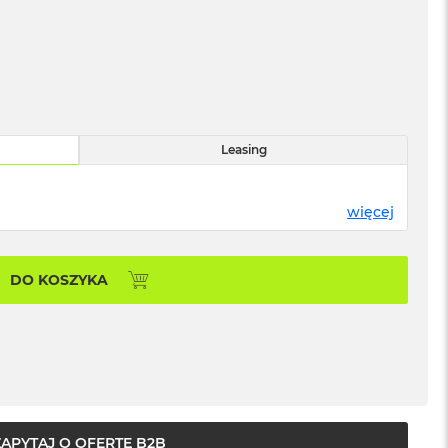
Leasing
więcej
DO KOSZYKA
ZAPYTAJ O OFERTĘ B2B