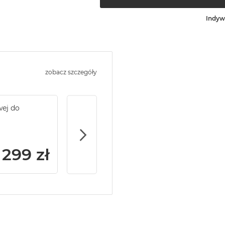
Indyw
zobacz szczegóły
wej do
Service Pack Gold - 2 lata ochrony serwi
MacBook Air
299 zł