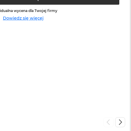
idualna wycena dla Twojej firmy
Dowiedz się więcej
sowej do
Service Pack Platinum - 3 lata ochrony
MacBook Air
399 zł