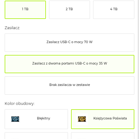
ó
1 TB
2 TB
4 TB
ż
M
a
Zasilacz:
c
B
Zasilacz USB‑C o mocy 70 W
o
o
k
N
Zasilacz z dwoma portami USB‑C o mocy 35 W
e
o
I
n
Brak zasilacza w zestawie
d
y
g
Kolor obudowy:
o
M
Błękitny
Księżycowa Poświata
a
c
B