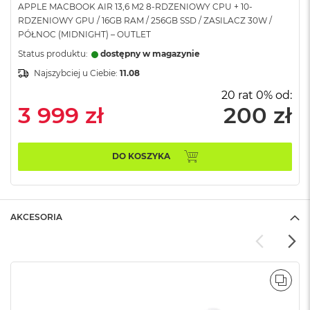
APPLE MACBOOK AIR 13,6 M2 8-RDZENIOWY CPU + 10-
A
RDZENIOWY GPU / 16GB RAM / 256GB SSD / ZASILACZ 30W /
i
PÓŁNOC (MIDNIGHT) – OUTLET
r
Status produktu:
dostępny w magazynie
M
Najszybciej u Ciebie:
11.08
a
c
20 rat 0% od:
B
3 999 zł
200 zł
o
o
k
A
DO KOSZYKA
i
r
M
5
AKCESORIA
M
a
c
B
o
POR
o
k