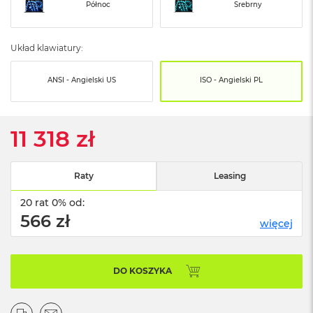
o
Północ
Srebrny
o
k
N
Układ klawiatury:
e
o
S
ANSI - Angielski US
ISO - Angielski PL
r
e
b
r
11 318 zł
n
y
Raty
Leasing
W
e
20 rat 0% od:
d
ł
566 zł
więcej
u
g
p
o
DO KOSZYKA
j
e
m