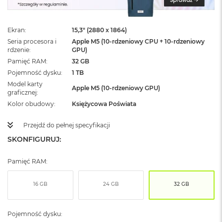
ż
ó
ł
Ekran
15,3" (2880 x 1864)
t
y
Seria procesora i
Apple M5 (10-rdzeniowy CPU + 10-rdzeniowy
rdzenie
GPU)
M
Pamięć RAM
32 GB
a
Pojemność dysku
1 TB
c
Model karty
B
Apple M5 (10-rdzeniowy GPU)
graficznej
o
o
Kolor obudowy
Księżycowa Poświata
k
N
Przejdź do pełnej specyfikacji
e
SKONFIGURUJ:
o
S
u
Pamięć RAM:
b
t
e
16 GB
24 GB
32 GB
l
n
y
Pojemność dysku:
R