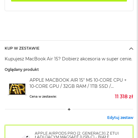
k
A
i
r
M
2
M
a
KUP W ZESTAWIE
c
Kupujesz MacBook Air 15? Dobierz akcesoria w super cenie.
B
o
Oglądany produkt
o
k
APPLE MACBOOK AIR 15" M5 10‑CORE CPU +
A
10‑CORE GPU / 32GB RAM / 1TB SSD /
i
r
ZASILACZ 35W / KSIĘŻYCOWA POŚWIATA
11 318 zł
Cena w zestawie:
1
(STARLIGHT)
3
M
Edytuj zestaw
a
c
B
APPLE AIRPODS PRO (2. GENERACJI) Z ETUI
o
ŁADUJĄCYM MAGSAFE (USB-C) - BIAŁE