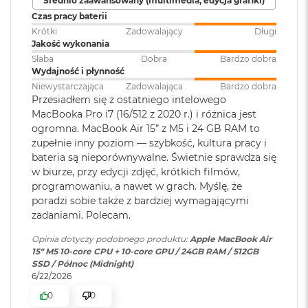
Średnio zaawansowany (multimedia, edycja grafiki)
klawiatura
:
Akceleratory Neural Accelerator
M
Czas pracy baterii
a
Krótki
Zadowalający
Długi
Sprzętowa akceleracja ray tracingu
c
Jakość wykonania
B
Touch ID
:
TAK
153 GB/s przepustowości pamięci
o
Słaba
Dobra
Bardzo dobra
o
Wydajność i płynność
k
Silnik multimedialny
Niewystarczająca
Zadowalająca
Bardzo dobra
Obsługa
Obsługa maks. dwóch
A
Przesiadłem się z ostatniego intelowego
wyświetlaczy
:
wyświetlaczy zewnętrznych do
i
Sprzętowa akceleracja obsługi H.264, HEVC, ProRes i ProRes RAW
MacBooka Pro i7 (16/512 z 2020 r.) i różnica jest
6K przy 60 Hz lub jednego
r
ogromna. MacBook Air 15” z M5 i 24 GB RAM to
wyświetlacza do 8K przy 60 Hz.
5
Silnik dekodowania wideo
zupełnie inny poziom — szybkość, kultura pracy i
1
bateria są nieporównywalne. Świetnie sprawdza się
2
Silnik kodowania wideo
G
w biurze, przy edycji zdjęć, krótkich filmów,
Odtwarzanie wideo
:
Obsługiwane formaty: m.in.
B
programowaniu, a nawet w grach. Myślę, że
Silnik kodujący i dekodujący format ProRes
HEVC,
H.264
, AV1 i ProRes; HDR z
poradzi sobie także z bardziej wymagającymi
Dolby Vision, HDR10 i HLG
M
Dekoder AV1
zadaniami. Polecam.
a
c
Opinia dotyczy podobnego produktu:
Apple MacBook Air
B
Odtwarzanie
Obsługiwane formaty: m.in.
15" M5 10‑core CPU + 10‑core GPU / 24GB RAM / 512GB
o
dźwięku
:
AAC, MP3,
Apple Lossless
,
FLAC
,
SSD / Północ (Midnight)
o
Dolby Digital
, Dolby Digital
6/22/2026
k
Ładowanie i rozbudowa
Plus i Dolby Atmos
A
0
0