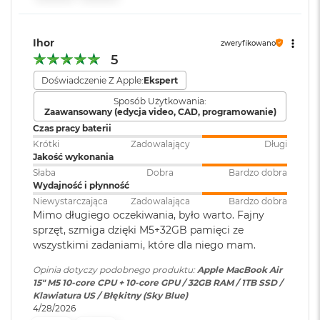
i
Port MagSafe 3
r
Gniazdo słuchawkowe 3,5 mm
1
Zainstalowany
macOS
T
Ihor
Dwa porty Thunderbolt 4 (USB-C) obsługujące:
system operacyjny
:
zweryfikowano
B
5
Ładowanie
M
Doświadczenie Z Apple:
Ekspert
Wersja systemu
macOS Sequoia lub nowszy
a
DisplayPort
Sposób Użytkowania:
operacyjnego
:
c
Zaawansowany (edycja video, CAD, programowanie)
B
Thunderbolt 4 (do 40 Gb/s)
Czas pracy baterii
o
o
Krótki
Zadowalający
Długi
USB 4 (do 40 Gb/s)
Dołączone
Wbudowane aplikacje systemu
k
Jakość wykonania
oprogramowanie
:
macOS
A
Słaba
Dobra
Bardzo dobra
i
Wydajność i płynność
r
Niewystarczająca
Zadowalająca
Bardzo dobra
2
Dodatkowe
Klawiatura z Touch ID, Gładzik
Mimo długiego oczekiwania, było warto. Fajny
T
informacje
:
Force Touch wyczuwający siłę
sprzęt, szmiga dzięki M5+32GB pamięci ze
Obsługa wyświetlaczy
B
nacisku, Czujnik światła
wszystkimi zadaniami, które dla niego mam.
otoczenia
M
Opinia dotyczy podobnego produktu:
Apple MacBook Air
Obsługa maksymalnie dwóch wyświetlaczy zewnętrznych:
a
15" M5 10‑core CPU + 10‑core GPU / 32GB RAM / 1TB SSD /
c
Dwa wyświetlacze o natywnej rozdzielczości do 6K przy 60
Klawiatura US / Błękitny (Sky Blue)
B
Układ klawiatury
:
ISO - Angielski PL
Hz lub 4K przy 144 Hz
4/28/2026
o