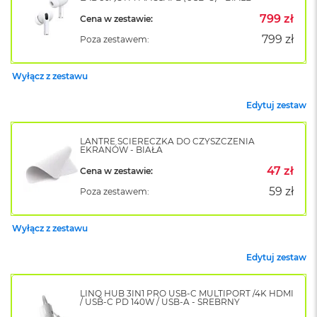
o
799 zł
Cena w zestawie:
k
A
799 zł
Poza zestawem:
i
r
1
Wyłącz z zestawu
5
Edytuj zestaw
W
e
d
LANTRE ŚCIERECZKA DO CZYSZCZENIA
EKRANÓW - BIAŁA
ł
u
47 zł
Cena w zestawie:
g
k
59 zł
Poza zestawem:
o
l
o
Wyłącz z zestawu
r
u
Edytuj zestaw
M
a
LINQ HUB 3IN1 PRO USB-C MULTIPORT /4K HDMI
/ USB-C PD 140W / USB-A - SREBRNY
c