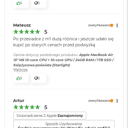
ś
0
0
cal
c
i
Pojemność baterii
:
66,5 Wh
Jasność 500 nitów
d
y
Mateusz
zweryfikowano
Kolory
s
5
k
Szybkie ładowanie
:
Możliwość szybkiego ładowania
Możliwość wyświetlania miliarda kolorów
u
zasilaczem USB-C o mocy 70W
Po przesiadce z m1 dużą różnica i jeszcze udało się
kupić po starych cenach przed podwyżką
Szeroka gama kolorów (P3)
M
a
Opinia dotyczy podobnego produktu:
Apple MacBook Air
Ładowanie i
Dwa porty Thunderbolt 4
Technologia True Tone
c
15" M5 10‑core CPU + 10‑core GPU / 24GB RAM / 1TB SSD /
rozbudowa
:
(USB‑C) obsługujące:
B
Księżycowa poświata (Starlight)
Ładowanie,
DisplayPort
,
o
7/9/2026
Thunderbolt 4 (do 40 Gb/s),
o
0
0
k
USB 4 (do 40 Gb/s)
A
Chip
i
r
Klawiatura
NIE
2
Artur
zweryfikowano
Apple M5
numeryczna
:
5
5
6
Apple M5 (10-rdzeniowy procesor CPU + 10-rdzeniowy procesor
G
Doświadczenie Z Apple:
Zaznajomiony
GPU + 16-rdzeniowy system Neural Engine)
B
Podświetlana
TAK
Sposób Użytkowania: