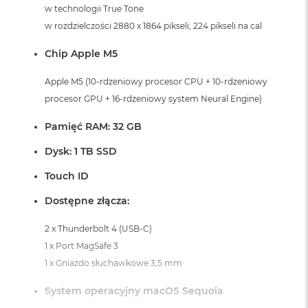
i
w technologii True Tone
r
w rozdzielczości 2880 x 1864 pikseli, 224 pikseli na cal
K
s
Chip Apple M5
i
ę
ż
Apple M5 (10-rdzeniowy procesor CPU + 10-rdzeniowy
y
procesor GPU + 16-rdzeniowy system Neural Engine)
c
o
Pamięć RAM: 32 GB
w
a
Dysk: 1 TB SSD
P
o
Touch ID
ś
w
Dostępne złącza:
i
a
2 x Thunderbolt 4 (USB-C)
t
a
1 x Port MagSafe 3
1 x Gniazdo słuchawkowe 3,5 mm
M
a
System operacyjny macOS Sequoia
c
B