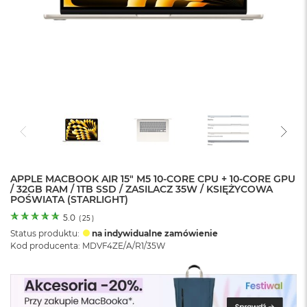
o
l
o
r
u
M
a
c
B
o
o
k
N
e
APPLE MACBOOK AIR 15" M5 10‑CORE CPU + 10‑CORE GPU
/ 32GB RAM / 1TB SSD / ZASILACZ 35W / KSIĘŻYCOWA
o
POŚWIATA (STARLIGHT)
C
y
5.0
(
25
)
t
Status produktu:
na indywidualne zamówienie
r
Kod producenta: MDVF4ZE/A/R1/35W
u
s
o
w
o