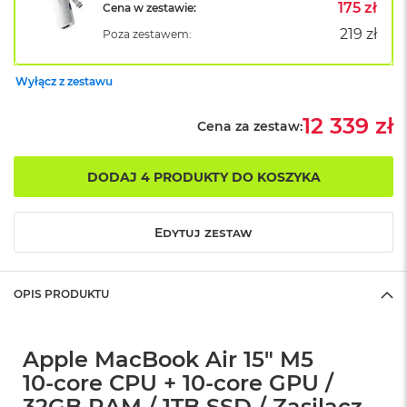
B
175 zł
Cena w zestawie:
o
219 zł
Poza zestawem:
o
k
A
Wyłącz z zestawu
i
r
B
12 339 zł
Cena za zestaw:
ł
ę
k
DODAJ 4 PRODUKTY DO KOSZYKA
i
t
n
Edytuj zestaw
y
M
a
OPIS PRODUKTU
c
B
o
o
Apple MacBook Air 15" M5
k
10‑core CPU + 10‑core GPU /
A
i
32GB RAM / 1TB SSD / Zasilacz