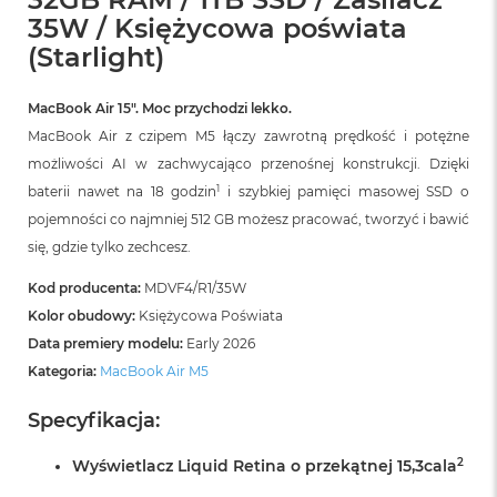
r
35W / Księżycowa poświata
G
w
(Starlight)
i
e
z
MacBook Air 15″. Moc przychodzi lekko.
d
MacBook Air z czipem M5 łączy zawrotną prędkość i potężne
n
możliwości AI w zachwycająco przenośnej konstrukcji. Dzięki
a
s
1
baterii nawet na 18 godzin
i szybkiej pamięci masowej SSD o
z
pojemności co najmniej 512 GB możesz pracować, tworzyć i bawić
a
r
się, gdzie tylko zechcesz.
o
ś
Kod producenta:
MDVF4/R1/35W
ć
Kolor obudowy:
Księżycowa Poświata
Data premiery modelu:
Early 2026
M
a
Kategoria:
MacBook Air M5
c
B
Specyfikacja:
o
o
2
Wyświetlacz Liquid Retina o przekątnej 15,3cala
k
A