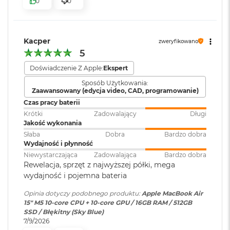
0
0
k
bezpieczeństwo i sprawne działanie.
Atmos, Układ trzech
A
mikrofonów
i
KTO KOCHA IPHONE’A, POKOCHA I MACA
– Mac świetnie
r
dogaduje się z każdym urządzeniem Apple. Razem potrafią
3
Kacper
zweryfikowano
zdziałać cuda. Możesz skopiować coś na iPhonie i wkleić to
2
Moduł Bluetooth
:
Bluetooth 6
5
G
na Macu. Albo odebrać na Macu połączenie FaceTime i
B
Doświadczenie Z Apple:
Ekspert
4
wysłać z niego tekst przez apkę Wiadomości
R
Czytnik kart
NIE
Sposób Użytkowania:
A
Zaawansowany (edycja video, CAD, programowanie)
pamięci
:
M
Czas pracy baterii
W
Krótki
Zadowalający
Długi
e
Jakość wykonania
Karta sieciowa
Wi-Fi 7 (802.11be)
d
Słaba
Dobra
Bardzo dobra
bezprzewodowa
ł
Wydajność i płynność
WLAN
:
u
Wyświetlacz
Niewystarczająca
Zadowalająca
Bardzo dobra
g
Rewelacja, sprzęt z najwyższej półki, mega
p
Wyświetlacz Liquid Retina
wydajność i pojemna bateria
o
Kamera
Kamera 12MP Center Stage z
j
internetowa
:
obsługą funkcji Widok blatu
Opinia dotyczy podobnego produktu:
Apple MacBook Air
Wyświetlacz o przekątnej 15,3 cala z podświetleniem LED, w
e
15" M5 10‑core CPU + 10‑core GPU / 16GB RAM / 512GB
m
1
technologii IPS
SSD / Błękitny (Sky Blue)
n
7/9/2026
Bateria
:
Litowo-polimerowa
o
Rozdzielczość natywna 2880 na 1864 piksele przy 224 pikselach na