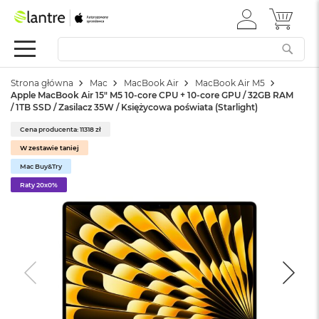
ZALOGUJ
MÓJ 
Apple
SIĘ
Festiwal
Mac
Strona główna
Mac
MacBook Air
MacBook Air M5
M
Apple MacBook Air 15" M5 10‑core CPU + 10‑core GPU / 32GB RAM
a
/ 1TB SSD / Zasilacz 35W / Księżycowa poświata (Starlight)
c
B
Cena producenta: 11318 zł
o
W zestawie taniej
o
k
Mac Buy&Try
N
Raty 20x0%
e
o
W
e
d
ł
u
g
k