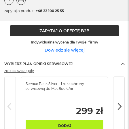
n
o
zapytaj o produkt
+48 22 100 25 55
ś
c
i
d
ZAPYTAJ O OFERTĘ B2B
y
s
Indywidualna wycena dla Twojej firmy
k
u
Dowiedz się więcej
M
WYBIERZ PLAN OPIEKI SERWISOWEJ
a
c
zobacz szczegóły
B
o
Service Pack Silver - 1 rok ochrony
Servi
o
serwisowej do MacBook Air
serw
k
N
e
o
299 zł
2
5
6
DODAJ
G