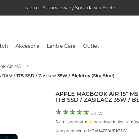
Lantre - Autoryzowany Sprzedawca Apple
tch
Akcesoria
Lantre Care
Outlet
ok Air M5
 RAM / 1TB SSD / Zasilacz 35W / Błękitny (Sky Blue)
APPLE MACBOOK AIR 15" M5 
1TB SSD / ZASILACZ 35W / B
5.0
(
25
)
Status produktu:
na indywidualne zamów
Kod producenta: MDVU4ZE/A/R1/35W