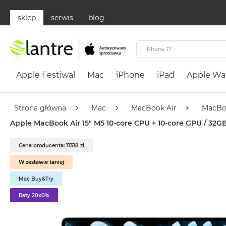
sklep
serwis
blog
Apple
Festiwal
Apple Festiwal
Mac
iPhone
iPad
Apple Wa
Mac
MacBook
Neo
Strona główna
Mac
MacBook Air
MacBo
Według
Apple MacBook Air 15" M5 10‑core CPU + 10‑core GPU / 32GB
koloru
MacBook
Cena producenta: 11318 zł
Neo
W zestawie taniej
Cytrusowożółty
Mac Buy&Try
MacBook
Neo
Raty 20x0%
Subtelny
Róż