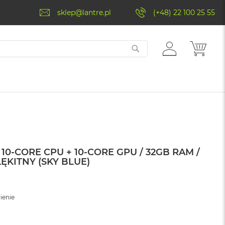
sklep@lantre.pl
(+48) 22 100 25 55
ZALOGUJ
MÓJ 
SIĘ
10‑CORE CPU + 10‑CORE GPU / 32GB RAM /
ŁĘKITNY (SKY BLUE)
ienie