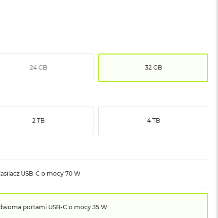
24 GB
32 GB
2 TB
4 TB
asilacz USB‑C o mocy 70 W
z dwoma portami USB‑C o mocy 35 W