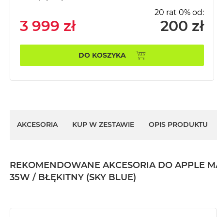
MacBook
20 rat 0% od:
Pro
3 999 zł
200 zł
Gwiezdna
szarość
DO KOSZYKA
MacBook
Pro
Srebrny
Według
pamięci
RAM
AKCESORIA
KUP W ZESTAWIE
OPIS PRODUKTU
MacBook
Pro
8GB
RAM
REKOMENDOWANE AKCESORIA DO APPLE MACBOO
MacBook
35W / BŁĘKITNY (SKY BLUE)
Pro
16GB
RAM