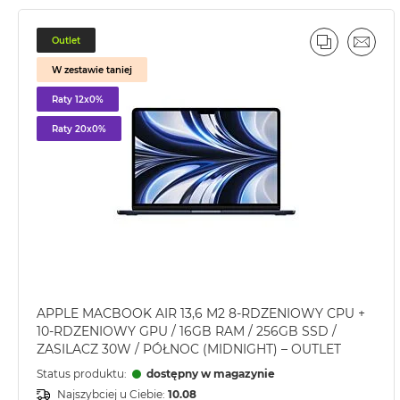
2TB
MacBook
Outlet
PORÓWNA
EMAI
Air
W zestawie taniej
4TB
Raty 12x0%
MacBook
Pro
Raty 20x0%
MacBook
Pro
14
MacBook
Pro
16
Według
koloru
APPLE MACBOOK AIR 13,6 M2 8-RDZENIOWY CPU +
MacBook
10-RDZENIOWY GPU / 16GB RAM / 256GB SSD /
Pro
ZASILACZ 30W / PÓŁNOC (MIDNIGHT) – OUTLET
Gwiezdna
Status produktu:
dostępny w magazynie
Czerń
Najszybciej u Ciebie:
10.08