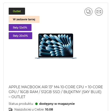
Outlet
J
L
PORÓWNA
EMAIL
W zestawie taniej
Raty 12x0%
Raty 20x0%
APPLE MACBOOK AIR 13" M4 10-CORE CPU + 10-CORE
GPU / 16GB RAM / 512GB SSD / BŁĘKITNY (SKY BLUE)
– OUTLET
Status produktu:
dostępny w magazynie
Najszybciej u Ciebie:
10.08