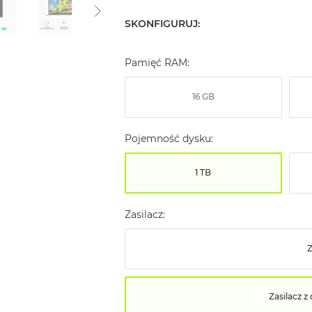
SKONFIGURUJ:
Pamięć RAM:
16 GB
Pojemność dysku:
1 TB
Zasilacz:
Z
Zasilacz 