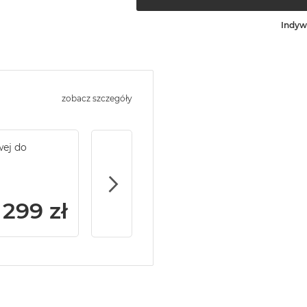
Indyw
zobacz szczegóły
wej do
Service Pack Gold - 2 lata ochrony serwi
MacBook Air
299 zł