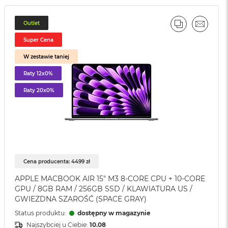
Outlet
J
PORÓWNAJ
EMAIL
Super Cena
W zestawie taniej
Raty 12x0%
Raty 20x0%
Cena producenta: 4499 zł
APPLE MACBOOK AIR 15" M3 8-CORE CPU + 10-CORE
GPU / 8GB RAM / 256GB SSD / KLAWIATURA US /
GWIEZDNA SZAROŚĆ (SPACE GRAY)
Status produktu:
dostępny w magazynie
Najszybciej u Ciebie:
10.08