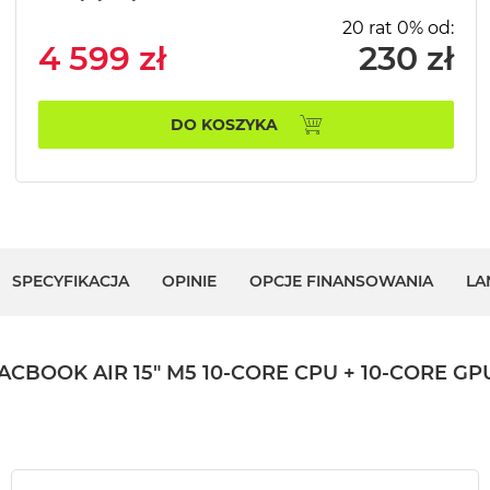
20 rat 0% od:
4 599 zł
230 zł
DO KOSZYKA
SPECYFIKACJA
OPINIE
OPCJE FINANSOWANIA
LA
K AIR 15" M5 10‑CORE CPU + 10‑CORE GPU /