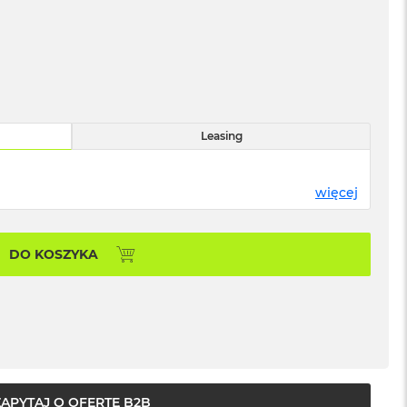
Leasing
więcej
DO KOSZYKA
ZAPYTAJ O OFERTĘ B2B