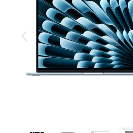
MacBook
Neo
Indygo
MacBook
Neo
Srebrny
Według
pojemności
dysku
MacBook
Neo
256GB
MacBook
Neo
512GB
MacBook
Air
MacBook