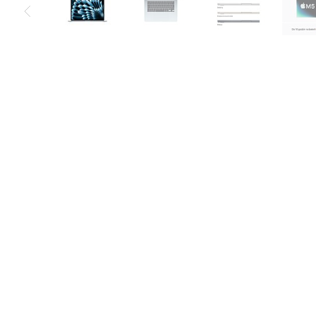
Air
M5
MacBook
Air
M4
MacBook
Air
M3
MacBook
Air
M2
MacBook
Air
13
MacBook
Air
15