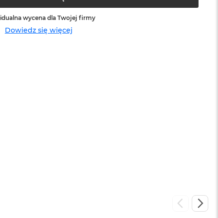
idualna wycena dla Twojej firmy
Dowiedz się więcej
sowej do
Service Pack Platinum - 3 lata ochrony
MacBook Air
399 zł