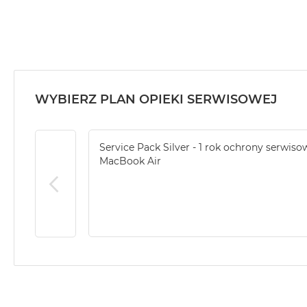
MacBook
Air
32GB
RAM
Według
pojemności
WYBIERZ PLAN OPIEKI SERWISOWEJ
dysku
MacBook
Air
Service Pack Silver - 1 rok ochrony serwiso
256GB
MacBook Air
MacBook
Air
512GB
MacBook
Air
1TB
MacBook
Air