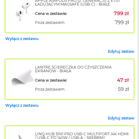
APPLE AIRPODS PRO (2. GENERACJI) Z ETUI
ŁADUJĄCYM MAGSAFE (USB-C) - BIAŁE
o
k
799 zł
Cena w zestawie:
A
i
799 zł
Poza zestawem:
r
1
5
Wyłącz z zestawu
W
Edytuj zestaw
e
d
ł
LANTRE ŚCIERECZKA DO CZYSZCZENIA
EKRANÓW - BIAŁA
u
g
47 zł
Cena w zestawie:
k
59 zł
o
Poza zestawem:
l
o
Wyłącz z zestawu
r
u
Edytuj zestaw
M
a
LINQ HUB 3IN1 PRO USB-C MULTIPORT /4K HDMI
c
/ USB-C PD 140W / USB-A - SREBRNY