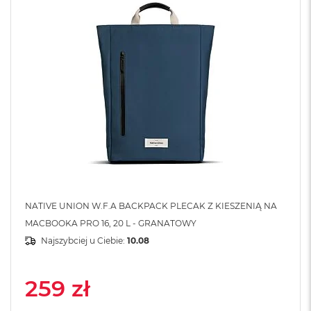
A
i
r
M
4
M
a
c
B
o
o
k
A
i
r
M
NATIVE UNION W.F.A BACKPACK PLECAK Z KIESZENIĄ NA
3
MACBOOKA PRO 16, 20 L - GRANATOWY
Najszybciej u Ciebie:
10.08
M
a
c
B
259 zł
o
o