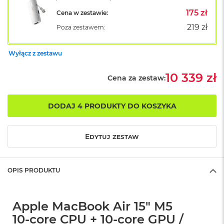
B
o
175 zł
Cena w zestawie:
o
219 zł
Poza zestawem:
k
A
i
Wyłącz z zestawu
r
B
ł
10 339 zł
Cena za zestaw:
ę
k
i
DODAJ 4 PRODUKTY DO KOSZYKA
t
n
y
Edytuj zestaw
M
a
c
OPIS PRODUKTU
B
o
o
k
Apple MacBook Air 15" M5
A
10‑core CPU + 10‑core GPU /
i