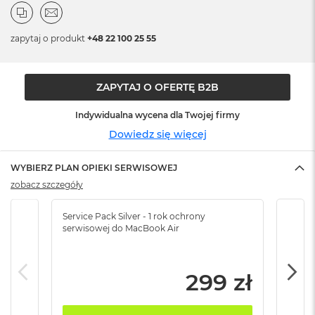
n
o
ś
zapytaj o produkt
+48 22 100 25 55
c
i
d
y
ZAPYTAJ O OFERTĘ B2B
s
k
Indywidualna wycena dla Twojej firmy
u
Dowiedz się więcej
M
a
WYBIERZ PLAN OPIEKI SERWISOWEJ
c
B
zobacz szczegóły
o
o
Service Pack Silver - 1 rok ochrony
Servi
k
serwisowej do MacBook Air
serw
N
e
o
2
299 zł
5
6
G