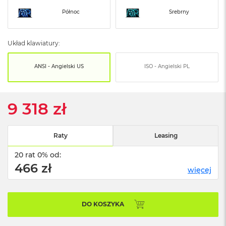
o
o
Północ
Srebrny
k
N
e
Układ klawiatury:
o
S
r
ANSI - Angielski US
ISO - Angielski PL
e
b
r
n
9 318 zł
y
W
Raty
Leasing
e
d
20 rat 0% od:
ł
466 zł
u
więcej
g
p
o
j
DO KOSZYKA
e
m