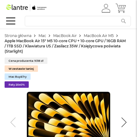
ZALOGUJ
MÓJ 
Apple
SIĘ
Festiwal
Mac
Strona główna
Mac
MacBook Air
MacBook Air M5
M
Apple MacBook Air 15" M5 10‑core CPU + 10‑core GPU / 16GB RAM
a
/ 1TB SSD / Klawiatura US / Zasilacz 35W / Księżycowa poświata
c
(Starlight)
B
o
Cena producenta: 9318 zł
o
W zestawie taniej
k
Mac Buy&Try
N
e
Raty 20x0%
o
W
e
d
ł
u
g
k