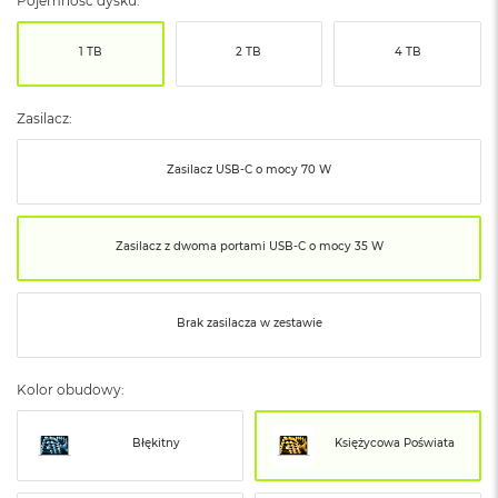
Pojemność dysku:
ó
ż
1 TB
2 TB
4 TB
M
a
c
Zasilacz:
B
o
Zasilacz USB‑C o mocy 70 W
o
k
N
e
Zasilacz z dwoma portami USB‑C o mocy 35 W
o
I
n
d
Brak zasilacza w zestawie
y
g
o
Kolor obudowy:
M
a
Błękitny
Księżycowa Poświata
c
B