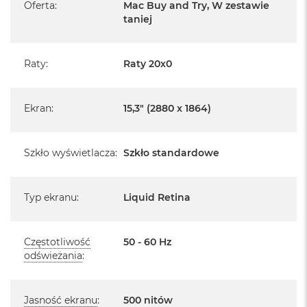
r
Oferta
:
Mac Buy and Try, W zestawie
e
taniej
Posiada fabryczne opakowanie
b
r
Posiada system operacyjny macOS w języku
n
polskim oraz polskie menu
y
Raty
:
Raty 20x0
Język polski wybieramy przy pierwszym uruchomieniu
M
urządzenia.
a
Ekran
:
15,3" (2880 x 1864)
c
B
Zawartość zestawu:
o
o
Szkło wyświetlacza
:
Szkło standardowe
15 -calowy MacBook Air
k
A
Przewód USB-C na MagSafe 3 do ładowania (2m)
i
Typ ekranu
:
Liquid Retina
r
Zasilacz z dwoma portami USB‑C o mocy 35 W
Z
ł
o
Częstotliwość
50 - 60 Hz
t
odświeżania
:
y
W
Układ klawiatury:
e
Jasność ekranu
:
500 nitów