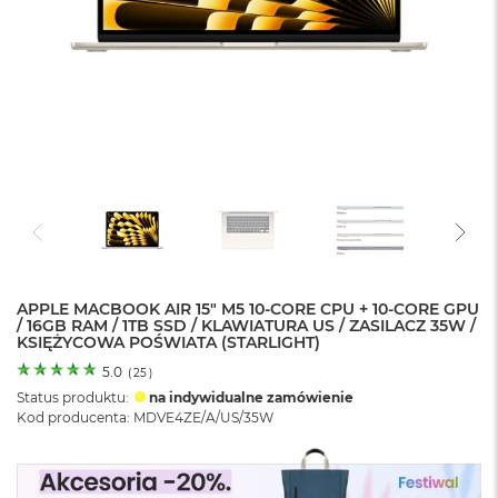
o
l
o
r
u
M
a
c
B
o
o
k
N
e
APPLE MACBOOK AIR 15" M5 10‑CORE CPU + 10‑CORE GPU
o
/ 16GB RAM / 1TB SSD / KLAWIATURA US / ZASILACZ 35W /
C
KSIĘŻYCOWA POŚWIATA (STARLIGHT)
y
t
5.0
(
25
)
r
Status produktu:
na indywidualne zamówienie
u
Kod producenta: MDVE4ZE/A/US/35W
s
o
w
o