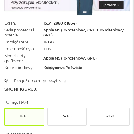
ż
ó
ł
t
Ekran
15,3" (2880 x 1864)
y
Seria procesora i
Apple M5 (10-rdzeniowy CPU + 10-rdzeniowy
rdzenie
GPU)
M
a
Pamięć RAM
16 GB
c
Pojemność dysku
1 TB
B
Model karty
o
Apple M5 (10-rdzeniowy GPU)
graficznej
o
Kolor obudowy
Księżycowa Poświata
k
N
e
Przejdź do pełnej specyfikacji
o
SKONFIGURUJ:
S
u
b
Pamięć RAM:
t
e
l
16 GB
24 GB
32 GB
n
y
R