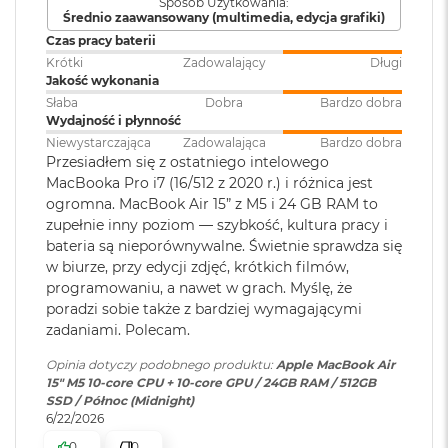
Podświetlana
TAK
Sposób Użytkowania:
M
Średnio zaawansowany (multimedia, edycja grafiki)
klawiatura
:
Akceleratory Neural Accelerator
a
Czas pracy baterii
c
Krótki
Zadowalający
Długi
Sprzętowa akceleracja ray tracingu
B
Jakość wykonania
Touch ID
:
TAK
o
153 GB/s przepustowości pamięci
o
Słaba
Dobra
Bardzo dobra
k
Wydajność i płynność
A
Silnik multimedialny
Niewystarczająca
Zadowalająca
Bardzo dobra
Obsługa
Obsługa maks. dwóch
i
Przesiadłem się z ostatniego intelowego
wyświetlaczy
:
wyświetlaczy zewnętrznych do
r
Sprzętowa akceleracja obsługi H.264, HEVC, ProRes i ProRes RAW
MacBooka Pro i7 (16/512 z 2020 r.) i różnica jest
6K przy 60 Hz lub jednego
5
ogromna. MacBook Air 15” z M5 i 24 GB RAM to
wyświetlacza do 8K przy 60 Hz.
1
Silnik dekodowania wideo
zupełnie inny poziom — szybkość, kultura pracy i
2
bateria są nieporównywalne. Świetnie sprawdza się
G
Silnik kodowania wideo
B
w biurze, przy edycji zdjęć, krótkich filmów,
Odtwarzanie wideo
:
Obsługiwane formaty: m.in.
programowaniu, a nawet w grach. Myślę, że
Silnik kodujący i dekodujący format ProRes
HEVC,
H.264
, AV1 i ProRes; HDR z
M
poradzi sobie także z bardziej wymagającymi
Dolby Vision, HDR10 i HLG
a
Dekoder AV1
zadaniami. Polecam.
c
B
Opinia dotyczy podobnego produktu:
Apple MacBook Air
o
Odtwarzanie
Obsługiwane formaty: m.in.
15" M5 10‑core CPU + 10‑core GPU / 24GB RAM / 512GB
o
dźwięku
:
AAC, MP3,
Apple Lossless
,
FLAC
,
SSD / Północ (Midnight)
k
Dolby Digital
, Dolby Digital
6/22/2026
A
Ładowanie i rozbudowa
Plus i Dolby Atmos
0
0