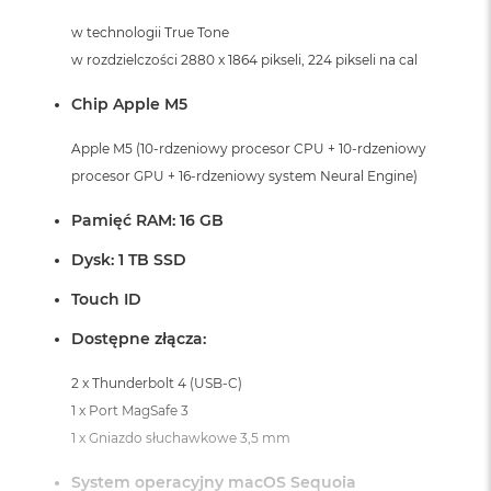
i
r
w technologii True Tone
K
w rozdzielczości 2880 x 1864 pikseli, 224 pikseli na cal
s
i
Chip Apple M5
ę
ż
Apple M5 (10-rdzeniowy procesor CPU + 10-rdzeniowy
y
c
procesor GPU + 16-rdzeniowy system Neural Engine)
o
w
Pamięć RAM: 16 GB
a
P
Dysk: 1 TB SSD
o
ś
Touch ID
w
i
Dostępne złącza:
a
t
2 x Thunderbolt 4 (USB-C)
a
1 x Port MagSafe 3
M
1 x Gniazdo słuchawkowe 3,5 mm
a
c
System operacyjny macOS Sequoia
B