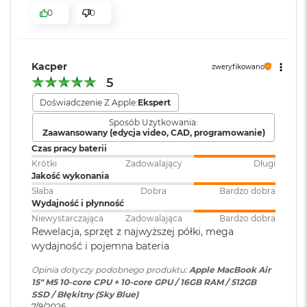
k
Dźwięk przestrzenny, Dolby
0
0
A
bezpieczeństwo i sprawne działanie.
Atmos, Układ trzech
i
mikrofonów
r
KTO KOCHA IPHONE’A, POKOCHA I MACA
– Mac świetnie
3
dogaduje się z każdym urządzeniem Apple. Razem potrafią
2
Kacper
zweryfikowano
zdziałać cuda. Możesz skopiować coś na iPhonie i wkleić to
Moduł Bluetooth
:
Bluetooth 6
G
5
B
na Macu. Albo odebrać na Macu połączenie FaceTime i
R
Doświadczenie Z Apple:
Ekspert
4
wysłać z niego tekst przez apkę Wiadomości
A
Czytnik kart
NIE
Sposób Użytkowania:
M
Zaawansowany (edycja video, CAD, programowanie)
pamięci
:
Czas pracy baterii
W
Krótki
Zadowalający
Długi
e
Jakość wykonania
d
Karta sieciowa
Wi-Fi 7 (802.11be)
ł
Słaba
Dobra
Bardzo dobra
bezprzewodowa
u
Wydajność i płynność
WLAN
:
g
Wyświetlacz
Niewystarczająca
Zadowalająca
Bardzo dobra
p
Rewelacja, sprzęt z najwyższej półki, mega
o
Wyświetlacz Liquid Retina
wydajność i pojemna bateria
j
Kamera
Kamera 12MP Center Stage z
e
internetowa
:
obsługą funkcji Widok blatu
Opinia dotyczy podobnego produktu:
Apple MacBook Air
Wyświetlacz o przekątnej 15,3 cala z podświetleniem LED, w
m
15" M5 10‑core CPU + 10‑core GPU / 16GB RAM / 512GB
n
1
technologii IPS
SSD / Błękitny (Sky Blue)
o
7/9/2026