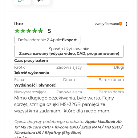
i
r
Port MagSafe 3
1
Gniazdo słuchawkowe 3,5 mm
T
Zainstalowany
macOS
B
Ihor
Dwa porty Thunderbolt 4 (USB-C) obsługujące:
system operacyjny
:
zweryfikowano
5
M
Ładowanie
a
Doświadczenie Z Apple:
Ekspert
Wersja systemu
macOS Sequoia lub nowszy
c
DisplayPort
Sposób Użytkowania:
operacyjnego
:
B
Zaawansowany (edycja video, CAD, programowanie)
o
Thunderbolt 4 (do 40 Gb/s)
Czas pracy baterii
o
k
Krótki
Zadowalający
Długi
USB 4 (do 40 Gb/s)
Dołączone
Wbudowane aplikacje systemu
A
Jakość wykonania
oprogramowanie
:
macOS
i
Słaba
Dobra
Bardzo dobra
r
Wydajność i płynność
2
Niewystarczająca
Zadowalająca
Bardzo dobra
T
Dodatkowe
Klawiatura z Touch ID, Gładzik
Mimo długiego oczekiwania, było warto. Fajny
B
informacje
:
Force Touch wyczuwający siłę
sprzęt, szmiga dzięki M5+32GB pamięci ze
Obsługa wyświetlaczy
nacisku, Czujnik światła
wszystkimi zadaniami, które dla niego mam.
M
otoczenia
a
Opinia dotyczy podobnego produktu:
Apple MacBook Air
Obsługa maksymalnie dwóch wyświetlaczy zewnętrznych:
c
15" M5 10‑core CPU + 10‑core GPU / 32GB RAM / 1TB SSD /
B
Dwa wyświetlacze o natywnej rozdzielczości do 6K przy 60
Klawiatura US / Błękitny (Sky Blue)
o
Układ klawiatury
:
ANSI - Angielski US
Hz lub 4K przy 144 Hz