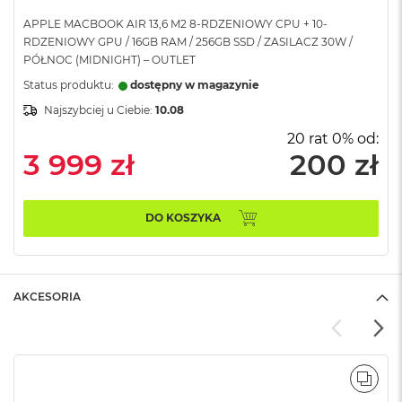
A
APPLE MACBOOK AIR 13,6 M2 8-RDZENIOWY CPU + 10-
i
RDZENIOWY GPU / 16GB RAM / 256GB SSD / ZASILACZ 30W /
r
PÓŁNOC (MIDNIGHT) – OUTLET
M
Status produktu:
dostępny w magazynie
a
Najszybciej u Ciebie:
10.08
c
B
20 rat 0% od:
o
3 999 zł
200 zł
o
k
A
i
DO KOSZYKA
r
M
5
M
AKCESORIA
a
c
B
o
o
POR
k