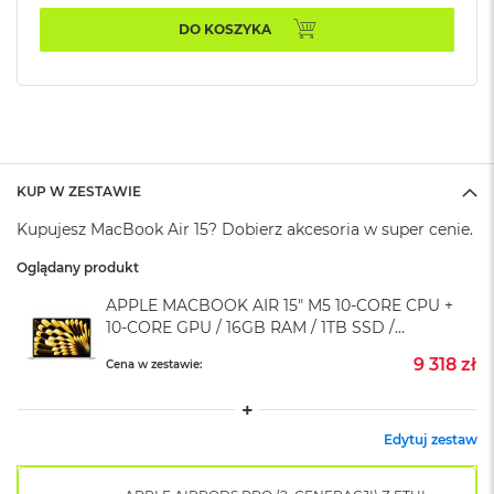
k
DO KOSZYKA
A
i
r
M
2
M
a
c
KUP W ZESTAWIE
B
Kupujesz MacBook Air 15? Dobierz akcesoria w super cenie.
o
o
Oglądany produkt
k
A
APPLE MACBOOK AIR 15" M5 10‑CORE CPU +
i
10‑CORE GPU / 16GB RAM / 1TB SSD /
r
KLAWIATURA US / ZASILACZ 35W /
1
9 318 zł
Cena w zestawie:
3
KSIĘŻYCOWA POŚWIATA (STARLIGHT)
M
a
Edytuj zestaw
c
B
o