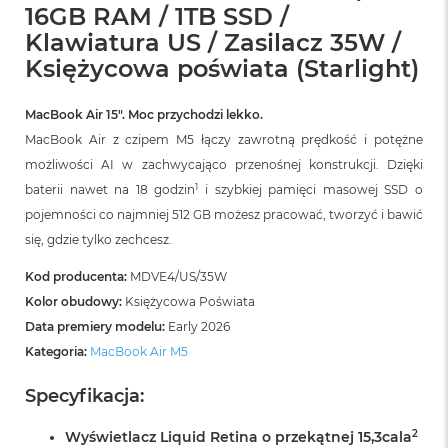
r
16GB RAM / 1TB SSD /
G
Klawiatura US / Zasilacz 35W /
w
i
Księżycowa poświata (Starlight)
e
z
d
MacBook Air 15″. Moc przychodzi lekko.
n
MacBook Air z czipem M5 łączy zawrotną prędkość i potężne
a
możliwości AI w zachwycająco przenośnej konstrukcji. Dzięki
s
z
1
baterii nawet na 18 godzin
i szybkiej pamięci masowej SSD o
a
pojemności co najmniej 512 GB możesz pracować, tworzyć i bawić
r
się, gdzie tylko zechcesz.
o
ś
ć
Kod producenta:
MDVE4/US/35W
Kolor obudowy:
Księżycowa Poświata
M
Data premiery modelu:
Early 2026
a
c
Kategoria:
MacBook Air M5
B
o
Specyfikacja:
o
k
2
Wyświetlacz Liquid Retina o przekątnej 15,3cala
A