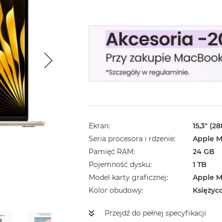
Ekran
15,3" (2
Seria procesora i rdzenie
Apple M
Pamięć RAM
24 GB
Pojemność dysku
1 TB
Model karty graficznej
Apple M
Kolor obudowy
Księżyc
Przejdź do pełnej specyfikacji