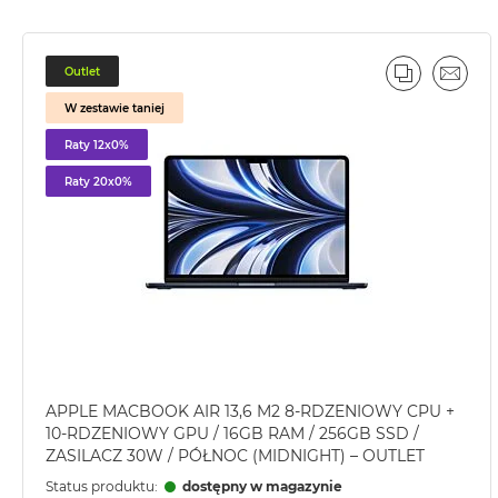
2TB
MacBook
Air
Outlet
PORÓWNA
EMAI
4TB
W zestawie taniej
MacBook
Raty 12x0%
Pro
Raty 20x0%
MacBook
Pro
14
MacBook
Pro
16
Według
koloru
MacBook
APPLE MACBOOK AIR 13,6 M2 8-RDZENIOWY CPU +
10-RDZENIOWY GPU / 16GB RAM / 256GB SSD /
Pro
ZASILACZ 30W / PÓŁNOC (MIDNIGHT) – OUTLET
Gwiezdna
Czerń
Status produktu:
dostępny w magazynie