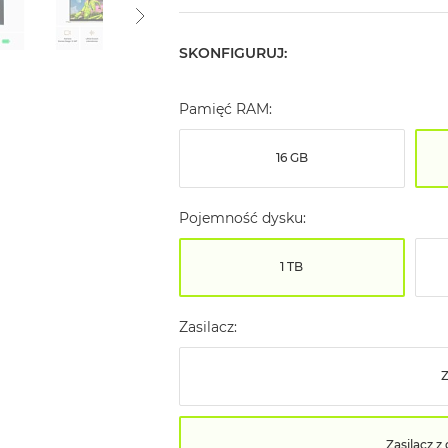
SKONFIGURUJ:
Pamięć RAM:
16 GB
Pojemność dysku:
1 TB
Zasilacz:
Z
Zasilacz 