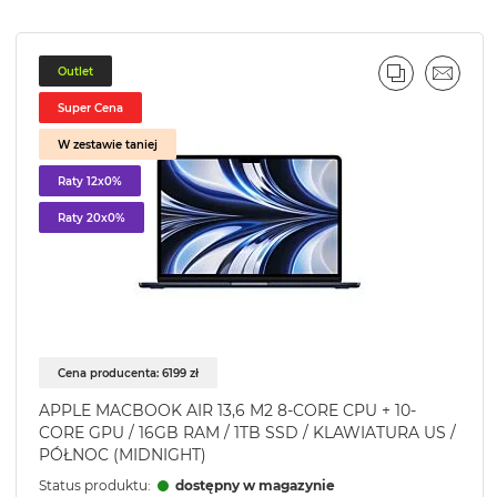
Outlet
J
L
PORÓWNA
EMAIL
Super Cena
W zestawie taniej
Raty 12x0%
Raty 20x0%
Cena producenta: 6199 zł
APPLE MACBOOK AIR 13,6 M2 8-CORE CPU + 10-
CORE GPU / 16GB RAM / 1TB SSD / KLAWIATURA US /
PÓŁNOC (MIDNIGHT)
Status produktu:
dostępny w magazynie