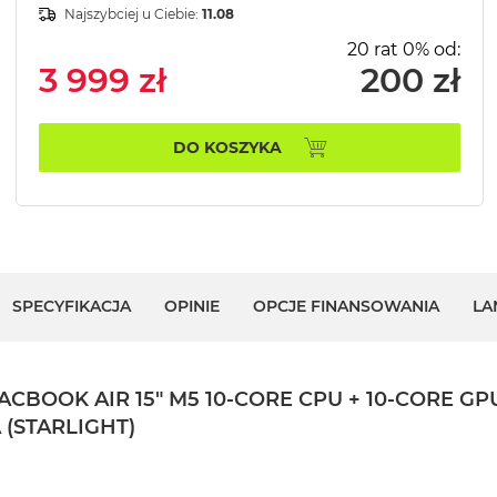
Najszybciej u Ciebie:
11.08
20 rat 0% od:
3 999 zł
200 zł
DO KOSZYKA
SPECYFIKACJA
OPINIE
OPCJE FINANSOWANIA
LA
OK AIR 15" M5 10‑CORE CPU + 10‑CORE GPU 
 (STARLIGHT)