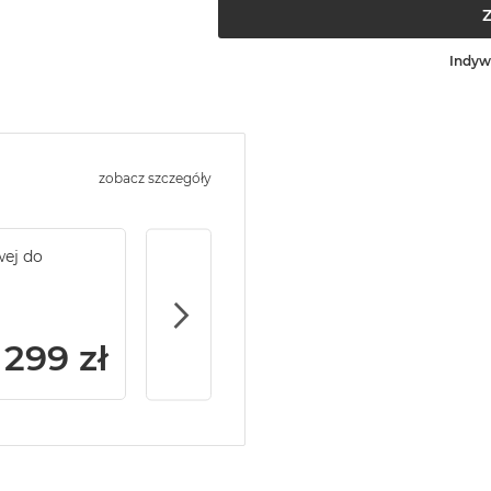
Indyw
zobacz szczegóły
wej do
Service Pack Gold - 2 lata ochrony serwi
MacBook Air
299 zł