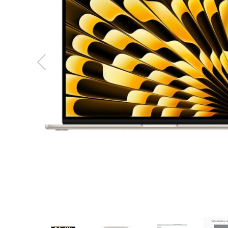
MacBook
Neo
Indygo
MacBook
Neo
Srebrny
Według
pojemności
dysku
MacBook
Neo
256GB
MacBook
Neo
512GB
MacBook
Air
MacBook