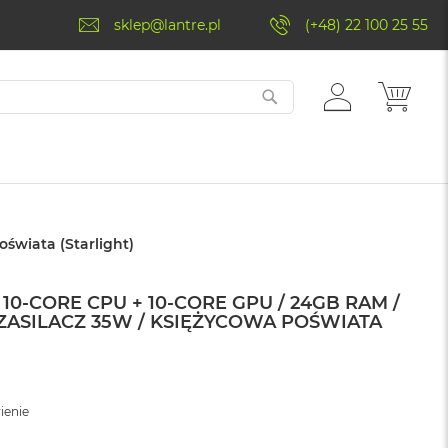
sklep@lantre.pl
(+48) 22 100 25 55
ZALOGUJ
MÓJ 
SIĘ
oświata (Starlight)
10‑CORE CPU + 10‑CORE GPU / 24GB RAM /
/ ZASILACZ 35W / KSIĘŻYCOWA POŚWIATA
ienie