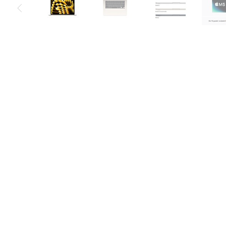
Air
M5
MacBook
Air
M4
MacBook
Air
M3
MacBook
Air
M2
MacBook
Air
13
MacBook
Air
15