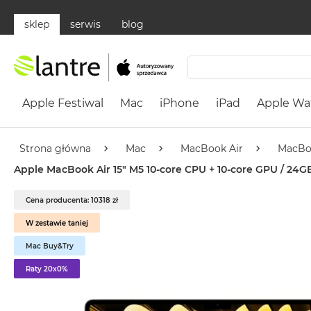
sklep
serwis
blog
Apple
Festiwal
Apple Festiwal
Mac
iPhone
iPad
Apple Wa
Mac
MacBook
Neo
Strona główna
Mac
MacBook Air
MacBo
Według
Apple MacBook Air 15" M5 10‑core CPU + 10‑core GPU / 24GB
koloru
MacBook
Cena producenta: 10318 zł
Neo
W zestawie taniej
Cytrusowożółty
Mac Buy&Try
MacBook
Neo
Raty 20x0%
Subtelny
Róż