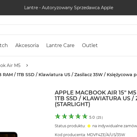
Lantre - Autoryzowany Sprzedawca Apple
tch
Akcesoria
Lantre Care
Outlet
ok Air M5
 RAM / 1TB SSD / Klawiatura US / Zasilacz 35W / Księżycowa p
APPLE MACBOOK AIR 15" M5 
1TB SSD / KLAWIATURA US 
(STARLIGHT)
5.0
(
25
)
Status produktu:
na indywidualne zamów
Kod producenta: MDVF4ZE/A/US/35W