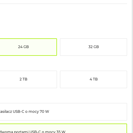
24 GB
32 GB
2 TB
4 TB
asilacz USB‑C o mocy 70 W
z dwoma portami USB‑C o mocy 35 W