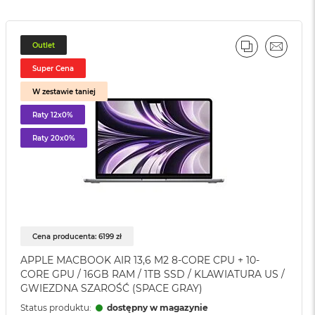
Outlet
J
PORÓWNAJ
EMAIL
Super Cena
W zestawie taniej
Raty 12x0%
Raty 20x0%
Cena producenta: 6199 zł
APPLE MACBOOK AIR 13,6 M2 8-CORE CPU + 10-
CORE GPU / 16GB RAM / 1TB SSD / KLAWIATURA US /
GWIEZDNA SZAROŚĆ (SPACE GRAY)
Status produktu:
dostępny w magazynie