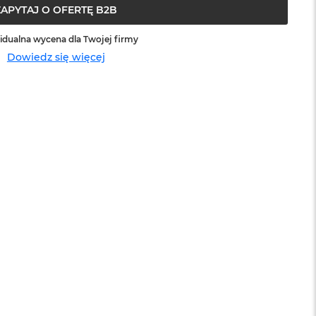
ZAPYTAJ O OFERTĘ B2B
idualna wycena dla Twojej firmy
Dowiedz się więcej
sowej do
Service Pack Platinum - 3 lata ochrony
MacBook Air
399 zł