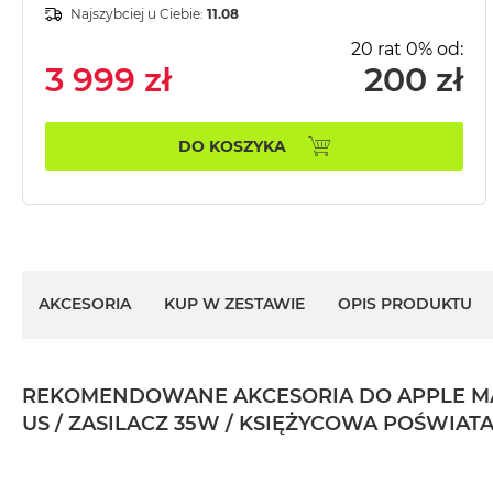
Najszybciej u Ciebie:
11.08
MacBook
Pro
20 rat 0% od:
Gwiezdna
3 999 zł
200 zł
szarość
MacBook
DO KOSZYKA
Pro
Srebrny
Według
pamięci
RAM
MacBook
AKCESORIA
KUP W ZESTAWIE
OPIS PRODUKTU
Pro
8GB
RAM
REKOMENDOWANE AKCESORIA DO APPLE MACBO
MacBook
US / ZASILACZ 35W / KSIĘŻYCOWA POŚWIATA
Pro
16GB
RAM