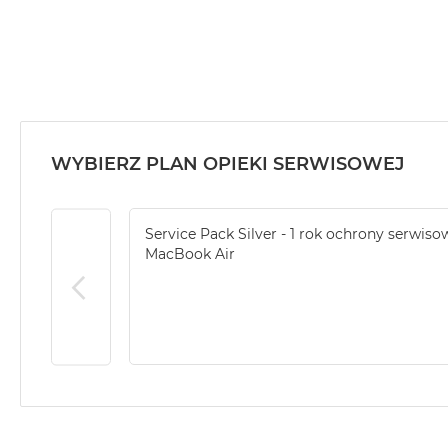
MacBook
Air
32GB
RAM
Według
pojemności
dysku
WYBIERZ PLAN OPIEKI SERWISOWEJ
MacBook
Air
256GB
Service Pack Silver - 1 rok ochrony serwiso
MacBook Air
MacBook
Air
512GB
MacBook
Air
1TB
MacBook
Air