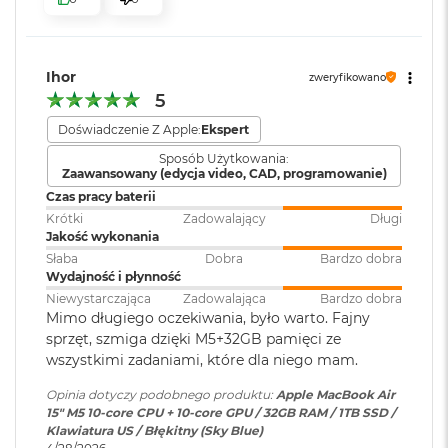
i
system operacyjny
:
r
Port MagSafe 3
1
Gniazdo słuchawkowe 3,5 mm
T
B
Ihor
Dwa porty Thunderbolt 4 (USB-C) obsługujące:
Wersja systemu
macOS Sequoia lub nowszy
zweryfikowano
operacyjnego
:
5
M
Ładowanie
a
Doświadczenie Z Apple:
Ekspert
c
DisplayPort
Sposób Użytkowania:
Dołączone
Wbudowane aplikacje systemu
B
Zaawansowany (edycja video, CAD, programowanie)
o
oprogramowanie
:
macOS
Thunderbolt 4 (do 40 Gb/s)
Czas pracy baterii
o
k
Krótki
Zadowalający
Długi
USB 4 (do 40 Gb/s)
A
Jakość wykonania
Dodatkowe
Klawiatura z Touch ID, Gładzik
i
Słaba
Dobra
Bardzo dobra
informacje
:
Force Touch wyczuwający siłę
r
Wydajność i płynność
nacisku, Czujnik światła
2
Niewystarczająca
Zadowalająca
Bardzo dobra
otoczenia
T
Mimo długiego oczekiwania, było warto. Fajny
B
sprzęt, szmiga dzięki M5+32GB pamięci ze
Obsługa wyświetlaczy
wszystkimi zadaniami, które dla niego mam.
M
Układ klawiatury
:
ANSI - Angielski US
a
Opinia dotyczy podobnego produktu:
Apple MacBook Air
Obsługa maksymalnie dwóch wyświetlaczy zewnętrznych:
c
15" M5 10‑core CPU + 10‑core GPU / 32GB RAM / 1TB SSD /
B
Dwa wyświetlacze o natywnej rozdzielczości do 6K przy 60
Klawiatura US / Błękitny (Sky Blue)
o
Materiał wykonania
:
Aluminium
Hz lub 4K przy 144 Hz