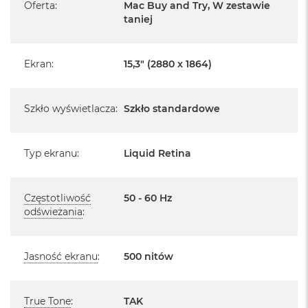
r
Oferta
:
Mac Buy and Try, W zestawie
e
taniej
Posiada fabryczne opakowanie
b
r
Posiada system operacyjny macOS w języku
n
polskim oraz polskie menu
y
Ekran
:
15,3" (2880 x 1864)
Język polski wybieramy przy pierwszym uruchomieniu
M
urządzenia.
a
Szkło wyświetlacza
:
Szkło standardowe
c
B
Zawartość zestawu:
o
o
Typ ekranu
:
Liquid Retina
15 -calowy MacBook Air
k
A
Przewód USB-C na MagSafe 3 do ładowania (2m)
i
Częstotliwość
50 - 60 Hz
r
odświeżania
Zasilacz z dwoma portami USB‑C o mocy 35 W
:
Z
ł
o
t
Jasność ekranu
:
500 nitów
y
W
Układ klawiatury:
e
True Tone
:
TAK