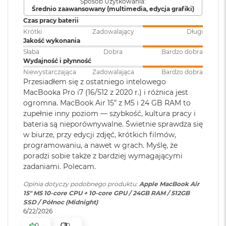
Sposób Użytkowania:
M
Średnio zaawansowany (multimedia, edycja grafiki)
Touch ID
:
TAK
Akceleratory Neural Accelerator
a
Czas pracy baterii
c
Krótki
Zadowalający
Długi
Sprzętowa akceleracja ray tracingu
B
Jakość wykonania
Obsługa
Obsługa maks. dwóch
o
153 GB/s przepustowości pamięci
o
Słaba
Dobra
Bardzo dobra
wyświetlaczy
:
wyświetlaczy zewnętrznych do
k
Wydajność i płynność
6K przy 60 Hz lub jednego
A
Silnik multimedialny
Niewystarczająca
Zadowalająca
Bardzo dobra
wyświetlacza do 8K przy 60 Hz.
i
Przesiadłem się z ostatniego intelowego
r
Sprzętowa akceleracja obsługi H.264, HEVC, ProRes i ProRes RAW
MacBooka Pro i7 (16/512 z 2020 r.) i różnica jest
5
ogromna. MacBook Air 15” z M5 i 24 GB RAM to
Odtwarzanie wideo
:
Obsługiwane formaty: m.in.
1
Silnik dekodowania wideo
zupełnie inny poziom — szybkość, kultura pracy i
2
HEVC,
H.264
, AV1 i ProRes; HDR z
bateria są nieporównywalne. Świetnie sprawdza się
G
Dolby Vision, HDR10 i HLG
Silnik kodowania wideo
B
w biurze, przy edycji zdjęć, krótkich filmów,
programowaniu, a nawet w grach. Myślę, że
Silnik kodujący i dekodujący format ProRes
M
poradzi sobie także z bardziej wymagającymi
Odtwarzanie
Obsługiwane formaty: m.in.
a
Dekoder AV1
zadaniami. Polecam.
dźwięku
:
AAC, MP3,
Apple Lossless
,
FLAC
,
c
Dolby Digital
, Dolby Digital
B
Opinia dotyczy podobnego produktu:
Apple MacBook Air
Plus i Dolby Atmos
o
15" M5 10‑core CPU + 10‑core GPU / 24GB RAM / 512GB
o
SSD / Północ (Midnight)
k
6/22/2026
A
Ładowanie i rozbudowa
Zainstalowany
macOS
0
0