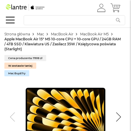
ZALOGUJ
MÓJ 
Apple
SIĘ
Festiwal
Mac
Strona główna
Mac
MacBook Air
MacBook Air M5
M
Apple MacBook Air 15" M5 10‑core CPU + 10‑core GPU / 24GB RAM
a
/ 4TB SSD / Klawiatura US / Zasilacz 35W / Księżycowa poświata
c
(Starlight)
B
o
Cena producenta: 17818 zł
o
W zestawie taniej
k
Mac Buy&Try
N
e
o
W
e
d
ł
u
g
k