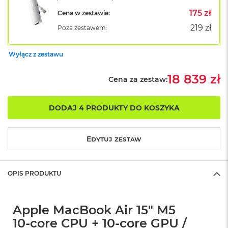
B
o
175 zł
Cena w zestawie:
o
219 zł
Poza zestawem:
k
A
i
Wyłącz z zestawu
r
B
ł
18 839 zł
Cena za zestaw:
ę
k
i
DODAJ 4 PRODUKTY DO KOSZYKA
t
n
y
Edytuj zestaw
M
a
c
OPIS PRODUKTU
B
o
o
k
Apple MacBook Air 15" M5
A
10‑core CPU + 10‑core GPU /
i