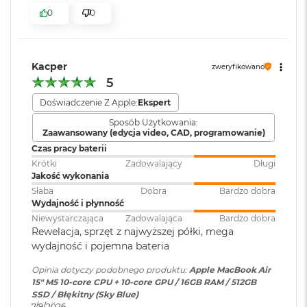
k
0
0
A
bezpieczeństwo i sprawne działanie.
i
Moduł Bluetooth
:
Bluetooth 6
r
KTO KOCHA IPHONE’A, POKOCHA I MACA
– Mac świetnie
3
dogaduje się z każdym urządzeniem Apple. Razem potrafią
2
Kacper
zweryfikowano
zdziałać cuda. Możesz skopiować coś na iPhonie i wkleić to
Czytnik kart
NIE
G
5
B
pamięci
:
na Macu. Albo odebrać na Macu połączenie FaceTime i
R
Doświadczenie Z Apple:
Ekspert
4
wysłać z niego tekst przez apkę Wiadomości
A
Sposób Użytkowania:
M
Zaawansowany (edycja video, CAD, programowanie)
Karta sieciowa
Wi-Fi 7 (802.11be)
bezprzewodowa
Czas pracy baterii
W
WLAN
:
Krótki
Zadowalający
Długi
e
Jakość wykonania
d
ł
Słaba
Dobra
Bardzo dobra
u
Wydajność i płynność
Kamera
Kamera 12MP Center Stage z
g
Wyświetlacz
Niewystarczająca
Zadowalająca
Bardzo dobra
internetowa
:
obsługą funkcji Widok blatu
p
Rewelacja, sprzęt z najwyższej półki, mega
o
Wyświetlacz Liquid Retina
wydajność i pojemna bateria
j
e
Bateria
:
Litowo-polimerowa
Opinia dotyczy podobnego produktu:
Apple MacBook Air
Wyświetlacz o przekątnej 15,3 cala z podświetleniem LED, w
m
15" M5 10‑core CPU + 10‑core GPU / 16GB RAM / 512GB
n
1
technologii IPS
SSD / Błękitny (Sky Blue)
o
7/9/2026