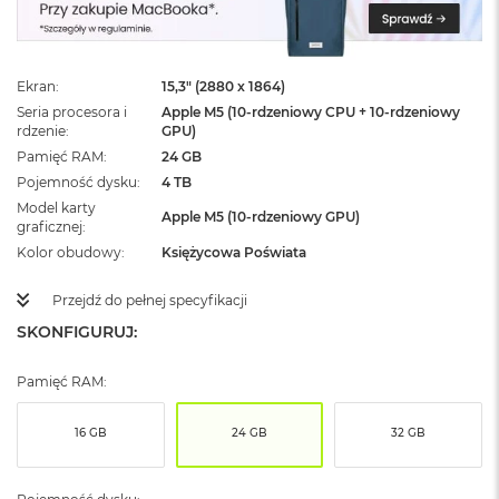
ż
ó
ł
t
Ekran
15,3" (2880 x 1864)
y
Seria procesora i
Apple M5 (10-rdzeniowy CPU + 10-rdzeniowy
rdzenie
GPU)
M
a
Pamięć RAM
24 GB
c
Pojemność dysku
4 TB
B
Model karty
o
Apple M5 (10-rdzeniowy GPU)
graficznej
o
Kolor obudowy
Księżycowa Poświata
k
N
e
Przejdź do pełnej specyfikacji
o
SKONFIGURUJ:
S
u
b
Pamięć RAM:
t
e
l
16 GB
24 GB
32 GB
n
y
R