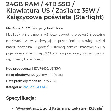
r
24GB RAM / 4TB SSD /
G
Klawiatura US / Zasilacz 35W /
w
i
Księżycowa poświata (Starlight)
e
z
d
MacBook Air 15″. Moc przychodzi lekko.
n
MacBook Air z czipem M5 łączy zawrotną prędkość i potężne
a
możliwości AI w zachwycająco przenośnej konstrukcji. Dzięki
s
z
1
baterii nawet na 18 godzin
i szybkiej pamięci masowej SSD o
a
pojemności co najmniej 512 GB możesz pracować, tworzyć i bawić
r
się, gdzie tylko zechcesz.
o
ś
ć
Kod producenta:
MDVF4/D2/US/35W
Kolor obudowy:
Księżycowa Poświata
M
Data premiery modelu:
Early 2026
a
c
Kategoria:
MacBook Air M5
B
o
Specyfikacja:
o
k
2
Wyświetlacz Liquid Retina o przekątnej 15,3cala
A