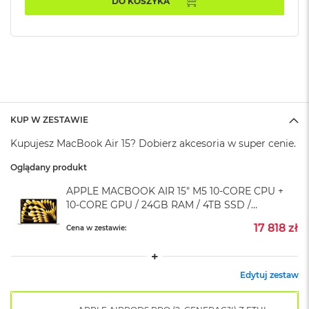
DO KOSZYKA
k
A
i
r
M
2
M
a
c
KUP W ZESTAWIE
B
Kupujesz MacBook Air 15? Dobierz akcesoria w super cenie.
o
o
Oglądany produkt
k
A
APPLE MACBOOK AIR 15" M5 10‑CORE CPU +
i
10‑CORE GPU / 24GB RAM / 4TB SSD /
r
KLAWIATURA US / ZASILACZ 35W /
1
17 818 zł
Cena w zestawie:
3
KSIĘŻYCOWA POŚWIATA (STARLIGHT)
M
a
Edytuj zestaw
c
B
o