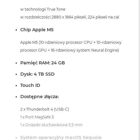
i
r
w technologii True Tone
K
w rozdzielczości 2880 x 1864 pikseli, 224 pikseli na cal
s
i
Chip Apple M5
ę
ż
Apple M5 (10-rdzeniowy procesor CPU + 10-rdzeniowy
y
c
procesor GPU + 16-rdzeniowy system Neural Engine)
o
w
Pamięć RAM: 24 GB
a
P
Dysk: 4 TB SSD
o
ś
Touch ID
w
i
Dostępne złącza:
a
t
2 x Thunderbolt 4 (USB-C)
a
1 x Port MagSafe 3
M
1 x Gniazdo słuchawkowe 3,5 mm
a
c
System operacyjny macOS Sequoia
B