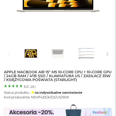
o
l
o
r
u
M
a
c
B
o
o
k
N
e
APPLE MACBOOK AIR 15" M5 10‑CORE CPU + 10‑CORE GPU
o
/ 24GB RAM / 4TB SSD / KLAWIATURA US / ZASILACZ 35W
C
/ KSIĘŻYCOWA POŚWIATA (STARLIGHT)
y
t
5.0
(
25
)
r
Status produktu:
na indywidualne zamówienie
u
Kod producenta: MDVF4ZE/A/D2/US/35W
s
o
w
o