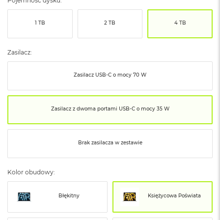
Pojemność dysku:
ó
ż
1 TB
2 TB
4 TB
M
a
c
Zasilacz:
B
o
Zasilacz USB‑C o mocy 70 W
o
k
N
e
Zasilacz z dwoma portami USB‑C o mocy 35 W
o
I
n
d
Brak zasilacza w zestawie
y
g
o
Kolor obudowy:
M
a
Błękitny
Księżycowa Poświata
c
B