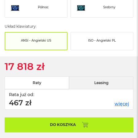
o
o
Północ
Srebrny
k
N
e
Układ klawiatury:
o
S
r
ANSI - Angielski US
ISO - Angielski PL
e
b
r
n
17 818 zł
y
W
Raty
Leasing
e
d
Rata już od:
ł
467 zł
u
więcej
g
p
o
j
DO KOSZYKA
e
m