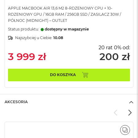
A
APPLE MACBOOK AIR 13,6 M2 8-RDZENIOWY CPU + 10-
i
RDZENIOWY GPU / 16GB RAM / 256GB SSD / ZASILACZ 30W /
r
PÓŁNOC (MIDNIGHT) – OUTLET
M
Status produktu:
dostępny w magazynie
a
Najszybciej u Ciebie:
10.08
c
B
20 rat 0% od:
o
3 999 zł
200 zł
o
k
A
i
DO KOSZYKA
r
M
5
M
AKCESORIA
a
c
B
o
o
POR
k