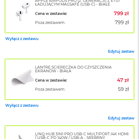
APPLE AIRPODS PRO (2. GENERACJI) Z ETUI
ŁADUJĄCYM MAGSAFE (USB-C) - BIAŁE
o
k
799 zł
Cena w zestawie:
A
i
799 zł
Poza zestawem:
r
1
5
Wyłącz z zestawu
W
Edytuj zestaw
e
d
ł
LANTRE ŚCIERECZKA DO CZYSZCZENIA
EKRANÓW - BIAŁA
u
g
47 zł
Cena w zestawie:
k
59 zł
o
Poza zestawem:
l
o
Wyłącz z zestawu
r
u
Edytuj zestaw
M
a
LINQ HUB 3IN1 PRO USB-C MULTIPORT /4K HDMI
c
/ USB-C PD 140W / USB-A - SREBRNY