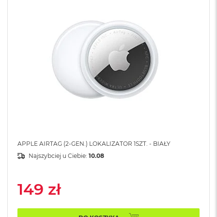
A
i
r
M
4
M
a
c
B
o
o
k
A
i
r
M
APPLE AIRTAG (2-GEN.) LOKALIZATOR 1SZT. - BIAŁY
3
Najszybciej u Ciebie:
10.08
M
a
149 zł
c
B
o
o