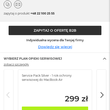
n
o
ś
zapytaj o produkt
+48 22 100 25 55
c
i
d
y
ZAPYTAJ O OFERTĘ B2B
s
k
Indywidualna wycena dla Twojej firmy
u
Dowiedz się więcej
M
a
WYBIERZ PLAN OPIEKI SERWISOWEJ
c
B
zobacz szczegóły
o
o
Service Pack Silver - 1 rok ochrony
Servi
k
serwisowej do MacBook Air
serw
N
e
o
2
299 zł
5
6
G