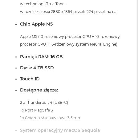
i
w technologii True Tone
r
w rozdzielczości 2880 x 1864 pikseli, 224 pikseli na cal
K
s
Chip Apple M5
i
ę
ż
Apple M5 (10-rdzeniowy procesor CPU + 10-rdzeniowy
y
procesor GPU + 16-rdzeniowy system Neural Engine)
c
o
Pamięć RAM: 16 GB
w
a
Dysk: 4 TB SSD
P
o
Touch ID
ś
w
Dostępne złącza:
i
a
2 x Thunderbolt 4 (USB-C)
t
a
1 x Port MagSafe 3
1 x Gniazdo słuchawkowe 3,5 mm
M
a
System operacyjny macOS Sequoia
c
B