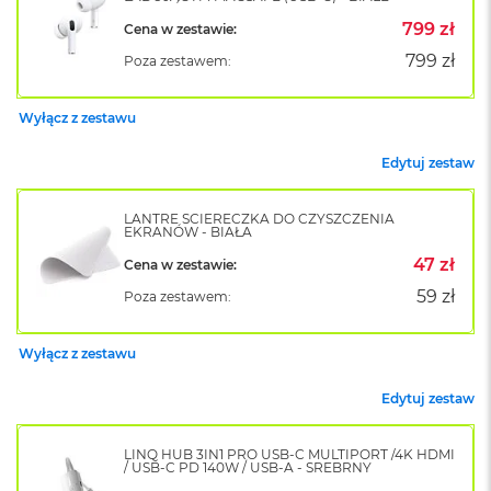
o
799 zł
Cena w zestawie:
k
A
799 zł
Poza zestawem:
i
r
1
Wyłącz z zestawu
5
Edytuj zestaw
W
e
d
LANTRE ŚCIERECZKA DO CZYSZCZENIA
EKRANÓW - BIAŁA
ł
u
47 zł
Cena w zestawie:
g
k
59 zł
Poza zestawem:
o
l
o
Wyłącz z zestawu
r
u
Edytuj zestaw
M
a
LINQ HUB 3IN1 PRO USB-C MULTIPORT /4K HDMI
/ USB-C PD 140W / USB-A - SREBRNY
c