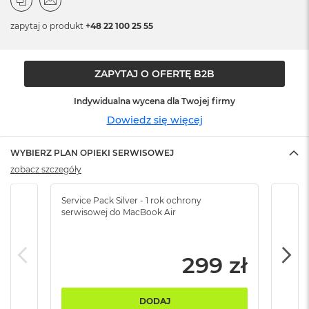
n
o
zapytaj o produkt
+48 22 100 25 55
ś
c
i
d
ZAPYTAJ O OFERTĘ B2B
y
s
Indywidualna wycena dla Twojej firmy
k
u
Dowiedz się więcej
M
WYBIERZ PLAN OPIEKI SERWISOWEJ
a
c
zobacz szczegóły
B
o
Service Pack Silver - 1 rok ochrony
Servi
o
serwisowej do MacBook Air
serw
k
N
e
o
299 zł
2
5
6
DODAJ
G