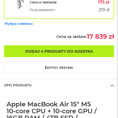
B
175 zł
Cena w zestawie:
o
219 zł
Poza zestawem:
o
k
A
Wyłącz z zestawu
i
r
B
17 839 zł
Cena za zestaw:
ł
ę
k
DODAJ 4 PRODUKTY DO KOSZYKA
i
t
n
Edytuj zestaw
y
M
a
OPIS PRODUKTU
c
B
o
o
Apple MacBook Air 15" M5
k
10‑core CPU + 10‑core GPU /
A
i
16GB RAM / 4TB SSD /