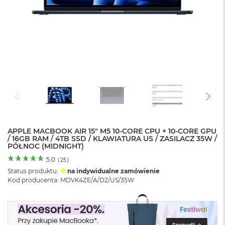
o
l
o
r
u
M
a
c
B
o
o
k
N
e
APPLE MACBOOK AIR 15" M5 10‑CORE CPU + 10‑CORE GPU
/ 16GB RAM / 4TB SSD / KLAWIATURA US / ZASILACZ 35W /
o
PÓŁNOC (MIDNIGHT)
C
y
5.0
(
25
)
t
Status produktu:
na indywidualne zamówienie
r
Kod producenta: MDVK4ZE/A/D2/US/35W
u
s
o
w
o