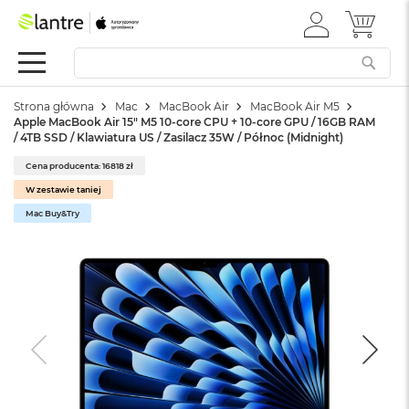
ZALOGUJ
MÓJ 
Apple
SIĘ
Festiwal
Mac
Strona główna
Mac
MacBook Air
MacBook Air M5
M
Apple MacBook Air 15" M5 10‑core CPU + 10‑core GPU / 16GB RAM
a
/ 4TB SSD / Klawiatura US / Zasilacz 35W / Północ (Midnight)
c
B
Cena producenta: 16818 zł
o
W zestawie taniej
o
k
Mac Buy&Try
N
e
o
W
e
d
ł
u
g
k