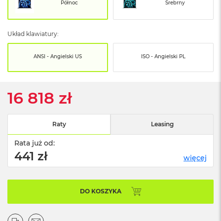
o
Północ
Srebrny
o
k
N
Układ klawiatury:
e
o
S
ANSI - Angielski US
ISO - Angielski PL
r
e
b
r
16 818 zł
n
y
Raty
Leasing
W
e
Rata już od:
d
ł
441 zł
więcej
u
g
p
o
DO KOSZYKA
j
e
m