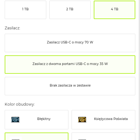
ó
1 TB
2 TB
4 TB
ż
M
a
Zasilacz:
c
B
Zasilacz USB‑C o mocy 70 W
o
o
k
N
Zasilacz z dwoma portami USB‑C o mocy 35 W
e
o
I
n
Brak zasilacza w zestawie
d
y
g
Kolor obudowy:
o
M
Błękitny
Księżycowa Poświata
a
c
B