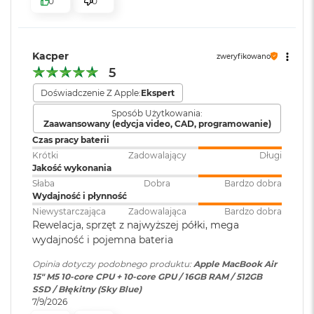
0
0
k
bezpieczeństwo i sprawne działanie.
A
Moduł Bluetooth
:
Bluetooth 6
i
KTO KOCHA IPHONE’A, POKOCHA I MACA
– Mac świetnie
r
dogaduje się z każdym urządzeniem Apple. Razem potrafią
3
Kacper
zweryfikowano
zdziałać cuda. Możesz skopiować coś na iPhonie i wkleić to
2
Czytnik kart
NIE
5
G
pamięci
:
na Macu. Albo odebrać na Macu połączenie FaceTime i
B
Doświadczenie Z Apple:
Ekspert
4
wysłać z niego tekst przez apkę Wiadomości
R
Sposób Użytkowania:
A
Zaawansowany (edycja video, CAD, programowanie)
Karta sieciowa
Wi-Fi 7 (802.11be)
M
bezprzewodowa
Czas pracy baterii
WLAN
:
W
Krótki
Zadowalający
Długi
e
Jakość wykonania
d
Słaba
Dobra
Bardzo dobra
ł
Wydajność i płynność
Kamera
Kamera 12MP Center Stage z
u
Wyświetlacz
Niewystarczająca
Zadowalająca
Bardzo dobra
internetowa
:
obsługą funkcji Widok blatu
g
Rewelacja, sprzęt z najwyższej półki, mega
p
Wyświetlacz Liquid Retina
wydajność i pojemna bateria
o
j
Bateria
:
Litowo-polimerowa
Opinia dotyczy podobnego produktu:
Apple MacBook Air
Wyświetlacz o przekątnej 15,3 cala z podświetleniem LED, w
e
15" M5 10‑core CPU + 10‑core GPU / 16GB RAM / 512GB
m
1
technologii IPS
SSD / Błękitny (Sky Blue)
n
7/9/2026
Pojemność baterii
:
66,5 Wh
o
Rozdzielczość natywna 2880 na 1864 piksele przy 224 pikselach na