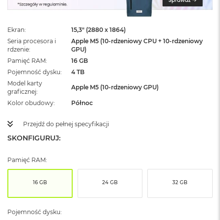
ż
ó
ł
Ekran
15,3" (2880 x 1864)
t
y
Seria procesora i
Apple M5 (10-rdzeniowy CPU + 10-rdzeniowy
rdzenie
GPU)
M
Pamięć RAM
16 GB
a
Pojemność dysku
4 TB
c
Model karty
B
Apple M5 (10-rdzeniowy GPU)
graficznej
o
o
Kolor obudowy
Północ
k
N
Przejdź do pełnej specyfikacji
e
SKONFIGURUJ:
o
S
u
Pamięć RAM:
b
t
e
16 GB
24 GB
32 GB
l
n
y
Pojemność dysku:
R