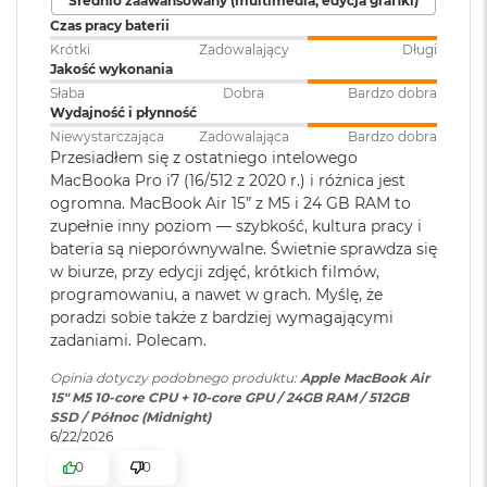
Średnio zaawansowany (multimedia, edycja grafiki)
Touch ID
:
TAK
Akceleratory Neural Accelerator
M
Czas pracy baterii
a
Krótki
Zadowalający
Długi
Sprzętowa akceleracja ray tracingu
c
Jakość wykonania
B
Obsługa
Obsługa maks. dwóch
153 GB/s przepustowości pamięci
o
Słaba
Dobra
Bardzo dobra
wyświetlaczy
:
wyświetlaczy zewnętrznych do
o
Wydajność i płynność
6K przy 60 Hz lub jednego
k
Silnik multimedialny
Niewystarczająca
Zadowalająca
Bardzo dobra
wyświetlacza do 8K przy 60 Hz.
A
Przesiadłem się z ostatniego intelowego
i
Sprzętowa akceleracja obsługi H.264, HEVC, ProRes i ProRes RAW
MacBooka Pro i7 (16/512 z 2020 r.) i różnica jest
r
ogromna. MacBook Air 15” z M5 i 24 GB RAM to
Odtwarzanie wideo
:
Obsługiwane formaty: m.in.
5
Silnik dekodowania wideo
zupełnie inny poziom — szybkość, kultura pracy i
1
HEVC,
H.264
, AV1 i ProRes; HDR z
bateria są nieporównywalne. Świetnie sprawdza się
2
Dolby Vision, HDR10 i HLG
Silnik kodowania wideo
G
w biurze, przy edycji zdjęć, krótkich filmów,
B
programowaniu, a nawet w grach. Myślę, że
Silnik kodujący i dekodujący format ProRes
poradzi sobie także z bardziej wymagającymi
Odtwarzanie
Obsługiwane formaty: m.in.
M
Dekoder AV1
zadaniami. Polecam.
dźwięku
:
AAC, MP3,
Apple Lossless
,
FLAC
,
a
Dolby Digital
, Dolby Digital
c
Opinia dotyczy podobnego produktu:
Apple MacBook Air
B
Plus i Dolby Atmos
15" M5 10‑core CPU + 10‑core GPU / 24GB RAM / 512GB
o
SSD / Północ (Midnight)
o
6/22/2026
k
Ładowanie i rozbudowa
Zainstalowany
macOS
A
0
0
system operacyjny
: