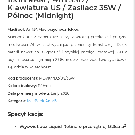
r
Klawiatura US / Zasilacz 35W /
G
w
Północ (Midnight)
i
e
z
MacBook Air 15″. Moc przychodzi lekko.
d
MacBook Air z czipem M5 łączy zawrotną prędkość i potężne
n
możliwości AI w zachwycająco przenośnej konstrukcji. Dzięki
a
s
1
baterii nawet na 18 godzin
i szybkiej pamięci masowej SSD o
z
pojemności co najmniej 512 GB możesz pracować, tworzyć i bawić
a
r
się, gdzie tylko zechcesz.
o
ś
Kod producenta:
MDVK4/D2/US/35W
ć
Kolor obudowy:
Północ
Data premiery modelu:
Early 2026
M
a
Kategoria:
MacBook Air M5
c
B
Specyfikacja:
o
o
2
Wyświetlacz Liquid Retina o przekątnej 15,3cala
k
A