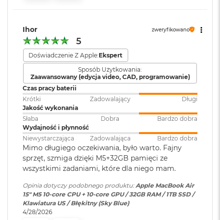
i
Port MagSafe 3
r
Gniazdo słuchawkowe 3,5 mm
1
T
Ihor
Dwa porty Thunderbolt 4 (USB-C) obsługujące:
Wersja systemu
macOS Sequoia lub nowszy
zweryfikowano
B
operacyjnego
:
5
Ładowanie
M
Doświadczenie Z Apple:
Ekspert
a
DisplayPort
Sposób Użytkowania:
Dołączone
Wbudowane aplikacje systemu
c
Zaawansowany (edycja video, CAD, programowanie)
B
oprogramowanie
:
macOS
Thunderbolt 4 (do 40 Gb/s)
Czas pracy baterii
o
o
Krótki
Zadowalający
Długi
USB 4 (do 40 Gb/s)
k
Jakość wykonania
Dodatkowe
Klawiatura z Touch ID, Gładzik
A
Słaba
Dobra
Bardzo dobra
informacje
:
Force Touch wyczuwający siłę
i
Wydajność i płynność
nacisku, Czujnik światła
r
Niewystarczająca
Zadowalająca
Bardzo dobra
2
otoczenia
Mimo długiego oczekiwania, było warto. Fajny
T
sprzęt, szmiga dzięki M5+32GB pamięci ze
Obsługa wyświetlaczy
B
wszystkimi zadaniami, które dla niego mam.
Układ klawiatury
:
ANSI - Angielski US
M
Opinia dotyczy podobnego produktu:
Apple MacBook Air
Obsługa maksymalnie dwóch wyświetlaczy zewnętrznych:
a
15" M5 10‑core CPU + 10‑core GPU / 32GB RAM / 1TB SSD /
c
Dwa wyświetlacze o natywnej rozdzielczości do 6K przy 60
Klawiatura US / Błękitny (Sky Blue)
B
Materiał wykonania
:
Aluminium
Hz lub 4K przy 144 Hz
4/28/2026
o