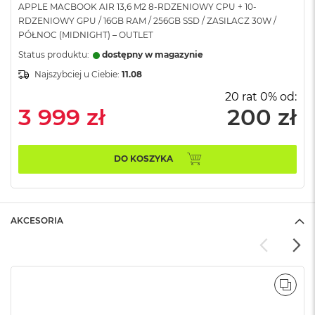
APPLE MACBOOK AIR 13,6 M2 8-RDZENIOWY CPU + 10-
A
RDZENIOWY GPU / 16GB RAM / 256GB SSD / ZASILACZ 30W /
i
PÓŁNOC (MIDNIGHT) – OUTLET
r
Status produktu:
dostępny w magazynie
M
Najszybciej u Ciebie:
11.08
a
c
20 rat 0% od:
B
3 999 zł
200 zł
o
o
k
A
DO KOSZYKA
i
r
M
5
AKCESORIA
M
a
c
B
o
POR
o
k