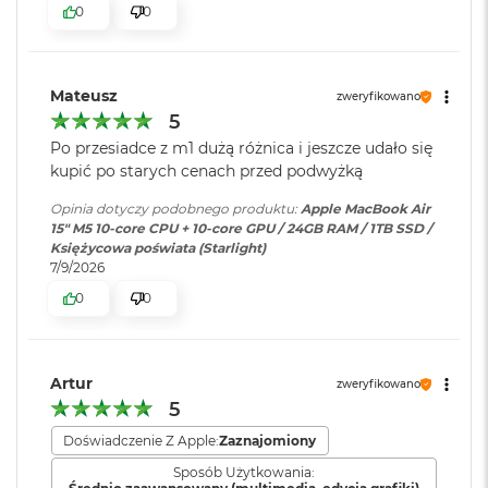
ś
0
0
cal
c
i
Szybkie ładowanie
:
Możliwość szybkiego ładowania
Jasność 500 nitów
d
zasilaczem USB-C o mocy 70W
y
Mateusz
zweryfikowano
Kolory
s
5
k
Możliwość wyświetlania miliarda kolorów
u
Ładowanie i
Dwa porty Thunderbolt 4
Po przesiadce z m1 dużą różnica i jeszcze udało się
rozbudowa
:
(USB‑C) obsługujące:
kupić po starych cenach przed podwyżką
Szeroka gama kolorów (P3)
M
Ładowanie,
DisplayPort
,
a
Opinia dotyczy podobnego produktu:
Apple MacBook Air
Thunderbolt 4 (do 40 Gb/s),
Technologia True Tone
c
15" M5 10‑core CPU + 10‑core GPU / 24GB RAM / 1TB SSD /
USB 4 (do 40 Gb/s)
B
Księżycowa poświata (Starlight)
o
7/9/2026
o
0
0
k
Klawiatura
NIE
A
numeryczna
:
Chip
i
r
2
Artur
zweryfikowano
Apple M5
Podświetlana
TAK
5
5
klawiatura
:
6
Apple M5 (10-rdzeniowy procesor CPU + 10-rdzeniowy procesor
G
Doświadczenie Z Apple:
Zaznajomiony
GPU + 16-rdzeniowy system Neural Engine)
B
Sposób Użytkowania: