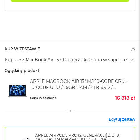
k
A
i
r
M
2
M
a
KUP W ZESTAWIE
c
Kupujesz MacBook Air 15? Dobierz akcesoria w super cenie.
B
o
Oglądany produkt
o
k
APPLE MACBOOK AIR 15" M5 10‑CORE CPU +
A
10‑CORE GPU / 16GB RAM / 4TB SSD /
i
r
KLAWIATURA US / ZASILACZ 35W / PÓŁNOC
16 818 zł
Cena w zestawie:
1
(MIDNIGHT)
3
M
Edytuj zestaw
a
c
B
APPLE AIRPODS PRO (2. GENERACJI) Z ETUI
o
ŁADUJĄCYM MAGSAFE (USB-C) - BIAŁE