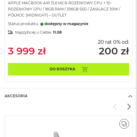
APPLE MACBOOK AIR 13,6 M2 8-RDZENIOWY CPU + 10-
A
RDZENIOWY GPU / 16GB RAM / 256GB SSD / ZASILACZ 30W /
i
PÓŁNOC (MIDNIGHT) – OUTLET
r
Status produktu:
dostępny w magazynie
M
Najszybciej u Ciebie:
11.08
a
c
20 rat 0% od:
B
3 999 zł
200 zł
o
o
k
A
DO KOSZYKA
i
r
M
5
AKCESORIA
M
a
c
B
o
POR
o
k