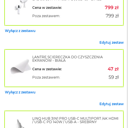
o
799 zł
Cena w zestawie:
k
A
799 zł
Poza zestawem:
i
r
1
Wyłącz z zestawu
5
Edytuj zestaw
W
e
d
LANTRE ŚCIERECZKA DO CZYSZCZENIA
EKRANÓW - BIAŁA
ł
u
47 zł
Cena w zestawie:
g
k
59 zł
Poza zestawem:
o
l
o
Wyłącz z zestawu
r
u
Edytuj zestaw
M
a
LINQ HUB 3IN1 PRO USB-C MULTIPORT /4K HDMI
/ USB-C PD 140W / USB-A - SREBRNY
c