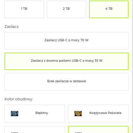
ó
1 TB
2 TB
4 TB
ż
M
a
Zasilacz:
c
B
Zasilacz USB‑C o mocy 70 W
o
o
k
N
Zasilacz z dwoma portami USB‑C o mocy 35 W
e
o
I
n
Brak zasilacza w zestawie
d
y
g
Kolor obudowy:
o
M
Błękitny
Księżycowa Poświata
a
c
B