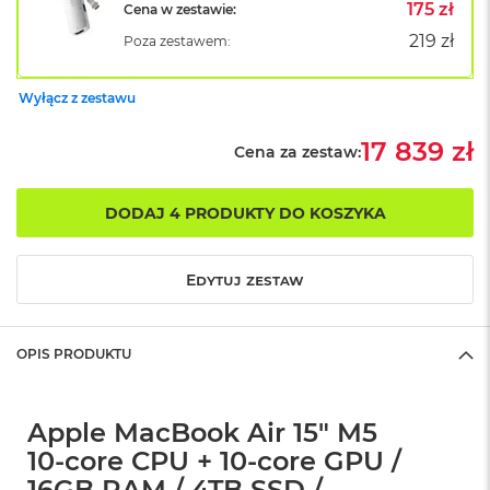
B
175 zł
Cena w zestawie:
o
219 zł
Poza zestawem:
o
k
A
Wyłącz z zestawu
i
r
B
17 839 zł
Cena za zestaw:
ł
ę
k
DODAJ 4 PRODUKTY DO KOSZYKA
i
t
n
Edytuj zestaw
y
M
a
OPIS PRODUKTU
c
B
o
o
Apple MacBook Air 15" M5
k
10‑core CPU + 10‑core GPU /
A
i
16GB RAM / 4TB SSD /