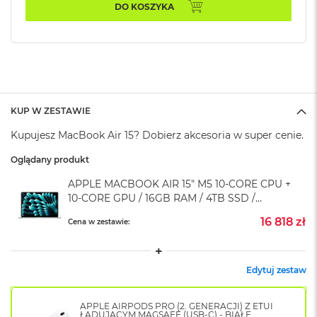
k
DO KOSZYKA
A
i
r
M
2
M
a
KUP W ZESTAWIE
c
Kupujesz MacBook Air 15? Dobierz akcesoria w super cenie.
B
o
Oglądany produkt
o
k
APPLE MACBOOK AIR 15" M5 10‑CORE CPU +
A
10‑CORE GPU / 16GB RAM / 4TB SSD /
i
r
KLAWIATURA US / ZASILACZ 35W / SREBRNY
16 818 zł
Cena w zestawie:
1
(SILVER)
3
M
Edytuj zestaw
a
c
B
APPLE AIRPODS PRO (2. GENERACJI) Z ETUI
o
ŁADUJĄCYM MAGSAFE (USB-C) - BIAŁE