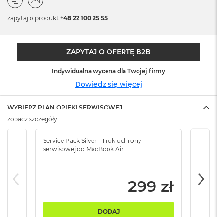
n
o
zapytaj o produkt
+48 22 100 25 55
ś
c
i
d
ZAPYTAJ O OFERTĘ B2B
y
s
Indywidualna wycena dla Twojej firmy
k
u
Dowiedz się więcej
M
WYBIERZ PLAN OPIEKI SERWISOWEJ
a
c
zobacz szczegóły
B
o
Service Pack Silver - 1 rok ochrony
Servi
o
serwisowej do MacBook Air
serw
k
N
e
o
299 zł
2
5
6
DODAJ
G