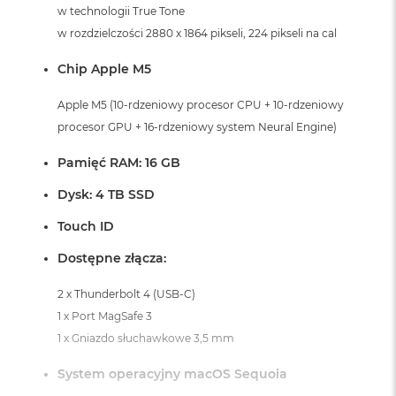
i
w technologii True Tone
r
w rozdzielczości 2880 x 1864 pikseli, 224 pikseli na cal
K
s
Chip Apple M5
i
ę
ż
Apple M5 (10-rdzeniowy procesor CPU + 10-rdzeniowy
y
procesor GPU + 16-rdzeniowy system Neural Engine)
c
o
Pamięć RAM: 16 GB
w
a
Dysk: 4 TB SSD
P
o
Touch ID
ś
w
Dostępne złącza:
i
a
2 x Thunderbolt 4 (USB-C)
t
a
1 x Port MagSafe 3
1 x Gniazdo słuchawkowe 3,5 mm
M
a
System operacyjny macOS Sequoia
c
B