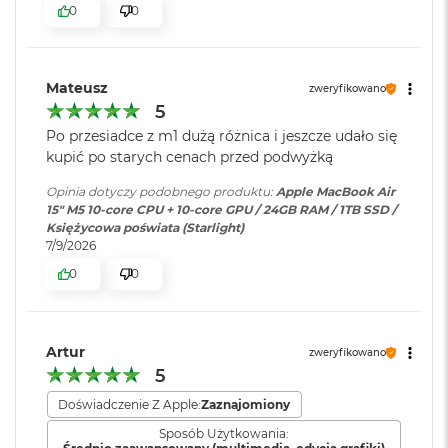
ś
0
0
cal
c
i
Szybkie ładowanie
:
Możliwość szybkiego ładowania
Jasność 500 nitów
d
zasilaczem USB-C o mocy 70W
y
Mateusz
zweryfikowano
Kolory
s
5
k
Możliwość wyświetlania miliarda kolorów
u
Ładowanie i
Dwa porty Thunderbolt 4
Po przesiadce z m1 dużą różnica i jeszcze udało się
rozbudowa
:
(USB‑C) obsługujące:
kupić po starych cenach przed podwyżką
Szeroka gama kolorów (P3)
M
Ładowanie,
DisplayPort
,
a
Opinia dotyczy podobnego produktu:
Apple MacBook Air
Thunderbolt 4 (do 40 Gb/s),
Technologia True Tone
c
15" M5 10‑core CPU + 10‑core GPU / 24GB RAM / 1TB SSD /
USB 4 (do 40 Gb/s)
B
Księżycowa poświata (Starlight)
o
7/9/2026
o
0
0
k
Klawiatura
NIE
A
numeryczna
:
Chip
i
r
2
Artur
zweryfikowano
Apple M5
Podświetlana
TAK
5
5
klawiatura
:
6
Apple M5 (10-rdzeniowy procesor CPU + 10-rdzeniowy procesor
G
Doświadczenie Z Apple:
Zaznajomiony
GPU + 16-rdzeniowy system Neural Engine)
B
Sposób Użytkowania: