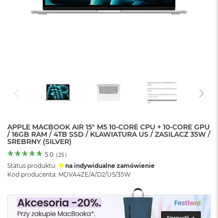
o
l
o
r
u
M
a
c
B
o
o
k
N
e
APPLE MACBOOK AIR 15" M5 10‑CORE CPU + 10‑CORE GPU
/ 16GB RAM / 4TB SSD / KLAWIATURA US / ZASILACZ 35W /
o
SREBRNY (SILVER)
C
y
5.0
(
25
)
t
Status produktu:
na indywidualne zamówienie
r
Kod producenta: MDVA4ZE/A/D2/US/35W
u
s
o
w
o