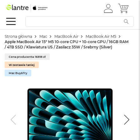
ZALOGUJ
MÓJ 
Apple
SIĘ
Festiwal
Mac
Strona główna
Mac
MacBook Air
MacBook Air M5
M
Apple MacBook Air 15" M5 10‑core CPU + 10‑core GPU / 16GB RAM
a
/ 4TB SSD / Klawiatura US / Zasilacz 35W / Srebrny (Silver)
c
B
Cena producenta: 16818 zł
o
W zestawie taniej
o
k
Mac Buy&Try
N
e
o
W
e
d
ł
u
g
k