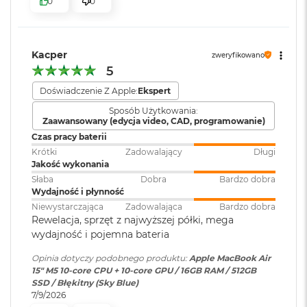
0
0
k
bezpieczeństwo i sprawne działanie.
A
Moduł Bluetooth
:
Bluetooth 6
i
KTO KOCHA IPHONE’A, POKOCHA I MACA
– Mac świetnie
r
dogaduje się z każdym urządzeniem Apple. Razem potrafią
3
Kacper
zweryfikowano
zdziałać cuda. Możesz skopiować coś na iPhonie i wkleić to
2
Czytnik kart
NIE
5
G
pamięci
:
na Macu. Albo odebrać na Macu połączenie FaceTime i
B
Doświadczenie Z Apple:
Ekspert
4
wysłać z niego tekst przez apkę Wiadomości
R
Sposób Użytkowania:
A
Zaawansowany (edycja video, CAD, programowanie)
Karta sieciowa
Wi-Fi 7 (802.11be)
M
bezprzewodowa
Czas pracy baterii
WLAN
:
W
Krótki
Zadowalający
Długi
e
Jakość wykonania
d
Słaba
Dobra
Bardzo dobra
ł
Wydajność i płynność
Kamera
Kamera 12MP Center Stage z
u
Wyświetlacz
Niewystarczająca
Zadowalająca
Bardzo dobra
internetowa
:
obsługą funkcji Widok blatu
g
Rewelacja, sprzęt z najwyższej półki, mega
p
Wyświetlacz Liquid Retina
wydajność i pojemna bateria
o
j
Bateria
:
Litowo-polimerowa
Opinia dotyczy podobnego produktu:
Apple MacBook Air
Wyświetlacz o przekątnej 15,3 cala z podświetleniem LED, w
e
15" M5 10‑core CPU + 10‑core GPU / 16GB RAM / 512GB
m
1
technologii IPS
SSD / Błękitny (Sky Blue)
n
7/9/2026
Pojemność baterii
:
66,5 Wh
o
Rozdzielczość natywna 2880 na 1864 piksele przy 224 pikselach na