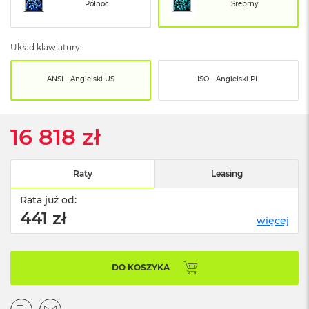
o
Północ
Srebrny
o
k
N
Układ klawiatury:
e
o
S
ANSI - Angielski US
ISO - Angielski PL
r
e
b
r
16 818 zł
n
y
Raty
Leasing
W
e
Rata już od:
d
ł
441 zł
więcej
u
g
p
o
DO KOSZYKA
j
e
m