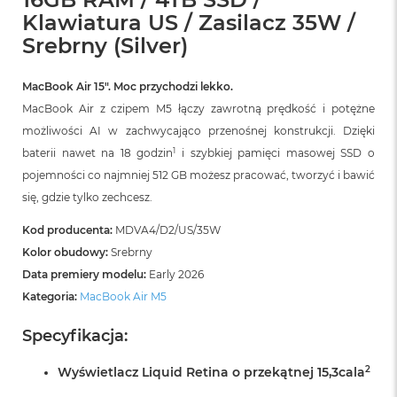
r
Klawiatura US / Zasilacz 35W /
G
w
Srebrny (Silver)
i
e
z
MacBook Air 15″. Moc przychodzi lekko.
d
MacBook Air z czipem M5 łączy zawrotną prędkość i potężne
n
możliwości AI w zachwycająco przenośnej konstrukcji. Dzięki
a
s
1
baterii nawet na 18 godzin
i szybkiej pamięci masowej SSD o
z
pojemności co najmniej 512 GB możesz pracować, tworzyć i bawić
a
r
się, gdzie tylko zechcesz.
o
ś
Kod producenta:
MDVA4/D2/US/35W
ć
Kolor obudowy:
Srebrny
Data premiery modelu:
Early 2026
M
a
Kategoria:
MacBook Air M5
c
B
Specyfikacja:
o
o
2
Wyświetlacz Liquid Retina o przekątnej 15,3cala
k
A