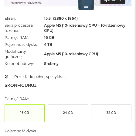
ż
ó
ł
Ekran
15,3" (2880 x 1864)
t
y
Seria procesora i
Apple M5 (10-rdzeniowy CPU + 10-rdzeniowy
rdzenie
GPU)
M
Pamięć RAM
16 GB
a
Pojemność dysku
4 TB
c
Model karty
B
Apple M5 (10-rdzeniowy GPU)
graficznej
o
o
Kolor obudowy
Srebrny
k
N
Przejdź do pełnej specyfikacji
e
SKONFIGURUJ:
o
S
u
Pamięć RAM:
b
t
e
16 GB
24 GB
32 GB
l
n
y
Pojemność dysku:
R