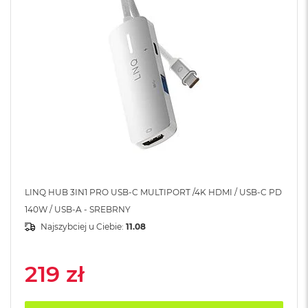
A
i
r
M
4
M
a
c
B
o
o
k
A
i
r
LINQ HUB 3IN1 PRO USB-C MULTIPORT /4K HDMI / USB-C PD
M
140W / USB-A - SREBRNY
3
Najszybciej u Ciebie:
11.08
M
a
c
219 zł
B
o
o