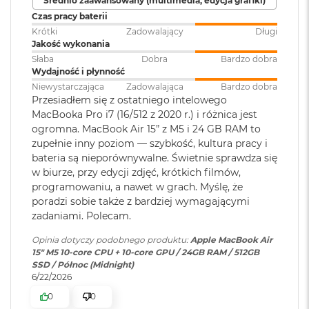
Średnio zaawansowany (multimedia, edycja grafiki)
Touch ID
:
TAK
Akceleratory Neural Accelerator
M
Czas pracy baterii
a
Krótki
Zadowalający
Długi
Sprzętowa akceleracja ray tracingu
c
Jakość wykonania
B
Obsługa
Obsługa maks. dwóch
153 GB/s przepustowości pamięci
o
Słaba
Dobra
Bardzo dobra
wyświetlaczy
:
wyświetlaczy zewnętrznych do
o
Wydajność i płynność
6K przy 60 Hz lub jednego
k
Silnik multimedialny
Niewystarczająca
Zadowalająca
Bardzo dobra
wyświetlacza do 8K przy 60 Hz.
A
Przesiadłem się z ostatniego intelowego
i
Sprzętowa akceleracja obsługi H.264, HEVC, ProRes i ProRes RAW
MacBooka Pro i7 (16/512 z 2020 r.) i różnica jest
r
ogromna. MacBook Air 15” z M5 i 24 GB RAM to
Odtwarzanie wideo
:
Obsługiwane formaty: m.in.
5
Silnik dekodowania wideo
zupełnie inny poziom — szybkość, kultura pracy i
1
HEVC,
H.264
, AV1 i ProRes; HDR z
bateria są nieporównywalne. Świetnie sprawdza się
2
Dolby Vision, HDR10 i HLG
Silnik kodowania wideo
G
w biurze, przy edycji zdjęć, krótkich filmów,
B
programowaniu, a nawet w grach. Myślę, że
Silnik kodujący i dekodujący format ProRes
poradzi sobie także z bardziej wymagającymi
Odtwarzanie
Obsługiwane formaty: m.in.
M
Dekoder AV1
zadaniami. Polecam.
dźwięku
:
AAC, MP3,
Apple Lossless
,
FLAC
,
a
Dolby Digital
, Dolby Digital
c
Opinia dotyczy podobnego produktu:
Apple MacBook Air
B
Plus i Dolby Atmos
15" M5 10‑core CPU + 10‑core GPU / 24GB RAM / 512GB
o
SSD / Północ (Midnight)
o
6/22/2026
k
Ładowanie i rozbudowa
Zainstalowany
macOS
A
0
0
system operacyjny
: