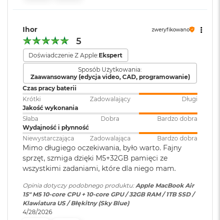
i
Port MagSafe 3
r
Gniazdo słuchawkowe 3,5 mm
1
T
Ihor
Dwa porty Thunderbolt 4 (USB-C) obsługujące:
Wersja systemu
macOS Sequoia lub nowszy
zweryfikowano
B
operacyjnego
:
5
Ładowanie
M
Doświadczenie Z Apple:
Ekspert
a
DisplayPort
Sposób Użytkowania:
Dołączone
Wbudowane aplikacje systemu
c
Zaawansowany (edycja video, CAD, programowanie)
B
oprogramowanie
:
macOS
Thunderbolt 4 (do 40 Gb/s)
Czas pracy baterii
o
o
Krótki
Zadowalający
Długi
USB 4 (do 40 Gb/s)
k
Jakość wykonania
Dodatkowe
Klawiatura z Touch ID, Gładzik
A
Słaba
Dobra
Bardzo dobra
informacje
:
Force Touch wyczuwający siłę
i
Wydajność i płynność
nacisku, Czujnik światła
r
Niewystarczająca
Zadowalająca
Bardzo dobra
2
otoczenia
Mimo długiego oczekiwania, było warto. Fajny
T
sprzęt, szmiga dzięki M5+32GB pamięci ze
Obsługa wyświetlaczy
B
wszystkimi zadaniami, które dla niego mam.
Układ klawiatury
:
ANSI - Angielski US
M
Opinia dotyczy podobnego produktu:
Apple MacBook Air
Obsługa maksymalnie dwóch wyświetlaczy zewnętrznych:
a
15" M5 10‑core CPU + 10‑core GPU / 32GB RAM / 1TB SSD /
c
Dwa wyświetlacze o natywnej rozdzielczości do 6K przy 60
Klawiatura US / Błękitny (Sky Blue)
B
Materiał wykonania
:
Aluminium
Hz lub 4K przy 144 Hz
4/28/2026
o