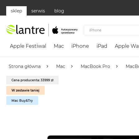
sklep
serwis
blog
Apple
Festiwal
Apple Festiwal
Mac
iPhone
iPad
Apple Wa
Mac
MacBook
Neo
Strona główna
Mac
MacBook Pro
MacBo
Według
Cena producenta: 33999 zł
koloru
MacBook
W zestawie taniej
Neo
Mac Buy&Try
Cytrusowożółty
MacBook
Neo
Subtelny
Róż