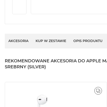
2TB
MacBook
Air
4TB
MacBook
Pro
MacBook
AKCESORIA
KUP W ZESTAWIE
OPIS PRODUKTU
Pro
14
MacBook
REKOMENDOWANE AKCESORIA DO APPLE MACBO
Pro
SREBRNY (SILVER)
16
Według
koloru
MacBook
POR
Pro
Gwiezdna
Czerń