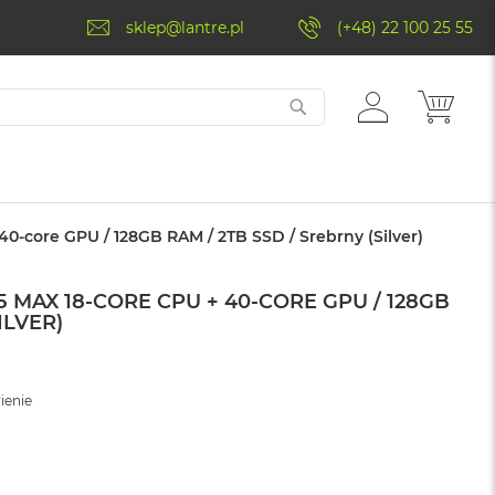
sklep@lantre.pl
(+48) 22 100 25 55
ZALOGUJ
MÓJ 
SIĘ
0-core GPU / 128GB RAM / 2TB SSD / Srebrny (Silver)
 MAX 18-CORE CPU + 40-CORE GPU / 128GB
ILVER)
ienie