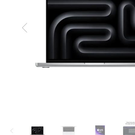
MacBook
Neo
Indygo
MacBook
Neo
Srebrny
Według
pojemności
dysku
MacBook
Neo
256GB
MacBook
Neo
512GB
MacBook
Air
MacBook