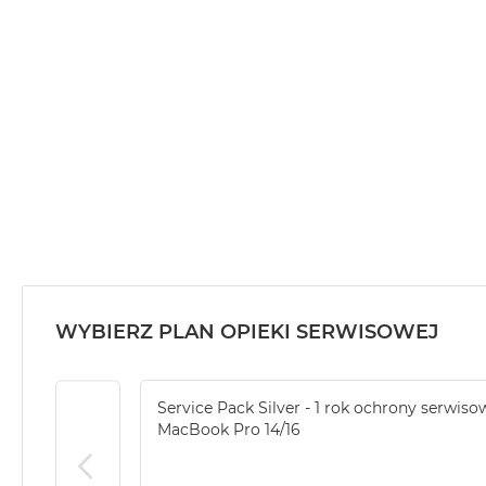
MacBook
Air
32GB
RAM
Według
pojemności
dysku
MacBook
Air
256GB
MacBook
Air
WYBIERZ PLAN OPIEKI SERWISOWEJ
512GB
MacBook
Air
Service Pack Silver - 1 rok ochrony serwiso
1TB
MacBook Pro 14/16
MacBook
Air