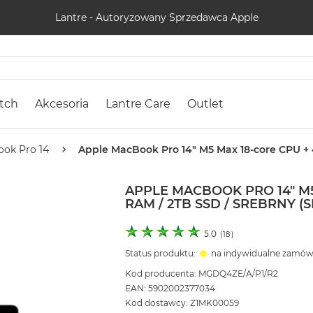
Lantre - Autoryzowany Sprzedawca Apple
tch
Akcesoria
Lantre Care
Outlet
ok Pro 14
Apple MacBook Pro 14" M5 Max 18-core CPU + 4
APPLE MACBOOK PRO 14" M5
RAM / 2TB SSD / SREBRNY (S
5.0
(
18
)
Status produktu:
na indywidualne zamów
Kod producenta: MGDQ4ZE/A/P1/R2
EAN: 5902002377034
Kod dostawcy: Z1MK00059