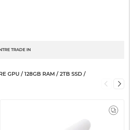
1 199 zł
NTRE TRADE IN
GPU / 128GB RAM / 2TB SSD /
WNAJ
PORÓ