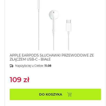
MacBook
Pro
Gwiezdna
szarość
MacBook
Pro
Srebrny
Według
pamięci
APPLE EARPODS SŁUCHAWKI PRZEWODOWE ZE
RAM
ZŁĄCZEM USB-C - BIAŁE
MacBook
Najszybciej u Ciebie:
11.08
Pro
8GB
109 zł
RAM
MacBook
Pro
DO KOSZYKA
16GB
RAM