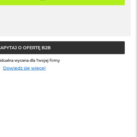
ZAPYTAJ O OFERTĘ B2B
idualna wycena dla Twojej firmy
Dowiedz się więcej
sowej do
Service Pack Platinum - 3 lata ochrony
MacBook Pro 14/16