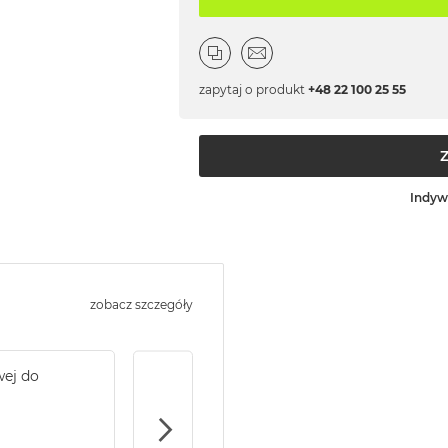
zapytaj o produkt
+48 22 100 25 55
Indyw
zobacz szczegóły
wej do
Service Pack Gold - 2 lata ochrony serwi
MacBook Pro 14/16