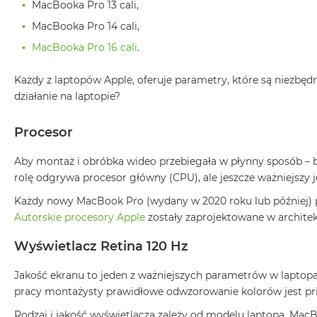
Według
MacBooka Pro 13 cali,
koloru
MacBooka Pro 14 cali,
MacBook
MacBooka Pro 16 cali
.
Air
Błękitny
Każdy z laptopów Apple, oferuje parametry, które są niezbę
MacBook
działanie na laptopie?
Air
Gwiezdna
Procesor
szarość
MacBook
Aby montaż i obróbka wideo przebiegała w płynny sposób – b
Air
rolę odgrywa procesor główny (CPU), ale jeszcze ważniejszy j
Księżycowa
Każdy nowy MacBook Pro (wydany w 2020 roku lub później) po
Poświata
Autorskie procesory Apple
zostały zaprojektowane w archite
MacBook
Air
Wyświetlacz Retina 120 Hz
Północ
Jakość ekranu to jeden z ważniejszych parametrów w laptopa
MacBook
pracy montażysty prawidłowe odwzorowanie kolorów jest pr
Air
Srebrny
Rodzaj i jakość wyświetlacza zależy od modelu laptopa. Mac