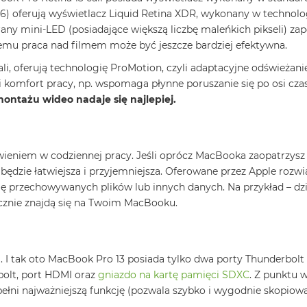
) oferują wyświetlacz Liquid Retina XDR, wykonany w technolog
any mini-LED (posiadające większą liczbę maleńkich pikseli) zap
temu praca nad filmem może być jeszcze bardziej efektywna.
ali, oferują technologię ProMotion, czyli adaptacyjne odświeżan
 komfort pracy, np. wspomaga płynne poruszanie się po osi cz
ontażu wideo nadaje się najlepiej.
eniem w codziennej pracy. Jeśli oprócz MacBooka zaopatrzysz s
 będzie łatwiejsza i przyjemniejsza. Oferowane przez Apple rozw
ę przechowywanych plików lub innych danych. Na przykład – dzi
znie znajdą się na Twoim MacBooku.
. I tak oto MacBook Pro 13 posiada tylko dwa porty Thunderbol
bolt, port HDMI oraz
gniazdo na kartę pamięci SDXC
. Z punktu 
pełni najważniejszą funkcję (pozwala szybko i wygodnie skopiowa