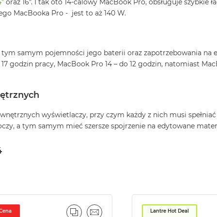
4"
oraz 16". I tak oto 14-calowy MacBook Pro, obsługuje szybkie 
go MacBooka Pro - jest to aż 140 W.
a tym samym pojemności jego baterii oraz zapotrzebowania na e
17 godzin pracy, MacBook Pro 14 – do 12 godzin, natomiast MacB
ętrznych
nętrznych wyświetlaczy, przy czym każdy z nich musi spełniać
oczy, a tym samym mieć szersze spojrzenie na edytowane mater
4
 Cena
Lantre Hot Deal
PORÓWNAJ
EMAIL