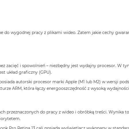
dne do wygodnej pracy z plikami wideo. Zatem jakie cechy gwar
ez zacięć i spowolnień – niezbędny jest wydajny procesor. W 
est układ graficzny (GPU).
siada autorski procesor marki Apple (M1 lub M2) w wersji pods
kturze ARM, która łączy energooszczędność z wysoką wydajności
ch przeznaczonych do pracy z wideo i obróbką treści. Wynika to
iorytetem.
Book Pro Retina 13 cali posiada wyświetlacz wykonany w standa