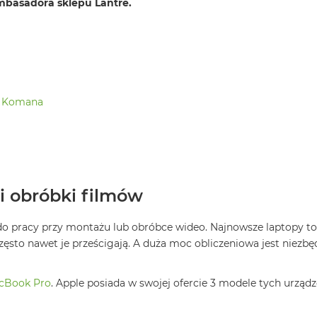
mbasadora sklepu Lantre.
a Komana
i obróbki filmów
a do pracy przy montażu lub obróbce wideo. Najnowsze laptopy t
sto nawet je prześcigają. A duża moc obliczeniowa jest niezbęd
cBook Pro
. Apple posiada w swojej ofercie 3 modele tych urządz