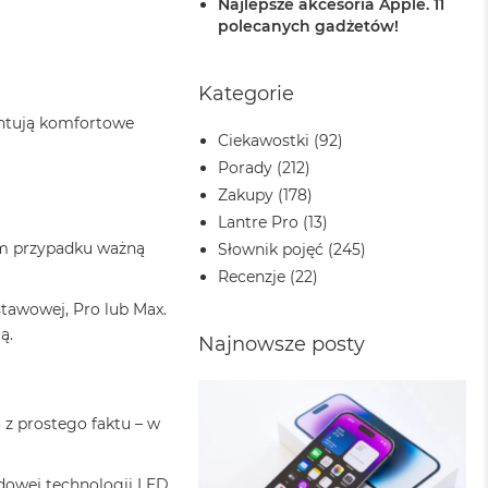
Najlepsze akcesoria Apple. 11
polecanych gadżetów!
Kategorie
antują komfortowe
Ciekawostki
(92)
Porady
(212)
Zakupy
(178)
Lantre Pro
(13)
tym przypadku ważną
Słownik pojęć
(245)
Recenzje
(22)
tawowej, Pro lub Max.
ą.
Najnowsze posty
 z prostego faktu – w
rdowej technologii LED