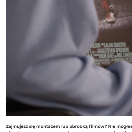
MacBook
Neo
Indygo
MacBook
Neo
Srebrny
Według
pojemności
dysku
MacBook
Neo
256GB
MacBook
Neo
512GB
MacBook
Air
Zajmujesz się montażem lub obróbką filmów? Nie mogłeś tr
MacBook