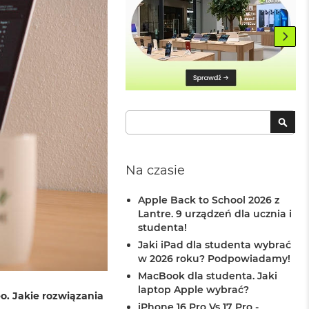
Szukaj
SZU
Na czasie
Apple Back to School 2026 z
Lantre. 9 urządzeń dla ucznia i
studenta!
Jaki iPad dla studenta wybrać
w 2026 roku? Podpowiadamy!
MacBook dla studenta. Jaki
laptop Apple wybrać?
o. Jakie rozwiązania
iPhone 16 Pro Vs 17 Pro -