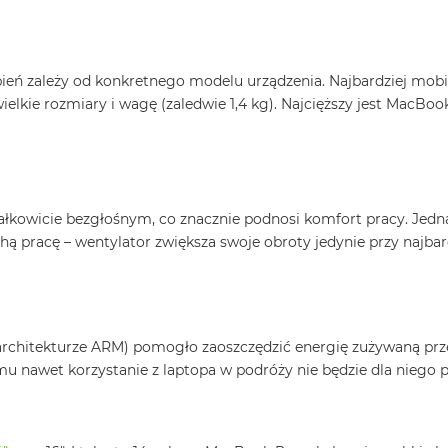
topień zależy od konkretnego modelu urządzenia. Najbardziej mo
elkie rozmiary i wagę (zaledwie 1,4 kg). Najcięższy jest MacBook 
łkowicie bezgłośnym, co znacznie podnosi komfort pracy. Jedn
ą pracę – wentylator zwiększa swoje obroty jedynie przy najba
rchitekturze ARM) pomogło zaoszczędzić energię zużywaną prz
u nawet korzystanie z laptopa w podróży nie będzie dla niego