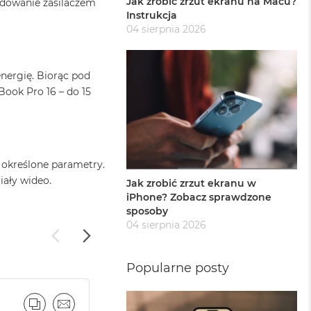
Jak zrobić zrzut ekranu na Macu?
ładowanie zasilaczem
Instrukcja
04 sierpnia 2026
nergię. Biorąc pod
ook Pro 16 – do 15
 określone parametry.
iały wideo.
Jak zrobić zrzut ekranu w
iPhone? Zobacz sprawdzone
sposoby
04 sierpnia 2026
Popularne posty
PORÓWNAJ
EMAIL
PORÓ
E