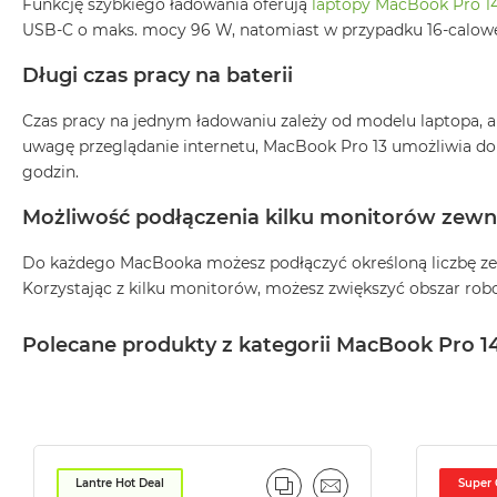
Funkcję szybkiego ładowania oferują
laptopy MacBook Pro 1
2TB
USB-C o maks. mocy 96 W, natomiast w przypadku 16-calowe
MacBook
Air
Długi czas pracy na baterii
4TB
Czas pracy na jednym ładowaniu zależy od modelu laptopa, 
MacBook
uwagę przeglądanie internetu, MacBook Pro 13 umożliwia do 
Pro
godzin.
MacBook
Pro
Możliwość podłączenia kilku monitorów zewn
14
Do każdego MacBooka możesz podłączyć określoną liczbę zew
MacBook
Korzystając z kilku monitorów, możesz zwiększyć obszar rob
Pro
16
Polecane produkty z kategorii MacBook Pro 1
Według
koloru
MacBook
Pro
Gwiezdna
Czerń
Lantre Hot Deal
Super
PORÓWNAJ
EMAIL