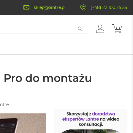
sklep@lantre.pl
(+48) 22 100 25 55
ZALOGUJ
MÓJ 
SIĘ
a Pro do montażu
ntre