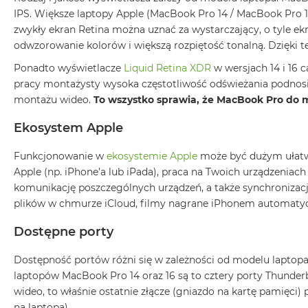
IPS. Większe laptopy Apple (MacBook Pro 14 / MacBook Pro 16
MacBook
zwykły ekran Retina można uznać za wystarczający, o tyle ekr
Air
odwzorowanie kolorów i większą rozpiętość tonalną. Dzięki 
Złoty
Ponadto wyświetlacze
Liquid Retina XDR
w wersjach 14 i 16 c
Według
pracy montażysty wysoka częstotliwość odświeżania podnosi
pamięci
RAM
montażu wideo.
To wszystko sprawia, że MacBook Pro do m
MacBook
Ekosystem Apple
Air
8GB
Funkcjonowanie w
ekosystemie Apple
może być dużym ułatwi
RAM
Apple (np. iPhone’a lub iPada), praca na Twoich urządzeniach
MacBook
komunikację poszczególnych urządzeń, a także synchronizacj
Air
plików w chmurze iCloud, filmy nagrane iPhonem automatyc
16GB
Dostępne porty
RAM
MacBook
Dostępność portów różni się w zależności od modelu laptopa
Air
laptopów MacBook Pro 14 oraz 16 są to cztery porty Thunder
24GB
wideo, to właśnie ostatnie złącze (gniazdo na kartę pamięci) 
RAM
na laptopa).