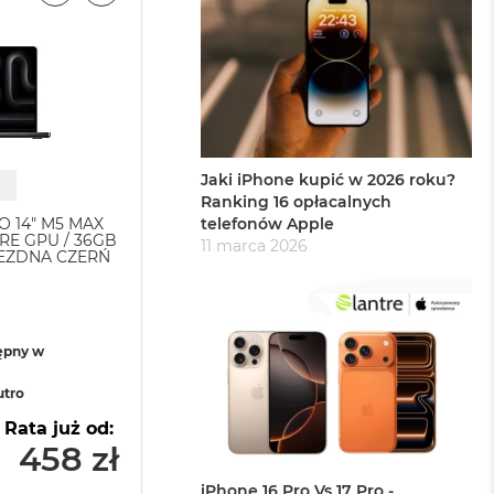
Jaki iPhone kupić w 2026 roku?
Ranking 16 opłacalnych
 14" M5 MAX
APPLE MACBOOK PRO 14" M5 PRO
telefonów Apple
RE GPU / 36GB
18-CORE CPU + 20-CORE GPU / 24G
11 marca 2026
IEZDNA CZERŃ
RAM / 2TB SSD / SREBRNY (SILVER)
ępny w
Status produktu:
dostępny w
magazynie
utro
Najszybciej u Ciebie:
jutro
Rata już od:
20 rat 0% od:
458 zł
12 899 zł
645 z
iPhone 16 Pro Vs 17 Pro -