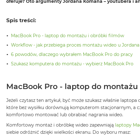
oferuje? Oto argumenty Jordana Komana – youtubera i a
Air
M5
Spis treści:
MacBook
Air
M4
MacBook Pro - laptop do montażu i obróbki filmów
MacBook
Workflow - jak przebiega proces montażu wideo u Jordan
Air
6 powodów, dlaczego wybrałem MacBook Pro do pracy
M3
Szukasz komputera do montażu - wybierz MacBook Pro
MacBook
Air
M2
MacBook Pro - laptop do montażu 
MacBook
Air
Jeżeli czytasz ten artykuł, być może szukasz właśnie laptop
13
które bez wysiłku dorównują komputerom stacjonarnym, a czę
komfortowo montować lub obrabiać nagrania wideo.
MacBook
Air
Komfortowy montaż i obróbkę wideo zapewniają
laptopy Ma
15
siebie odróżnić dzięki wielkości ekranu. Do wyboru masz: