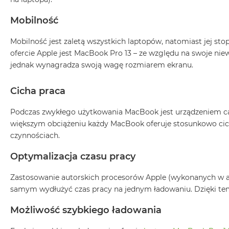
MacBook
Mobilność
Air
32GB
Mobilność jest zaletą wszystkich laptopów, natomiast jej s
RAM
ofercie Apple jest MacBook Pro 13 – ze względu na swoje niewi
Według
jednak wynagradza swoją wagę rozmiarem ekranu.
pojemności
dysku
Cicha praca
MacBook
Air
Podczas zwykłego użytkowania MacBook jest urządzeniem ca
256GB
większym obciążeniu każdy MacBook oferuje stosunkowo cich
MacBook
czynnościach.
Air
Optymalizacja czasu pracy
512GB
MacBook
Zastosowanie autorskich procesorów Apple (wykonanych w a
Air
samym wydłużyć czas pracy na jednym ładowaniu. Dzięki tem
1TB
Możliwość szybkiego ładowania
MacBook
Air