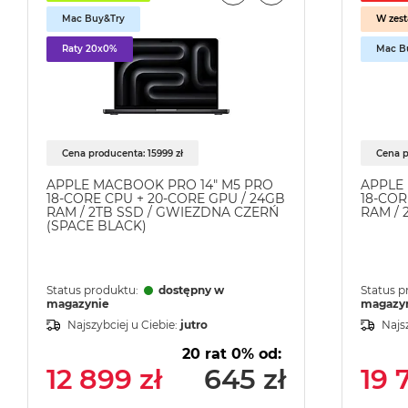
MacBook
Mac Buy&Try
W zest
Pro
Raty 20x0%
Mac B
Gwiezdna
szarość
MacBook
Pro
Srebrny
Cena producenta: 15999 zł
Cena p
Według
APPLE MACBOOK PRO 14" M5 PRO
APPLE
pamięci
18-CORE CPU + 20-CORE GPU / 24GB
18-COR
RAM / 2TB SSD / GWIEZDNA CZERŃ
RAM / 
RAM
(SPACE BLACK)
MacBook
Pro
8GB
Status produktu:
dostępny w
Status p
RAM
magazynie
magazy
Najszybciej u Ciebie:
jutro
Najs
MacBook
Pro
20 rat 0% od:
16GB
12 899 zł
645 zł
19 
RAM