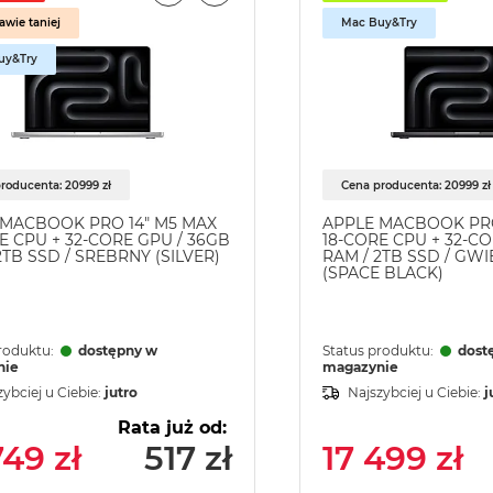
awie taniej
Mac Buy&Try
uy&Try
roducenta: 20999 zł
Cena producenta: 20999 zł
 MACBOOK PRO 14" M5 MAX
APPLE MACBOOK PRO
E CPU + 32-CORE GPU / 36GB
18-CORE CPU + 32-CO
2TB SSD / SREBRNY (SILVER)
RAM / 2TB SSD / GW
(SPACE BLACK)
roduktu:
dostępny w
Status produktu:
dost
nie
magazynie
zybciej u Ciebie:
jutro
Najszybciej u Ciebie:
j
Rata już od:
749 zł
517 zł
17 499 zł