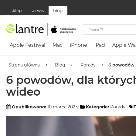
sklep
serwis
blog
Apple
Festiwal
Apple Festiwal
Mac
iPhone
iPad
Apple Wa
Mac
MacBook
Neo
Strona główna
Blog
Porady
6 powodów, 
Według
6 powodów, dla który
koloru
wideo
MacBook
Neo
Cytrusowożółty
Opublikowano:
10 marca 2023
Kategorie:
Porady
T
MacBook
Neo
Subtelny
Róż