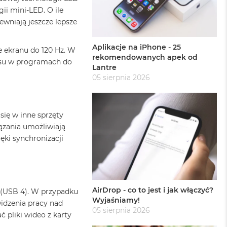
ii mini-LED. O ile
ewniają jeszcze lepsze
Aplikacje na iPhone - 25
ie ekranu do 120 Hz. W
rekomendowanych apek od
asu w programach do
Lantre
05 sierpnia 2026
ię w inne sprzęty
iązania umożliwiają
ęki synchronizacji
AirDrop - co to jest i jak włączyć?
t (USB 4). W przypadku
Wyjaśniamy!
widzenia pracy nad
05 sierpnia 2026
ć pliki wideo z karty