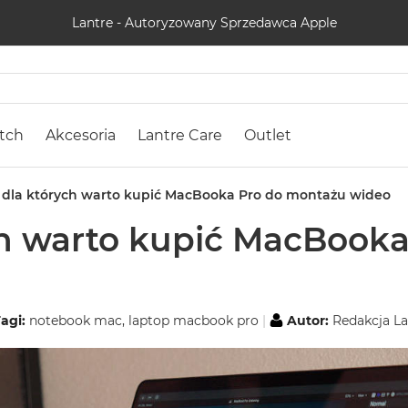
Lantre - Autoryzowany Sprzedawca Apple
tch
Akcesoria
Lantre Care
Outlet
dla których warto kupić MacBooka Pro do montażu wideo
ch warto kupić MacBook
agi:
notebook mac
,
laptop macbook pro
Autor:
Redakcja La