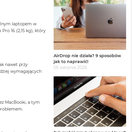
bilnym laptopem w
Pro 16 (2,15 kg), który
AirDrop nie działa? 9 sposobów
jak to naprawić!
ak nawet przy
05 sierpnia 2026
rdziej wymagających
ez MacBooki, a tym
 problemem.