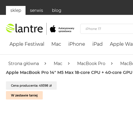
sklep
serwis
blog
Apple
Festiwal
Apple Festiwal
Mac
iPhone
iPad
Apple Wa
Mac
MacBook
Neo
Strona główna
Mac
MacBook Pro
MacBo
Według
Apple MacBook Pro 14" M5 Max 18-core CPU + 40-core GPU / 
koloru
MacBook
Cena producenta: 49398 zł
Neo
W zestawie taniej
Cytrusowożółty
MacBook
Neo
Subtelny
Róż