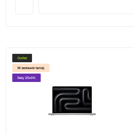
2TB
MacBook
Air
4TB
MacBook
Pro
MacBook
Pro
Outlet
14
W zestawie taniej
MacBook
Raty 20x0%
Pro
16
Według
koloru
MacBook
Pro
Gwiezdna
Czerń