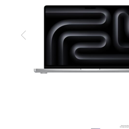
MacBook
Neo
Indygo
MacBook
Neo
Srebrny
Według
pojemności
dysku
MacBook
Neo
256GB
MacBook
Neo
512GB
MacBook
Air
MacBook