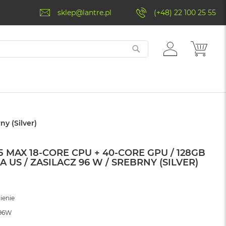
sklep@lantre.pl
(+48) 22 100 25 55
ZALOGUJ
MÓJ 
SIĘ
y (Silver)
 MAX 18-CORE CPU + 40-CORE GPU / 128GB
 US / ZASILACZ 96 W / SREBRNY (SILVER)
ienie
/96W