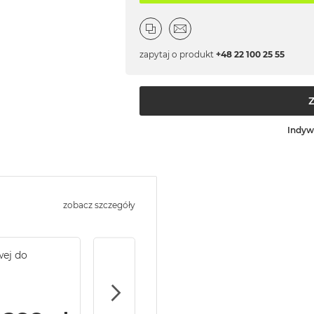
zapytaj o produkt
+48 22 100 25 55
Indyw
zobacz szczegóły
wej do
Service Pack Gold - 2 lata ochrony serwi
MacBook Pro 14/16