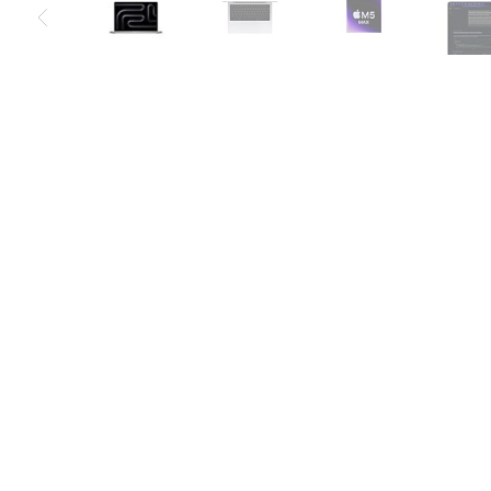
Air
M5
MacBook
Air
M4
MacBook
Air
M3
MacBook
Air
M2
MacBook
Air
13
MacBook
Air
15