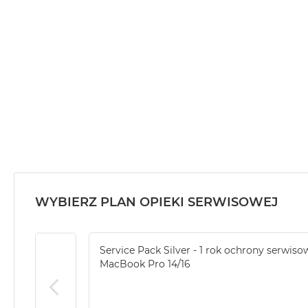
MacBook
Air
32GB
RAM
Według
pojemności
dysku
MacBook
Air
256GB
MacBook
Air
WYBIERZ PLAN OPIEKI SERWISOWEJ
512GB
MacBook
Air
Service Pack Silver - 1 rok ochrony serwiso
1TB
MacBook Pro 14/16
MacBook
Air