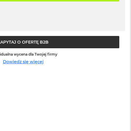
ZAPYTAJ O OFERTĘ B2B
idualna wycena dla Twojej firmy
Dowiedz się więcej
sowej do
Service Pack Platinum - 3 lata ochrony
MacBook Pro 14/16