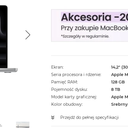
Ekran
14,2" (3
Seria procesora i rdzenie
Apple M
Pamięć RAM
128 GB
Pojemność dysku
8 TB
Model karty graficznej
Apple M
Kolor obudowy
Srebrny
Przejdź do pełnej specyfikacji