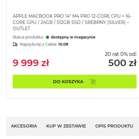
MacBook
Pro
APPLE MACBOOK PRO 14" M4 PRO 12-CORE CPU + 16-
Gwiezdna
CORE GPU / 24GB / 512GB SSD / SREBRNY (SILVER) –
szarość
OUTLET
MacBook
Status produktu:
dostępny w magazynie
Pro
Najszybciej u Ciebie:
10.08
Srebrny
20 rat 0% od:
Według
9 999 zł
500 zł
pamięci
RAM
DO KOSZYKA
MacBook
Pro
8GB
RAM
MacBook
Pro
16GB
AKCESORIA
KUP W ZESTAWIE
OPIS PRODUKTU
RAM