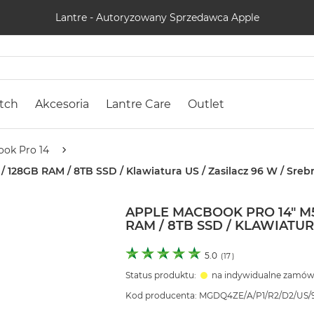
Lantre - Autoryzowany Sprzedawca Apple
tch
Akcesoria
Lantre Care
Outlet
ok Pro 14
128GB RAM / 8TB SSD / Klawiatura US / Zasilacz 96 W / Srebrn
APPLE MACBOOK PRO 14" M5
RAM / 8TB SSD / KLAWIATURA
5.0
(
17
)
Status produktu:
na indywidualne zamów
Kod producenta: MGDQ4ZE/A/P1/R2/D2/US