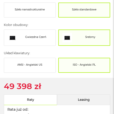
o
o
k
Szkło nanostrukturalne
Szkło standardowe
N
e
o
Kolor obudowy:
S
r
e
Gwiezdna Czerń
Srebrny
b
r
n
Układ klawiatury:
y
W
ANSI - Angielski US
ISO - Angielski PL
e
d
ł
49 398 zł
u
g
p
o
Raty
Leasing
j
e
Rata już od:
m