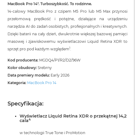
B
MacBook Pro 14″. Turboszybkość. To rodzinne.
o
14-calowy MacBook Pro z czipem M5 Pro lub M5 Max przynosi
o
k
przełomową prędkość i potężne, działające na urządzeniu
A
narzędzia AI do zadań osobistych, profesjonalnych i kreatywnych.
i
r
Dzięki baterii na cały dzień, dwukrotnie większej bazowej pamięci
B
masowej i zjawiskowemu wyświetlaczowi Liquid Retina XDR to
ł
1
sprzęt pro pod każdym względem
.
ę
k
Kod producenta:
MGDQ4/P1/R2/D2/96W
i
t
Kolor obudowy:
Srebrny
n
Data premiery modelu:
Early 2026
y
Kategoria:
MacBook Pro 14
M
a
c
Specyfikacja:
B
o
o
Wyświetlacz Liquid Retina XDR o przekątnej 14,2
4
cala
k
A
i
w technologii True Tone i ProMotion