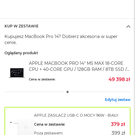
A
i
r
M
4
KUP W ZESTAWIE
M
Kupujesz MacBook Pro 14? Dobierz akcesoria w super
a
cenie.
c
B
Oglądany produkt
o
o
APPLE MACBOOK PRO 14" M5 MAX 18-CORE
k
CPU + 40-CORE GPU / 128GB RAM / 8TB SSD /
A
ZASILACZ 96 W / SREBRNY (SILVER)
i
49 398 zł
Cena w zestawie:
r
M
3
Edytuj zestaw
M
a
APPLE ZASILACZ USB-C O MOCY 96W - BIAŁY
c
B
379 zł
Cena w zestawie:
o
o
399 zł
Poza zestawem: