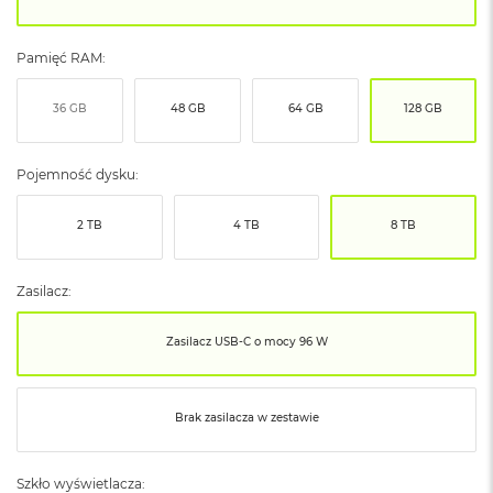
ó
ż
Pamięć RAM:
M
a
36 GB
48 GB
64 GB
128 GB
c
B
o
Pojemność dysku:
o
k
N
2 TB
4 TB
8 TB
e
o
I
Zasilacz:
n
d
y
Zasilacz USB‑C o mocy 96 W
g
o
M
Brak zasilacza w zestawie
a
c
B
Szkło wyświetlacza: