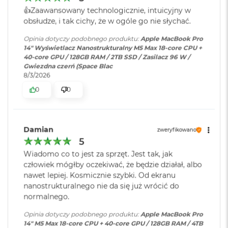
BATERIA NA CAŁY DZIEŃ
– MacBook Pro jest
8
graficznej
:
👍️Zaawansowany technologicznie, intuicyjny w
G
zdumiewająco wydajny bez względu na to, czy pracuje na
obsłudze, i tak cichy, że w ogóle go nie słychać.
B
baterii, czy jest podłączony do zasilania.
R
Seria karty
Apple M5 Max
Opinia dotyczy podobnego produktu:
Apple MacBook Pro
A
MACOS NAPĘDZA APKI
– Wszystkie aplikacje, których
14" Wyświetlacz Nanostrukturalny M5 Max 18-core CPU +
graficznej
:
M
40-core GPU / 128GB RAM / 2TB SSD / Zasilacz 96 W /
używasz na co dzień – w tym te wbudowane, takie jak
Gwiezdna czerń (Space Blac
M
3
FaceTime
i Wiadomości – działają na macOS błyskawicznie.
8/3/2026
a
Model karty
Apple M5 Max (40-rdzeniowy
A wbudowana ochrona przed wirusami i bezpłatne
c
0
0
graficznej
:
GPU)
B
uaktualnienia oprogramowania zapewniają
o
bezpieczeństwo i sprawne działanie.
o
Rodzaje wejść /
3 x Thunderbolt 5 (USB-C), 1 x
k
Damian
KTO KOCHA IPHONE’A, POKOCHA I MACA
– Mac świetnie
zweryfikowano
A
wyjść
:
Gniazdo na kartę SDXC, 1 x
5
dogaduje się z każdym urządzeniem Apple. Razem potrafią
i
HDMI, 1 x Gniazdo słuchawkowe
r
Wiadomo co to jest za sprzęt. Jest tak, jak
zdziałać cuda. Możesz skopiować coś na iPhonie i wkleić to
3.5 mm, 1 x MagSafe 3
1
człowiek mógłby oczekiwać, że będzie działał, albo
na Macu. Na Macu porozmawiasz też przez FaceTime i
6
nawet lepiej. Kosmicznie szybki. Od ekranu
G
3
wyślesz tekst przez apkę Wiadomości
nanostrukturalnego nie da się już wrócić do
Dźwięk
:
System sześciu głośników,
B
normalnego.
R
Dźwięk przestrzenny, Dolby
OLŚNIEWAJĄCY PROFESJONALNY WYŚWIETLACZ
–
A
Atmos, Układ trzech
4
Wyświetlacz Liquid Retina XDR 14,2 cala
ma 1600 nitów
Opinia dotyczy podobnego produktu:
Apple MacBook Pro
M
mikrofonów
14" M5 Max 18-core CPU + 40-core GPU / 128GB RAM / 4TB
5
jasności szczytowej
, 1000 nitów jasności utrzymywanej i