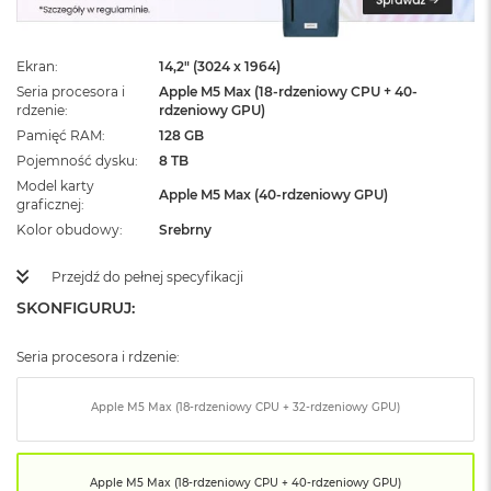
ż
ó
ł
Ekran
14,2" (3024 x 1964)
t
y
Seria procesora i
Apple M5 Max (18-rdzeniowy CPU + 40-
rdzenie
rdzeniowy GPU)
M
Pamięć RAM
128 GB
a
Pojemność dysku
8 TB
c
Model karty
B
Apple M5 Max (40-rdzeniowy GPU)
graficznej
o
o
Kolor obudowy
Srebrny
k
N
Przejdź do pełnej specyfikacji
e
SKONFIGURUJ:
o
S
u
Seria procesora i rdzenie:
b
t
e
Apple M5 Max (18-rdzeniowy CPU + 32-rdzeniowy GPU)
l
n
y
Apple M5 Max (18-rdzeniowy CPU + 40-rdzeniowy GPU)
R