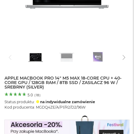
o
l
o
r
u
M
a
c
B
o
o
k
N
e
APPLE MACBOOK PRO 14" M5 MAX 18-CORE CPU + 40-
CORE GPU / 128GB RAM / 8TB SSD / ZASILACZ 96 W /
o
SREBRNY (SILVER)
C
y
5.0
(
18
)
t
Status produktu:
na indywidualne zamówienie
r
Kod producenta: MGDQ4ZE/A/P1/R2/D2/96W
u
s
o
w
o