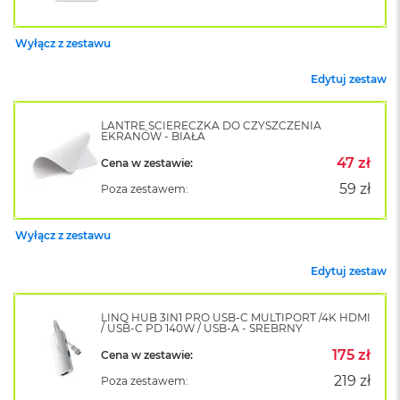
k
A
i
Wyłącz z zestawu
r
M
Edytuj zestaw
2
M
LANTRE ŚCIERECZKA DO CZYSZCZENIA
EKRANÓW - BIAŁA
a
c
47 zł
Cena w zestawie:
B
o
59 zł
Poza zestawem:
o
k
A
Wyłącz z zestawu
i
r
Edytuj zestaw
1
3
LINQ HUB 3IN1 PRO USB-C MULTIPORT /4K HDMI
/ USB-C PD 140W / USB-A - SREBRNY
M
a
175 zł
Cena w zestawie:
c
219 zł
Poza zestawem:
B
o