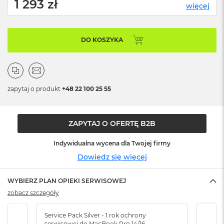
1 293 zł
n
więcej
o
ś
c
i
DO KOSZYKA
d
y
s
k
u
zapytaj o produkt
+48 22 100 25 55
M
a
c
ZAPYTAJ O OFERTĘ B2B
B
o
Indywidualna wycena dla Twojej firmy
o
Dowiedz się więcej
k
N
e
WYBIERZ PLAN OPIEKI SERWISOWEJ
o
2
zobacz szczegóły
5
6
Service Pack Silver - 1 rok ochrony
Servi
G
serwisowej do MacBook Pro 14/16
serw