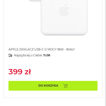
A
i
r
M
a
c
B
o
o
k
APPLE ZASILACZ USB-C O MOCY 96W - BIAŁY
A
i
Najszybciej u Ciebie:
11.08
r
M
5
399 zł
M
a
c
DO KOSZYKA
B
o
o
k