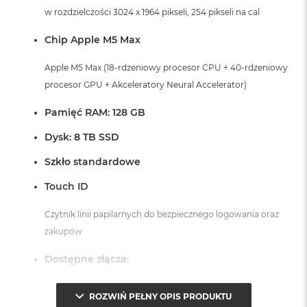
r
w rozdzielczości 3024 x 1964 pikseli, 254 pikseli na cal
G
w
Chip Apple M5 Max
i
e
z
Apple M5 Max (18-rdzeniowy procesor CPU + 40-rdzeniowy
d
procesor GPU + Akceleratory Neural Accelerator)
n
a
Pamięć RAM: 128 GB
s
z
Dysk: 8 TB SSD
a
r
Szkło standardowe
o
ś
Touch ID
ć
Czytnik linii papilarnych do bezpiecznego logowania oraz
M
a
zakupów
c
B
Dostępne złącza:
o
o
3 x Thunderbolt 5 (USB-C)
k
ROZWIŃ PEŁNY OPIS PRODUKTU
A
1 x Port HDMI