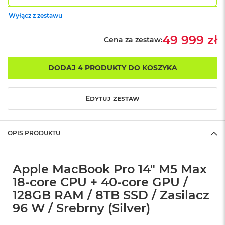
o
Wyłącz z zestawu
k
A
i
49 999 zł
Cena za zestaw:
r
1
5
DODAJ 4 PRODUKTY DO KOSZYKA
W
e
Edytuj zestaw
d
ł
u
g
OPIS PRODUKTU
k
o
l
o
Apple MacBook Pro 14" M5 Max
r
18-core CPU + 40-core GPU /
u
128GB RAM / 8TB SSD / Zasilacz
M
96 W / Srebrny (Silver)
a
c