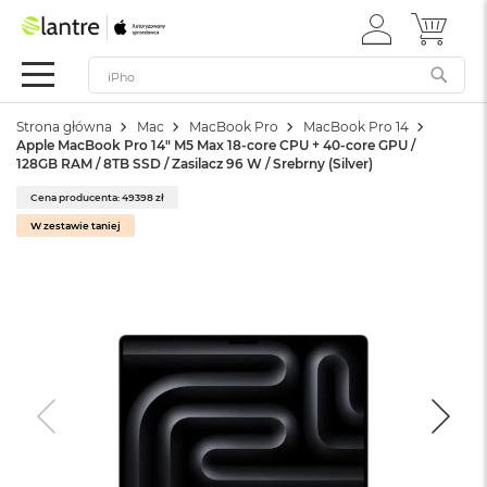
ZALOGUJ
MÓJ 
Apple
SIĘ
Festiwal
Mac
Strona główna
Mac
MacBook Pro
MacBook Pro 14
M
Apple MacBook Pro 14" M5 Max 18-core CPU + 40-core GPU /
a
128GB RAM / 8TB SSD / Zasilacz 96 W / Srebrny (Silver)
c
B
Cena producenta: 49398 zł
o
W zestawie taniej
o
k
N
e
o
W
e
d
ł
u
g
k