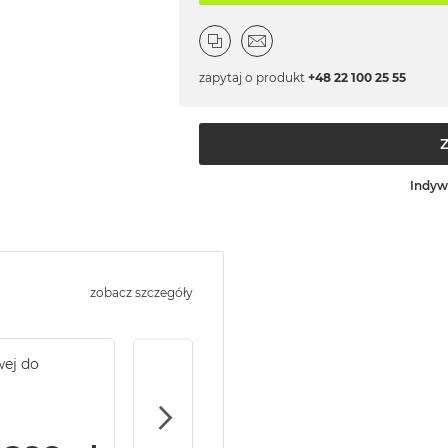
zapytaj o produkt
+48 22 100 25 55
Indyw
zobacz szczegóły
wej do
Service Pack Gold - 2 lata ochrony serwi
MacBook Pro 14/16