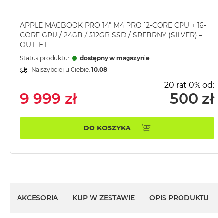
MacBook
Pro
APPLE MACBOOK PRO 14" M4 PRO 12-CORE CPU + 16-
Gwiezdna
CORE GPU / 24GB / 512GB SSD / SREBRNY (SILVER) –
szarość
OUTLET
MacBook
Status produktu:
dostępny w magazynie
Pro
Najszybciej u Ciebie:
10.08
Srebrny
20 rat 0% od:
Według
9 999 zł
500 zł
pamięci
RAM
DO KOSZYKA
MacBook
Pro
8GB
RAM
MacBook
Pro
16GB
AKCESORIA
KUP W ZESTAWIE
OPIS PRODUKTU
RAM