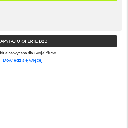
ZAPYTAJ O OFERTĘ B2B
idualna wycena dla Twojej firmy
Dowiedz się więcej
sowej do
Service Pack Platinum - 3 lata ochrony
MacBook Pro 14/16