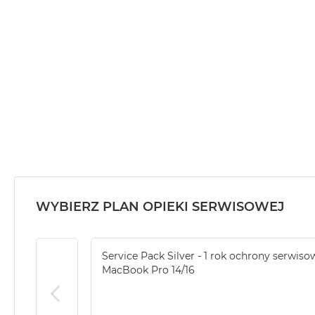
MacBook
Air
32GB
RAM
Według
pojemności
dysku
MacBook
Air
256GB
MacBook
Air
WYBIERZ PLAN OPIEKI SERWISOWEJ
512GB
MacBook
Air
Service Pack Silver - 1 rok ochrony serwiso
1TB
MacBook Pro 14/16
MacBook
Air