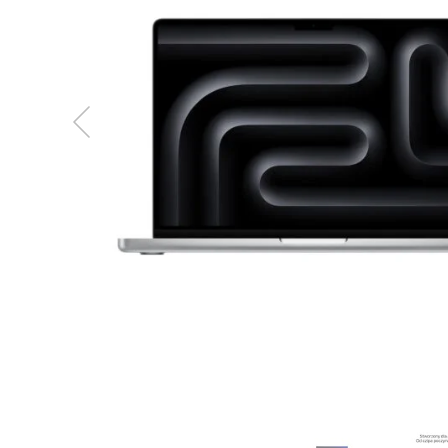
MacBook
Neo
Indygo
MacBook
Neo
Srebrny
Według
pojemności
dysku
MacBook
Neo
256GB
MacBook
Neo
512GB
MacBook
Air
MacBook