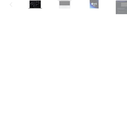
Air
M5
MacBook
Air
M4
MacBook
Air
M3
MacBook
Air
M2
MacBook
Air
13
MacBook
Air
15