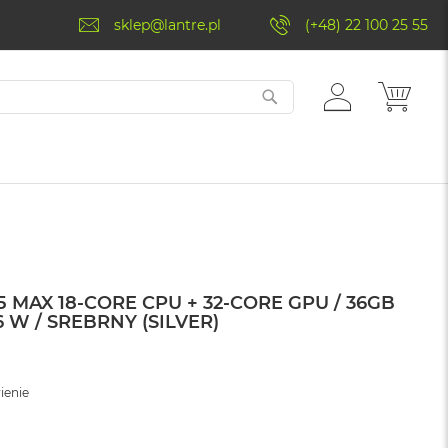
sklep@lantre.pl
(+48) 22 100 25 55
ZALOGUJ
MÓJ 
SIĘ
 MAX 18-CORE CPU + 32-CORE GPU / 36GB
6 W / SREBRNY (SILVER)
ienie