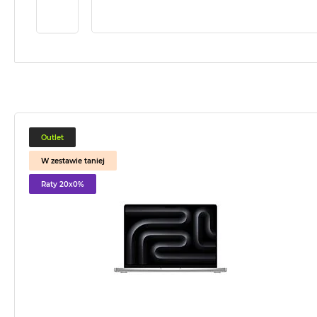
2TB
MacBook
Air
4TB
MacBook
Pro
MacBook
Pro
Outlet
14
W zestawie taniej
MacBook
Raty 20x0%
Pro
16
Według
koloru
MacBook
Pro
Gwiezdna
Czerń