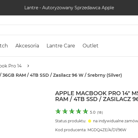
Lantre - Autoryzowany Sprzedawca Apple
tch
Akcesoria
Lantre Care
Outlet
ok Pro 14
36GB RAM / 4TB SSD / Zasilacz 96 W / Srebrny (Silver)
APPLE MACBOOK PRO 14" M5
RAM / 4TB SSD / ZASILACZ 9
5.0
(
18
)
Status produktu:
na indywidualne zamów
Kod producenta: MGDQ4ZE/A/D1/96W