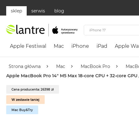
sklep
serwis
blog
Apple
Festiwal
Apple Festiwal
Mac
iPhone
iPad
Apple Wa
Mac
MacBook
Neo
Strona główna
Mac
MacBook Pro
MacBo
Według
Apple MacBook Pro 14" M5 Max 18-core CPU + 32-core GPU / 
koloru
MacBook
Cena producenta: 26398 zł
Neo
W zestawie taniej
Cytrusowożółty
Mac Buy&Try
MacBook
Neo
Subtelny
Róż