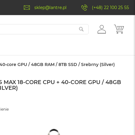
sklep@lantre.pl
(+48) 22 100 25 55
ZALOGUJ
MÓJ 
SIĘ
0-core GPU / 48GB RAM / 8TB SSD / Srebrny (Silver)
 MAX 18-CORE CPU + 40-CORE GPU / 48GB
ILVER)
ienie