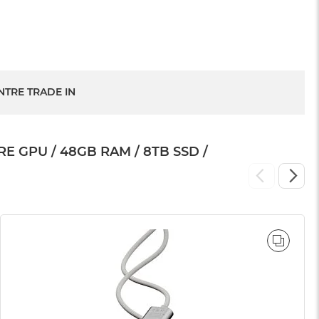
NTRE TRADE IN
GPU / 48GB RAM / 8TB SSD /
WNAJ
PORÓ