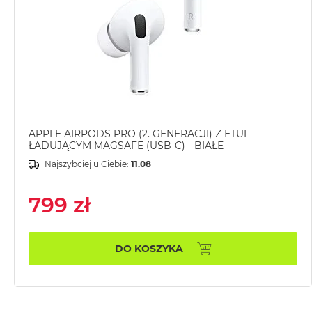
MacBook
Pro
Gwiezdna
szarość
MacBook
Pro
Srebrny
APPLE AIRPODS PRO (2. GENERACJI) Z ETUI
Według
ŁADUJĄCYM MAGSAFE (USB-C) - BIAŁE
pamięci
RAM
Najszybciej u Ciebie:
11.08
MacBook
799 zł
Pro
8GB
RAM
DO KOSZYKA
MacBook
Pro
16GB
RAM