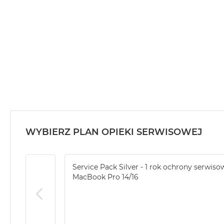
MacBook
Air
32GB
RAM
Według
pojemności
dysku
MacBook
Air
256GB
WYBIERZ PLAN OPIEKI SERWISOWEJ
MacBook
Air
512GB
Service Pack Silver - 1 rok ochrony serwiso
MacBook
MacBook Pro 14/16
Air
1TB
MacBook
Air