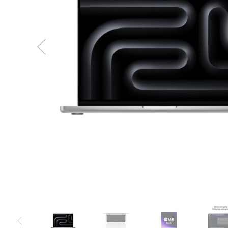
MacBook
Neo
Indygo
MacBook
Neo
Srebrny
Według
pojemności
dysku
MacBook
Neo
256GB
MacBook
Neo
512GB
MacBook
Air
MacBook