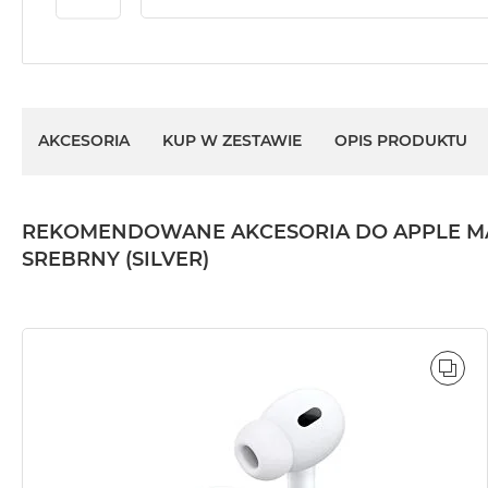
2TB
MacBook
Air
4TB
MacBook
AKCESORIA
KUP W ZESTAWIE
OPIS PRODUKTU
Pro
MacBook
Pro
REKOMENDOWANE AKCESORIA DO APPLE MACBO
14
SREBRNY (SILVER)
MacBook
Pro
16
Według
koloru
POR
MacBook
Pro
Gwiezdna
Czerń