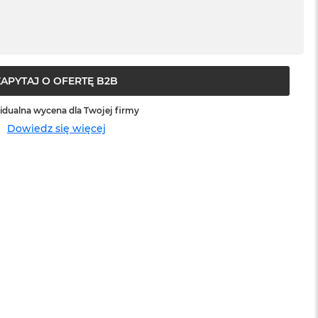
ZAPYTAJ O OFERTĘ B2B
idualna wycena dla Twojej firmy
Dowiedz się więcej
sowej do
Service Pack Platinum - 3 lata ochrony
MacBook Pro 14/16
1 199 zł