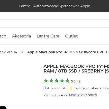
Lantre - Autoryzowany Sprzedawca Apple
tch
Akcesoria
Lantre Care
Outlet
ok Pro 14
Apple MacBook Pro 14" M5 Max 18-core CPU + 4
APPLE MACBOOK PRO 14" M5
RAM / 8TB SSD / SREBRNY (S
5.0
(
18
)
Status produktu:
na indywidualne zamów
Kod producenta: MGDQ4ZE/A/P1/D2