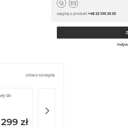
zapytaj o produkt
+48 22 100 25 55
Indyw
zobacz szczegóły
wej do
Service Pack Gold - 2 lata ochrony serwi
MacBook Pro 14/16
299 zł