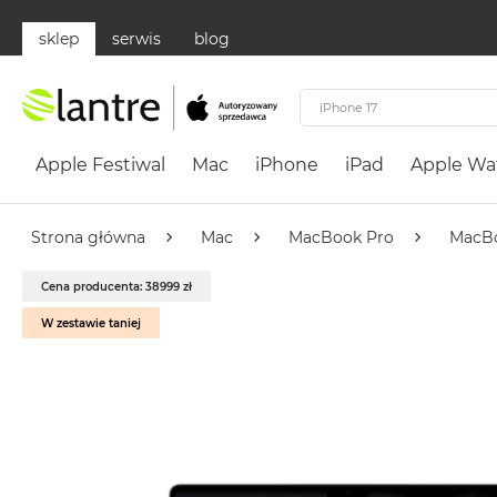
sklep
serwis
blog
Apple
Festiwal
Apple Festiwal
Mac
iPhone
iPad
Apple Wa
Mac
MacBook
Neo
Strona główna
Mac
MacBook Pro
MacBo
Według
Cena producenta: 38999 zł
koloru
MacBook
W zestawie taniej
Neo
Cytrusowożółty
MacBook
Neo
Subtelny
Róż