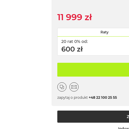
11 999 zł
Raty
20 rat 0% od:
600 zł
zapytaj o produkt
+48 22 100 25 55
Indyw