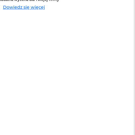
Dowiedz się więcej
sowej do
Service Pack Platinum - 3 lata ochrony
MacBook Pro 14/16
1 199 zł