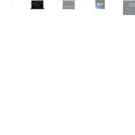
Air
M5
MacBook
Air
M4
MacBook
Air
M3
MacBook
Air
M2
MacBook
Air
13
MacBook
Air
15