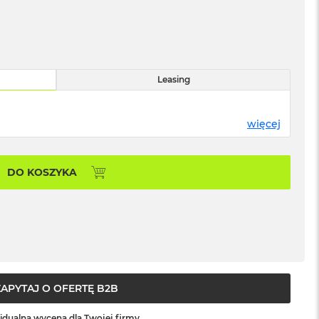
Leasing
więcej
DO KOSZYKA
ZAPYTAJ O OFERTĘ B2B
idualna wycena dla Twojej firmy