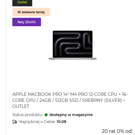
Outlet
MacBook
Pro
W zestawie taniej
Gwiezdna
Raty 20x0%
szarość
MacBook
Pro
Srebrny
Według
pamięci
RAM
MacBook
Pro
8GB
APPLE MACBOOK PRO 14" M4 PRO 12-CORE CPU + 16-
RAM
CORE GPU / 24GB / 512GB SSD / SREBRNY (SILVER) –
OUTLET
MacBook
Status produktu:
dostępny w magazynie
Pro
Najszybciej u Ciebie:
10.08
16GB
RAM
20 rat 0% od: