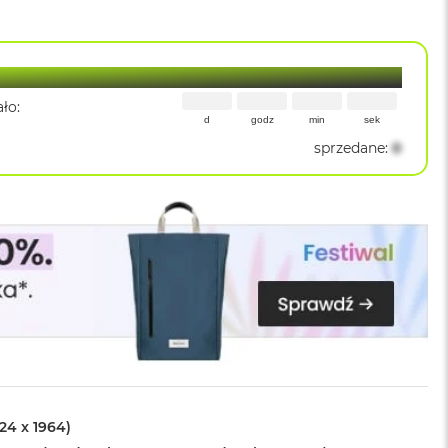
ło:
d
godz
min
sek
sprzedane
:
0
024 x 1964)