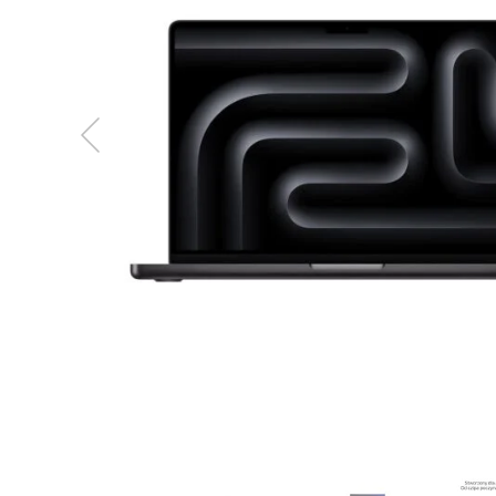
MacBook
Neo
Indygo
MacBook
Neo
Srebrny
Według
pojemności
dysku
MacBook
Neo
256GB
MacBook
Neo
512GB
MacBook
Air
MacBook