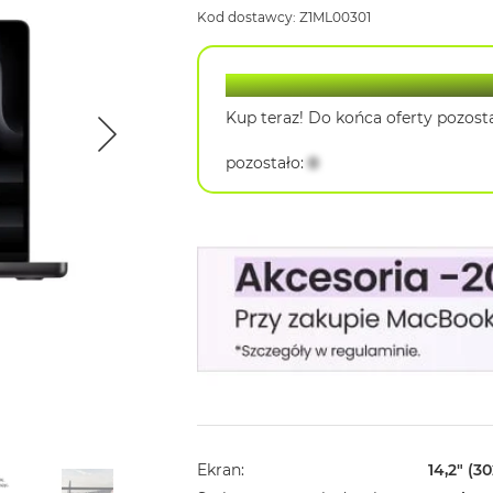
Kod dostawcy: Z1ML00301
Lantre Hot Deal
Kup teraz! Do końca oferty pozosta
pozostało
:
0
Ekran
14,2" (3