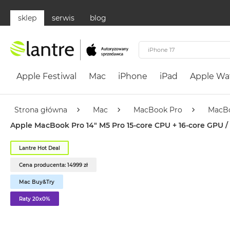
sklep
serwis
blog
Apple
Festiwal
Apple Festiwal
Mac
iPhone
iPad
Apple Wa
Mac
MacBook
Neo
Strona główna
Mac
MacBook Pro
MacBo
Według
Apple MacBook Pro 14" M5 Pro 15-core CPU + 16-core GPU /
koloru
MacBook
Lantre Hot Deal
Neo
Cena producenta: 14999 zł
Cytrusowożółty
Mac Buy&Try
MacBook
Neo
Raty 20x0%
Subtelny
Róż