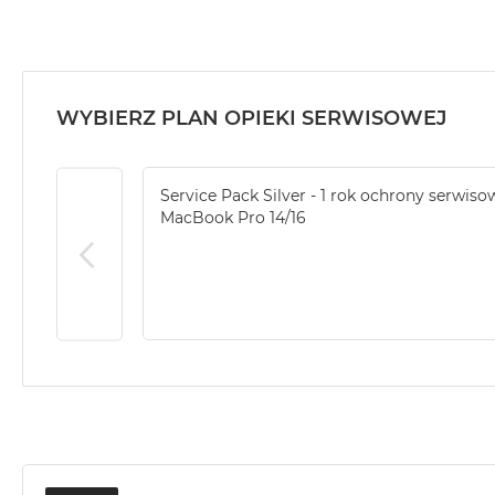
2TB
MacBook
Air
4TB
WYBIERZ PLAN OPIEKI SERWISOWEJ
MacBook
Pro
MacBook
Service Pack Silver - 1 rok ochrony serwiso
Pro
MacBook Pro 14/16
14
MacBook
Pro
16
Według
koloru
MacBook
Pro
Gwiezdna
Czerń