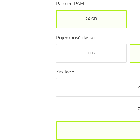
Pamięć RAM:
24 GB
Pojemność dysku:
1 TB
Zasilacz:
Z