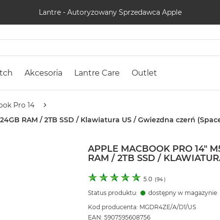
Lantre - Autoryzowany Sprzedawca Apple
tch
Akcesoria
Lantre Care
Outlet
ok Pro 14
 24GB RAM / 2TB SSD / Klawiatura US / Gwiezdna czerń (Spac
APPLE MACBOOK PRO 14" M5
RAM / 2TB SSD / KLAWIATU
5.0
(
94
)
Status produktu:
dostępny w magazynie
Kod producenta: MGDR4ZE/A/D1/US
EAN: 5907595608756