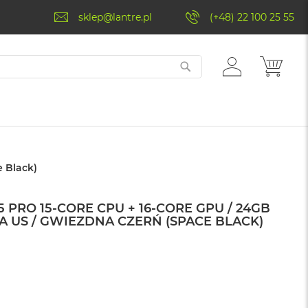
sklep@lantre.pl
(+48) 22 100 25 55
ZALOGUJ
MÓJ 
SIĘ
e Black)
 PRO 15-CORE CPU + 16-CORE GPU / 24GB
RA US / GWIEZDNA CZERŃ (SPACE BLACK)