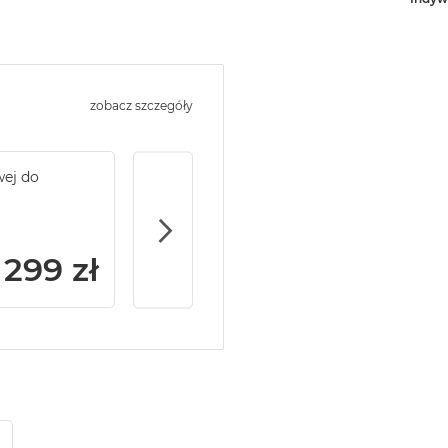
zobacz szczegóły
wej do
Service Pack Gold - 2 lata ochrony serwi
MacBook Pro 14/16
299 zł