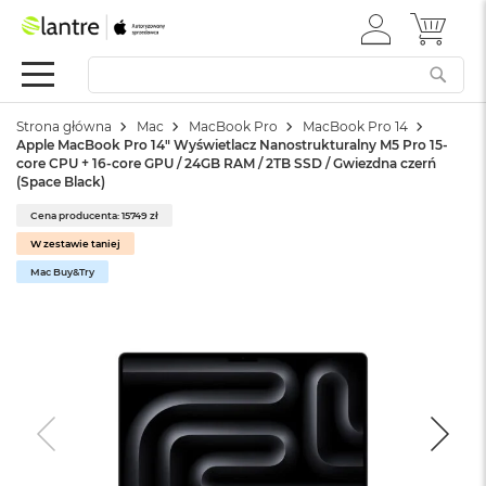
ZALOGUJ
MÓJ 
Apple
SIĘ
Festiwal
Mac
Strona główna
Mac
MacBook Pro
MacBook Pro 14
M
Apple MacBook Pro 14" Wyświetlacz Nanostrukturalny M5 Pro 15-
a
core CPU + 16-core GPU / 24GB RAM / 2TB SSD / Gwiezdna czerń
c
(Space Black)
B
o
Cena producenta: 15749 zł
o
W zestawie taniej
k
Mac Buy&Try
N
e
o
W
e
d
ł
u
g
k