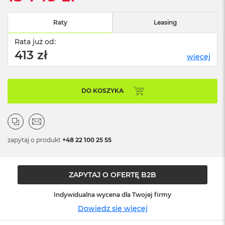
n
o
ś
Raty
Leasing
c
i
Rata już od:
d
413 zł
więcej
y
s
k
u
DO KOSZYKA
M
a
c
B
o
zapytaj o produkt
+48 22 100 25 55
o
k
N
ZAPYTAJ O OFERTĘ B2B
e
o
2
Indywidualna wycena dla Twojej firmy
5
Dowiedz się więcej
6
G