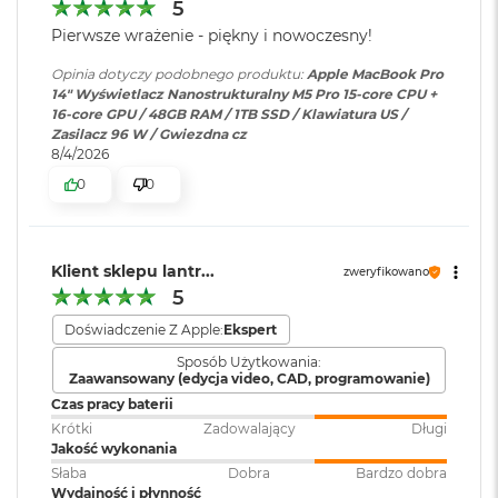
dźwięku
:
AAC, MP3,
Apple Lossless
,
FLAC
,
5
Stałe częstotliwości odświeżania: 47,95 Hz, 48,00 Hz, 50,00 Hz,
M
Dolby Digital
, Dolby Digital
Pierwsze wrażenie - piękny i nowoczesny!
a
59,94 Hz, 60,00 Hz
Plus i Dolby Atmos
c
Opinia dotyczy podobnego produktu:
Apple MacBook Pro
B
14" Wyświetlacz Nanostrukturalny M5 Pro 15-core CPU +
o
16-core GPU / 48GB RAM / 1TB SSD / Klawiatura US /
o
Zainstalowany
macOS
Zasilacz 96 W / Gwiezdna cz
k
Chip
system operacyjny
:
8/4/2026
A
i
0
0
Apple M5 Pro
r
Wersja systemu
macOS Sequoia lub nowszy
5
Apple M5 Pro (15-rdzeniowy procesor CPU + 16-rdzeniowy
operacyjnego
:
1
2
procesor GPU + Akceleratory Neural Accelerator)
Klient sklepu lantr...
zweryfikowano
G
B
5
16-rdzeniowy system Neural Engine
Dołączone
Wbudowane aplikacje systemu
oprogramowanie
:
macOS
Doświadczenie Z Apple:
Ekspert
M
Sprzętowa akceleracja ray tracingu
a
Sposób Użytkowania:
c
Zaawansowany (edycja video, CAD, programowanie)
307 GB/s przepustowości pamięci
B
Dodatkowe
Klawiatura z Touch ID, Gładzik
Czas pracy baterii
o
informacje
:
Force Touch wyczuwający siłę
Silnik multimedialny
Krótki
Zadowalający
Długi
o
nacisku, Czujnik światła
Jakość wykonania
k
Sprzętowa akceleracja obsługi H.264, HEVC, ProRes i ProRes RAW
otoczenia
Słaba
Dobra
Bardzo dobra
A
Wydajność i płynność