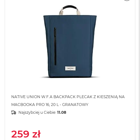
A
i
r
M
a
c
B
o
o
k
A
i
r
M
5
NATIVE UNION W.F.A BACKPACK PLECAK Z KIESZENIĄ NA
M
MACBOOKA PRO 16, 20 L - GRANATOWY
a
Najszybciej u Ciebie:
11.08
c
B
o
o
259 zł
k