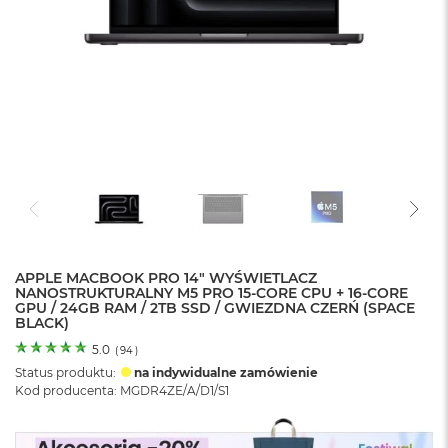
o
l
o
r
u
M
a
c
B
o
o
k
N
e
APPLE MACBOOK PRO 14" WYŚWIETLACZ
o
NANOSTRUKTURALNY M5 PRO 15-CORE CPU + 16-CORE
C
GPU / 24GB RAM / 2TB SSD / GWIEZDNA CZERŃ (SPACE
y
BLACK)
t
r
5.0
(
94
)
u
Status produktu:
na indywidualne zamówienie
s
Kod producenta: MGDR4ZE/A/D1/S1
o
w
o