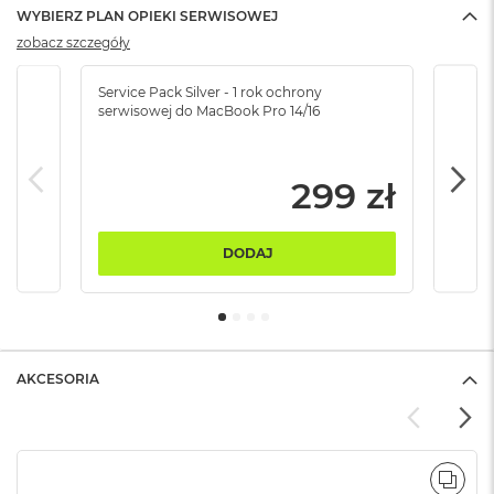
B
WYBIERZ PLAN OPIEKI SERWISOWEJ
zobacz szczegóły
M
a
c
Service Pack Silver - 1 rok ochrony
Servi
serwisowej do MacBook Pro 14/16
serw
B
o
o
k
299 zł
N
e
o
5
DODAJ
1
2
G
B
M
AKCESORIA
a
c
B
o
o
POR
k