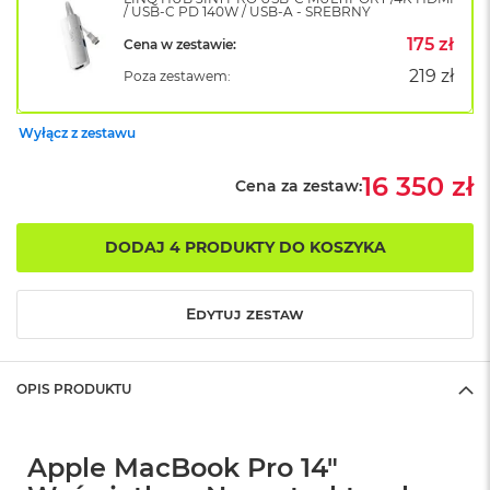
/ USB-C PD 140W / USB-A - SREBRNY
o
k
175 zł
Cena w zestawie:
A
219 zł
i
Poza zestawem:
r
1
Wyłącz z zestawu
5
W
16 350 zł
Cena za zestaw:
e
d
ł
DODAJ 4 PRODUKTY DO KOSZYKA
u
g
k
Edytuj zestaw
o
l
o
r
OPIS PRODUKTU
u
M
a
Apple MacBook Pro 14"
c