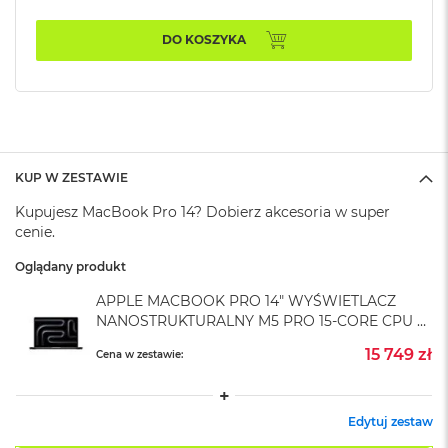
A
i
r
DO KOSZYKA
M
4
M
a
c
B
KUP W ZESTAWIE
o
o
Kupujesz MacBook Pro 14? Dobierz akcesoria w super
k
cenie.
A
i
Oglądany produkt
r
M
APPLE MACBOOK PRO 14" WYŚWIETLACZ
3
NANOSTRUKTURALNY M5 PRO 15-CORE CPU +
16-CORE GPU / 24GB RAM / 2TB SSD /
M
15 749 zł
Cena w zestawie:
GWIEZDNA CZERŃ (SPACE BLACK)
a
c
B
o
Edytuj zestaw
o