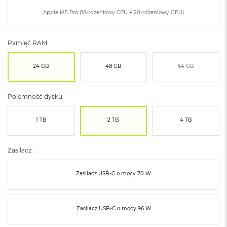
ó
Apple M5 Pro (18-rdzeniowy CPU + 20-rdzeniowy GPU)
ż
M
Pamięć RAM:
a
c
B
24 GB
48 GB
64 GB
o
o
k
Pojemność dysku:
N
e
o
1 TB
2 TB
4 TB
I
n
d
Zasilacz:
y
g
o
Zasilacz USB‑C o mocy 70 W
M
a
Zasilacz USB‑C o mocy 96 W
c
B