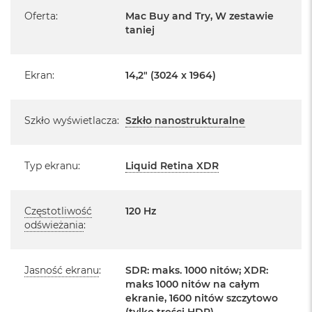
Informacje o produkcie:
o
Oferta
:
Mac Buy and Try, W zestawie
o
taniej
MacBook Pro jest nowy
k
A
i
Pochodzi od polskiego, oficjalnego dystrybutora Apple.
r
Ekran
:
14,2" (3024 x 1964)
P
Posiada pełną, 12 miesięczną gwarancję
ó
producenta
ł
Szkło wyświetlacza
:
Szkło nanostrukturalne
n
Realizowaną w każdym autoryzowanym punkcie
o
serwisowym Apple na terenie całego świata.
c
Typ ekranu
:
Liquid Retina XDR
Istnieje możliwość przedłużenia gwarancji producenta.
M
Szczegółowe informacje na ten temat uzyskają Państwo
a
c
kontaktując się z naszym handlowcem.
Częstotliwość
120 Hz
B
odświeżania
:
o
Posiada fabryczne zafoliowane opakowanie
o
k
Posiada system operacyjny macOS w języku
A
polskim oraz polskie menu
Jasność ekranu
:
SDR: maks. 1000 nitów; XDR:
i
maks 1000 nitów na całym
r
Język polski wybieramy przy pierwszym uruchomieniu
ekranie, 1600 nitów szczytowo
S
urządzenia.
(tylko treści HDR)