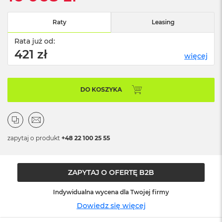
n
o
ś
Raty
Leasing
c
i
Rata już od:
d
421 zł
więcej
y
s
k
u
DO KOSZYKA
M
a
c
B
o
zapytaj o produkt
+48 22 100 25 55
o
k
N
ZAPYTAJ O OFERTĘ B2B
e
o
2
Indywidualna wycena dla Twojej firmy
5
Dowiedz się więcej
6
G