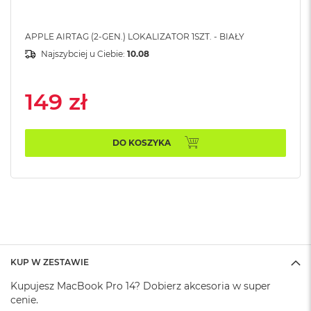
k
A
i
APPLE AIRTAG (2-GEN.) LOKALIZATOR 1SZT. - BIAŁY
r
Najszybciej u Ciebie:
10.08
M
2
149 zł
M
a
c
B
DO KOSZYKA
o
o
k
A
i
r
1
3
M
KUP W ZESTAWIE
a
c
Kupujesz MacBook Pro 14? Dobierz akcesoria w super
B
cenie.
o