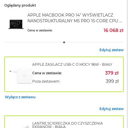
o
Oglądany produkt
k
A
APPLE MACBOOK PRO 14" WYŚWIETLACZ
i
NANOSTRUKTURALNY M5 PRO 15-CORE CPU +
r
16-CORE GPU / 24GB RAM / 2TB SSD /
1
16 068 zł
Cena w zestawie:
ZASILACZ 70 W / GWIEZDNA CZERŃ (SPACE
5
BLACK)
W
Edytuj zestaw
e
d
ł
APPLE ZASILACZ USB-C O MOCY 96W - BIAŁY
u
g
379 zł
Cena w zestawie:
k
399 zł
Poza zestawem:
o
l
o
Wyłącz z zestawu
r
u
Edytuj zestaw
M
a
LANTRE ŚCIERECZKA DO CZYSZCZENIA
c
EKRANÓW - BIAŁA