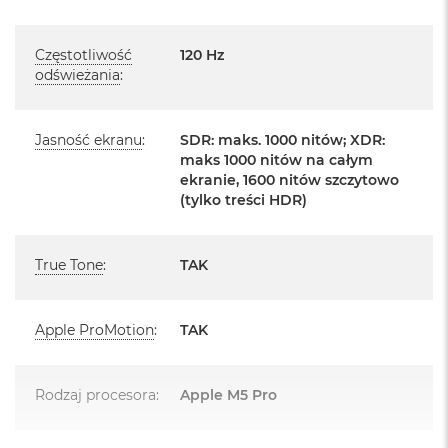
d
ł
Posiada system operacyjny macOS w języku
u
polskim oraz polskie menu
Częstotliwość
120 Hz
g
odświeżania
:
p
Język polski wybieramy przy pierwszym uruchomieniu
a
m
urządzenia.
i
Jasność ekranu
:
SDR: maks. 1000 nitów; XDR:
ę
maks 1000 nitów na całym
Zawartość zestawu:
c
ekranie, 1600 nitów szczytowo
i
(tylko treści HDR)
14 -calowy MacBook Pro
R
A
Przewód USB-C na MagSafe 3 do ładowania (2m)
M
True Tone
:
TAK
Zasilacz USB‑C o mocy 70 W
M
a
c
Apple ProMotion
:
TAK
B
o
o
k
Rodzaj procesora
:
Apple M5 Pro
Układ klawiatury:
A
i
MacBook posiada układ klawiatury widoczny na zdjęciu - jest to
r