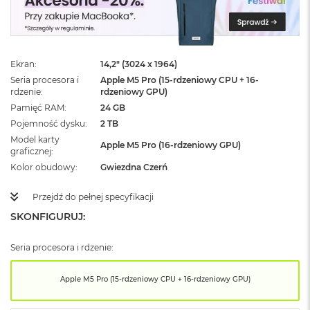
ż
ó
ł
t
y
Ekran
14,2" (3024 x 1964)
Seria procesora i
Apple M5 Pro (15-rdzeniowy CPU + 16-
M
rdzenie
rdzeniowy GPU)
a
c
Pamięć RAM
24 GB
B
Pojemność dysku
2 TB
o
Model karty
o
Apple M5 Pro (16-rdzeniowy GPU)
graficznej
k
Kolor obudowy
Gwiezdna Czerń
N
e
o
Przejdź do pełnej specyfikacji
S
SKONFIGURUJ:
u
b
t
Seria procesora i rdzenie:
e
l
Apple M5 Pro (15-rdzeniowy CPU + 16-rdzeniowy GPU)
n
y
R