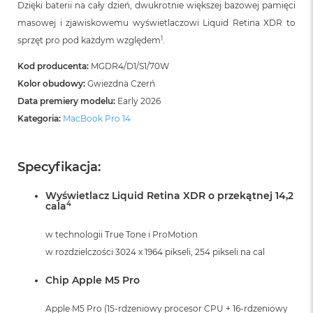
Dzięki baterii na cały dzień, dwukrotnie większej bazowej pamięci
i
r
masowej i zjawiskowemu wyświetlaczowi Liquid Retina XDR to
K
1
sprzęt pro pod każdym względem
.
s
i
Kod producenta:
MGDR4/D1/S1/70W
ę
ż
Kolor obudowy:
Gwiezdna Czerń
y
Data premiery modelu:
Early 2026
c
Kategoria:
MacBook Pro 14
o
w
a
P
Specyfikacja:
o
ś
Wyświetlacz Liquid Retina XDR o przekątnej 14,2
w
4
cala
i
a
t
w technologii True Tone i ProMotion
a
w rozdzielczości 3024 x 1964 pikseli, 254 pikseli na cal
M
Chip Apple M5 Pro
a
c
Apple M5 Pro (15-rdzeniowy procesor CPU + 16-rdzeniowy
B