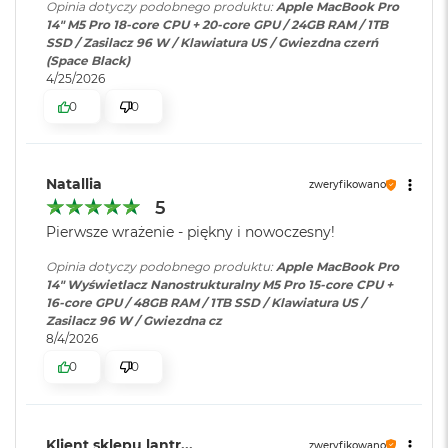
i
Opinia dotyczy podobnego produktu:
Apple MacBook Pro
wyświetlacza do 8K przy 60 Hz.
r
14" M5 Pro 18-core CPU + 20-core GPU / 24GB RAM / 1TB
Częstotliwość odświeżania
1
SSD / Zasilacz 96 W / Klawiatura US / Gwiezdna czerń
T
(Space Black)
Technologia ProMotion zapewniająca adaptacyjną częstotliwość
B
Odtwarzanie wideo
:
Obsługiwane formaty: m.in.
4/25/2026
odświeżania do 120 Hz
HEVC,
H.264
, AV1 i ProRes; HDR z
0
0
M
Dolby Vision, HDR10 i HLG
Stałe częstotliwości odświeżania: 47,95 Hz, 48,00 Hz, 50,00 Hz,
a
c
59,94 Hz, 60,00 Hz
B
o
Odtwarzanie
Obsługiwane formaty: m.in.
Natallia
zweryfikowano
o
dźwięku
:
AAC, MP3,
Apple Lossless
,
FLAC
,
5
k
Dolby Digital
, Dolby Digital
Pierwsze wrażenie - piękny i nowoczesny!
A
Plus i Dolby Atmos
Chip
i
Opinia dotyczy podobnego produktu:
Apple MacBook Pro
r
14" Wyświetlacz Nanostrukturalny M5 Pro 15-core CPU +
Apple M5 Pro
2
16-core GPU / 48GB RAM / 1TB SSD / Klawiatura US /
Zainstalowany
macOS
T
Zasilacz 96 W / Gwiezdna cz
Apple M5 Pro (15-rdzeniowy procesor CPU + 16-rdzeniowy
B
system operacyjny
:
8/4/2026
procesor GPU + Akceleratory Neural Accelerator)
M
0
0
a
16-rdzeniowy system Neural Engine
Wersja systemu
macOS Sequoia lub nowszy
c
operacyjnego
:
B
Sprzętowa akceleracja ray tracingu
o
Klient sklepu lantr...
zweryfikowano