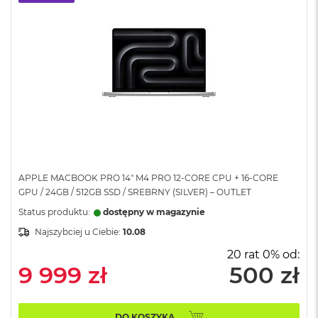
A
i
r
M
a
c
B
o
o
k
A
i
APPLE MACBOOK PRO 14" M4 PRO 12-CORE CPU + 16-CORE
r
M
GPU / 24GB / 512GB SSD / SREBRNY (SILVER) – OUTLET
5
Status produktu:
dostępny w magazynie
M
Najszybciej u Ciebie:
10.08
a
20 rat 0% od:
c
9 999 zł
500 zł
B
o
o
k
DO KOSZYKA