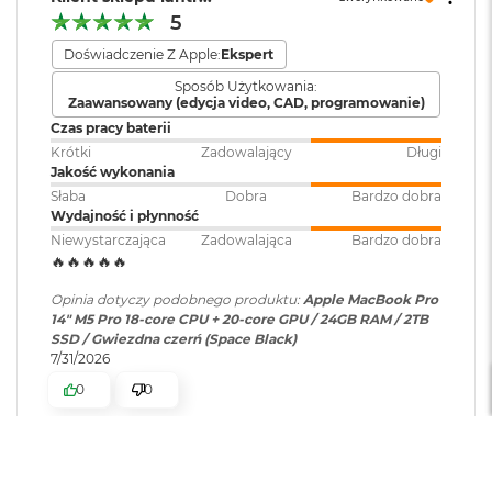
o
307 GB/s przepustowości pamięci
5
k
Dołączone
Wbudowane aplikacje systemu
A
oprogramowanie
:
macOS
Doświadczenie Z Apple:
Ekspert
Silnik multimedialny
i
r
Sposób Użytkowania:
Sprzętowa akceleracja obsługi H.264, HEVC, ProRes i ProRes RAW
Zaawansowany (edycja video, CAD, programowanie)
4
T
Dodatkowe
Klawiatura z Touch ID, Gładzik
Czas pracy baterii
Silnik dekodowania wideo
B
informacje
:
Force Touch wyczuwający siłę
Krótki
Zadowalający
Długi
nacisku, Czujnik światła
Jakość wykonania
Silnik kodowania wideo
M
otoczenia
Słaba
Dobra
Bardzo dobra
a
Wydajność i płynność
Silnik kodujący i dekodujący format ProRes
c
Niewystarczająca
Zadowalająca
Bardzo dobra
B
🔥🔥🔥🔥🔥
Układ klawiatury
:
ISO - Angielski PL
Dekoder AV1
o
o
Opinia dotyczy podobnego produktu:
Apple MacBook Pro
k
14" M5 Pro 18-core CPU + 20-core GPU / 24GB RAM / 2TB
P
Materiał wykonania
:
Aluminium
SSD / Gwiezdna czerń (Space Black)
r
7/31/2026
o
Ładowanie i rozbudowa
0
0
Kolor obudowy
:
Gwiezdna Czerń
M
Gniazdo na kartę SDXC
a
c
Port HDMI
OPINIA W TRAKCIE MEDIACJI
B
?
Zawartość zestawu
:
14-calowy MacBook Pro,
Gniazdo słuchawkowe 3,5 mm
o