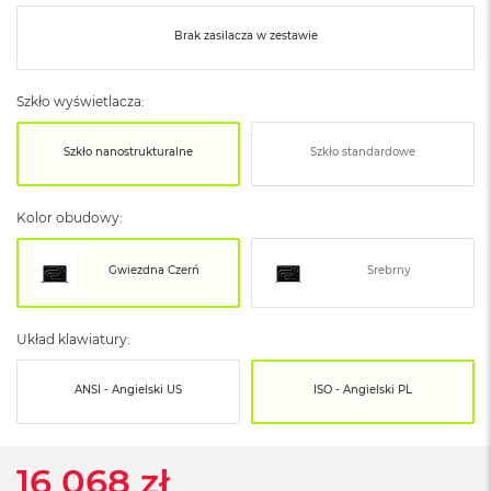
o
o
Brak zasilacza w zestawie
k
N
e
o
Szkło wyświetlacza:
S
r
Szkło nanostrukturalne
Szkło standardowe
e
b
r
Kolor obudowy:
n
y
Gwiezdna Czerń
Srebrny
W
e
d
ł
Układ klawiatury:
u
g
ANSI - Angielski US
ISO - Angielski PL
p
o
j
e
16 068 zł
m