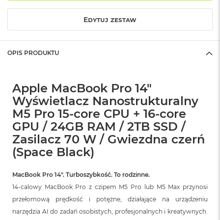
r
G
Edytuj zestaw
w
i
e
z
OPIS PRODUKTU
d
n
a
s
Apple MacBook Pro 14"
z
Wyświetlacz Nanostrukturalny
a
r
M5 Pro 15-core CPU + 16-core
o
GPU / 24GB RAM / 2TB SSD /
ś
ć
Zasilacz 70 W / Gwiezdna czerń
(Space Black)
M
a
c
MacBook Pro 14″. Turboszybkość. To rodzinne.
B
14-calowy MacBook Pro z czipem M5 Pro lub M5 Max przynosi
o
o
przełomową prędkość i potężne, działające na urządzeniu
k
narzędzia AI do zadań osobistych, profesjonalnych i kreatywnych.
A