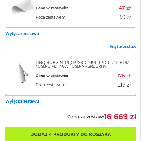
B
o
47 zł
Cena w zestawie:
o
59 zł
Poza zestawem:
k
A
i
Wyłącz z zestawu
r
B
ł
Edytuj zestaw
ę
k
LINQ HUB 3IN1 PRO USB-C MULTIPORT /4K HDMI
i
/ USB-C PD 140W / USB-A - SREBRNY
t
n
175 zł
Cena w zestawie:
y
219 zł
Poza zestawem:
M
a
Wyłącz z zestawu
c
B
16 669 zł
o
Cena za zestaw:
o
k
A
DODAJ 4 PRODUKTY DO KOSZYKA
i