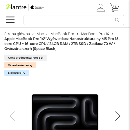
ZALOGUJ
MÓJ 
Apple
SIĘ
Festiwal
Mac
Strona główna
Mac
MacBook Pro
MacBook Pro 14
M
Apple MacBook Pro 14" Wyświetlacz Nanostrukturalny M5 Pro 15-
a
core CPU + 16-core GPU / 24GB RAM / 2TB SSD / Zasilacz 70 W /
c
Gwiezdna czerń (Space Black)
B
o
Cena producenta: 16068 zł
o
W zestawie taniej
k
Mac Buy&Try
N
e
o
W
e
d
ł
u
g
k