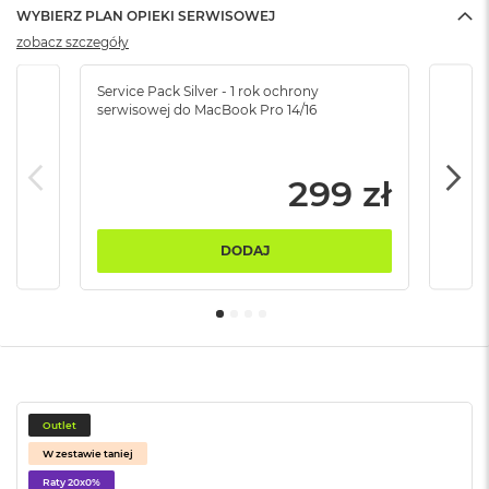
B
WYBIERZ PLAN OPIEKI SERWISOWEJ
zobacz szczegóły
M
a
c
Service Pack Silver - 1 rok ochrony
Servi
serwisowej do MacBook Pro 14/16
serw
B
o
o
k
299 zł
N
e
o
5
DODAJ
1
2
G
B
M
a
c
B
Outlet
o
W zestawie taniej
o
Raty 20x0%
k