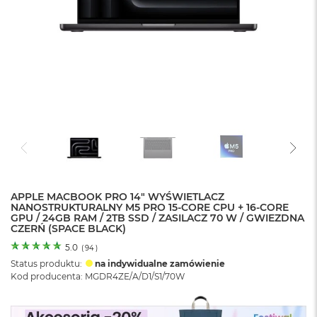
o
l
o
r
u
M
a
c
B
o
o
k
N
e
APPLE MACBOOK PRO 14" WYŚWIETLACZ
o
NANOSTRUKTURALNY M5 PRO 15-CORE CPU + 16-CORE
C
GPU / 24GB RAM / 2TB SSD / ZASILACZ 70 W / GWIEZDNA
y
CZERŃ (SPACE BLACK)
t
r
5.0
(
94
)
u
Status produktu:
na indywidualne zamówienie
s
Kod producenta: MGDR4ZE/A/D1/S1/70W
o
w
o