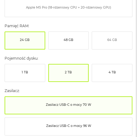
ó
Apple M5 Pro (18-rdzeniowy CPU + 20-rdzeniowy GPU)
ż
M
Pamięć RAM:
a
c
B
24 GB
48 GB
64 GB
o
o
k
Pojemność dysku:
N
e
o
1 TB
2 TB
4 TB
I
n
d
Zasilacz:
y
g
o
Zasilacz USB‑C o mocy 70 W
M
a
Zasilacz USB‑C o mocy 96 W
c
B