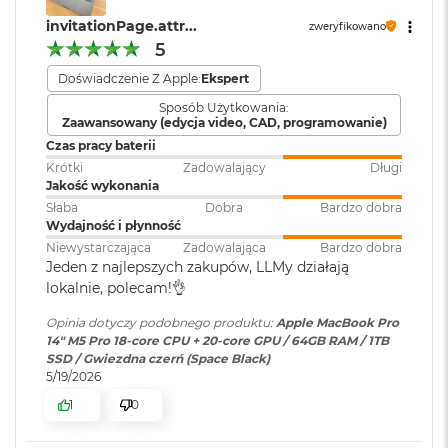
głośników z dźwiękiem przestrzennym i obsługą Dolby
ś
invitationPage.attr...
c
zweryfikowano
Atmos sprawią, że zawsze będzie Cię doskonale słychać i
Karta sieciowa
Wi-Fi 7 (802.11be)
i
5
widać w perfekcyjnie skomponowanym kadrze.
d
bezprzewodowa
Doświadczenie Z Apple:
Ekspert
y
WLAN
:
POŁĄCZ WSZYSTKO
– Wyposażony w trzy porty
s
Sposób Użytkowania:
k
Thunderbolt 5 i port MagSafe 3 do ładowania, gniazdo na
Zaawansowany (edycja video, CAD, programowanie)
u
kartę SDXC, port HDMI, gniazdo słuchawkowe i
Czas pracy baterii
Kamera
Kamera 12MP Center Stage z
zaprojektowany przez Apple czip do łączności
internetowa
:
obsługą funkcji Widok blatu
Krótki
Zadowalający
Długi
M
Jakość wykonania
a
6
bezprzewodowej N1 obsługujący interfejsy Wi-Fi 7
i
c
Słaba
Dobra
Bardzo dobra
Bluetooth 6. Do modelu z czipem M5 Pro podłączysz aż trzy
B
Wydajność i płynność
Bateria
:
Litowo-polimerowa
wyświetlacze zewnętrzne, a do modelu z czipem M5 Max –
o
Niewystarczająca
Zadowalająca
Bardzo dobra
o
nawet cztery.
Jeden z najlepszych zakupów, LLMy działają
k
lokalnie, polecam!👌
A
Pojemność baterii
:
72,4 Wh
i
Opinia dotyczy podobnego produktu:
Apple MacBook Pro
r
14" M5 Pro 18-core CPU + 20-core GPU / 64GB RAM / 1TB
2
SSD / Gwiezdna czerń (Space Black)
Szybkie ładowanie
:
Możliwość szybkiego ładowania
5
5/19/2026
zasilaczem USB PD o mocy
6
96W lub wyższą
1
0
G
Wyświetlacz
B