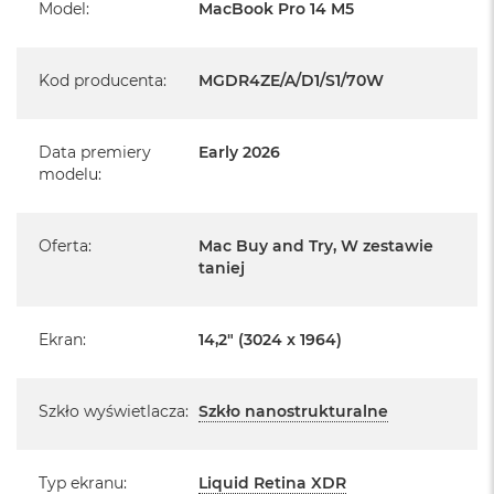
r
System operacyjny macOS
Model
:
MacBook Pro 14 M5
e
b
r
Kod producenta
:
MGDR4ZE/A/D1/S1/70W
n
y
Informacje o produkcie:
M
Data premiery
Early 2026
a
modelu
:
c
MacBook Pro jest nowy
B
o
Pochodzi od polskiego, oficjalnego dystrybutora Apple.
o
Oferta
:
Mac Buy and Try, W zestawie
k
taniej
Posiada pełną, 12 miesięczną gwarancję
A
producenta
i
r
Realizowaną w każdym autoryzowanym punkcie
Ekran
:
14,2" (3024 x 1964)
Z
ł
serwisowym Apple na terenie całego świata.
o
Istnieje możliwość przedłużenia gwarancji producenta.
t
Szkło wyświetlacza
:
Szkło nanostrukturalne
y
Szczegółowe informacje na ten temat uzyskają Państwo
kontaktując się z naszym handlowcem.
W
e
Typ ekranu
:
Liquid Retina XDR
Posiada fabryczne zafoliowane opakowanie