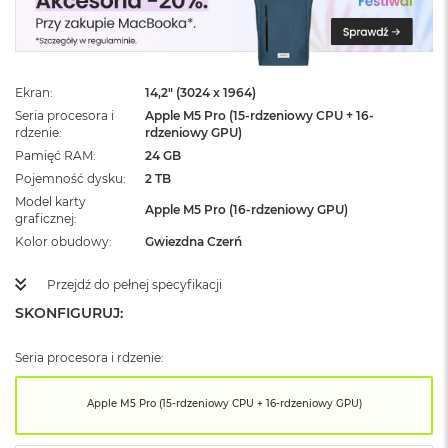
ż
ó
ł
t
y
Ekran
14,2" (3024 x 1964)
Seria procesora i
Apple M5 Pro (15-rdzeniowy CPU + 16-
M
rdzenie
rdzeniowy GPU)
a
c
Pamięć RAM
24 GB
B
Pojemność dysku
2 TB
o
Model karty
o
Apple M5 Pro (16-rdzeniowy GPU)
graficznej
k
Kolor obudowy
Gwiezdna Czerń
N
e
o
Przejdź do pełnej specyfikacji
S
SKONFIGURUJ:
u
b
t
Seria procesora i rdzenie:
e
l
Apple M5 Pro (15-rdzeniowy CPU + 16-rdzeniowy GPU)
n
y
R