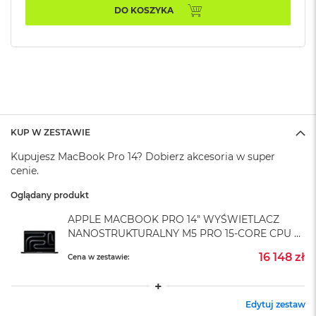
A
DO KOSZYKA
i
r
M
4
M
a
c
B
o
KUP W ZESTAWIE
o
Kupujesz MacBook Pro 14? Dobierz akcesoria w super
k
A
cenie.
i
r
Oglądany produkt
M
APPLE MACBOOK PRO 14" WYŚWIETLACZ
3
NANOSTRUKTURALNY M5 PRO 15-CORE CPU +
M
16-CORE GPU / 24GB RAM / 2TB SSD /
16 148 zł
Cena w zestawie:
a
ZASILACZ 96 W / GWIEZDNA CZERŃ (SPACE
c
BLACK)
B
o
Edytuj zestaw
o