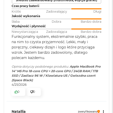
Średnio zaawansowany (multimedia, edycja grafiki)
ś
Czas pracy baterii
c
Jasność XDR: 1000 nitów utrzymywana na całym ekranie, 1600
i
Krótki
Zadowalający
Długi
1
nitów szczytowo
(tylko treści HDR)
Podświetlana
TAK
d
Jakość wykonania
klawiatura
:
y
Słaba
Dobra
Bardzo dobra
Jasność w trybie SDR: nawet 1000 nitów (w plenerze)
s
Wydajność i płynność
k
Niewystarczająca
Zadowalająca
Bardzo dobra
Kolory
u
Touch ID
:
TAK
Funkcjonalny system, ekstremalnie szybki, praca
na nim to czysta przyjemność. Lekki, mały i
1 miliard kolorów
M
poręczny, ciekawy dizajn i logo które przyciąga
a
Szeroka gama kolorów (P3)
wzrok. Jestem bardzo zadowolony, dlatego
c
Obsługa
Obsługa maks. trzech
B
polecam każdemu.
wyświetlaczy
:
wyświetlaczy zewnętrznych do
Technologia True Tone
o
6K przy 60 Hz lub jednego
o
Opinia dotyczy podobnego produktu:
Apple MacBook Pro
wyświetlacza do 8K przy 60 Hz.
k
14" M5 Pro 18-core CPU + 20-core GPU / 24GB RAM / 1TB
Częstotliwość odświeżania
A
SSD / Zasilacz 96 W / Klawiatura US / Gwiezdna czerń
i
(Space Black)
Technologia ProMotion zapewniająca adaptacyjną częstotliwość
r
Odtwarzanie wideo
:
Obsługiwane formaty: m.in.
4/25/2026
odświeżania do 120 Hz
2
HEVC,
H.264
, AV1 i ProRes; HDR z
0
0
5
Dolby Vision, HDR10 i HLG
Stałe częstotliwości odświeżania: 47,95 Hz, 48,00 Hz, 50,00 Hz,
6
G
59,94 Hz, 60,00 Hz
B
Odtwarzanie
Obsługiwane formaty: m.in.
Natallia
zweryfikowano