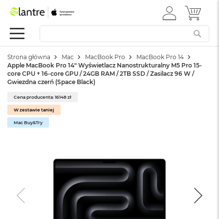
ZALOGUJ
MÓJ 
Apple
SIĘ
Festiwal
Mac
Strona główna
Mac
MacBook Pro
MacBook Pro 14
M
Apple MacBook Pro 14" Wyświetlacz Nanostrukturalny M5 Pro 15-
a
core CPU + 16-core GPU / 24GB RAM / 2TB SSD / Zasilacz 96 W /
c
Gwiezdna czerń (Space Black)
B
o
Cena producenta: 16148 zł
o
W zestawie taniej
k
Mac Buy&Try
N
e
o
W
e
d
ł
u
g
k