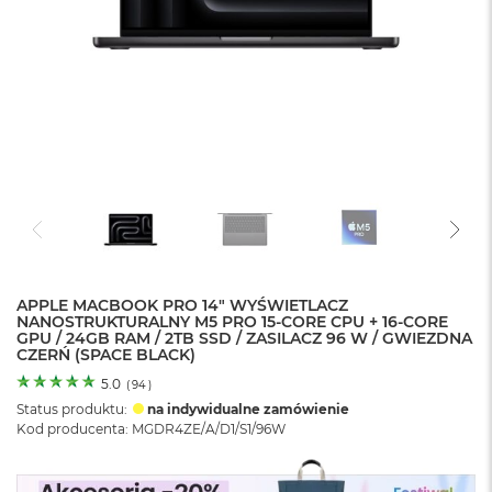
o
l
o
r
u
M
a
c
B
o
o
k
N
e
APPLE MACBOOK PRO 14" WYŚWIETLACZ
o
NANOSTRUKTURALNY M5 PRO 15-CORE CPU + 16-CORE
C
GPU / 24GB RAM / 2TB SSD / ZASILACZ 96 W / GWIEZDNA
y
CZERŃ (SPACE BLACK)
t
r
5.0
(
94
)
u
Status produktu:
na indywidualne zamówienie
s
Kod producenta: MGDR4ZE/A/D1/S1/96W
o
w
o