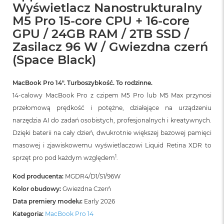
B
Wyświetlacz Nanostrukturalny
o
M5 Pro 15-core CPU + 16-core
o
k
GPU / 24GB RAM / 2TB SSD /
A
Zasilacz 96 W / Gwiezdna czerń
i
r
(Space Black)
B
ł
ę
MacBook Pro 14″. Turboszybkość. To rodzinne.
k
14-calowy MacBook Pro z czipem M5 Pro lub M5 Max przynosi
i
przełomową prędkość i potężne, działające na urządzeniu
t
n
narzędzia AI do zadań osobistych, profesjonalnych i kreatywnych.
y
Dzięki baterii na cały dzień, dwukrotnie większej bazowej pamięci
masowej i zjawiskowemu wyświetlaczowi Liquid Retina XDR to
M
a
1
sprzęt pro pod każdym względem
.
c
B
Kod producenta:
MGDR4/D1/S1/96W
o
Kolor obudowy:
Gwiezdna Czerń
o
k
Data premiery modelu:
Early 2026
A
Kategoria:
MacBook Pro 14
i