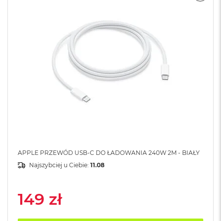
A
i
r
M
a
c
B
o
o
k
A
i
r
M
5
APPLE PRZEWÓD USB-C DO ŁADOWANIA 240W 2M - BIAŁY
M
Najszybciej u Ciebie:
11.08
a
c
B
149 zł
o
o
k