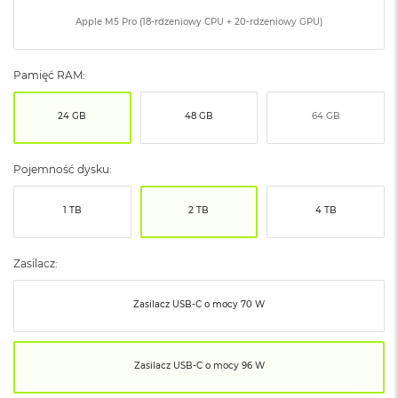
ó
Apple M5 Pro (18-rdzeniowy CPU + 20-rdzeniowy GPU)
ż
M
Pamięć RAM:
a
c
B
24 GB
48 GB
64 GB
o
o
k
Pojemność dysku:
N
e
o
1 TB
2 TB
4 TB
I
n
d
Zasilacz:
y
g
o
Zasilacz USB‑C o mocy 70 W
M
a
Zasilacz USB‑C o mocy 96 W
c
B