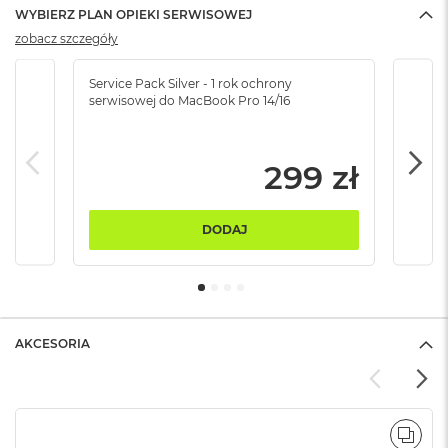
B
WYBIERZ PLAN OPIEKI SERWISOWEJ
zobacz szczegóły
M
a
c
Service Pack Silver - 1 rok ochrony
Servi
serwisowej do MacBook Pro 14/16
serw
B
o
o
k
299 zł
N
e
o
5
DODAJ
1
2
G
B
M
AKCESORIA
a
c
B
o
o
POR
k