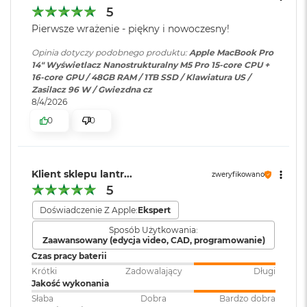
dźwięku
:
AAC, MP3,
Apple Lossless
,
FLAC
,
M
5
Dolby Digital
, Dolby Digital
a
Pierwsze wrażenie - piękny i nowoczesny!
c
Plus i Dolby Atmos
Chip
B
Opinia dotyczy podobnego produktu:
Apple MacBook Pro
o
14" Wyświetlacz Nanostrukturalny M5 Pro 15-core CPU +
Apple M5 Pro
o
16-core GPU / 48GB RAM / 1TB SSD / Klawiatura US /
Zainstalowany
macOS
k
Zasilacz 96 W / Gwiezdna cz
Apple M5 Pro (15-rdzeniowy procesor CPU + 16-rdzeniowy
system operacyjny
:
A
8/4/2026
i
procesor GPU + Akceleratory Neural Accelerator)
r
0
0
5
16-rdzeniowy system Neural Engine
Wersja systemu
macOS Sequoia lub nowszy
1
operacyjnego
:
2
Sprzętowa akceleracja ray tracingu
G
Klient sklepu lantr...
zweryfikowano
B
307 GB/s przepustowości pamięci
5
Dołączone
Wbudowane aplikacje systemu
M
oprogramowanie
:
macOS
Doświadczenie Z Apple:
Ekspert
Silnik multimedialny
a
Sposób Użytkowania:
c
Sprzętowa akceleracja obsługi H.264, HEVC, ProRes i ProRes RAW
Zaawansowany (edycja video, CAD, programowanie)
B
Dodatkowe
Klawiatura z Touch ID, Gładzik
Czas pracy baterii
o
Silnik dekodowania wideo
informacje
:
Force Touch wyczuwający siłę
o
Krótki
Zadowalający
Długi
nacisku, Czujnik światła
k
Jakość wykonania
Silnik kodowania wideo
A
otoczenia
Słaba
Dobra
Bardzo dobra