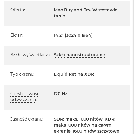
o
Pochodzi od polskiego, oficjalnego dystrybutora Apple.
Oferta
:
Mac Buy and Try, W zestawie
o
k
taniej
Posiada pełną, 12 miesięczną gwarancję
A
producenta
i
r
Realizowaną w każdym autoryzowanym punkcie
Ekran
:
14,2" (3024 x 1964)
P
serwisowym Apple na terenie całego świata.
ó
ł
Istnieje możliwość przedłużenia gwarancji producenta.
n
Szkło wyświetlacza
:
Szkło nanostrukturalne
Szczegółowe informacje na ten temat uzyskają Państwo
o
c
kontaktując się z naszym handlowcem.
Typ ekranu
:
Liquid Retina XDR
M
Posiada fabryczne zafoliowane opakowanie
a
c
Posiada system operacyjny macOS w języku
B
polskim oraz polskie menu
Częstotliwość
120 Hz
o
odświeżania
:
o
Język polski wybieramy przy pierwszym uruchomieniu
k
urządzenia.
A
i
Jasność ekranu
:
SDR: maks. 1000 nitów; XDR:
r
maks 1000 nitów na całym
Zawartość zestawu:
S
ekranie, 1600 nitów szczytowo