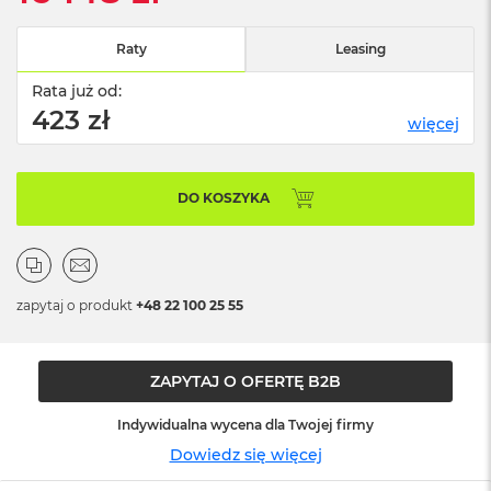
n
o
ś
Raty
Leasing
c
i
Rata już od:
d
423 zł
więcej
y
s
k
u
DO KOSZYKA
M
a
c
B
o
zapytaj o produkt
+48 22 100 25 55
o
k
N
ZAPYTAJ O OFERTĘ B2B
e
o
2
Indywidualna wycena dla Twojej firmy
5
Dowiedz się więcej
6
G