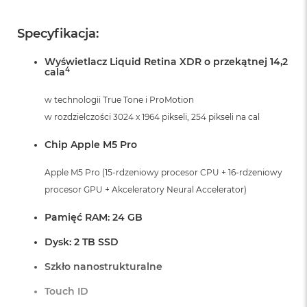
r
G
w
Specyfikacja:
i
e
Wyświetlacz Liquid Retina XDR o przekątnej 14,2
z
4
cala
d
n
w technologii True Tone i ProMotion
a
s
w rozdzielczości 3024 x 1964 pikseli, 254 pikseli na cal
z
a
Chip Apple M5 Pro
r
o
Apple M5 Pro (15-rdzeniowy procesor CPU + 16-rdzeniowy
ś
procesor GPU + Akceleratory Neural Accelerator)
ć
M
Pamięć RAM: 24 GB
a
c
Dysk: 2 TB SSD
B
o
Szkło nanostrukturalne
o
k
Touch ID
A