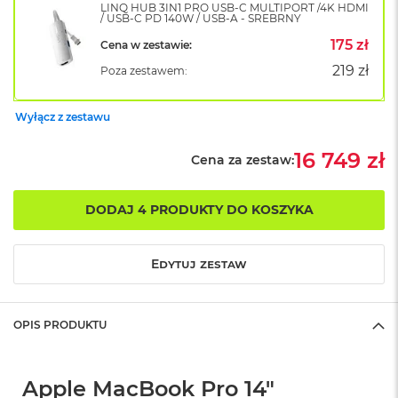
LINQ HUB 3IN1 PRO USB-C MULTIPORT /4K HDMI
o
/ USB-C PD 140W / USB-A - SREBRNY
k
175 zł
Cena w zestawie:
A
i
219 zł
Poza zestawem:
r
1
5
Wyłącz z zestawu
W
16 749 zł
e
Cena za zestaw:
d
ł
u
DODAJ 4 PRODUKTY DO KOSZYKA
g
k
o
Edytuj zestaw
l
o
r
u
OPIS PRODUKTU
M
a
Apple MacBook Pro 14"
c