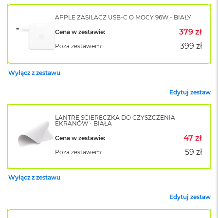
k
A
APPLE ZASILACZ USB-C O MOCY 96W - BIAŁY
i
r
379 zł
Cena w zestawie:
M
399 zł
Poza zestawem:
2
M
Wyłącz z zestawu
a
c
Edytuj zestaw
B
o
o
LANTRE ŚCIERECZKA DO CZYSZCZENIA
k
EKRANÓW - BIAŁA
A
i
47 zł
Cena w zestawie:
r
59 zł
Poza zestawem:
1
3
Wyłącz z zestawu
M
a
Edytuj zestaw
c
B
o