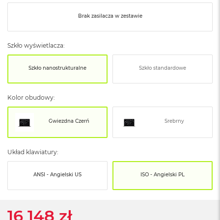
o
o
Brak zasilacza w zestawie
k
N
e
o
Szkło wyświetlacza:
S
r
Szkło nanostrukturalne
Szkło standardowe
e
b
r
Kolor obudowy:
n
y
Gwiezdna Czerń
Srebrny
W
e
d
ł
Układ klawiatury:
u
g
ANSI - Angielski US
ISO - Angielski PL
p
o
j
e
16 148 zł
m