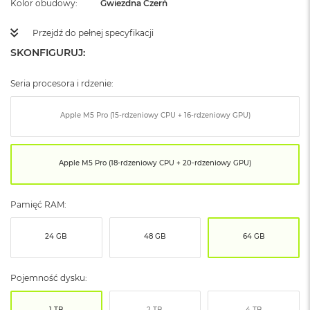
Kolor obudowy
Gwiezdna Czerń
ó
ż
Przejdź do pełnej specyfikacji
M
SKONFIGURUJ:
a
c
Seria procesora i rdzenie:
B
o
o
Apple M5 Pro (15-rdzeniowy CPU + 16-rdzeniowy GPU)
k
N
e
o
Apple M5 Pro (18-rdzeniowy CPU + 20-rdzeniowy GPU)
I
n
d
Pamięć RAM:
y
g
o
24 GB
48 GB
64 GB
M
a
Pojemność dysku:
c
B
1 TB
2 TB
4 TB