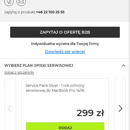
B
zapytaj o produkt
+48 22 100 25 55
M
a
c
B
ZAPYTAJ O OFERTĘ B2B
o
o
Indywidualna wycena dla Twojej firmy
k
N
Dowiedz się więcej
e
o
WYBIERZ PLAN OPIEKI SERWISOWEJ
5
1
zobacz szczegóły
2
G
Service Pack Silver - 1 rok ochrony
Servi
B
serwisowej do MacBook Pro 14/16
serw
M
a
c
299 zł
B
o
o
DODAJ
k