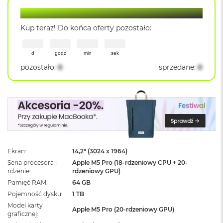
ż
Lantre Hot Deal
ó
ł
Kup teraz! Do końca oferty pozostało:
t
y
d
godz
min
sek
M
pozostało
:
0
sprzedane
:
0
a
c
B
o
o
k
N
e
o
S
Ekran
14,2" (3024 x 1964)
u
Seria procesora i
Apple M5 Pro (18-rdzeniowy CPU + 20-
b
rdzenie
rdzeniowy GPU)
t
Pamięć RAM
64 GB
e
l
Pojemność dysku
1 TB
n
Model karty
Apple M5 Pro (20-rdzeniowy GPU)
y
graficznej
R