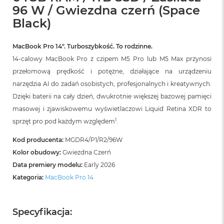
i
96 W / Gwiezdna czerń (Space
r
Black)
K
s
i
MacBook Pro 14″. Turboszybkość. To rodzinne.
ę
14-calowy MacBook Pro z czipem M5 Pro lub M5 Max przynosi
ż
y
przełomową prędkość i potężne, działające na urządzeniu
c
narzędzia AI do zadań osobistych, profesjonalnych i kreatywnych.
o
w
Dzięki baterii na cały dzień, dwukrotnie większej bazowej pamięci
a
masowej i zjawiskowemu wyświetlaczowi Liquid Retina XDR to
P
1
sprzęt pro pod każdym względem
.
o
ś
Kod producenta:
MGDR4/P1/R2/96W
w
i
Kolor obudowy:
Gwiezdna Czerń
a
Data premiery modelu:
Early 2026
t
a
Kategoria:
MacBook Pro 14
M
a
Specyfikacja:
c
B