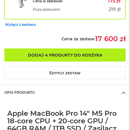
175 zł
Cena w zestawie:
r
G
219 zł
Poza zestawem:
w
i
e
Wyłącz z zestawu
z
d
17 600 zł
Cena za zestaw:
n
a
s
z
DODAJ 4 PRODUKTY DO KOSZYKA
a
r
o
Edytuj zestaw
ś
ć
M
OPIS PRODUKTU
a
c
B
Apple MacBook Pro 14" M5 Pro
o
o
18-core CPU + 20-core GPU /
k
64GB RAM / 1TB SSD / Zasilacz
A