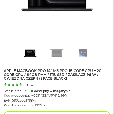
o
l
o
r
u
M
a
c
B
o
o
k
N
e
APPLE MACBOOK PRO 14" M5 PRO 18-CORE CPU + 20-
o
CORE GPU / 64GB RAM / 1TB SSD / ZASILACZ 96 W /
C
GWIEZDNA CZERŃ (SPACE BLACK)
y
t
5.0
(
94
)
r
Status produktu:
dostępny w magazynie
u
Kod producenta: MGDR4ZE/A/P1/R2/96W
s
EAN: 5902002379847
o
Kod dostawcy: Z1ML002UY
w
o