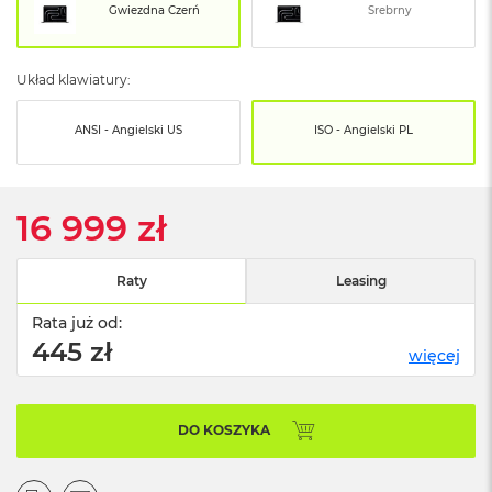
n
Gwiezdna Czerń
Srebrny
o
ś
c
Układ klawiatury:
i
d
y
ANSI - Angielski US
ISO - Angielski PL
s
k
u
16 999 zł
M
a
c
Raty
Leasing
B
o
Rata już od:
o
k
445 zł
więcej
N
e
o
2
DO KOSZYKA
5
6
G