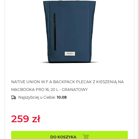
k
A
i
r
M
2
M
a
c
B
o
o
k
A
NATIVE UNION W.F.A BACKPACK PLECAK Z KIESZENIĄ NA
i
MACBOOKA PRO 16, 20 L - GRANATOWY
r
Najszybciej u Ciebie:
10.08
1
3
259 zł
M
a
c
B
DO KOSZYKA
o