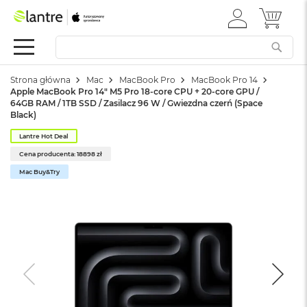
ZALOGUJ
MÓJ 
Apple
SIĘ
Festiwal
Mac
Strona główna
Mac
MacBook Pro
MacBook Pro 14
M
Apple MacBook Pro 14" M5 Pro 18-core CPU + 20-core GPU /
a
64GB RAM / 1TB SSD / Zasilacz 96 W / Gwiezdna czerń (Space
c
Black)
B
o
Lantre Hot Deal
o
Cena producenta: 18898 zł
k
Mac Buy&Try
N
e
o
W
e
d
ł
u
g
k