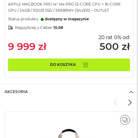
A
APPLE MACBOOK PRO 14" M4 PRO 12-CORE CPU + 16-CORE
i
GPU / 24GB / 512GB SSD / SREBRNY (SILVER) – OUTLET
r
M
Status produktu:
dostępny w magazynie
4
Najszybciej u Ciebie:
10.08
M
20 rat 0% od:
a
9 999 zł
500 zł
c
B
o
o
DO KOSZYKA
k
A
i
r
M
AKCESORIA
3
M
a
c
POR
B
o
o