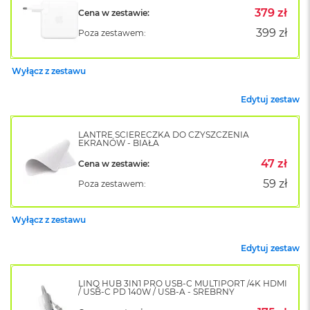
B
379 zł
Cena w zestawie:
o
o
399 zł
Poza zestawem:
k
A
i
Wyłącz z zestawu
r
B
Edytuj zestaw
ł
ę
k
LANTRE ŚCIERECZKA DO CZYSZCZENIA
i
EKRANÓW - BIAŁA
t
47 zł
n
Cena w zestawie:
y
59 zł
Poza zestawem:
M
a
Wyłącz z zestawu
c
B
Edytuj zestaw
o
o
k
LINQ HUB 3IN1 PRO USB-C MULTIPORT /4K HDMI
A
/ USB-C PD 140W / USB-A - SREBRNY
i