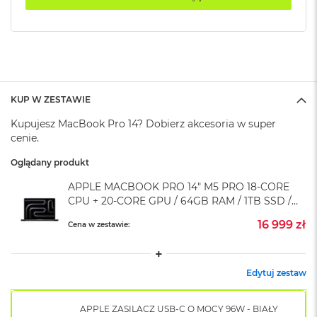
o
k
A
i
r
1
5
KUP W ZESTAWIE
W
Kupujesz MacBook Pro 14? Dobierz akcesoria w super
e
cenie.
d
ł
Oglądany produkt
u
g
APPLE MACBOOK PRO 14" M5 PRO 18-CORE
k
CPU + 20-CORE GPU / 64GB RAM / 1TB SSD /
o
ZASILACZ 96 W / GWIEZDNA CZERŃ (SPACE
l
16 999 zł
Cena w zestawie:
o
BLACK)
r
u
Edytuj zestaw
M
a
c
APPLE ZASILACZ USB-C O MOCY 96W - BIAŁY