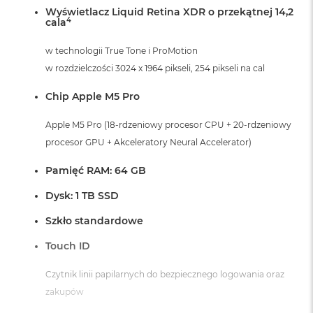
o
Wyświetlacz Liquid Retina XDR o przekątnej 14,2
4
cala
o
k
A
w technologii True Tone i ProMotion
i
w rozdzielczości 3024 x 1964 pikseli, 254 pikseli na cal
r
P
Chip Apple M5 Pro
ó
ł
n
Apple M5 Pro (18-rdzeniowy procesor CPU + 20-rdzeniowy
o
procesor GPU + Akceleratory Neural Accelerator)
c
Pamięć RAM: 64 GB
M
a
Dysk: 1 TB SSD
c
B
Szkło standardowe
o
o
Touch ID
k
A
Czytnik linii papilarnych do bezpiecznego logowania oraz
i
r
zakupów
S