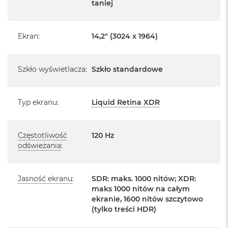
producenta
taniej
d
ł
u
Realizowaną w każdym autoryzowanym punkcie
g
serwisowym Apple na terenie całego świata.
Ekran
:
14,2" (3024 x 1964)
p
Istnieje możliwość przedłużenia gwarancji producenta.
a
m
Szczegółowe informacje na ten temat uzyskają Państwo
i
Szkło wyświetlacza
:
Szkło standardowe
kontaktując się z naszym handlowcem.
ę
c
Posiada fabryczne zafoliowane opakowanie
i
Typ ekranu
:
Liquid Retina XDR
R
Posiada system operacyjny macOS w języku
A
polskim oraz polskie menu
M
Częstotliwość
120 Hz
Język polski wybieramy przy pierwszym uruchomieniu
M
odświeżania
:
a
urządzenia.
c
B
Zawartość zestawu:
Jasność ekranu
:
SDR: maks. 1000 nitów; XDR:
o
o
maks 1000 nitów na całym
k
14 -calowy MacBook Pro
ekranie, 1600 nitów szczytowo
A
(tylko treści HDR)
i
Przewód USB-C na MagSafe 3 do ładowania (2m)
r