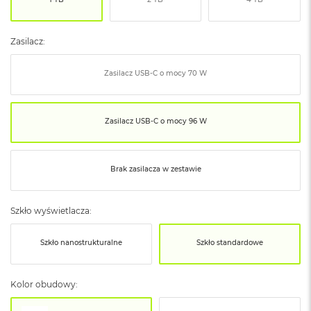
o
o
k
N
Zasilacz:
e
o
Zasilacz USB‑C o mocy 70 W
S
r
e
b
Zasilacz USB‑C o mocy 96 W
r
n
y
Brak zasilacza w zestawie
W
e
d
Szkło wyświetlacza:
ł
u
g
Szkło nanostrukturalne
Szkło standardowe
p
o
j
Kolor obudowy:
e
m