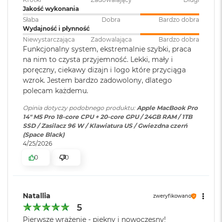
i
Podświetlana
TAK
r
Jasność w trybie SDR: nawet 1000 nitów (w plenerze)
Jakość wykonania
klawiatura
:
1
Słaba
Dobra
Bardzo dobra
T
Wydajność i płynność
Kolory
B
Niewystarczająca
Zadowalająca
Bardzo dobra
1 miliard kolorów
Touch ID
:
TAK
Funkcjonalny system, ekstremalnie szybki, praca
M
na nim to czysta przyjemność. Lekki, mały i
a
Szeroka gama kolorów (P3)
poręczny, ciekawy dizajn i logo które przyciąga
c
wzrok. Jestem bardzo zadowolony, dlatego
Obsługa
Obsługa maks. trzech
B
Technologia True Tone
o
polecam każdemu.
wyświetlaczy
:
wyświetlaczy zewnętrznych do
o
6K przy 60 Hz lub jednego
Częstotliwość odświeżania
k
Opinia dotyczy podobnego produktu:
Apple MacBook Pro
wyświetlacza do 8K przy 60 Hz.
A
14" M5 Pro 18-core CPU + 20-core GPU / 24GB RAM / 1TB
Technologia ProMotion zapewniająca adaptacyjną częstotliwość
i
SSD / Zasilacz 96 W / Klawiatura US / Gwiezdna czerń
r
(Space Black)
odświeżania do 120 Hz
Odtwarzanie wideo
:
Obsługiwane formaty: m.in.
2
4/25/2026
T
HEVC,
H.264
, AV1 i ProRes; HDR z
Stałe częstotliwości odświeżania: 47,95 Hz, 48,00 Hz, 50,00 Hz,
0
0
B
Dolby Vision, HDR10 i HLG
59,94 Hz, 60,00 Hz
M
a
Odtwarzanie
Obsługiwane formaty: m.in.
Natallia
zweryfikowano
c
dźwięku
:
AAC, MP3,
Apple Lossless
,
FLAC
,
5
B
Chip
Dolby Digital
, Dolby Digital
o
Pierwsze wrażenie - piękny i nowoczesny!