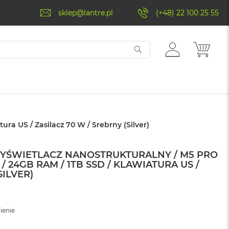
sklep@lantre.pl
(+48) 22 100 25 55
ZALOGUJ
MÓJ 
SIĘ
ra US / Zasilacz 70 W / Srebrny (Silver)
WYŚWIETLACZ NANOSTRUKTURALNY / M5 PRO
/ 24GB RAM / 1TB SSD / KLAWIATURA US /
SILVER)
ienie