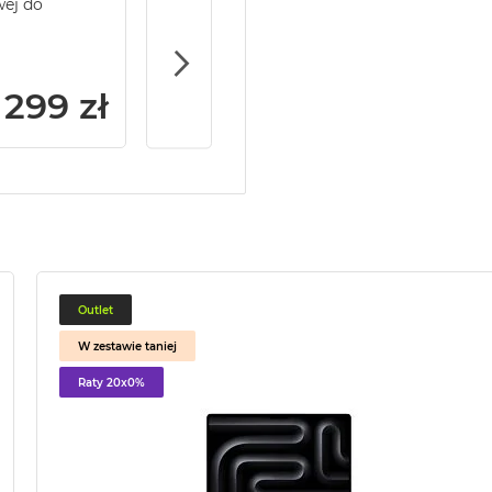
wej do
Service Pack Gold - 2 lata ochrony serwi
MacBook Pro 14/16
299 zł
Outlet
W zestawie taniej
Raty 20x0%