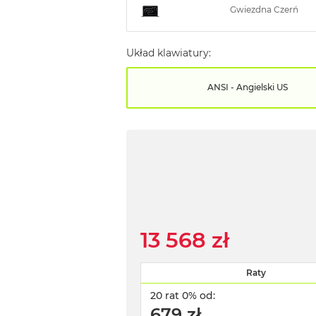
Gwiezdna Czerń
Układ klawiatury:
ANSI - Angielski US
13 568 zł
Raty
20 rat 0% od:
679 zł