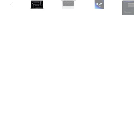
Air
M5
MacBook
Air
M4
MacBook
Air
M3
MacBook
Air
M2
MacBook
Air
13
MacBook
Air
15