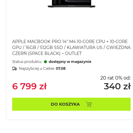
MacBook
Pro
Gwiezdna
szarość
MacBook
Pro
APPLE MACBOOK PRO 14" M4 10-CORE CPU + 10-CORE
GPU / 16GB / 512GB SSD / KLAWIATURA US / GWIEZDNA
Srebrny
CZERŃ (SPACE BLACK) – OUTLET
Według
Status produktu:
dostępny w magazynie
pamięci
Najszybciej u Ciebie:
07.08
RAM
20 rat 0% od:
MacBook
6 799 zł
340 zł
Pro
8GB
RAM
DO KOSZYKA
MacBook
Pro
16GB
RAM