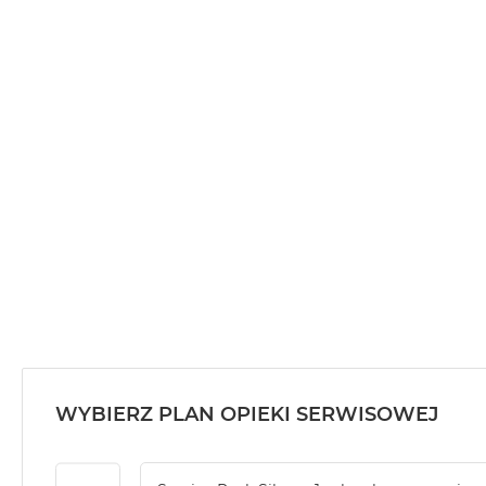
MacBook
Air
32GB
RAM
Według
pojemności
dysku
MacBook
Air
256GB
MacBook
Air
512GB
MacBook
Air
WYBIERZ PLAN OPIEKI SERWISOWEJ
1TB
MacBook
Air