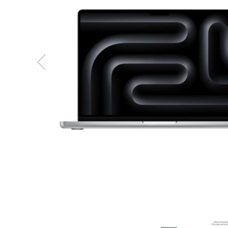
MacBook
Neo
Indygo
MacBook
Neo
Srebrny
Według
pojemności
dysku
MacBook
Neo
256GB
MacBook
Neo
512GB
MacBook
Air
MacBook