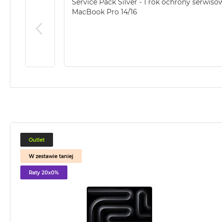
Service Pack Silver - 1 rok ochrony serwiso
2TB
MacBook Pro 14/16
MacBook
Air
4TB
MacBook
Pro
MacBook
Pro
14
MacBook
Pro
Outlet
16
W zestawie taniej
Według
koloru
Raty 20x0%
MacBook
Pro
Gwiezdna
Czerń