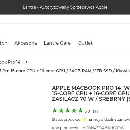
Lantre - Autoryzowany Sprzedawca Apple
tch
Akcesoria
Lantre Care
Outlet
ok Pro 14
ro 15-core CPU + 16-core GPU / 24GB RAM / 1TB SSD / Klawiatu
APPLE MACBOOK PRO 14" 
15-CORE CPU + 16-CORE GPU 
ZASILACZ 70 W / SREBRNY (
5.0
(
94
)
Status produktu:
na indywidualne zamów
Kod producenta: MGDN4ZE/A/S1/US/70W