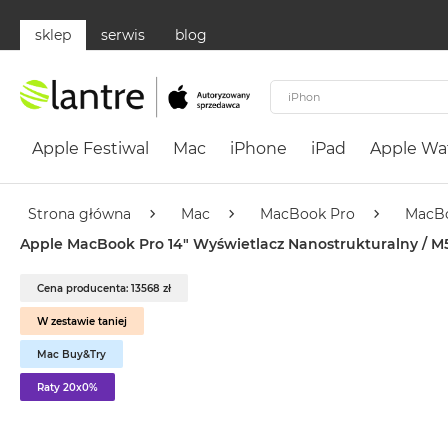
sklep
serwis
blog
Apple
Festiwal
Apple Festiwal
Mac
iPhone
iPad
Apple Wa
Mac
MacBook
Neo
Strona główna
Mac
MacBook Pro
MacBo
Według
Apple MacBook Pro 14" Wyświetlacz Nanostrukturalny / M5 P
koloru
MacBook
Cena producenta: 13568 zł
Neo
W zestawie taniej
Cytrusowożółty
Mac Buy&Try
MacBook
Neo
Raty 20x0%
Subtelny
Róż