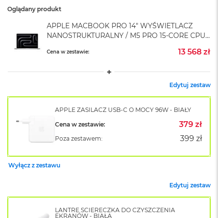
o
Oglądany produkt
k
A
APPLE MACBOOK PRO 14" WYŚWIETLACZ
i
NANOSTRUKTURALNY / M5 PRO 15-CORE CPU
r
+ 16-CORE GPU / 24GB RAM / 1TB SSD /
1
13 568 zł
Cena w zestawie:
ZASILACZ 70 W / SREBRNY (SILVER)
5
W
Edytuj zestaw
e
d
ł
APPLE ZASILACZ USB-C O MOCY 96W - BIAŁY
u
g
379 zł
Cena w zestawie:
k
399 zł
Poza zestawem:
o
l
o
Wyłącz z zestawu
r
u
Edytuj zestaw
M
a
LANTRE ŚCIERECZKA DO CZYSZCZENIA
c
EKRANÓW - BIAŁA