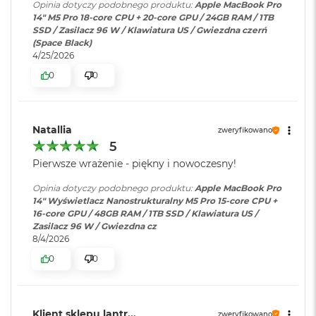
i
Częstotliwość odświeżania
Opinia dotyczy podobnego produktu:
Apple MacBook Pro
Obsługa
Obsługa maks. trzech
r
14" M5 Pro 18-core CPU + 20-core GPU / 24GB RAM / 1TB
1
wyświetlaczy
:
wyświetlaczy zewnętrznych do
Technologia ProMotion zapewniająca adaptacyjną częstotliwość
SSD / Zasilacz 96 W / Klawiatura US / Gwiezdna czerń
T
6K przy 60 Hz lub jednego
(Space Black)
odświeżania do 120 Hz
B
wyświetlacza do 8K przy 60 Hz.
4/25/2026
Stałe częstotliwości odświeżania: 47,95 Hz, 48,00 Hz, 50,00 Hz,
0
0
M
59,94 Hz, 60,00 Hz
a
Odtwarzanie wideo
:
Obsługiwane formaty: m.in.
c
HEVC,
H.264
, AV1 i ProRes; HDR z
B
o
Dolby Vision, HDR10 i HLG
Natallia
zweryfikowano
o
5
Chip
k
Pierwsze wrażenie - piękny i nowoczesny!
A
Odtwarzanie
Obsługiwane formaty: m.in.
i
Apple M5 Pro
dźwięku
:
AAC, MP3,
Apple Lossless
,
FLAC
,
Opinia dotyczy podobnego produktu:
Apple MacBook Pro
r
14" Wyświetlacz Nanostrukturalny M5 Pro 15-core CPU +
Dolby Digital
, Dolby Digital
2
Apple M5 Pro (15-rdzeniowy procesor CPU + 16-rdzeniowy
16-core GPU / 48GB RAM / 1TB SSD / Klawiatura US /
Plus i Dolby Atmos
T
Zasilacz 96 W / Gwiezdna cz
procesor GPU + Akceleratory Neural Accelerator)
B
8/4/2026
16-rdzeniowy system Neural Engine
M
0
0
Zainstalowany
macOS
a
system operacyjny
:
Sprzętowa akceleracja ray tracingu
c
B
307 GB/s przepustowości pamięci
o
Klient sklepu lantr...
zweryfikowano