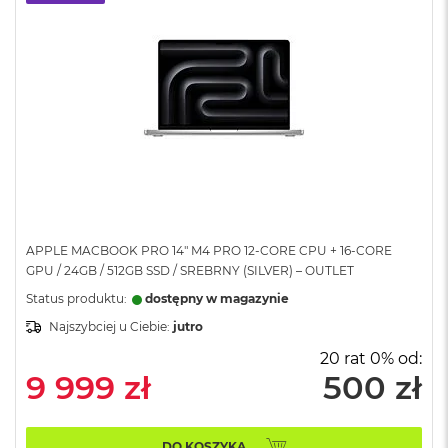
A
i
r
M
a
c
B
o
o
k
A
i
APPLE MACBOOK PRO 14" M4 PRO 12-CORE CPU + 16-CORE
r
M
GPU / 24GB / 512GB SSD / SREBRNY (SILVER) – OUTLET
5
Status produktu:
dostępny w magazynie
M
Najszybciej u Ciebie:
jutro
a
20 rat 0% od:
c
9 999 zł
500 zł
B
o
o
k
DO KOSZYKA