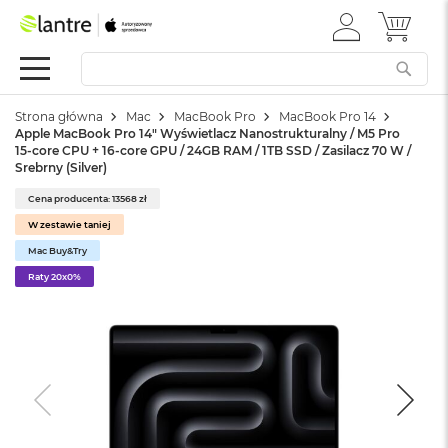
ZALOGUJ
MÓJ 
Apple
SIĘ
Festiwal
Mac
Strona główna
Mac
MacBook Pro
MacBook Pro 14
M
Apple MacBook Pro 14" Wyświetlacz Nanostrukturalny / M5 Pro
a
15-core CPU + 16-core GPU / 24GB RAM / 1TB SSD / Zasilacz 70 W /
c
Srebrny (Silver)
B
o
Cena producenta: 13568 zł
o
W zestawie taniej
k
Mac Buy&Try
N
e
Raty 20x0%
o
W
e
d
ł
u
g
k