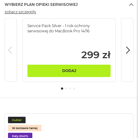
B
WYBIERZ PLAN OPIEKI SERWISOWEJ
zobacz szczegóły
M
a
c
Service Pack Silver - 1 rok ochrony
Servi
serwisowej do MacBook Pro 14/16
serw
B
o
o
k
299 zł
N
e
o
5
DODAJ
1
2
G
B
M
a
c
B
Outlet
o
W zestawie taniej
o
Raty 20x0%
k