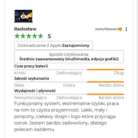
zasilaczem USB PD o mocy
M
96W lub wyższą
4
Wyświetlacz Liquid Retina XDR o przekątnej 14,2 cala
;
a
c
rozdzielczość natywna 3024 na 1964 piksele przy 254 pikselach na
B
cal
Ładowanie i
Trzy porty Thunderbolt 5
o
Radosław
zweryfikowano
o
rozbudowa
:
(USB‑C) obsługujące:
5
XDR (Extreme Dynamic Range)
k
Ładowanie,
DisplayPort
,
A
Thunderbolt 5 (do 120 Gb/s),
Doświadczenie Z Apple:
Zaznajomiony
Kontrast 1 000 000:1
i
USB 4 (do 120 Gb/s)
r
Sposób Użytkowania:
Średnio zaawansowany (multimedia, edycja grafiki)
Jasność XDR: 1000 nitów utrzymywana na całym ekranie, 1600
5
1
Czas pracy baterii
1
nitów szczytowo
(tylko treści HDR)
2
Klawiatura
NIE
Krótki
Zadowalający
Długi
G
numeryczna
:
Jasność w trybie SDR: nawet 1000 nitów (w plenerze)
Jakość wykonania
B
Słaba
Dobra
Bardzo dobra
Wydajność i płynność
Kolory
M
Podświetlana
TAK
Niewystarczająca
Zadowalająca
Bardzo dobra
a
1 miliard kolorów
klawiatura
:
Funkcjonalny system, ekstremalnie szybki, praca
c
na nim to czysta przyjemność. Lekki, mały i
B
Szeroka gama kolorów (P3)
o
poręczny, ciekawy dizajn i logo które przyciąga
o
wzrok. Jestem bardzo zadowolony, dlatego
Touch ID
:
TAK
Technologia True Tone
k
polecam każdemu.
A