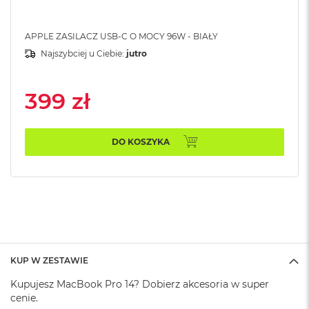
k
A
i
APPLE ZASILACZ USB-C O MOCY 96W - BIAŁY
r
Najszybciej u Ciebie:
jutro
M
2
399 zł
M
a
c
B
DO KOSZYKA
o
o
k
A
i
r
1
3
M
KUP W ZESTAWIE
a
c
Kupujesz MacBook Pro 14? Dobierz akcesoria w super
B
cenie.
o