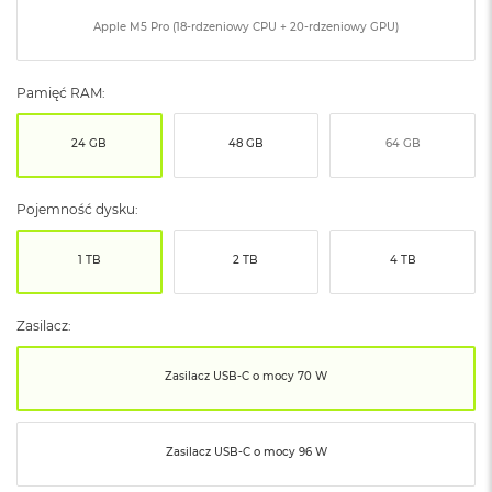
ó
Apple M5 Pro (18-rdzeniowy CPU + 20-rdzeniowy GPU)
ż
M
Pamięć RAM:
a
c
B
24 GB
48 GB
64 GB
o
o
k
Pojemność dysku:
N
e
o
1 TB
2 TB
4 TB
I
n
d
Zasilacz:
y
g
o
Zasilacz USB‑C o mocy 70 W
M
a
Zasilacz USB‑C o mocy 96 W
c
B