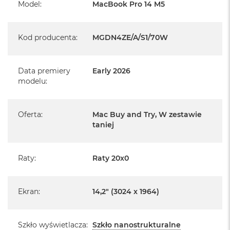
r
Model
:
MacBook Pro 14 M5
e
b
r
Kod producenta
:
MGDN4ZE/A/S1/70W
n
y
Informacje o produkcie:
M
Data premiery
Early 2026
MacBook Pro jest nowy
a
modelu
:
c
B
Pochodzi od polskiego, oficjalnego dystrybutora Apple.
o
o
Oferta
:
Mac Buy and Try, W zestawie
Posiada pełną, 12 miesięczną gwarancję
k
producenta
taniej
A
i
Realizowaną w każdym autoryzowanym punkcie
r
serwisowym Apple na terenie całego świata.
Raty
:
Raty 20x0
Z
ł
Istnieje możliwość przedłużenia gwarancji producenta.
o
Szczegółowe informacje na ten temat uzyskają Państwo
t
Ekran
:
14,2" (3024 x 1964)
kontaktując się z naszym handlowcem.
y
W
Posiada fabryczne zafoliowane opakowanie
e
Szkło wyświetlacza
:
Szkło nanostrukturalne