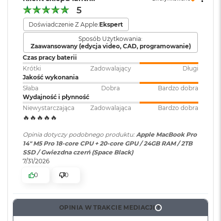
o
Wersja systemu
macOS Sequoia lub nowszy
5
k
Silnik multimedialny
operacyjnego
:
A
Doświadczenie Z Apple:
Ekspert
i
Sprzętowa akceleracja obsługi H.264, HEVC, ProRes i ProRes RAW
r
Sposób Użytkowania:
Dołączone
Wbudowane aplikacje systemu
Zaawansowany (edycja video, CAD, programowanie)
4
Silnik dekodowania wideo
T
oprogramowanie
:
macOS
Czas pracy baterii
B
Krótki
Zadowalający
Długi
Silnik kodowania wideo
Jakość wykonania
M
Silnik kodujący i dekodujący format ProRes
Dodatkowe
Klawiatura z Touch ID, Gładzik
Słaba
Dobra
Bardzo dobra
a
Wydajność i płynność
informacje
:
Force Touch wyczuwający siłę
c
Dekoder AV1
nacisku, Czujnik światła
Niewystarczająca
Zadowalająca
Bardzo dobra
B
🔥🔥🔥🔥🔥
otoczenia
o
o
Opinia dotyczy podobnego produktu:
Apple MacBook Pro
k
14" M5 Pro 18-core CPU + 20-core GPU / 24GB RAM / 2TB
P
Układ klawiatury
:
ISO - Angielski PL
SSD / Gwiezdna czerń (Space Black)
r
Ładowanie i rozbudowa
7/31/2026
o
0
0
Gniazdo na kartę SDXC
Materiał wykonania
:
Aluminium
M
Port HDMI
a
c
Gniazdo słuchawkowe 3,5 mm
OPINIA W TRAKCIE MEDIACJI
B
?
Kolor obudowy
:
Srebrny
Port MagSafe 3
o