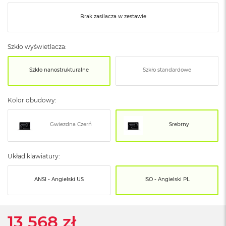
o
o
Brak zasilacza w zestawie
k
N
e
o
Szkło wyświetlacza:
S
r
Szkło nanostrukturalne
Szkło standardowe
e
b
r
Kolor obudowy:
n
y
Gwiezdna Czerń
Srebrny
W
e
d
ł
Układ klawiatury:
u
g
ANSI - Angielski US
ISO - Angielski PL
p
o
j
e
13 568 zł
m