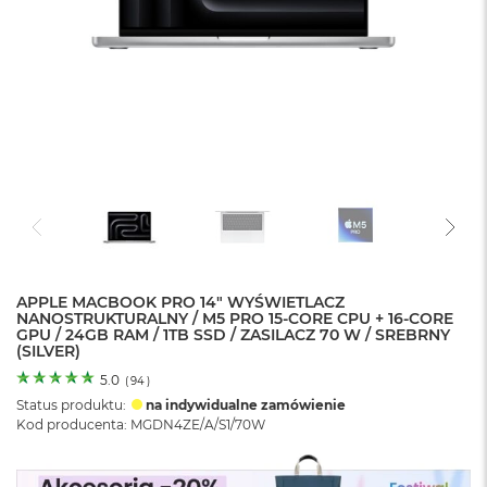
o
l
o
r
u
M
a
c
B
o
o
k
N
e
APPLE MACBOOK PRO 14" WYŚWIETLACZ
o
NANOSTRUKTURALNY / M5 PRO 15-CORE CPU + 16-CORE
C
GPU / 24GB RAM / 1TB SSD / ZASILACZ 70 W / SREBRNY
y
(SILVER)
t
r
5.0
(
94
)
u
Status produktu:
na indywidualne zamówienie
s
Kod producenta: MGDN4ZE/A/S1/70W
o
w
o