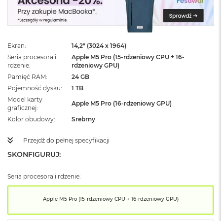
ż
ó
ł
t
y
Ekran
14,2" (3024 x 1964)
Seria procesora i
Apple M5 Pro (15-rdzeniowy CPU + 16-
M
rdzenie
rdzeniowy GPU)
a
c
Pamięć RAM
24 GB
B
Pojemność dysku
1 TB
o
Model karty
o
Apple M5 Pro (16-rdzeniowy GPU)
graficznej
k
Kolor obudowy
Srebrny
N
e
o
Przejdź do pełnej specyfikacji
S
SKONFIGURUJ:
u
b
t
Seria procesora i rdzenie:
e
l
Apple M5 Pro (15-rdzeniowy CPU + 16-rdzeniowy GPU)
n
y
R