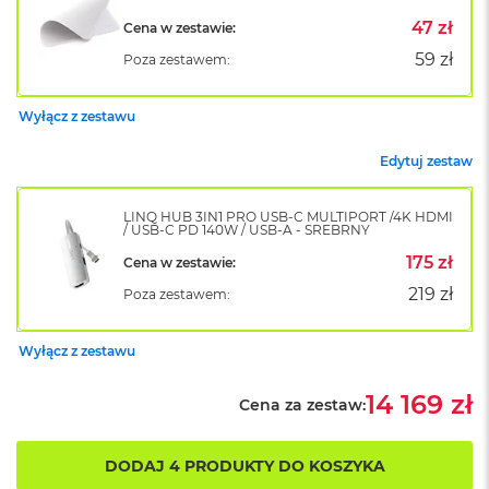
B
o
47 zł
Cena w zestawie:
o
59 zł
Poza zestawem:
k
A
i
Wyłącz z zestawu
r
B
ł
Edytuj zestaw
ę
k
LINQ HUB 3IN1 PRO USB-C MULTIPORT /4K HDMI
i
/ USB-C PD 140W / USB-A - SREBRNY
t
n
175 zł
Cena w zestawie:
y
219 zł
Poza zestawem:
M
a
Wyłącz z zestawu
c
B
14 169 zł
o
Cena za zestaw:
o
k
A
DODAJ 4 PRODUKTY DO KOSZYKA
i