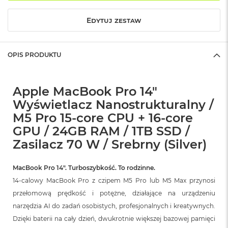
r
G
Edytuj zestaw
w
i
e
z
OPIS PRODUKTU
d
n
a
s
Apple MacBook Pro 14"
z
Wyświetlacz Nanostrukturalny /
a
r
M5 Pro 15-core CPU + 16-core
o
GPU / 24GB RAM / 1TB SSD /
ś
ć
Zasilacz 70 W / Srebrny (Silver)
M
MacBook Pro 14″. Turboszybkość. To rodzinne.
a
c
14-calowy MacBook Pro z czipem M5 Pro lub M5 Max przynosi
B
przełomową prędkość i potężne, działające na urządzeniu
o
o
narzędzia AI do zadań osobistych, profesjonalnych i kreatywnych.
k
Dzięki baterii na cały dzień, dwukrotnie większej bazowej pamięci
A