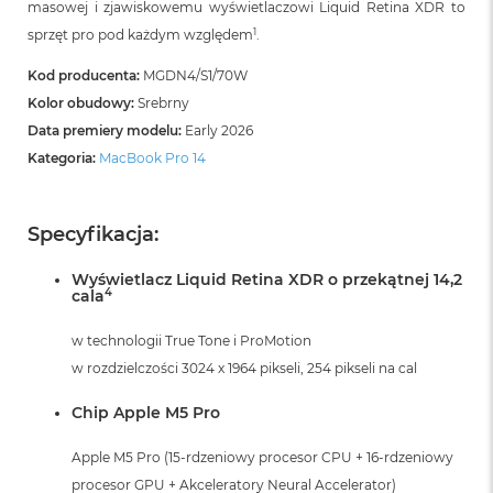
masowej i zjawiskowemu wyświetlaczowi Liquid Retina XDR to
i
r
1
sprzęt pro pod każdym względem
.
K
s
Kod producenta:
MGDN4/S1/70W
i
Kolor obudowy:
Srebrny
ę
ż
Data premiery modelu:
Early 2026
y
Kategoria:
MacBook Pro 14
c
o
w
a
Specyfikacja:
P
o
Wyświetlacz Liquid Retina XDR o przekątnej 14,2
ś
4
cala
w
i
w technologii True Tone i ProMotion
a
t
w rozdzielczości 3024 x 1964 pikseli, 254 pikseli na cal
a
Chip Apple M5 Pro
M
a
Apple M5 Pro (15-rdzeniowy procesor CPU + 16-rdzeniowy
c
procesor GPU + Akceleratory Neural Accelerator)
B