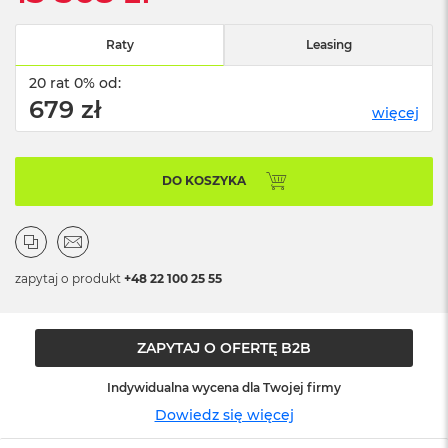
n
o
ś
Raty
Leasing
c
i
20 rat 0% od:
d
679 zł
więcej
y
s
k
u
DO KOSZYKA
M
a
c
B
o
zapytaj o produkt
+48 22 100 25 55
o
k
N
ZAPYTAJ O OFERTĘ B2B
e
o
2
Indywidualna wycena dla Twojej firmy
5
Dowiedz się więcej
6
G