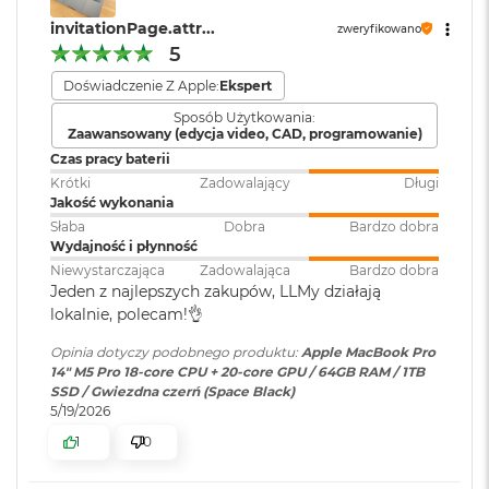
Atmos sprawią, że zawsze będzie Cię doskonale słychać i
ś
Czytnik kart
TAK
invitationPage.attr...
c
widać w perfekcyjnie skomponowanym kadrze.
zweryfikowano
pamięci
:
i
5
d
POŁĄCZ WSZYSTKO
– Wyposażony w trzy porty
Doświadczenie Z Apple:
Ekspert
y
Thunderbolt 5 i port MagSafe 3 do ładowania, gniazdo na
s
Karta sieciowa
Wi-Fi 7 (802.11be)
Sposób Użytkowania:
kartę SDXC, port HDMI, gniazdo słuchawkowe i
k
Zaawansowany (edycja video, CAD, programowanie)
bezprzewodowa
u
zaprojektowany przez Apple czip do łączności
Czas pracy baterii
WLAN
:
6
bezprzewodowej N1 obsługujący interfejsy Wi-Fi 7
i
Krótki
Zadowalający
Długi
M
Jakość wykonania
a
Bluetooth 6. Do modelu z czipem M5 Pro podłączysz aż trzy
c
Słaba
Dobra
Bardzo dobra
Kamera
Kamera 12MP Center Stage z
wyświetlacze zewnętrzne, a do modelu z czipem M5 Max –
B
Wydajność i płynność
internetowa
:
obsługą funkcji Widok blatu
nawet cztery.
o
Niewystarczająca
Zadowalająca
Bardzo dobra
o
Jeden z najlepszych zakupów, LLMy działają
k
lokalnie, polecam!👌
A
Bateria
:
Litowo-polimerowa
i
Opinia dotyczy podobnego produktu:
Apple MacBook Pro
r
14" M5 Pro 18-core CPU + 20-core GPU / 64GB RAM / 1TB
2
SSD / Gwiezdna czerń (Space Black)
Pojemność baterii
:
72,4 Wh
5
5/19/2026
6
Wyświetlacz
1
0
G
B
Szybkie ładowanie
:
Możliwość szybkiego ładowania
Wyświetlacz Super Retina XDR