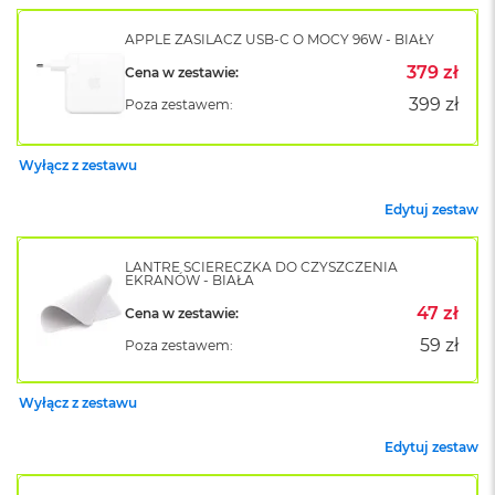
k
A
APPLE ZASILACZ USB-C O MOCY 96W - BIAŁY
i
r
379 zł
Cena w zestawie:
M
399 zł
Poza zestawem:
2
M
Wyłącz z zestawu
a
c
Edytuj zestaw
B
o
o
LANTRE ŚCIERECZKA DO CZYSZCZENIA
k
EKRANÓW - BIAŁA
A
i
47 zł
Cena w zestawie:
r
59 zł
Poza zestawem:
1
3
Wyłącz z zestawu
M
a
Edytuj zestaw
c
B
o