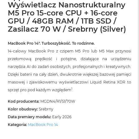
B
Wyświetlacz Nanostrukturalny
o
M5 Pro 15-core CPU + 16-core
o
k
GPU / 48GB RAM / 1TB SSD /
A
Zasilacz 70 W / Srebrny (Silver)
i
r
B
MacBook Pro 14″. Turboszybkość. To rodzinne.
ł
14-calowy MacBook Pro z czipem M5 Pro lub M5 Max przynosi
ę
k
przełomową prędkość i potężne, działające na urządzeniu
i
narzędzia AI do zadań osobistych, profesjonalnych i kreatywnych.
t
n
Dzięki baterii na cały dzień, dwukrotnie większej bazowej pamięci
y
masowej i zjawiskowemu wyświetlaczowi Liquid Retina XDR to
1
sprzęt pro pod każdym względem
.
M
a
Kod producenta:
MGDN4/R1/S1/70W
c
B
Kolor obudowy:
Srebrny
o
Data premiery modelu:
Early 2026
o
k
Kategoria:
MacBook Pro 14
A
i