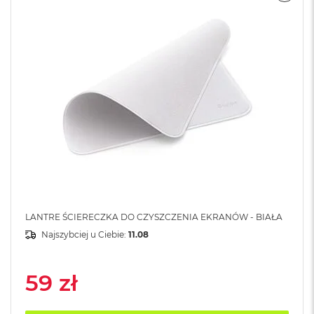
A
i
r
M
a
c
B
o
o
k
A
i
r
M
5
LANTRE ŚCIERECZKA DO CZYSZCZENIA EKRANÓW - BIAŁA
M
Najszybciej u Ciebie:
11.08
a
c
B
59 zł
o
o
k