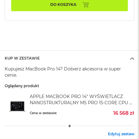
A
DO KOSZYKA
i
r
M
4
M
a
c
B
o
KUP W ZESTAWIE
o
Kupujesz MacBook Pro 14? Dobierz akcesoria w super
k
A
cenie.
i
r
Oglądany produkt
M
APPLE MACBOOK PRO 14" WYŚWIETLACZ
3
NANOSTRUKTURALNY M5 PRO 15-CORE CPU +
M
16-CORE GPU / 48GB RAM / 1TB SSD /
16 568 zł
Cena w zestawie:
a
ZASILACZ 70 W / SREBRNY (SILVER)
c
B
o
Edytuj zestaw
o