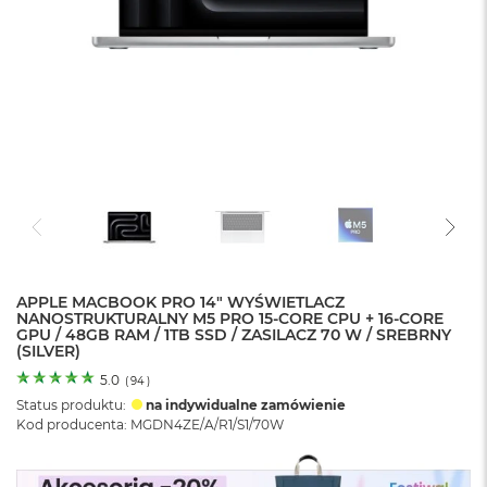
o
l
o
r
u
M
a
c
B
o
o
k
N
e
APPLE MACBOOK PRO 14" WYŚWIETLACZ
o
NANOSTRUKTURALNY M5 PRO 15-CORE CPU + 16-CORE
C
GPU / 48GB RAM / 1TB SSD / ZASILACZ 70 W / SREBRNY
y
(SILVER)
t
r
5.0
(
94
)
u
Status produktu:
na indywidualne zamówienie
s
Kod producenta: MGDN4ZE/A/R1/S1/70W
o
w
o