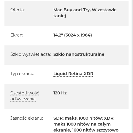
o
Oferta
:
Mac Buy and Try, W zestawie
Posiada pełną, 12 miesięczną gwarancję
o
producenta
k
taniej
A
i
Realizowaną w każdym autoryzowanym punkcie
r
serwisowym Apple na terenie całego świata.
Ekran
:
14,2" (3024 x 1964)
P
Istnieje możliwość przedłużenia gwarancji producenta.
ó
ł
Szczegółowe informacje na ten temat uzyskają Państwo
n
Szkło wyświetlacza
:
Szkło nanostrukturalne
kontaktując się z naszym handlowcem.
o
c
Posiada fabryczne zafoliowane opakowanie
Typ ekranu
:
Liquid Retina XDR
M
Posiada system operacyjny macOS w języku
a
polskim oraz polskie menu
c
B
Częstotliwość
120 Hz
Język polski wybieramy przy pierwszym uruchomieniu
o
odświeżania
:
o
urządzenia.
k
A
Zawartość zestawu:
i
Jasność ekranu
:
SDR: maks. 1000 nitów; XDR:
r
maks 1000 nitów na całym
S
14 -calowy MacBook Pro
ekranie, 1600 nitów szczytowo