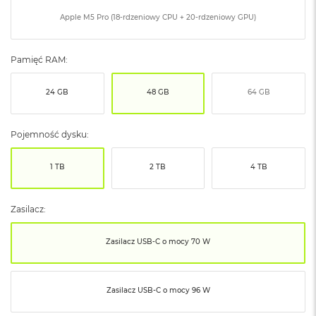
ó
Apple M5 Pro (18-rdzeniowy CPU + 20-rdzeniowy GPU)
ż
M
Pamięć RAM:
a
c
B
24 GB
48 GB
64 GB
o
o
k
Pojemność dysku:
N
e
o
1 TB
2 TB
4 TB
I
n
d
Zasilacz:
y
g
o
Zasilacz USB‑C o mocy 70 W
M
a
Zasilacz USB‑C o mocy 96 W
c
B