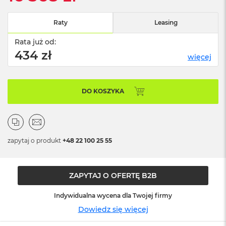
n
o
ś
Raty
Leasing
c
i
Rata już od:
d
434 zł
więcej
y
s
k
u
DO KOSZYKA
M
a
c
B
o
zapytaj o produkt
+48 22 100 25 55
o
k
N
ZAPYTAJ O OFERTĘ B2B
e
o
2
Indywidualna wycena dla Twojej firmy
5
Dowiedz się więcej
6
G