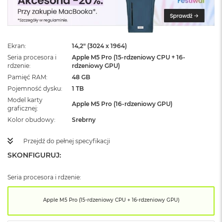
ż
ó
ł
t
y
Ekran
14,2" (3024 x 1964)
Seria procesora i
Apple M5 Pro (15-rdzeniowy CPU + 16-
M
rdzenie
rdzeniowy GPU)
a
c
Pamięć RAM
48 GB
B
Pojemność dysku
1 TB
o
Model karty
o
Apple M5 Pro (16-rdzeniowy GPU)
graficznej
k
Kolor obudowy
Srebrny
N
e
o
Przejdź do pełnej specyfikacji
S
SKONFIGURUJ:
u
b
t
Seria procesora i rdzenie:
e
l
Apple M5 Pro (15-rdzeniowy CPU + 16-rdzeniowy GPU)
n
y
R