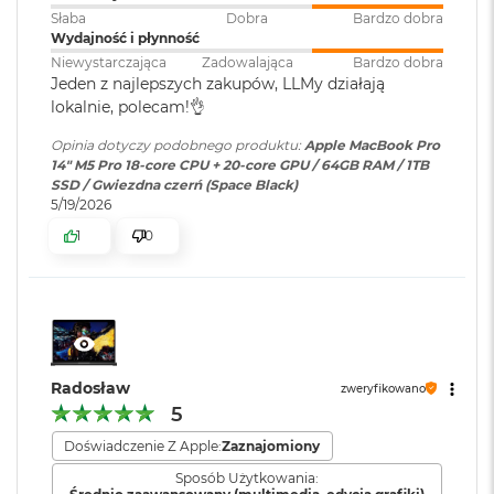
k
Słaba
Dobra
Bardzo dobra
A
wyświetlacze zewnętrzne, a do modelu z czipem M5 Max –
Wydajność i płynność
i
Bateria
:
Litowo-polimerowa
nawet cztery.
r
Niewystarczająca
Zadowalająca
Bardzo dobra
3
Jeden z najlepszych zakupów, LLMy działają
2
lokalnie, polecam!👌
Pojemność baterii
:
72,4 Wh
G
B
Opinia dotyczy podobnego produktu:
Apple MacBook Pro
R
14" M5 Pro 18-core CPU + 20-core GPU / 64GB RAM / 1TB
A
SSD / Gwiezdna czerń (Space Black)
Szybkie ładowanie
:
Możliwość szybkiego ładowania
M
5/19/2026
zasilaczem USB PD o mocy
Wyświetlacz
96W lub wyższą
1
0
W
e
Wyświetlacz Super Retina XDR
d
ł
Ładowanie i
Trzy porty Thunderbolt 5
4
Wyświetlacz Liquid Retina XDR o przekątnej 14,2 cala
;
u
rozbudowa
:
(USB‑C) obsługujące:
rozdzielczość natywna 3024 na 1964 piksele przy 254 pikselach na
g
Ładowanie,
DisplayPort
,
p
cal
Thunderbolt 5 (do 120 Gb/s),
o
Radosław
zweryfikowano
USB 4 (do 120 Gb/s)
j
5
XDR (Extreme Dynamic Range)
e
m
Doświadczenie Z Apple:
Zaznajomiony
Kontrast 1 000 000:1
n
Klawiatura
NIE
Sposób Użytkowania:
o
numeryczna
: