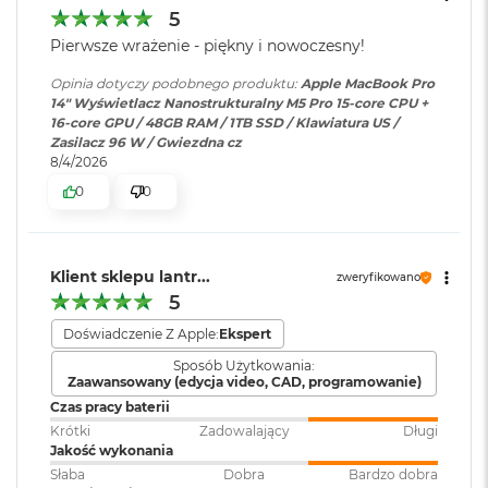
dźwięku
:
AAC, MP3,
Apple Lossless
,
FLAC
,
M
5
Chip
Dolby Digital
, Dolby Digital
a
Pierwsze wrażenie - piękny i nowoczesny!
c
Plus i Dolby Atmos
B
Apple M5 Pro
Opinia dotyczy podobnego produktu:
Apple MacBook Pro
o
14" Wyświetlacz Nanostrukturalny M5 Pro 15-core CPU +
o
Apple M5 Pro (15-rdzeniowy procesor CPU + 16-rdzeniowy
16-core GPU / 48GB RAM / 1TB SSD / Klawiatura US /
Zainstalowany
macOS
k
Zasilacz 96 W / Gwiezdna cz
procesor GPU + Akceleratory Neural Accelerator)
system operacyjny
:
A
8/4/2026
i
16-rdzeniowy system Neural Engine
r
0
0
5
Wersja systemu
macOS Sequoia lub nowszy
Sprzętowa akceleracja ray tracingu
1
operacyjnego
:
2
307 GB/s przepustowości pamięci
G
Klient sklepu lantr...
zweryfikowano
B
5
Silnik multimedialny
Dołączone
Wbudowane aplikacje systemu
M
oprogramowanie
:
macOS
Doświadczenie Z Apple:
Ekspert
a
Sprzętowa akceleracja obsługi H.264, HEVC, ProRes i ProRes RAW
Sposób Użytkowania:
c
Zaawansowany (edycja video, CAD, programowanie)
B
Silnik dekodowania wideo
Dodatkowe
Klawiatura z Touch ID, Gładzik
Czas pracy baterii
o
informacje
:
Force Touch wyczuwający siłę
o
Krótki
Zadowalający
Długi
Silnik kodowania wideo
nacisku, Czujnik światła
k
Jakość wykonania
A
otoczenia
Silnik kodujący i dekodujący format ProRes
Słaba
Dobra
Bardzo dobra