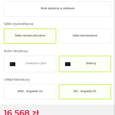
o
o
Brak zasilacza w zestawie
k
N
e
o
Szkło wyświetlacza:
S
r
Szkło nanostrukturalne
Szkło standardowe
e
b
r
Kolor obudowy:
n
y
Gwiezdna Czerń
Srebrny
W
e
d
ł
Układ klawiatury:
u
g
ANSI - Angielski US
ISO - Angielski PL
p
o
j
e
16 568 zł
m