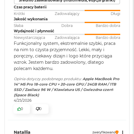
Średnio zaawansowany (multimedia, edycja grafiki)
Jasność XDR: 1000 nitów utrzymywana na całym ekranie, 1600
ś
Czas pracy baterii
c
1
nitów szczytowo
(tylko treści HDR)
i
Krótki
Zadowalający
Długi
Podświetlana
TAK
d
Jasność w trybie SDR: nawet 1000 nitów (w plenerze)
Jakość wykonania
klawiatura
:
y
Słaba
Dobra
Bardzo dobra
s
Wydajność i płynność
Kolory
k
Niewystarczająca
Zadowalająca
Bardzo dobra
u
1 miliard kolorów
Touch ID
:
TAK
Funkcjonalny system, ekstremalnie szybki, praca
na nim to czysta przyjemność. Lekki, mały i
M
Szeroka gama kolorów (P3)
poręczny, ciekawy dizajn i logo które przyciąga
a
wzrok. Jestem bardzo zadowolony, dlatego
c
Obsługa
Obsługa maks. trzech
Technologia True Tone
B
polecam każdemu.
wyświetlaczy
:
wyświetlaczy zewnętrznych do
o
6K przy 60 Hz lub jednego
Częstotliwość odświeżania
o
Opinia dotyczy podobnego produktu:
Apple MacBook Pro
wyświetlacza do 8K przy 60 Hz.
k
14" M5 Pro 18-core CPU + 20-core GPU / 24GB RAM / 1TB
Technologia ProMotion zapewniająca adaptacyjną częstotliwość
A
SSD / Zasilacz 96 W / Klawiatura US / Gwiezdna czerń
i
(Space Black)
odświeżania do 120 Hz
r
Odtwarzanie wideo
:
Obsługiwane formaty: m.in.
4/25/2026
2
HEVC,
H.264
, AV1 i ProRes; HDR z
Stałe częstotliwości odświeżania: 47,95 Hz, 48,00 Hz, 50,00 Hz,
0
0
5
Dolby Vision, HDR10 i HLG
59,94 Hz, 60,00 Hz
6
G
B
Odtwarzanie
Obsługiwane formaty: m.in.
Natallia
zweryfikowano