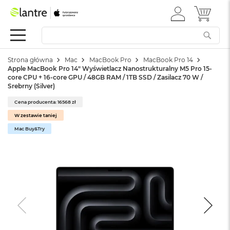
ZALOGUJ
MÓJ 
Apple
SIĘ
Festiwal
Mac
Strona główna
Mac
MacBook Pro
MacBook Pro 14
M
Apple MacBook Pro 14" Wyświetlacz Nanostrukturalny M5 Pro 15-
a
core CPU + 16-core GPU / 48GB RAM / 1TB SSD / Zasilacz 70 W /
c
Srebrny (Silver)
B
o
Cena producenta: 16568 zł
o
W zestawie taniej
k
Mac Buy&Try
N
e
o
W
e
d
ł
u
g
k