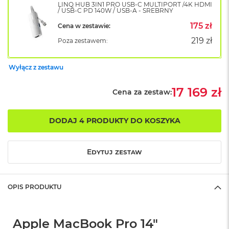
LINQ HUB 3IN1 PRO USB-C MULTIPORT /4K HDMI
o
/ USB-C PD 140W / USB-A - SREBRNY
k
175 zł
Cena w zestawie:
A
i
219 zł
Poza zestawem:
r
1
5
Wyłącz z zestawu
W
17 169 zł
e
Cena za zestaw:
d
ł
u
DODAJ 4 PRODUKTY DO KOSZYKA
g
k
o
Edytuj zestaw
l
o
r
u
OPIS PRODUKTU
M
a
Apple MacBook Pro 14"
c