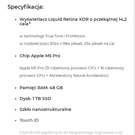
r
Specyfikacja:
G
w
i
Wyświetlacz Liquid Retina XDR o przekątnej 14,2
4
cala
e
z
d
w technologii True Tone i ProMotion
n
w rozdzielczości 3024 x 1964 pikseli, 254 pikseli na cal
a
s
Chip Apple M5 Pro
z
a
r
Apple M5 Pro (15-rdzeniowy procesor CPU + 16-rdzeniowy
o
procesor GPU + Akceleratory Neural Accelerator)
ś
ć
Pamięć RAM: 48 GB
M
Dysk: 1 TB SSD
a
c
Szkło nanostrukturalne
B
o
Touch ID
o
k
Czytnik linii papilarnych do bezpiecznego logowania oraz
A