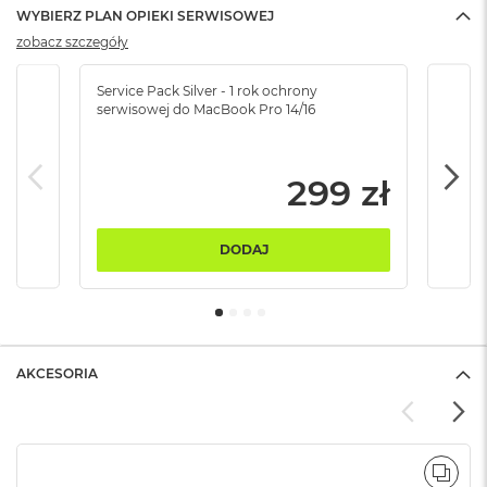
B
WYBIERZ PLAN OPIEKI SERWISOWEJ
zobacz szczegóły
M
a
c
Service Pack Silver - 1 rok ochrony
Servi
serwisowej do MacBook Pro 14/16
serw
B
o
o
k
299 zł
N
e
o
5
DODAJ
1
2
G
B
M
AKCESORIA
a
c
B
o
o
POR
k