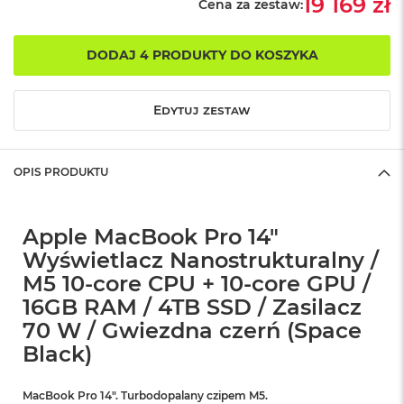
19 169 zł
Cena za zestaw:
o
k
A
DODAJ 4 PRODUKTY DO KOSZYKA
i
r
1
Edytuj zestaw
5
W
e
OPIS PRODUKTU
d
ł
u
g
Apple MacBook Pro 14"
k
Wyświetlacz Nanostrukturalny /
o
l
M5 10-core CPU + 10-core GPU /
o
16GB RAM / 4TB SSD / Zasilacz
r
u
70 W / Gwiezdna czerń (Space
Black)
M
a
c
MacBook Pro 14″. Turbodopalany czipem M5.