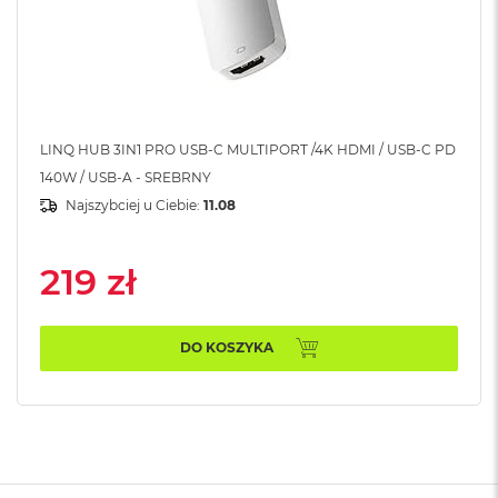
A
i
r
M
a
c
LINQ HUB 3IN1 PRO USB-C MULTIPORT /4K HDMI / USB-C PD
B
140W / USB-A - SREBRNY
o
o
Najszybciej u Ciebie:
11.08
k
A
i
219 zł
r
M
5
DO KOSZYKA
M
a
c
B
o
o
k