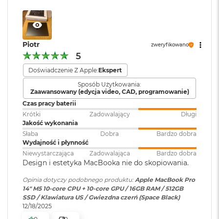
Podłączysz też do niego nawet dwa wyświetlacze
M
zewnętrzne.
a
c
Czytnik kart
TAK
WBUDOWANE ZABEZPIECZENIA I OCHRONA
B
pamięci
:
o
Piotr
PRYWATNOŚCI
– Każdy Mac ma solidne zabezpieczenia
zweryfikowano
o
5
strzegące przez wirusami i szkodliwym oprogramowaniem.
k
W razie zgubienia lub kradzieży apka Znajdź pomoże go
A
Doświadczenie Z Apple:
Ekspert
Karta sieciowa
Wi-Fi 6E (802.11ax)
i
bezprzewodowa
odzyskać. A FileVault dba o to, żeby Twoje pliki były
Sposób Użytkowania:
r
WLAN
:
Zaawansowany (edycja video, CAD, programowanie)
zaszyfrowane i nikt poza Tobą nie miał do nich dostępu. W
2
Czas pracy baterii
4
ochronie Maca pomagają też bezpłatne aktualizacje
G
Krótki
Zadowalający
Długi
zabezpieczeń.
Kamera
Kamera 12 MP Center Stage
B
Jakość wykonania
R
internetowa
:
Słaba
Dobra
Bardzo dobra
A
Wydajność i płynność
M
Niewystarczająca
Zadowalająca
Bardzo dobra
Design i estetyka MacBooka nie do skopiowania.
Bateria
:
Litowo-polimerowa
M
a
Opinia dotyczy podobnego produktu:
Apple MacBook Pro
c
14" M5 10-core CPU + 10-core GPU / 16GB RAM / 512GB
Wyświetlacz
B
Pojemność baterii
:
72,4 Wh
SSD / Klawiatura US / Gwiezdna czerń (Space Black)
o
12/18/2025
o
Wyświetlacz Super Retina XDR