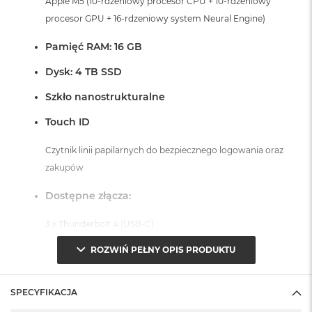
Apple M5 (10-rdzeniowy procesor CPU + 10-rdzeniowy
r
G
procesor GPU + 16-rdzeniowy system Neural Engine)
w
i
Pamięć RAM: 16 GB
e
z
Dysk: 4 TB SSD
d
n
Szkło nanostrukturalne
a
s
Touch ID
z
a
Czytnik linii papilarnych do bezpiecznego logowania oraz
r
zakupów
o
ś
ć
Dostępne złącza:
M
3 x Thunderbolt 4 (USB-C)
a
1 x Port HDMI
c
ROZWIŃ PEŁNY OPIS PRODUKTU
B
1 x Port MagSafe 3
o
1 x Gniazdo na kartę SDXC
o
SPECYFIKACJA
1 x Gniazdo słuchawkowe 3,5 mm
k
A