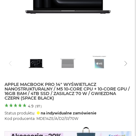
o
l
o
r
u
M
a
c
B
o
o
k
N
e
APPLE MACBOOK PRO 14" WYŚWIETLACZ
o
NANOSTRUKTURALNY / M5 10-CORE CPU + 10-CORE GPU /
C
16GB RAM / 4TB SSD / ZASILACZ 70 W / GWIEZDNA
y
CZERŃ (SPACE BLACK)
t
r
4.9
(
97
)
u
Status produktu:
na indywidualne zamówienie
s
Kod producenta: MDE14ZE/A/D2/S1/70W
o
w
o