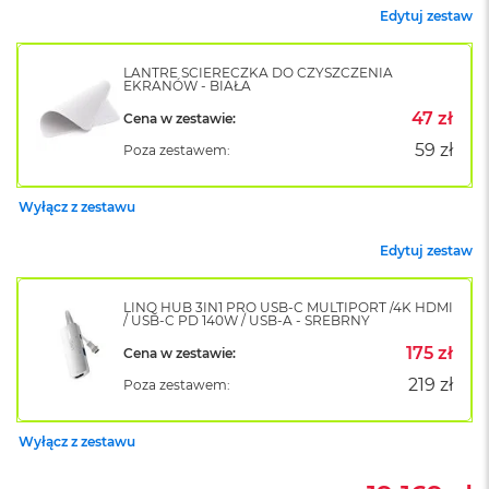
k
Edytuj zestaw
A
i
r
LANTRE ŚCIERECZKA DO CZYSZCZENIA
EKRANÓW - BIAŁA
M
2
47 zł
Cena w zestawie:
59 zł
M
Poza zestawem:
a
c
Wyłącz z zestawu
B
o
o
Edytuj zestaw
k
A
i
LINQ HUB 3IN1 PRO USB-C MULTIPORT /4K HDMI
/ USB-C PD 140W / USB-A - SREBRNY
r
1
175 zł
Cena w zestawie:
3
219 zł
Poza zestawem:
M
a
Wyłącz z zestawu
c
B
o