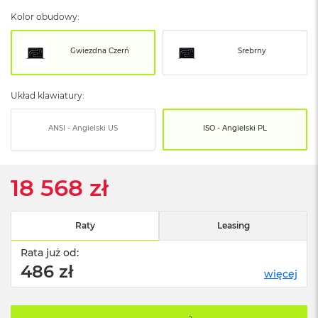
o
o
Kolor obudowy:
k
N
e
Gwiezdna Czerń
Srebrny
o
S
r
Układ klawiatury:
e
b
r
ANSI - Angielski US
ISO - Angielski PL
n
y
18 568 zł
W
e
d
ł
Raty
Leasing
u
g
Rata już od:
p
486 zł
o
więcej
j
e
m