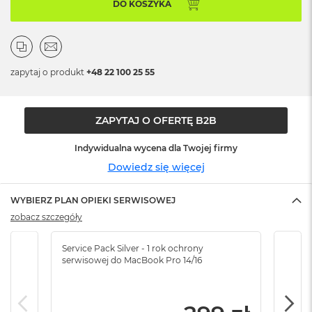
n
DO KOSZYKA
o
ś
c
i
d
zapytaj o produkt
+48 22 100 25 55
y
s
k
u
ZAPYTAJ O OFERTĘ B2B
M
Indywidualna wycena dla Twojej firmy
a
Dowiedz się więcej
c
B
o
WYBIERZ PLAN OPIEKI SERWISOWEJ
o
zobacz szczegóły
k
N
e
Service Pack Silver - 1 rok ochrony
Servi
o
serwisowej do MacBook Pro 14/16
serw
2
5
6
G