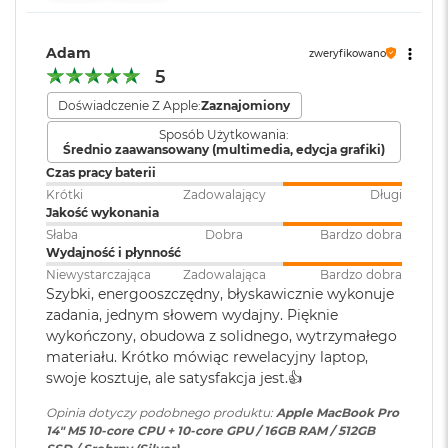
16-rdzeniowy system Neural Engine
M
a
Akceleratory Neural Accelerator
Zainstalowany
macOS
c
Adam
zweryfikowano
system operacyjny
:
B
5
Sprzętowa akceleracja ray tracingu
o
o
Doświadczenie Z Apple:
Zaznajomiony
153 GB/s przepustowości pamięci
k
Wersja systemu
macOS Sequoia lub nowszy
Sposób Użytkowania:
A
operacyjnego
:
Średnio zaawansowany (multimedia, edycja grafiki)
Silnik multimedialny
i
Czas pracy baterii
r
Sprzętowa akceleracja obsługi H.264, HEVC, ProRes i ProRes RAW
5
Krótki
Zadowalający
Długi
Dołączone
Wbudowane aplikacje systemu
1
Jakość wykonania
Silnik dekodowania wideo
2
oprogramowanie
:
macOS
Słaba
Dobra
Bardzo dobra
G
Wydajność i płynność
B
Silnik kodowania wideo
Niewystarczająca
Zadowalająca
Bardzo dobra
Szybki, energooszczędny, błyskawicznie wykonuje
Dodatkowe
Klawiatura z Touch ID, Gładzik
Silnik kodujący i dekodujący format ProRes
M
zadania, jednym słowem wydajny. Pięknie
informacje
:
Force Touch wyczuwający siłę
a
wykończony, obudowa z solidnego, wytrzymałego
nacisku, Czujnik światła
c
Dekoder AV1
otoczenia
materiału. Krótko mówiąc rewelacyjny laptop,
B
o
swoje kosztuje, ale satysfakcja jest.👍
o
k
Opinia dotyczy podobnego produktu:
Apple MacBook Pro
Układ klawiatury
:
ISO - Angielski PL
A
14" M5 10-core CPU + 10-core GPU / 16GB RAM / 512GB
Ładowanie i rozbudowa