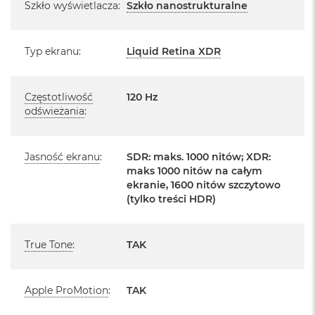
Szkło wyświetlacza
:
Szkło nanostrukturalne
kontaktując się z naszym handlowcem.
o
o
Posiada fabryczne zafoliowane opakowanie
k
A
Typ ekranu
:
Liquid Retina XDR
Posiada system operacyjny macOS w języku
i
polskim oraz polskie menu
r
P
Częstotliwość
120 Hz
ó
Język polski wybieramy przy pierwszym uruchomieniu
odświeżania
:
ł
urządzenia.
n
o
c
Zawartość zestawu:
Jasność ekranu
:
SDR: maks. 1000 nitów; XDR:
maks 1000 nitów na całym
M
14 -calowy MacBook Pro
ekranie, 1600 nitów szczytowo
a
(tylko treści HDR)
c
Przewód USB-C na MagSafe 3 do ładowania (2m)
B
o
Zasilacz USB‑C o mocy 70 W
o
True Tone
:
TAK
k
A
i
Apple ProMotion
:
TAK
r
S