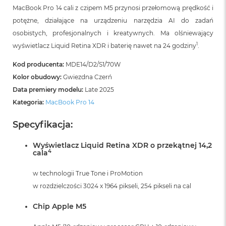
B
MacBook Pro 14 cali z czipem M5 przynosi przełomową prędkość i
o
o
potężne, działające na urządzeniu narzędzia AI do zadań
k
osobistych, profesjonalnych i kreatywnych. Ma olśniewający
A
1
wyświetlacz Liquid Retina XDR i baterię nawet na 24 godziny
.
i
r
Kod producenta:
MDE14/D2/S1/70W
B
ł
Kolor obudowy:
Gwiezdna Czerń
ę
Data premiery modelu:
Late 2025
k
i
Kategoria:
MacBook Pro 14
t
n
Specyfikacja:
y
Wyświetlacz Liquid Retina XDR o przekątnej 14,2
M
4
cala
a
c
w technologii True Tone i ProMotion
B
o
w rozdzielczości 3024 x 1964 pikseli, 254 pikseli na cal
o
k
Chip Apple M5
A
i