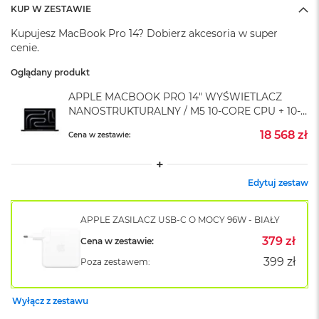
A
KUP W ZESTAWIE
i
r
Kupujesz MacBook Pro 14? Dobierz akcesoria w super
M
cenie.
4
Oglądany produkt
M
a
APPLE MACBOOK PRO 14" WYŚWIETLACZ
c
NANOSTRUKTURALNY / M5 10-CORE CPU + 10-
B
CORE GPU / 16GB RAM / 4TB SSD / ZASILACZ
o
18 568 zł
Cena w zestawie:
70 W / GWIEZDNA CZERŃ (SPACE BLACK)
o
k
A
i
Edytuj zestaw
r
M
APPLE ZASILACZ USB-C O MOCY 96W - BIAŁY
3
379 zł
Cena w zestawie:
M
399 zł
a
Poza zestawem:
c
B
o
Wyłącz z zestawu
o