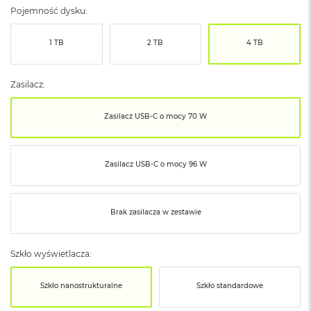
ó
Pojemność dysku:
ż
1 TB
2 TB
4 TB
M
a
c
Zasilacz:
B
o
o
Zasilacz USB‑C o mocy 70 W
k
N
e
o
Zasilacz USB‑C o mocy 96 W
I
n
d
y
Brak zasilacza w zestawie
g
o
Szkło wyświetlacza:
M
a
Szkło nanostrukturalne
Szkło standardowe
c
B