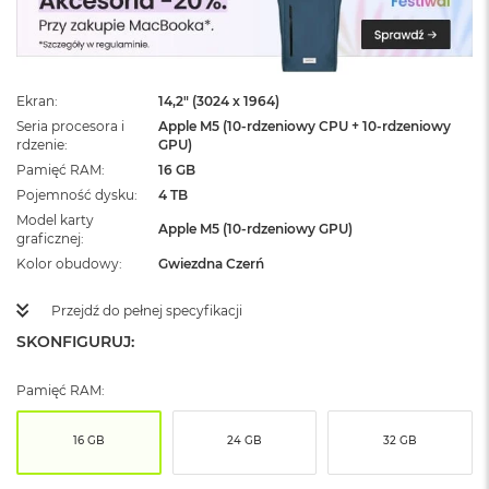
ż
ó
ł
t
y
Ekran
14,2" (3024 x 1964)
Seria procesora i
Apple M5 (10-rdzeniowy CPU + 10-rdzeniowy
M
rdzenie
GPU)
a
c
Pamięć RAM
16 GB
B
Pojemność dysku
4 TB
o
Model karty
o
Apple M5 (10-rdzeniowy GPU)
graficznej
k
Kolor obudowy
Gwiezdna Czerń
N
e
o
Przejdź do pełnej specyfikacji
S
SKONFIGURUJ:
u
b
t
Pamięć RAM:
e
l
16 GB
24 GB
32 GB
n
y
R