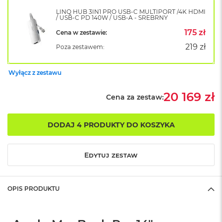
B
o
LINQ HUB 3IN1 PRO USB-C MULTIPORT /4K HDMI
/ USB-C PD 140W / USB-A - SREBRNY
o
k
175 zł
Cena w zestawie:
A
i
219 zł
Poza zestawem:
r
B
ł
Wyłącz z zestawu
ę
k
20 169 zł
Cena za zestaw:
i
t
n
DODAJ 4 PRODUKTY DO KOSZYKA
y
M
a
Edytuj zestaw
c
B
o
OPIS PRODUKTU
o
k
A
i