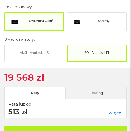
o
o
Kolor obudowy:
k
N
e
Gwiezdna Czerń
Srebrny
o
S
r
Układ klawiatury:
e
b
r
ANSI - Angielski US
ISO - Angielski PL
n
y
19 568 zł
W
e
d
ł
Raty
Leasing
u
g
Rata już od:
p
513 zł
o
więcej
j
e
m