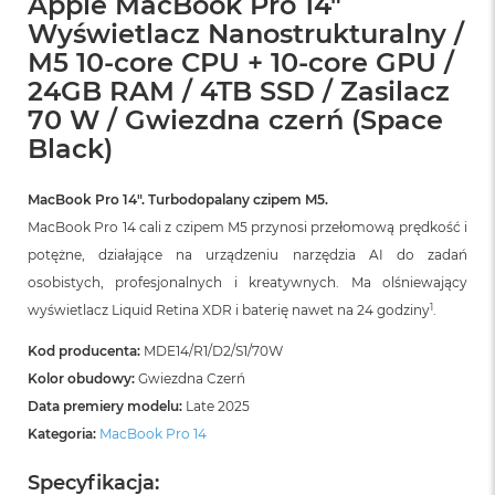
Apple MacBook Pro 14"
r
Wyświetlacz Nanostrukturalny /
G
w
M5 10-core CPU + 10-core GPU /
i
24GB RAM / 4TB SSD / Zasilacz
e
z
70 W / Gwiezdna czerń (Space
d
Black)
n
a
s
MacBook Pro 14″. Turbodopalany czipem M5.
z
a
MacBook Pro 14 cali z czipem M5 przynosi przełomową prędkość i
r
potężne, działające na urządzeniu narzędzia AI do zadań
o
osobistych, profesjonalnych i kreatywnych. Ma olśniewający
ś
ć
1
wyświetlacz Liquid Retina XDR i baterię nawet na 24 godziny
.
M
Kod producenta:
MDE14/R1/D2/S1/70W
a
Kolor obudowy:
Gwiezdna Czerń
c
Data premiery modelu:
Late 2025
B
o
Kategoria:
MacBook Pro 14
o
k
Specyfikacja:
A