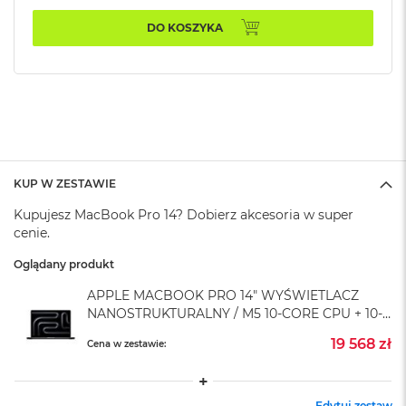
k
A
DO KOSZYKA
i
r
M
2
M
a
c
B
KUP W ZESTAWIE
o
o
Kupujesz MacBook Pro 14? Dobierz akcesoria w super
k
cenie.
A
i
Oglądany produkt
r
1
APPLE MACBOOK PRO 14" WYŚWIETLACZ
3
NANOSTRUKTURALNY / M5 10-CORE CPU + 10-
CORE GPU / 24GB RAM / 4TB SSD / ZASILACZ
M
19 568 zł
Cena w zestawie:
70 W / GWIEZDNA CZERŃ (SPACE BLACK)
a
c
B
o
Edytuj zestaw