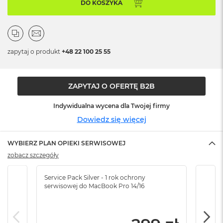
n
DO KOSZYKA
o
ś
c
i
d
zapytaj o produkt
+48 22 100 25 55
y
s
k
u
ZAPYTAJ O OFERTĘ B2B
M
Indywidualna wycena dla Twojej firmy
a
Dowiedz się więcej
c
B
o
WYBIERZ PLAN OPIEKI SERWISOWEJ
o
zobacz szczegóły
k
N
e
Service Pack Silver - 1 rok ochrony
Servi
o
serwisowej do MacBook Pro 14/16
serw
2
5
6
G