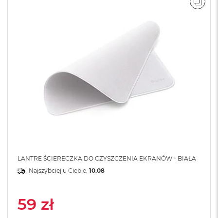
A
POR
i
r
M
4
M
a
c
B
o
o
k
A
i
r
M
3
LANTRE ŚCIERECZKA DO CZYSZCZENIA EKRANÓW - BIAŁA
M
Najszybciej u Ciebie:
10.08
a
c
B
59 zł
o
o