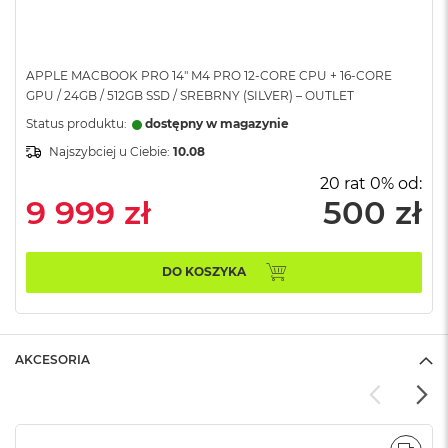
A
i
r
APPLE MACBOOK PRO 14" M4 PRO 12-CORE CPU + 16-CORE
M
GPU / 24GB / 512GB SSD / SREBRNY (SILVER) – OUTLET
a
Status produktu:
dostępny w magazynie
c
B
Najszybciej u Ciebie:
10.08
o
o
20 rat 0% od:
k
9 999 zł
500 zł
A
i
r
M
DO KOSZYKA
5
M
a
AKCESORIA
c
B
o
o
k