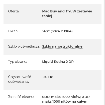
r
Pochodzi od polskiego, oficjalnego dystrybutora Apple.
e
b
Posiada pełną, 12 miesięczną gwarancję
Oferta
:
Mac Buy and Try, W zestawie
r
producenta
taniej
n
y
Realizowaną w każdym autoryzowanym punkcie
serwisowym Apple na terenie całego świata.
M
Ekran
:
14,2" (3024 x 1964)
a
Istnieje możliwość przedłużenia gwarancji producenta.
c
Szczegółowe informacje na ten temat uzyskają Państwo
B
Szkło wyświetlacza
:
Szkło nanostrukturalne
o
kontaktując się z naszym handlowcem.
o
k
Posiada fabryczne zafoliowane opakowanie
A
Typ ekranu
:
Liquid Retina XDR
i
Posiada system operacyjny macOS w języku
r
polskim oraz polskie menu
Z
ł
Częstotliwość
120 Hz
Język polski wybieramy przy pierwszym uruchomieniu
o
odświeżania
:
urządzenia.
t
y
Zawartość zestawu:
Jasność ekranu
:
SDR: maks. 1000 nitów; XDR:
W
maks 1000 nitów na całym
e
14 -calowy MacBook Pro