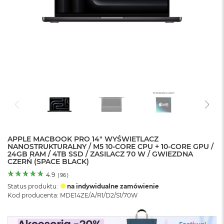
o
l
o
r
u
M
a
c
B
o
o
k
N
e
APPLE MACBOOK PRO 14" WYŚWIETLACZ
o
NANOSTRUKTURALNY / M5 10-CORE CPU + 10-CORE GPU /
C
24GB RAM / 4TB SSD / ZASILACZ 70 W / GWIEZDNA
y
CZERŃ (SPACE BLACK)
t
r
4.9
(
96
)
u
Status produktu:
na indywidualne zamówienie
s
Kod producenta: MDE14ZE/A/R1/D2/S1/70W
o
w
o