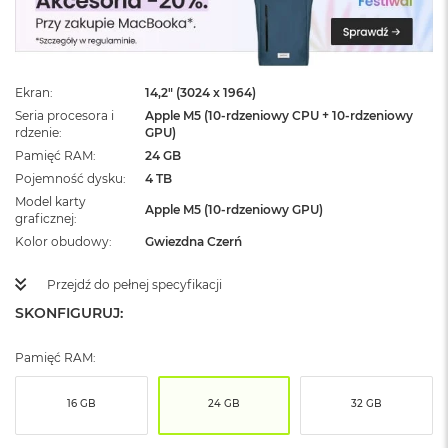
ż
ó
ł
t
y
Ekran
14,2" (3024 x 1964)
Seria procesora i
Apple M5 (10-rdzeniowy CPU + 10-rdzeniowy
M
rdzenie
GPU)
a
c
Pamięć RAM
24 GB
B
Pojemność dysku
4 TB
o
Model karty
o
Apple M5 (10-rdzeniowy GPU)
graficznej
k
Kolor obudowy
Gwiezdna Czerń
N
e
o
Przejdź do pełnej specyfikacji
S
SKONFIGURUJ:
u
b
t
Pamięć RAM:
e
l
16 GB
24 GB
32 GB
n
y
R