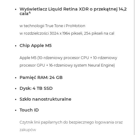
i
r
Wyświetlacz Liquid Retina XDR o przekątnej 14,2
4
cala
K
s
i
w technologii True Tone i ProMotion
ę
w rozdzielczości 3024 x 1964 pikseli, 254 pikseli na cal
ż
y
Chip Apple M5
c
o
w
Apple M5 (10-rdzeniowy procesor CPU + 10-rdzeniowy
a
procesor GPU + 16-rdzeniowy system Neural Engine)
P
o
Pamięć RAM: 24 GB
ś
w
Dysk: 4 TB SSD
i
a
Szkło nanostrukturalne
t
a
Touch ID
M
Czytnik linii papilarnych do bezpiecznego logowania oraz
a
c
zakupów
B