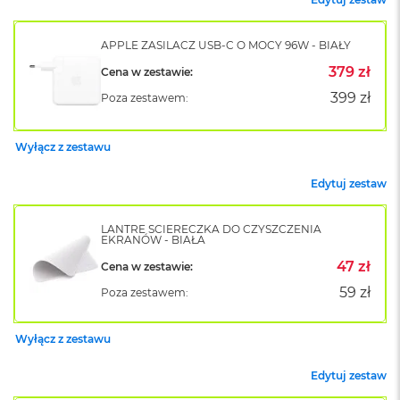
o
k
A
APPLE ZASILACZ USB-C O MOCY 96W - BIAŁY
i
379 zł
Cena w zestawie:
r
1
399 zł
Poza zestawem:
5
W
Wyłącz z zestawu
e
d
Edytuj zestaw
ł
u
g
LANTRE ŚCIERECZKA DO CZYSZCZENIA
k
EKRANÓW - BIAŁA
o
47 zł
Cena w zestawie:
l
o
59 zł
Poza zestawem:
r
u
Wyłącz z zestawu
M
a
Edytuj zestaw
c