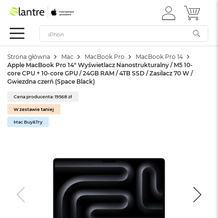
ZALOGUJ
MÓJ 
Apple
SIĘ
Festiwal
Mac
Strona główna
Mac
MacBook Pro
MacBook Pro 14
M
Apple MacBook Pro 14" Wyświetlacz Nanostrukturalny / M5 10-
a
core CPU + 10-core GPU / 24GB RAM / 4TB SSD / Zasilacz 70 W /
c
Gwiezdna czerń (Space Black)
B
o
Cena producenta: 19568 zł
o
W zestawie taniej
k
Mac Buy&Try
N
e
o
W
e
d
ł
u
g
k