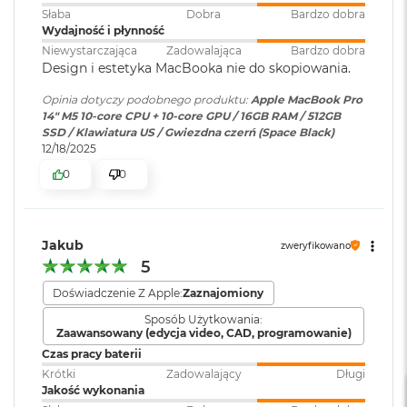
ś
internetowa
:
Słaba
Dobra
Bardzo dobra
c
Wydajność i płynność
i
Niewystarczająca
Zadowalająca
Bardzo dobra
d
Design i estetyka MacBooka nie do skopiowania.
Bateria
:
Litowo-polimerowa
y
s
Opinia dotyczy podobnego produktu:
Apple MacBook Pro
k
14" M5 10-core CPU + 10-core GPU / 16GB RAM / 512GB
u
Wyświetlacz
Pojemność baterii
:
72,4 Wh
SSD / Klawiatura US / Gwiezdna czerń (Space Black)
12/18/2025
M
Wyświetlacz Super Retina XDR
a
0
0
c
Szybkie ładowanie
:
Możliwość szybkiego ładowania
1
Wyświetlacz Liquid Retina XDR o przekątnej 14,2 cala
;
B
zasilaczem USB-C o mocy 96W
o
rozdzielczość natywna 3024 na 1964 piksele przy 254 pikselach na
o
Jakub
cal
zweryfikowano
k
5
Ładowanie i
Trzy porty Thunderbolt 4
A
rozbudowa
:
(USB‑C) obsługujące:
i
XDR (Extreme Dynamic Range)
Doświadczenie Z Apple:
Zaznajomiony
Ładowanie,
DisplayPort
,
r
2
Sposób Użytkowania:
Thunderbolt 4 (do 40 Gb/s),
Kontrast 1 000 000:1
Zaawansowany (edycja video, CAD, programowanie)
5
USB 4 (do 40 Gb/s)
6
Czas pracy baterii
Jasność XDR: 1000 nitów utrzymywana na całym ekranie, 1600
G
Krótki
Zadowalający
Długi
2
nitów szczytowo
(tylko treści HDR)
B
Jakość wykonania
Klawiatura
NIE