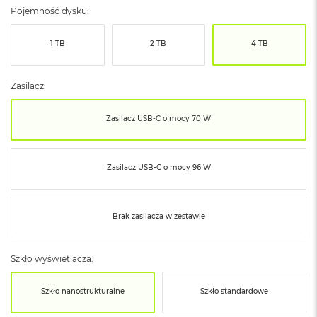
ó
Pojemność dysku:
ż
1 TB
2 TB
4 TB
M
a
c
Zasilacz:
B
o
o
Zasilacz USB‑C o mocy 70 W
k
N
e
o
Zasilacz USB‑C o mocy 96 W
I
n
d
y
Brak zasilacza w zestawie
g
o
Szkło wyświetlacza:
M
a
Szkło nanostrukturalne
Szkło standardowe
c
B