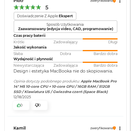
Piotr
zweryfikowano
ś
Podłączysz też do niego nawet dwa wyświetlacze
5
c
zewnętrzne.
i
Doświadczenie Z Apple:
Ekspert
Karta sieciowa
Wi-Fi 6E (802.11ax)
d
bezprzewodowa
WBUDOWANE ZABEZPIECZENIA I OCHRONA
y
Sposób Użytkowania:
WLAN
:
s
Zaawansowany (edycja video, CAD, programowanie)
PRYWATNOŚCI
– Każdy Mac ma solidne zabezpieczenia
k
Czas pracy baterii
strzegące przez wirusami i szkodliwym oprogramowaniem.
u
Krótki
Zadowalający
Długi
W razie zgubienia lub kradzieży apka Znajdź pomoże go
Kamera
Kamera 12 MP Center Stage
Jakość wykonania
M
odzyskać. A FileVault dba o to, żeby Twoje pliki były
internetowa
:
Słaba
Dobra
Bardzo dobra
a
zaszyfrowane i nikt poza Tobą nie miał do nich dostępu. W
Wydajność i płynność
c
Niewystarczająca
Zadowalająca
Bardzo dobra
B
ochronie Maca pomagają też bezpłatne aktualizacje
Design i estetyka MacBooka nie do skopiowania.
o
Bateria
:
Litowo-polimerowa
zabezpieczeń.
o
Opinia dotyczy podobnego produktu:
Apple MacBook Pro
k
14" M5 10-core CPU + 10-core GPU / 16GB RAM / 512GB
A
Pojemność baterii
:
72,4 Wh
SSD / Klawiatura US / Gwiezdna czerń (Space Black)
i
12/18/2025
r
2
0
0
5
Szybkie ładowanie
:
Możliwość szybkiego ładowania
6
zasilaczem USB-C o mocy 96W
G
Wyświetlacz
B
Kamil
zweryfikowano