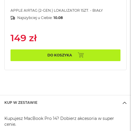
k
A
APPLE AIRTAG (2-GEN.) LOKALIZATOR 1SZT. - BIAŁY
i
Najszybciej u Ciebie:
10.08
r
M
2
149 zł
M
a
c
DO KOSZYKA
B
o
o
k
A
i
r
1
3
KUP W ZESTAWIE
M
a
Kupujesz MacBook Pro 14? Dobierz akcesoria w super
c
cenie.
B
o