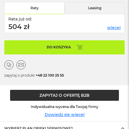
n
o
Raty
Leasing
ś
c
Rata już od:
i
504 zł
więcej
d
y
s
k
DO KOSZYKA
u
M
a
c
B
zapytaj o produkt
+48 22 100 25 55
o
o
k
ZAPYTAJ O OFERTĘ B2B
N
e
o
Indywidualna wycena dla Twojej firmy
2
Dowiedz się więcej
5
6
G
WYBIERZ PLAN OPIEKI SERWISOWEJ