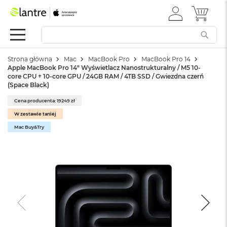
ZALOGUJ
MÓJ 
Apple
SIĘ
Festiwal
Mac
Strona główna
Mac
MacBook Pro
MacBook Pro 14
M
Apple MacBook Pro 14" Wyświetlacz Nanostrukturalny / M5 10-
a
core CPU + 10-core GPU / 24GB RAM / 4TB SSD / Gwiezdna czerń
c
(Space Black)
B
o
Cena producenta: 19249 zł
o
W zestawie taniej
k
Mac Buy&Try
N
e
o
W
e
d
ł
u
g
k