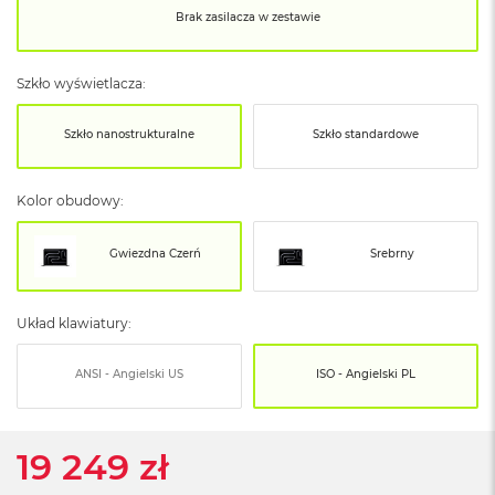
o
Brak zasilacza w zestawie
o
k
N
e
Szkło wyświetlacza:
o
S
Szkło nanostrukturalne
Szkło standardowe
r
e
b
r
Kolor obudowy:
n
y
Gwiezdna Czerń
Srebrny
W
e
d
Układ klawiatury:
ł
u
ANSI - Angielski US
ISO - Angielski PL
g
p
o
j
19 249 zł
e
m