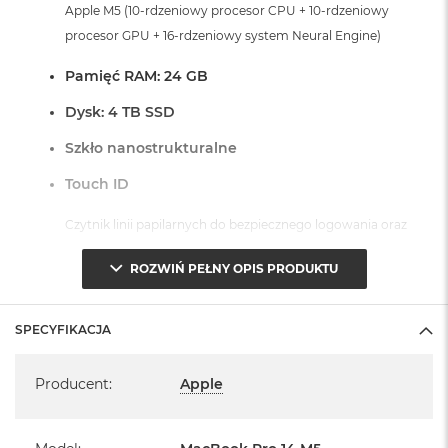
Apple M5 (10-rdzeniowy procesor CPU + 10-rdzeniowy
o
o
procesor GPU + 16-rdzeniowy system Neural Engine)
k
A
Pamięć RAM: 24 GB
i
r
Dysk: 4 TB SSD
P
ó
Szkło nanostrukturalne
ł
n
Touch ID
o
c
Czytnik linii papilarnych do bezpiecznego logowania oraz
zakupów
M
a
ROZWIŃ PEŁNY OPIS PRODUKTU
c
Dostępne złącza:
B
o
SPECYFIKACJA
3 x Thunderbolt 4 (USB-C)
o
1 x Port HDMI
k
Specyfikacja
A
1 x Port MagSafe 3
Producent
:
Apple
i
1 x Gniazdo na kartę SDXC
r
S
1 x Gniazdo słuchawkowe 3,5 mm