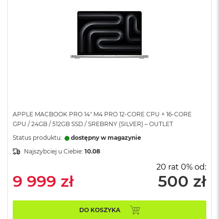
A
i
r
M
a
c
B
o
o
k
A
i
APPLE MACBOOK PRO 14" M4 PRO 12-CORE CPU + 16-CORE
r
GPU / 24GB / 512GB SSD / SREBRNY (SILVER) – OUTLET
M
Status produktu:
dostępny w magazynie
5
Najszybciej u Ciebie:
10.08
M
20 rat 0% od:
a
9 999 zł
500 zł
c
B
o
o
DO KOSZYKA
k