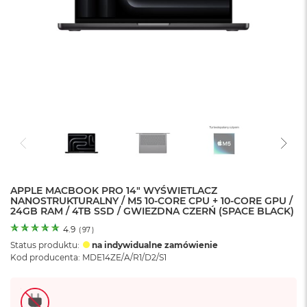
o
l
o
r
u
M
a
c
B
o
o
k
N
e
APPLE MACBOOK PRO 14" WYŚWIETLACZ
o
NANOSTRUKTURALNY / M5 10-CORE CPU + 10-CORE GPU /
C
24GB RAM / 4TB SSD / GWIEZDNA CZERŃ (SPACE BLACK)
y
t
4.9
(
97
)
r
Status produktu:
na indywidualne zamówienie
u
Kod producenta: MDE14ZE/A/R1/D2/S1
s
o
w
o