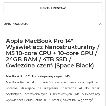
r
G
Edytuj zestaw
w
i
e
z
OPIS PRODUKTU
d
n
a
Apple MacBook Pro 14"
s
z
Wyświetlacz Nanostrukturalny /
a
M5 10-core CPU + 10-core GPU /
r
o
24GB RAM / 4TB SSD /
ś
Gwiezdna czerń (Space Black)
ć
M
MacBook Pro 14″. Turbodopalany czipem M5.
a
MacBook Pro 14 cali z czipem M5 przynosi przełomową prędkość i
c
B
potężne, działające na urządzeniu narzędzia AI do zadań
o
osobistych, profesjonalnych i kreatywnych. Ma olśniewający
o
k
1
wyświetlacz Liquid Retina XDR i baterię nawet na 24 godziny
.
A