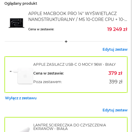
Oglądany produkt
o
k
APPLE MACBOOK PRO 14" WYŚWIETLACZ
A
NANOSTRUKTURALNY / M5 10-CORE CPU + 10-
i
CORE GPU / 24GB RAM / 4TB SSD / GWIEZDNA
r
19 249 zł
Cena w zestawie:
1
CZERŃ (SPACE BLACK)
5
W
Edytuj zestaw
e
d
ł
APPLE ZASILACZ USB-C O MOCY 96W - BIAŁY
u
379 zł
Cena w zestawie:
g
k
399 zł
Poza zestawem:
o
l
o
Wyłącz z zestawu
r
u
Edytuj zestaw
M
a
LANTRE ŚCIERECZKA DO CZYSZCZENIA
c
EKRANÓW - BIAŁA