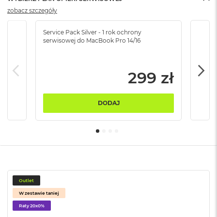
B
zobacz szczegóły
M
a
Service Pack Silver - 1 rok ochrony
Servi
c
serwisowej do MacBook Pro 14/16
serw
B
o
o
299 zł
k
N
e
o
DODAJ
5
1
2
G
B
M
a
c
Outlet
B
W zestawie taniej
o
Raty 20x0%
o
k