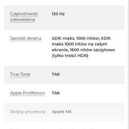
d
kontaktując się z naszym handlowcem.
ł
u
Częstotliwość
120 Hz
Posiada fabryczne zafoliowane opakowanie
g
odświeżania
:
p
Posiada system operacyjny macOS w języku
a
polskim oraz polskie menu
m
Jasność ekranu
:
SDR: maks. 1000 nitów; XDR:
i
ę
Język polski wybieramy przy pierwszym uruchomieniu
maks 1000 nitów na całym
c
ekranie, 1600 nitów szczytowo
urządzenia.
i
(tylko treści HDR)
R
A
Zawartość zestawu:
M
True Tone
:
TAK
14 -calowy MacBook Pro
M
a
Przewód USB-C na MagSafe 3 do ładowania (2m)
c
Apple ProMotion
:
TAK
B
UWAGA: Brak zasilacza w zestawie
o
o
k
Rodzaj procesora
:
Apple M5
A
i
r