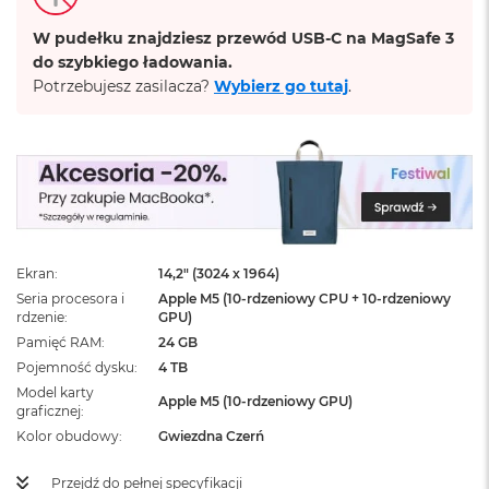
ż
ó
W pudełku znajdziesz przewód USB-C na MagSafe 3
ł
do szybkiego ładowania.
t
Potrzebujesz zasilacza?
Wybierz go tutaj
.
y
M
a
c
B
o
o
k
N
Ekran
14,2" (3024 x 1964)
e
Seria procesora i
Apple M5 (10-rdzeniowy CPU + 10-rdzeniowy
o
rdzenie
GPU)
S
Pamięć RAM
24 GB
u
b
Pojemność dysku
4 TB
t
Model karty
Apple M5 (10-rdzeniowy GPU)
e
graficznej
l
Kolor obudowy
Gwiezdna Czerń
n
y
Przejdź do pełnej specyfikacji
R