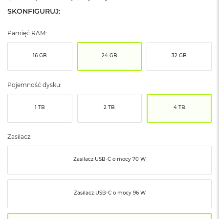
ó
SKONFIGURUJ:
ż
Pamięć RAM:
M
a
c
16 GB
24 GB
32 GB
B
o
o
Pojemność dysku:
k
N
e
1 TB
2 TB
4 TB
o
I
n
Zasilacz:
d
y
g
Zasilacz USB‑C o mocy 70 W
o
M
a
Zasilacz USB‑C o mocy 96 W
c
B