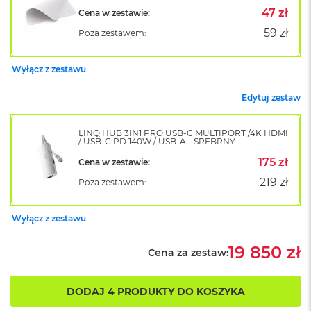
B
47 zł
Cena w zestawie:
o
o
59 zł
Poza zestawem:
k
A
i
Wyłącz z zestawu
r
B
Edytuj zestaw
ł
ę
k
LINQ HUB 3IN1 PRO USB-C MULTIPORT /4K HDMI
i
/ USB-C PD 140W / USB-A - SREBRNY
t
175 zł
Cena w zestawie:
n
y
219 zł
Poza zestawem:
M
a
Wyłącz z zestawu
c
B
19 850 zł
Cena za zestaw:
o
o
k
DODAJ 4 PRODUKTY DO KOSZYKA
A
i