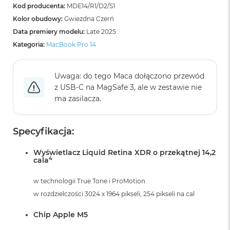
i
Kod producenta:
MDE14/R1/D2/S1
r
Kolor obudowy:
Gwiezdna Czerń
K
Data premiery modelu:
Late 2025
s
i
Kategoria:
MacBook Pro 14
ę
ż
y
Uwaga: do tego Maca dołączono przewód
c
z USB‑C na MagSafe 3, ale w zestawie nie
o
w
ma zasilacza.
a
P
o
Specyfikacja:
ś
w
Wyświetlacz Liquid Retina XDR o przekątnej 14,2
i
4
cala
a
t
a
w technologii True Tone i ProMotion
w rozdzielczości 3024 x 1964 pikseli, 254 pikseli na cal
M
a
Chip Apple M5
c
B