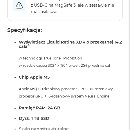
r
z USB‑C na MagSafe 3, ale w zestawie nie
G
ma zasilacza.
w
i
e
z
Specyfikacja:
d
n
Wyświetlacz Liquid Retina XDR o przekątnej 14,2
a
4
cala
s
z
w technologii True Tone i ProMotion
a
r
w rozdzielczości 3024 x 1964 pikseli, 254 pikseli na cal
o
ś
Chip Apple M5
ć
Apple M5 (10-rdzeniowy procesor CPU + 10-rdzeniowy
M
procesor GPU + 16-rdzeniowy system Neural Engine)
a
c
B
Pamięć RAM: 24 GB
o
o
Dysk: 1 TB SSD
k
A
Szkło nanostrukturalne