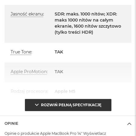
r
e
urządzenia.
b
Jasność ekranu
:
SDR: maks. 1000 nitów; XDR:
r
maks 1000 nitów na całym
Zawartość zestawu:
n
ekranie, 1600 nitów szczytowo
y
(tylko treści HDR)
14 -calowy MacBook Pro
M
a
Przewód USB-C na MagSafe 3 do ładowania (2m)
c
True Tone
:
TAK
B
UWAGA: Brak zasilacza w zestawie
o
o
Apple ProMotion
:
TAK
k
A
i
r
Rodzaj procesora
:
Apple M5
Układ klawiatury:
Z
ł
o
ROZWIŃ PEŁNĄ SPECYFIKACJĘ
MacBook posiada układ klawiatury widoczny na zdjęciu - jest to
t
Seria procesora i
Apple M5 (10-rdzeniowy CPU +
układ ISO - Angielski PL
y
rdzenie
:
10-rdzeniowy GPU)
OPINIE
W
Istnieje możliwość zamówienia MacBooka ze zmienionym
e
Opinie o produkcie Apple MacBook Pro 14" Wyświetlacz