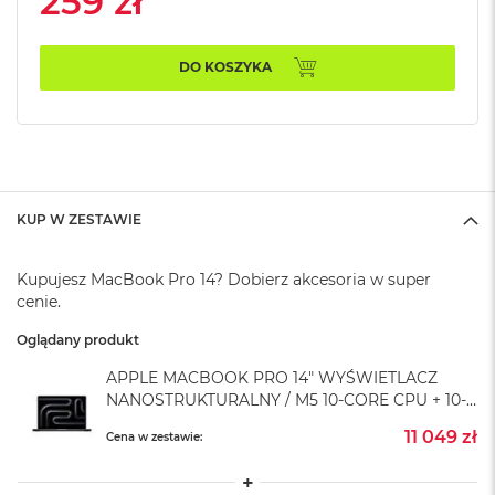
259 zł
A
i
r
M
DO KOSZYKA
4
M
a
c
B
o
KUP W ZESTAWIE
o
k
A
Kupujesz MacBook Pro 14? Dobierz akcesoria w super
i
cenie.
r
M
Oglądany produkt
3
APPLE MACBOOK PRO 14" WYŚWIETLACZ
M
NANOSTRUKTURALNY / M5 10-CORE CPU + 10-
a
CORE GPU / 24GB RAM / 1TB SSD / GWIEZDNA
c
11 049 zł
Cena w zestawie:
CZERŃ (SPACE BLACK)
B
o
o