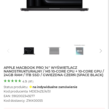
o
l
o
r
u
M
a
c
B
o
o
k
N
e
APPLE MACBOOK PRO 14" WYŚWIETLACZ
o
NANOSTRUKTURALNY / M5 10-CORE CPU + 10-CORE GPU /
C
24GB RAM / 1TB SSD / GWIEZDNA CZERŃ (SPACE BLACK)
y
t
4.9
(
97
)
r
Status produktu:
na indywidualne zamówienie
u
Kod producenta: MDE34ZE/A/S1
s
EAN: 5902002349277
o
Kod dostawcy: Z1KK00055
w
o