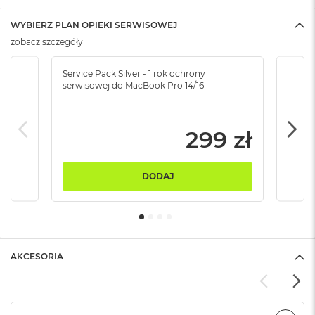
B
WYBIERZ PLAN OPIEKI SERWISOWEJ
M
zobacz szczegóły
a
c
B
Service Pack Silver - 1 rok ochrony
Servi
o
serwisowej do MacBook Pro 14/16
serw
o
k
N
299 zł
e
o
5
1
DODAJ
2
G
B
M
a
AKCESORIA
c
B
o
o
k