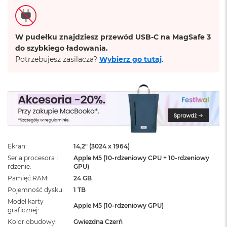
ż
ó
ł
t
W pudełku znajdziesz przewód USB-C na MagSafe 3
y
do szybkiego ładowania.
Potrzebujesz zasilacza?
Wybierz go tutaj
.
M
a
c
B
o
o
k
N
e
o
Ekran
14,2" (3024 x 1964)
S
Seria procesora i
Apple M5 (10-rdzeniowy CPU + 10-rdzeniowy
u
rdzenie
GPU)
b
Pamięć RAM
24 GB
t
e
Pojemność dysku
1 TB
l
Model karty
Apple M5 (10-rdzeniowy GPU)
n
graficznej
y
Kolor obudowy
Gwiezdna Czerń
R