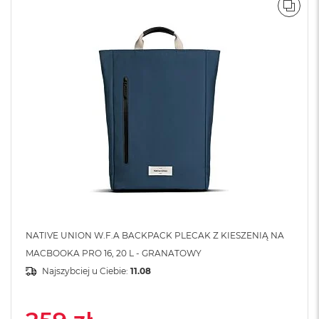
POR
A
i
r
M
a
c
B
o
o
k
A
i
r
M
5
M
NATIVE UNION W.F.A BACKPACK PLECAK Z KIESZENIĄ NA
a
MACBOOKA PRO 16, 20 L - GRANATOWY
c
B
Najszybciej u Ciebie:
11.08
o
o
k