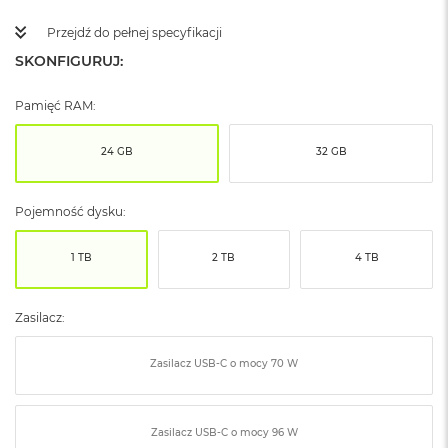
ó
ż
Przejdź do pełnej specyfikacji
SKONFIGURUJ:
M
a
c
Pamięć RAM:
B
o
24 GB
32 GB
o
k
N
Pojemność dysku:
e
o
I
1 TB
2 TB
4 TB
n
d
y
Zasilacz:
g
o
Zasilacz USB‑C o mocy 70 W
M
a
c
B
Zasilacz USB‑C o mocy 96 W