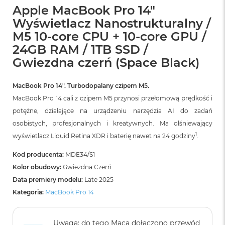
B
Apple MacBook Pro 14"
o
o
Wyświetlacz Nanostrukturalny /
k
M5 10-core CPU + 10-core GPU /
A
24GB RAM / 1TB SSD /
i
r
Gwiezdna czerń (Space Black)
B
ł
ę
MacBook Pro 14″. Turbodopalany czipem M5.
k
MacBook Pro 14 cali z czipem M5 przynosi przełomową prędkość i
i
t
potężne, działające na urządzeniu narzędzia AI do zadań
n
osobistych, profesjonalnych i kreatywnych. Ma olśniewający
y
1
wyświetlacz Liquid Retina XDR i baterię nawet na 24 godziny
.
M
Kod producenta:
MDE34/S1
a
c
Kolor obudowy:
Gwiezdna Czerń
B
Data premiery modelu:
Late 2025
o
Kategoria:
MacBook Pro 14
o
k
A
i
Uwaga: do tego Maca dołączono przewód