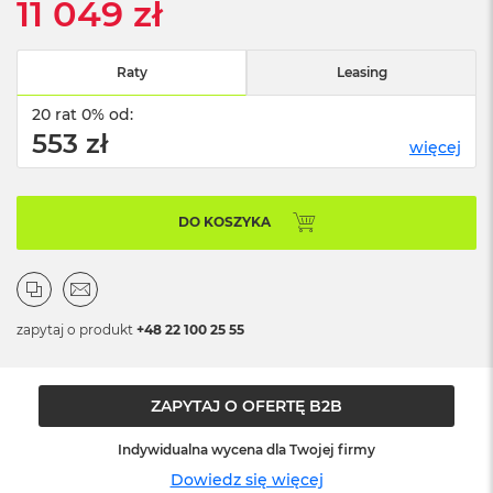
11 049 zł
n
o
ś
c
Raty
Leasing
i
d
20 rat 0% od:
y
553 zł
s
więcej
k
u
DO KOSZYKA
M
a
c
B
o
o
zapytaj o produkt
+48 22 100 25 55
k
N
e
o
ZAPYTAJ O OFERTĘ B2B
2
5
Indywidualna wycena dla Twojej firmy
6
Dowiedz się więcej
G