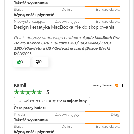
k
WLAN
:
Jakość wykonania
A
odzyskać. A FileVault dba o to, żeby Twoje pliki były
Słaba
Dobra
Bardzo dobra
i
zaszyfrowane i nikt poza Tobą nie miał do nich dostępu. W
Wydajność i płynność
r
Niewystarczająca
Zadowalająca
Bardzo dobra
Kamera
Kamera 12 MP Center Stage
ochronie Maca pomagają też bezpłatne aktualizacje
3
Design i estetyka MacBooka nie do skopiowania.
internetowa
:
2
zabezpieczeń.
G
Opinia dotyczy podobnego produktu:
Apple MacBook Pro
B
14" M5 10-core CPU + 10-core GPU / 16GB RAM / 512GB
R
Bateria
:
Litowo-polimerowa
SSD / Klawiatura US / Gwiezdna czerń (Space Black)
A
12/18/2025
M
0
0
W
Pojemność baterii
:
72,4 Wh
e
Wyświetlacz
d
ł
Kamil
zweryfikowano
Szybkie ładowanie
:
Możliwość szybkiego ładowania
u
Wyświetlacz Super Retina XDR
5
zasilaczem USB-C o mocy 96W
g
p
1
Wyświetlacz Liquid Retina XDR o przekątnej 14,2 cala
;
Doświadczenie Z Apple:
Zaznajomiony
o
rozdzielczość natywna 3024 na 1964 piksele przy 254 pikselach na
Czas pracy baterii
j
Ładowanie i
Trzy porty Thunderbolt 4
e
Krótki
Zadowalający
Długi
cal
rozbudowa
:
(USB‑C) obsługujące:
m
Jakość wykonania
Ładowanie,
DisplayPort
,
n
Słaba
Dobra
Bardzo dobra
Thunderbolt 4 (do 40 Gb/s),
XDR (Extreme Dynamic Range)
o
Wydajność i płynność