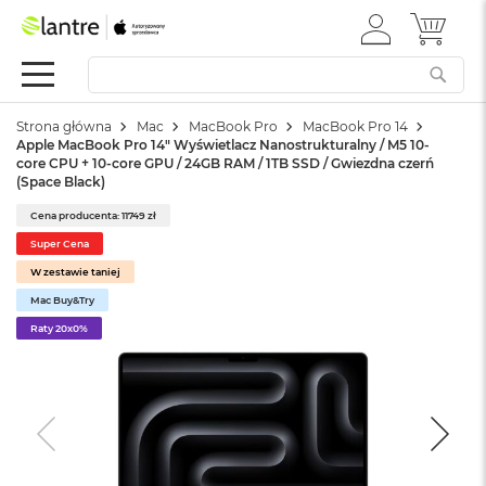
ZALOGUJ
MÓJ 
Apple
SIĘ
Festiwal
Mac
Strona główna
Mac
MacBook Pro
MacBook Pro 14
M
Apple MacBook Pro 14" Wyświetlacz Nanostrukturalny / M5 10-
a
core CPU + 10-core GPU / 24GB RAM / 1TB SSD / Gwiezdna czerń
c
(Space Black)
B
o
Cena producenta: 11749 zł
o
Super Cena
k
W zestawie taniej
N
e
Mac Buy&Try
o
Raty 20x0%
W
e
d
ł
u
g
k