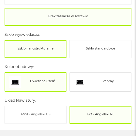
o
o
k
Brak zasilacza w zestawie
N
e
o
S
Szkło wyświetlacza:
r
e
Szkło nanostrukturalne
Szkło standardowe
b
r
n
y
Kolor obudowy:
W
Gwiezdna Czerń
Srebrny
e
d
ł
u
Układ klawiatury:
g
p
ANSI - Angielski US
ISO - Angielski PL
o
j
e
m