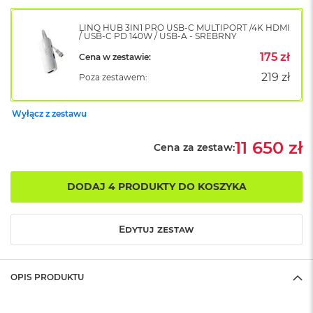
o
k
LINQ HUB 3IN1 PRO USB-C MULTIPORT /4K HDMI
A
/ USB-C PD 140W / USB-A - SREBRNY
i
175 zł
Cena w zestawie:
r
1
219 zł
Poza zestawem:
5
W
Wyłącz z zestawu
e
d
11 650 zł
Cena za zestaw:
ł
u
g
DODAJ 4 PRODUKTY DO KOSZYKA
k
o
l
o
Edytuj zestaw
r
u
OPIS PRODUKTU
M
a
c