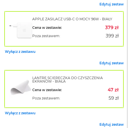
k
Edytuj zestaw
A
i
r
APPLE ZASILACZ USB-C O MOCY 96W - BIAŁY
M
379 zł
Cena w zestawie:
2
399 zł
Poza zestawem:
M
a
c
Wyłącz z zestawu
B
o
Edytuj zestaw
o
k
A
LANTRE ŚCIERECZKA DO CZYSZCZENIA
i
EKRANÓW - BIAŁA
r
47 zł
Cena w zestawie:
1
3
59 zł
Poza zestawem:
M
a
Wyłącz z zestawu
c
B
Edytuj zestaw
o