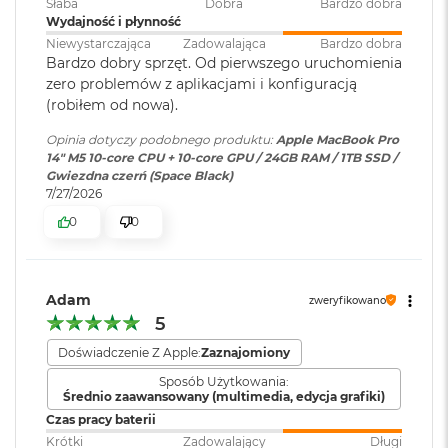
Słaba
Dobra
Bardzo dobra
M
Wydajność i płynność
a
Kolory
Niewystarczająca
Zadowalająca
Bardzo dobra
c
Klawiatura
NIE
Bardzo dobry sprzęt. Od pierwszego uruchomienia
B
1 miliard kolorów
numeryczna
:
zero problemów z aplikacjami i konfiguracją
o
o
(robiłem od nowa).
Szeroka gama kolorów (P3)
k
A
Podświetlana
TAK
Opinia dotyczy podobnego produktu:
Apple MacBook Pro
Technologia True Tone
i
14" M5 10-core CPU + 10-core GPU / 24GB RAM / 1TB SSD /
klawiatura
:
r
Gwiezdna czerń (Space Black)
5
Częstotliwość odświeżania
7/27/2026
1
0
0
Touch ID
:
TAK
2
Technologia ProMotion zapewniająca adaptacyjną częstotliwość
G
odświeżania do 120 Hz
B
Obsługa
Obsługa maks. dwóch
Stałe częstotliwości odświeżania: 47,95 Hz, 48,00 Hz, 50,00 Hz,
Adam
zweryfikowano
M
wyświetlaczy
:
wyświetlaczy zewnętrznych do
59,94 Hz, 60,00 Hz
5
a
6K przy 60 Hz podłączonych do
c
portu Thunderbolt lub jednego
Doświadczenie Z Apple:
Zaznajomiony
B
wyświetlacza do 6K przy 60 Hz
o
Sposób Użytkowania:
podłączonego do portu
o
Średnio zaawansowany (multimedia, edycja grafiki)
Thunderbolt i jednego
k
Czas pracy baterii
A
wyświetlacza do 4K przy 144 Hz
Chip
Krótki
Zadowalający
Długi