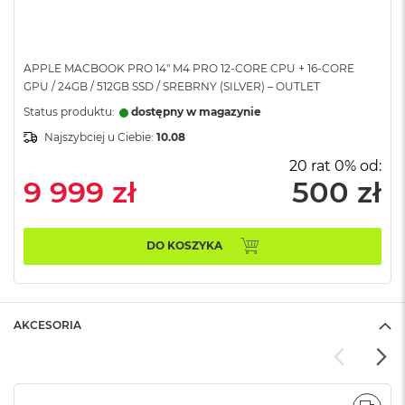
A
i
r
APPLE MACBOOK PRO 14" M4 PRO 12-CORE CPU + 16-CORE
M
GPU / 24GB / 512GB SSD / SREBRNY (SILVER) – OUTLET
a
Status produktu:
dostępny w magazynie
c
B
Najszybciej u Ciebie:
10.08
o
o
20 rat 0% od:
k
9 999 zł
500 zł
A
i
r
M
DO KOSZYKA
5
M
a
AKCESORIA
c
B
o
o
k