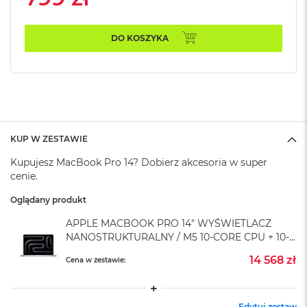
k
A
i
DO KOSZYKA
r
M
2
M
a
c
B
KUP W ZESTAWIE
o
o
Kupujesz MacBook Pro 14? Dobierz akcesoria w super
k
cenie.
A
i
Oglądany produkt
r
1
APPLE MACBOOK PRO 14" WYŚWIETLACZ
3
NANOSTRUKTURALNY / M5 10-CORE CPU + 10-
CORE GPU / 24GB RAM / 2TB SSD / ZASILACZ
M
14 568 zł
Cena w zestawie:
70 W / SREBRNY (SILVER)
a
c
B
o
Edytuj zestaw