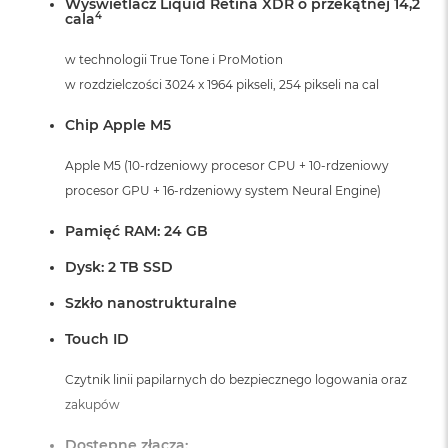
Wyświetlacz Liquid Retina XDR o przekątnej 14,2
i
4
cala
r
K
w technologii True Tone i ProMotion
s
i
w rozdzielczości 3024 x 1964 pikseli, 254 pikseli na cal
ę
ż
Chip Apple M5
y
c
Apple M5 (10-rdzeniowy procesor CPU + 10-rdzeniowy
o
w
procesor GPU + 16-rdzeniowy system Neural Engine)
a
P
Pamięć RAM: 24 GB
o
ś
Dysk: 2 TB SSD
w
i
Szkło nanostrukturalne
a
t
Touch ID
a
Czytnik linii papilarnych do bezpiecznego logowania oraz
M
zakupów
a
c
Dostępne złącza:
B