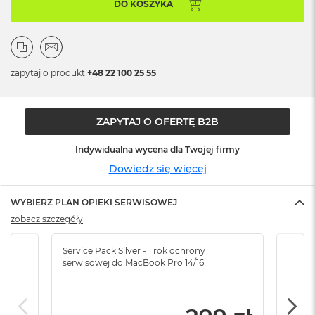
n
DO KOSZYKA
o
ś
c
i
d
zapytaj o produkt
+48 22 100 25 55
y
s
k
u
ZAPYTAJ O OFERTĘ B2B
M
Indywidualna wycena dla Twojej firmy
a
Dowiedz się więcej
c
B
o
WYBIERZ PLAN OPIEKI SERWISOWEJ
o
zobacz szczegóły
k
N
e
Service Pack Silver - 1 rok ochrony
Servi
o
serwisowej do MacBook Pro 14/16
serw
2
5
6
G