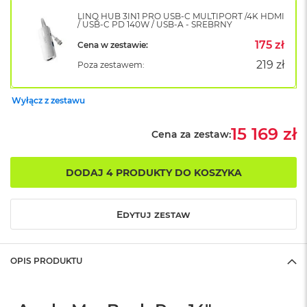
B
o
LINQ HUB 3IN1 PRO USB-C MULTIPORT /4K HDMI
/ USB-C PD 140W / USB-A - SREBRNY
o
k
175 zł
Cena w zestawie:
A
i
219 zł
Poza zestawem:
r
B
ł
Wyłącz z zestawu
ę
k
15 169 zł
Cena za zestaw:
i
t
n
DODAJ 4 PRODUKTY DO KOSZYKA
y
M
a
Edytuj zestaw
c
B
o
OPIS PRODUKTU
o
k
A
i