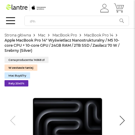
ZALOGUJ
MÓJ 
Apple
SIĘ
Festiwal
Mac
Strona główna
Mac
MacBook Pro
MacBook Pro 14
M
Apple MacBook Pro 14" Wyświetlacz Nanostrukturalny / M5 10-
a
core CPU + 10-core GPU / 24GB RAM / 2TB SSD / Zasilacz 70 W /
c
Srebrny (Silver)
B
o
Cena producenta: 14568 zł
o
W zestawie taniej
k
Mac Buy&Try
N
e
Raty 20x0%
o
W
e
d
ł
u
g
k