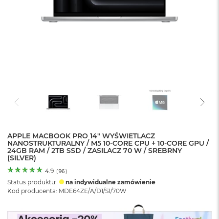
o
l
o
r
u
M
a
c
B
o
o
k
N
e
APPLE MACBOOK PRO 14" WYŚWIETLACZ
o
NANOSTRUKTURALNY / M5 10-CORE CPU + 10-CORE GPU /
C
24GB RAM / 2TB SSD / ZASILACZ 70 W / SREBRNY
y
(SILVER)
t
r
4.9
(
96
)
u
Status produktu:
na indywidualne zamówienie
s
Kod producenta: MDE64ZE/A/D1/S1/70W
o
w
o