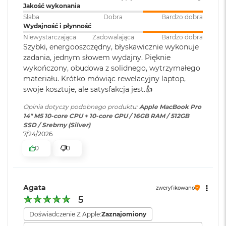
i
podłączonego do portu HDMI
Jakość wykonania
r
Apple M5
Słaba
Dobra
Bardzo dobra
1
Wydajność i płynność
T
Odtwarzanie wideo
:
Obsługiwane formaty: m.in.
10-rdzeniowe CPU z 4 rdzeniami zapewniającymi wydajność i 6
B
Niewystarczająca
Zadowalająca
Bardzo dobra
HEVC,
H.264
, AV1 i ProRes; HDR z
Szybki, energooszczędny, błyskawicznie wykonuje
rdzeniami energooszczędnymii
Dolby Vision, HDR10 i HLG
M
zadania, jednym słowem wydajny. Pięknie
a
10-rdzeniowe GPU
wykończony, obudowa z solidnego, wytrzymałego
c
materiału. Krótko mówiąc rewelacyjny laptop,
B
16-rdzeniowy system Neural Engine
Odtwarzanie
Obsługiwane formaty: m.in.
swoje kosztuje, ale satysfakcja jest.👍
o
dźwięku
:
AAC, MP3,
Apple Lossless
,
FLAC
,
o
Akceleratory Neural Accelerator
Dolby Digital
, Dolby Digital
Opinia dotyczy podobnego produktu:
Apple MacBook Pro
k
14" M5 10-core CPU + 10-core GPU / 16GB RAM / 512GB
Plus i Dolby Atmos
A
Sprzętowa akceleracja ray tracingu
SSD / Srebrny (Silver)
i
7/24/2026
r
153 GB/s przepustowości pamięci
2
0
0
Zainstalowany
macOS
T
system operacyjny
:
Silnik multimedialny
B
Sprzętowa akceleracja obsługi H.264, HEVC, ProRes i ProRes RAW
M
Agata
zweryfikowano
a
Wersja systemu
macOS Sequoia lub nowszy
5
Silnik dekodowania wideo
c
operacyjnego
:
B
Doświadczenie Z Apple:
Zaznajomiony
Silnik kodowania wideo
o