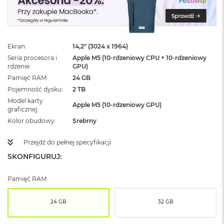
ż
ó
ł
t
y
Ekran
14,2" (3024 x 1964)
Seria procesora i
Apple M5 (10-rdzeniowy CPU + 10-rdzeniowy
M
rdzenie
GPU)
a
c
Pamięć RAM
24 GB
B
Pojemność dysku
2 TB
o
Model karty
o
Apple M5 (10-rdzeniowy GPU)
graficznej
k
Kolor obudowy
Srebrny
N
e
o
Przejdź do pełnej specyfikacji
S
SKONFIGURUJ:
u
b
t
Pamięć RAM:
e
l
24 GB
32 GB
n
y
R