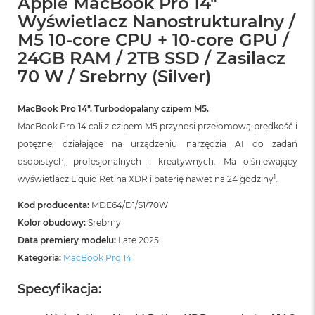
Apple MacBook Pro 14"
r
Wyświetlacz Nanostrukturalny /
G
w
M5 10-core CPU + 10-core GPU /
i
24GB RAM / 2TB SSD / Zasilacz
e
z
70 W / Srebrny (Silver)
d
n
a
MacBook Pro 14″. Turbodopalany czipem M5.
s
MacBook Pro 14 cali z czipem M5 przynosi przełomową prędkość i
z
a
potężne, działające na urządzeniu narzędzia AI do zadań
r
osobistych, profesjonalnych i kreatywnych. Ma olśniewający
o
1
wyświetlacz Liquid Retina XDR i baterię nawet na 24 godziny
.
ś
ć
Kod producenta:
MDE64/D1/S1/70W
M
Kolor obudowy:
Srebrny
a
Data premiery modelu:
Late 2025
c
Kategoria:
MacBook Pro 14
B
o
o
Specyfikacja:
k
A