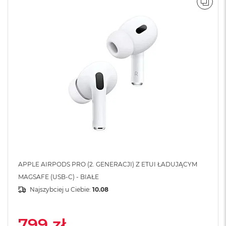
A
POR
i
r
M
4
M
a
c
B
o
o
k
A
i
r
M
3
APPLE AIRPODS PRO (2. GENERACJI) Z ETUI ŁADUJĄCYM
M
MAGSAFE (USB-C) - BIAŁE
a
Najszybciej u Ciebie:
10.08
c
B
o
799 zł
o