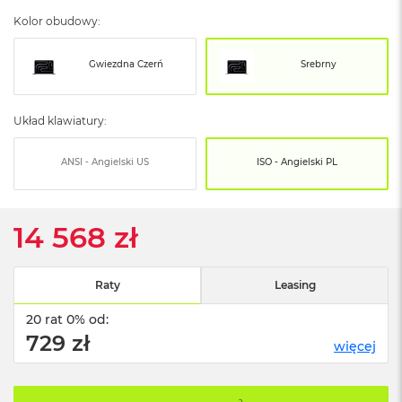
o
o
Kolor obudowy:
k
N
e
Gwiezdna Czerń
Srebrny
o
S
r
Układ klawiatury:
e
b
r
ANSI - Angielski US
ISO - Angielski PL
n
y
14 568 zł
W
e
d
ł
Raty
Leasing
u
g
20 rat 0% od:
p
729 zł
o
więcej
j
e
m