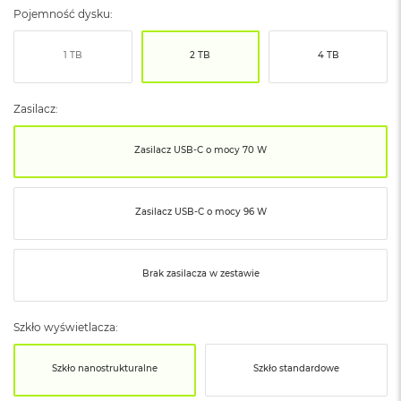
ó
Pojemność dysku:
ż
1 TB
2 TB
4 TB
M
a
c
Zasilacz:
B
o
o
Zasilacz USB‑C o mocy 70 W
k
N
e
o
Zasilacz USB‑C o mocy 96 W
I
n
d
y
Brak zasilacza w zestawie
g
o
Szkło wyświetlacza:
M
a
Szkło nanostrukturalne
Szkło standardowe
c
B