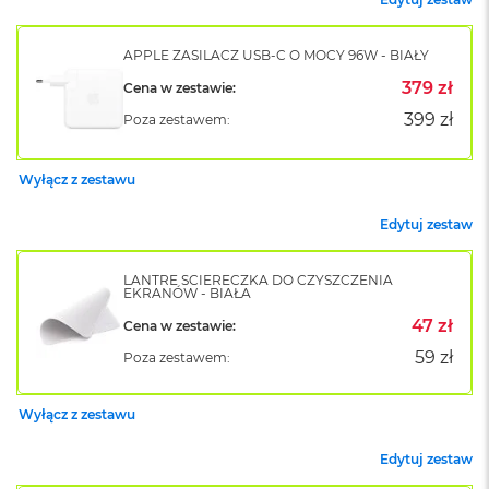
o
k
A
APPLE ZASILACZ USB-C O MOCY 96W - BIAŁY
i
379 zł
Cena w zestawie:
r
1
399 zł
Poza zestawem:
5
W
Wyłącz z zestawu
e
d
Edytuj zestaw
ł
u
g
LANTRE ŚCIERECZKA DO CZYSZCZENIA
k
EKRANÓW - BIAŁA
o
47 zł
Cena w zestawie:
l
o
59 zł
Poza zestawem:
r
u
Wyłącz z zestawu
M
a
Edytuj zestaw
c