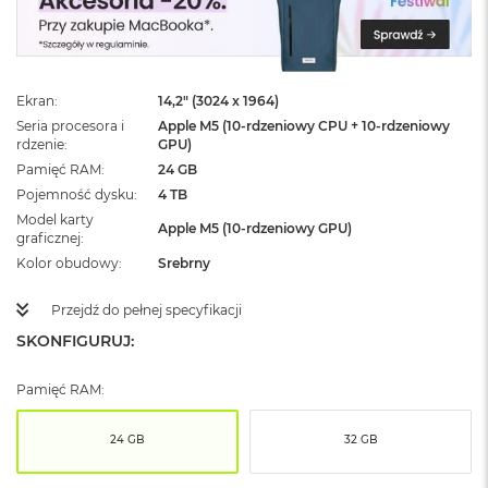
ż
ó
ł
t
y
Ekran
14,2" (3024 x 1964)
Seria procesora i
Apple M5 (10-rdzeniowy CPU + 10-rdzeniowy
M
rdzenie
GPU)
a
c
Pamięć RAM
24 GB
B
Pojemność dysku
4 TB
o
Model karty
o
Apple M5 (10-rdzeniowy GPU)
graficznej
k
Kolor obudowy
Srebrny
N
e
o
Przejdź do pełnej specyfikacji
S
SKONFIGURUJ:
u
b
t
Pamięć RAM:
e
l
24 GB
32 GB
n
y
R