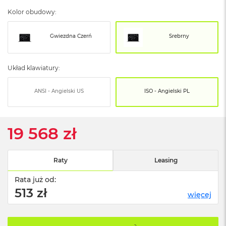
o
o
Kolor obudowy:
k
N
e
Gwiezdna Czerń
Srebrny
o
S
r
Układ klawiatury:
e
b
r
ANSI - Angielski US
ISO - Angielski PL
n
y
19 568 zł
W
e
d
ł
Raty
Leasing
u
g
Rata już od:
p
513 zł
o
więcej
j
e
m