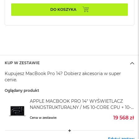
k
A
DO KOSZYKA
i
r
M
2
M
a
c
B
KUP W ZESTAWIE
o
o
Kupujesz MacBook Pro 14? Dobierz akcesoria w super
k
cenie.
A
i
Oglądany produkt
r
1
APPLE MACBOOK PRO 14" WYŚWIETLACZ
3
NANOSTRUKTURALNY / M5 10-CORE CPU + 10-
CORE GPU / 24GB RAM / 4TB SSD / ZASILACZ
M
19 568 zł
Cena w zestawie:
70 W / SREBRNY (SILVER)
a
c
B
o
Edytuj zestaw