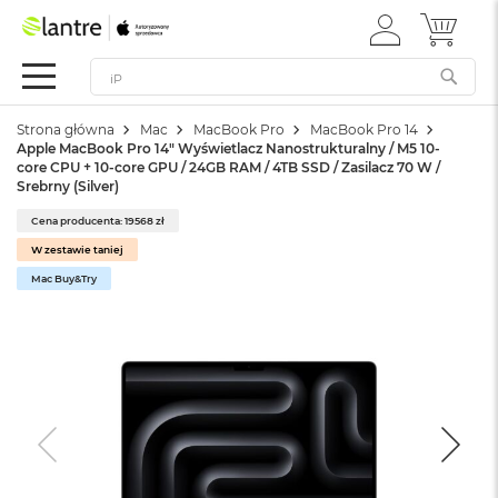
ZALOGUJ
MÓJ 
Apple
SIĘ
Festiwal
Mac
Strona główna
Mac
MacBook Pro
MacBook Pro 14
M
Apple MacBook Pro 14" Wyświetlacz Nanostrukturalny / M5 10-
a
core CPU + 10-core GPU / 24GB RAM / 4TB SSD / Zasilacz 70 W /
c
Srebrny (Silver)
B
o
Cena producenta: 19568 zł
o
W zestawie taniej
k
Mac Buy&Try
N
e
o
W
e
d
ł
u
g
k