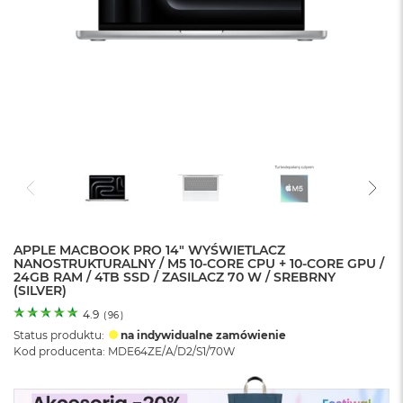
o
l
o
r
u
M
a
c
B
o
o
k
N
e
APPLE MACBOOK PRO 14" WYŚWIETLACZ
o
NANOSTRUKTURALNY / M5 10-CORE CPU + 10-CORE GPU /
C
24GB RAM / 4TB SSD / ZASILACZ 70 W / SREBRNY
y
(SILVER)
t
r
4.9
(
96
)
u
Status produktu:
na indywidualne zamówienie
s
Kod producenta: MDE64ZE/A/D2/S1/70W
o
w
o