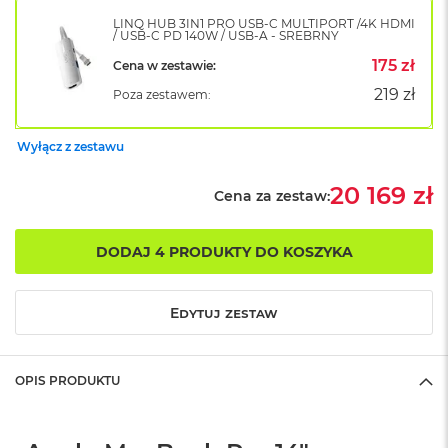
B
o
LINQ HUB 3IN1 PRO USB-C MULTIPORT /4K HDMI
/ USB-C PD 140W / USB-A - SREBRNY
o
k
175 zł
Cena w zestawie:
A
i
219 zł
Poza zestawem:
r
B
ł
Wyłącz z zestawu
ę
k
20 169 zł
Cena za zestaw:
i
t
n
DODAJ 4 PRODUKTY DO KOSZYKA
y
M
a
Edytuj zestaw
c
B
o
OPIS PRODUKTU
o
k
A
i