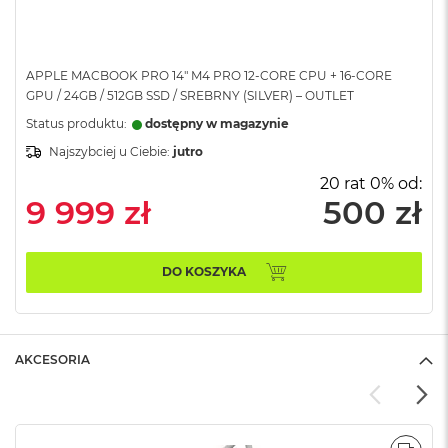
A
i
r
APPLE MACBOOK PRO 14" M4 PRO 12-CORE CPU + 16-CORE
M
GPU / 24GB / 512GB SSD / SREBRNY (SILVER) – OUTLET
a
Status produktu:
dostępny w magazynie
c
B
Najszybciej u Ciebie:
jutro
o
o
20 rat 0% od:
k
9 999 zł
500 zł
A
i
r
M
DO KOSZYKA
5
M
a
AKCESORIA
c
B
o
o
k