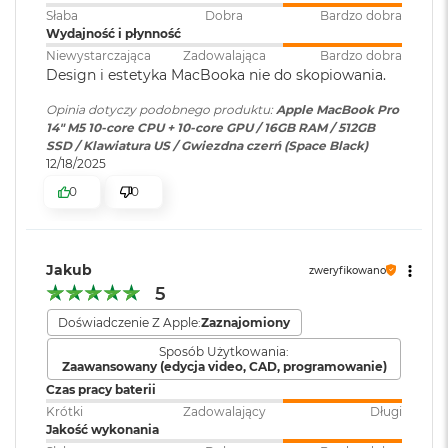
ś
internetowa
:
Słaba
Dobra
Bardzo dobra
c
Wydajność i płynność
i
Niewystarczająca
Zadowalająca
Bardzo dobra
d
Design i estetyka MacBooka nie do skopiowania.
Bateria
:
Litowo-polimerowa
y
s
Opinia dotyczy podobnego produktu:
Apple MacBook Pro
Wyświetlacz
k
14" M5 10-core CPU + 10-core GPU / 16GB RAM / 512GB
u
Pojemność baterii
:
72,4 Wh
SSD / Klawiatura US / Gwiezdna czerń (Space Black)
Wyświetlacz Super Retina XDR
12/18/2025
M
a
0
0
1
Wyświetlacz Liquid Retina XDR o przekątnej 14,2 cala
;
c
Szybkie ładowanie
:
Możliwość szybkiego ładowania
rozdzielczość natywna 3024 na 1964 piksele przy 254 pikselach na
B
zasilaczem USB-C o mocy 96W
o
cal
o
Jakub
zweryfikowano
k
5
Ładowanie i
Trzy porty Thunderbolt 4
XDR (Extreme Dynamic Range)
A
rozbudowa
:
(USB‑C) obsługujące:
i
Doświadczenie Z Apple:
Zaznajomiony
Kontrast 1 000 000:1
Ładowanie,
DisplayPort
,
r
2
Sposób Użytkowania:
Thunderbolt 4 (do 40 Gb/s),
Zaawansowany (edycja video, CAD, programowanie)
Jasność XDR: 1000 nitów utrzymywana na całym ekranie, 1600
5
USB 4 (do 40 Gb/s)
6
Czas pracy baterii
2
nitów szczytowo
(tylko treści HDR)
G
Krótki
Zadowalający
Długi
B
Jakość wykonania
Jasność w trybie SDR: nawet 1000 nitów (w plenerze)
Klawiatura
NIE