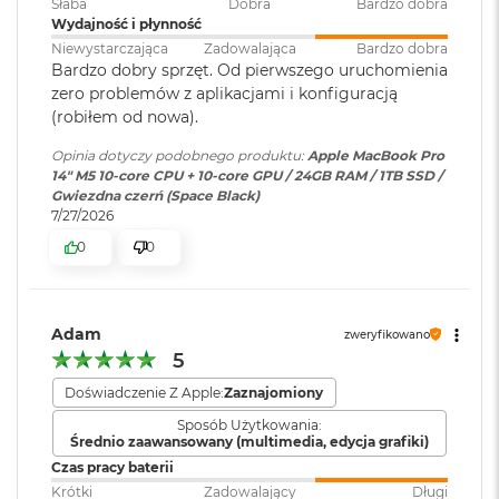
Słaba
Dobra
Bardzo dobra
numeryczna
:
M
Wydajność i płynność
a
Kolory
Niewystarczająca
Zadowalająca
Bardzo dobra
c
Bardzo dobry sprzęt. Od pierwszego uruchomienia
B
1 miliard kolorów
Podświetlana
TAK
zero problemów z aplikacjami i konfiguracją
o
klawiatura
:
o
(robiłem od nowa).
Szeroka gama kolorów (P3)
k
A
Opinia dotyczy podobnego produktu:
Apple MacBook Pro
Technologia True Tone
i
14" M5 10-core CPU + 10-core GPU / 24GB RAM / 1TB SSD /
Touch ID
:
TAK
r
Gwiezdna czerń (Space Black)
5
Częstotliwość odświeżania
7/27/2026
1
0
0
Obsługa
Obsługa maks. dwóch
2
Technologia ProMotion zapewniająca adaptacyjną częstotliwość
wyświetlaczy
:
wyświetlaczy zewnętrznych do
G
odświeżania do 120 Hz
6K przy 60 Hz podłączonych do
B
portu Thunderbolt lub jednego
Stałe częstotliwości odświeżania: 47,95 Hz, 48,00 Hz, 50,00 Hz,
Adam
zweryfikowano
M
wyświetlacza do 6K przy 60 Hz
59,94 Hz, 60,00 Hz
5
a
podłączonego do portu
c
Thunderbolt i jednego
Doświadczenie Z Apple:
Zaznajomiony
B
wyświetlacza do 4K przy 144 Hz
o
Sposób Użytkowania:
podłączonego do portu HDMI
o
Średnio zaawansowany (multimedia, edycja grafiki)
k
Czas pracy baterii
A
Chip
Krótki
Zadowalający
Długi