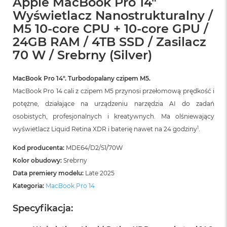
Apple MacBook Pro 14"
r
Wyświetlacz Nanostrukturalny /
G
w
M5 10-core CPU + 10-core GPU /
i
24GB RAM / 4TB SSD / Zasilacz
e
z
70 W / Srebrny (Silver)
d
n
a
MacBook Pro 14″. Turbodopalany czipem M5.
s
MacBook Pro 14 cali z czipem M5 przynosi przełomową prędkość i
z
a
potężne, działające na urządzeniu narzędzia AI do zadań
r
osobistych, profesjonalnych i kreatywnych. Ma olśniewający
o
1
wyświetlacz Liquid Retina XDR i baterię nawet na 24 godziny
.
ś
ć
Kod producenta:
MDE64/D2/S1/70W
M
Kolor obudowy:
Srebrny
a
Data premiery modelu:
Late 2025
c
Kategoria:
MacBook Pro 14
B
o
o
Specyfikacja:
k
A