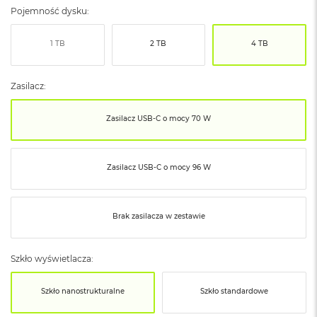
ó
Pojemność dysku:
ż
1 TB
2 TB
4 TB
M
a
c
Zasilacz:
B
o
o
Zasilacz USB‑C o mocy 70 W
k
N
e
o
Zasilacz USB‑C o mocy 96 W
I
n
d
y
Brak zasilacza w zestawie
g
o
Szkło wyświetlacza:
M
a
Szkło nanostrukturalne
Szkło standardowe
c
B