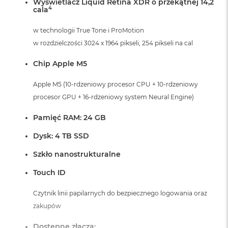
Wyświetlacz Liquid Retina XDR o przekątnej 14,2
i
4
cala
r
K
w technologii True Tone i ProMotion
s
i
w rozdzielczości 3024 x 1964 pikseli, 254 pikseli na cal
ę
ż
Chip Apple M5
y
c
Apple M5 (10-rdzeniowy procesor CPU + 10-rdzeniowy
o
w
procesor GPU + 16-rdzeniowy system Neural Engine)
a
P
Pamięć RAM: 24 GB
o
ś
Dysk: 4 TB SSD
w
i
Szkło nanostrukturalne
a
t
Touch ID
a
Czytnik linii papilarnych do bezpiecznego logowania oraz
M
zakupów
a
c
Dostępne złącza:
B