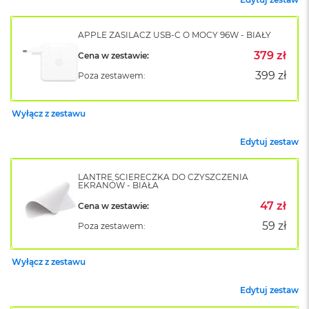
o
k
A
APPLE ZASILACZ USB-C O MOCY 96W - BIAŁY
i
379 zł
Cena w zestawie:
r
1
399 zł
Poza zestawem:
5
W
Wyłącz z zestawu
e
d
Edytuj zestaw
ł
u
g
LANTRE ŚCIERECZKA DO CZYSZCZENIA
k
EKRANÓW - BIAŁA
o
47 zł
Cena w zestawie:
l
o
59 zł
Poza zestawem:
r
u
Wyłącz z zestawu
M
a
Edytuj zestaw
c