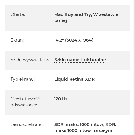
r
Posiada pełną, 12 miesięczną gwarancję
e
producenta
b
Oferta
:
Mac Buy and Try, W zestawie
r
taniej
n
Realizowaną w każdym autoryzowanym punkcie
y
serwisowym Apple na terenie całego świata.
Istnieje możliwość przedłużenia gwarancji producenta.
M
Ekran
:
14,2" (3024 x 1964)
a
Szczegółowe informacje na ten temat uzyskają Państwo
c
kontaktując się z naszym handlowcem.
B
Szkło wyświetlacza
:
Szkło nanostrukturalne
o
Posiada fabryczne zafoliowane opakowanie
o
k
Posiada system operacyjny macOS w języku
A
Typ ekranu
:
Liquid Retina XDR
polskim oraz polskie menu
i
r
Język polski wybieramy przy pierwszym uruchomieniu
Z
ł
Częstotliwość
120 Hz
urządzenia.
o
odświeżania
:
t
Zawartość zestawu:
y
Jasność ekranu
:
SDR: maks. 1000 nitów; XDR:
W
14 -calowy MacBook Pro
maks 1000 nitów na całym
e