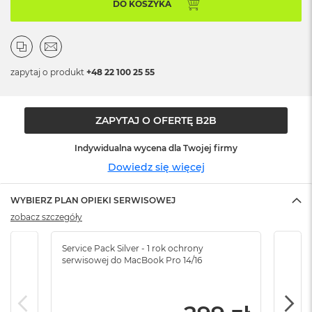
n
DO KOSZYKA
o
ś
c
i
d
zapytaj o produkt
+48 22 100 25 55
y
s
k
u
ZAPYTAJ O OFERTĘ B2B
M
Indywidualna wycena dla Twojej firmy
a
Dowiedz się więcej
c
B
o
WYBIERZ PLAN OPIEKI SERWISOWEJ
o
zobacz szczegóły
k
N
e
Service Pack Silver - 1 rok ochrony
Servi
o
serwisowej do MacBook Pro 14/16
serw
2
5
6
G