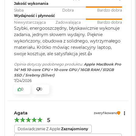
i
Odtwarzanie wideo
:
Obsługiwane formaty: m.in.
Jakość wykonania
r
HEVC,
H.264
, AV1 i ProRes; HDR z
Apple M5
Słaba
Dobra
Bardzo dobra
1
Dolby Vision, HDR10 i HLG
Wydajność i płynność
T
10-rdzeniowe CPU z 4 rdzeniami zapewniającymi wydajność i 6
B
Niewystarczająca
Zadowalająca
Bardzo dobra
Szybki, energooszczędny, błyskawicznie wykonuje
rdzeniami energooszczędnymii
Odtwarzanie
Obsługiwane formaty: m.in.
M
zadania, jednym słowem wydajny. Pięknie
dźwięku
:
AAC, MP3,
Apple Lossless
,
FLAC
,
a
10-rdzeniowe GPU
wykończony, obudowa z solidnego, wytrzymałego
c
Dolby Digital
, Dolby Digital
materiału. Krótko mówiąc rewelacyjny laptop,
B
16-rdzeniowy system Neural Engine
Plus i Dolby Atmos
swoje kosztuje, ale satysfakcja jest.👍
o
o
Akceleratory Neural Accelerator
Opinia dotyczy podobnego produktu:
Apple MacBook Pro
k
14" M5 10-core CPU + 10-core GPU / 16GB RAM / 512GB
Zainstalowany
macOS
A
Sprzętowa akceleracja ray tracingu
SSD / Srebrny (Silver)
system operacyjny
:
i
7/24/2026
r
153 GB/s przepustowości pamięci
2
0
0
T
Wersja systemu
macOS Sequoia lub nowszy
Silnik multimedialny
B
operacyjnego
:
Sprzętowa akceleracja obsługi H.264, HEVC, ProRes i ProRes RAW
M
Agata
zweryfikowano
a
5
Silnik dekodowania wideo
c
Dołączone
Wbudowane aplikacje systemu
B
oprogramowanie
:
macOS
Doświadczenie Z Apple:
Zaznajomiony
Silnik kodowania wideo
o