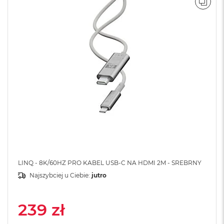
A
POR
i
r
M
4
M
a
c
B
o
o
k
A
i
r
M
3
LINQ - 8K/60HZ PRO KABEL USB-C NA HDMI 2M - SREBRNY
M
Najszybciej u Ciebie:
jutro
a
c
B
239 zł
o
o