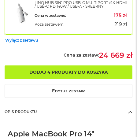
LINQ HUB 3IN1 PRO USB-C MULTIPORT /4K HDMI
o
/ USB-C PD 140W / USB-A - SREBRNY
k
175 zł
Cena w zestawie:
A
i
219 zł
Poza zestawem:
r
1
5
Wyłącz z zestawu
W
24 669 zł
e
Cena za zestaw:
d
ł
u
DODAJ 4 PRODUKTY DO KOSZYKA
g
k
o
Edytuj zestaw
l
o
r
u
OPIS PRODUKTU
M
a
Apple MacBook Pro 14"
c