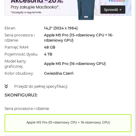
ż
ó
ł
t
y
Ekran
14,2" (3024 x 1964)
Seria procesora i
Apple M5 Pro (15-rdzeniowy CPU + 16-
M
rdzenie
rdzeniowy GPU)
a
c
Pamięć RAM
48 GB
B
Pojemność dysku
4 TB
o
Model karty
o
Apple M5 Pro (16-rdzeniowy GPU)
graficznej
k
Kolor obudowy
Gwiezdna Czerń
N
e
o
Przejdź do pełnej specyfikacji
S
SKONFIGURUJ:
u
b
t
Seria procesora i rdzenie:
e
l
Apple M5 Pro (15-rdzeniowy CPU + 16-rdzeniowy GPU)
n
y
R