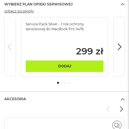
B
WYBIERZ PLAN OPIEKI SERWISOWEJ
zobacz szczegóły
M
a
c
Service Pack Silver - 1 rok ochrony
Servi
serwisowej do MacBook Pro 14/16
serw
B
o
o
k
299 zł
N
e
o
5
DODAJ
1
2
G
B
M
AKCESORIA
a
c
B
o
o
POR
k