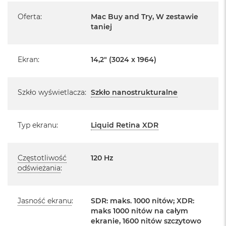
o
Pochodzi od polskiego, oficjalnego dystrybutora Apple.
Oferta
:
Mac Buy and Try, W zestawie
o
k
taniej
Posiada pełną, 12 miesięczną gwarancję
A
producenta
i
r
Realizowaną w każdym autoryzowanym punkcie
Ekran
:
14,2" (3024 x 1964)
P
serwisowym Apple na terenie całego świata.
ó
ł
Istnieje możliwość przedłużenia gwarancji producenta.
n
Szkło wyświetlacza
:
Szkło nanostrukturalne
Szczegółowe informacje na ten temat uzyskają Państwo
o
c
kontaktując się z naszym handlowcem.
Typ ekranu
:
Liquid Retina XDR
M
Posiada fabryczne zafoliowane opakowanie
a
c
Posiada system operacyjny macOS w języku
B
polskim oraz polskie menu
Częstotliwość
120 Hz
o
odświeżania
:
o
Język polski wybieramy przy pierwszym uruchomieniu
k
urządzenia.
A
i
Jasność ekranu
:
SDR: maks. 1000 nitów; XDR:
r
maks 1000 nitów na całym
Zawartość zestawu:
S
ekranie, 1600 nitów szczytowo