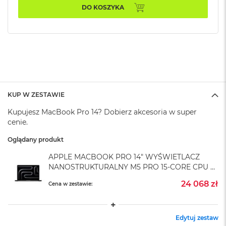
A
DO KOSZYKA
i
r
M
4
M
a
c
B
o
KUP W ZESTAWIE
o
Kupujesz MacBook Pro 14? Dobierz akcesoria w super
k
A
cenie.
i
r
Oglądany produkt
M
APPLE MACBOOK PRO 14" WYŚWIETLACZ
3
NANOSTRUKTURALNY M5 PRO 15-CORE CPU +
M
16-CORE GPU / 48GB RAM / 4TB SSD /
24 068 zł
Cena w zestawie:
a
ZASILACZ 70 W / GWIEZDNA CZERŃ (SPACE
c
BLACK)
B
o
Edytuj zestaw
o