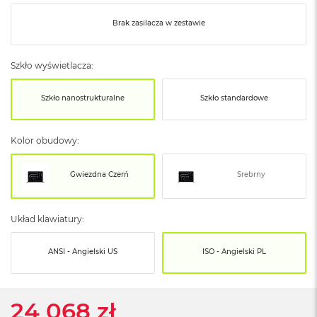
o
o
Brak zasilacza w zestawie
k
N
e
o
Szkło wyświetlacza:
S
r
Szkło nanostrukturalne
Szkło standardowe
e
b
r
Kolor obudowy:
n
y
Gwiezdna Czerń
Srebrny
W
e
d
ł
Układ klawiatury:
u
g
ANSI - Angielski US
ISO - Angielski PL
p
o
j
e
24 068 zł
m