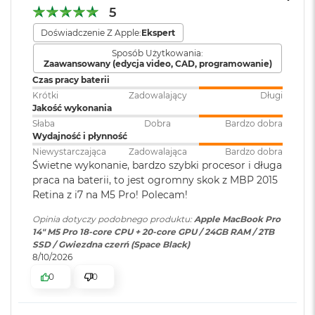
dźwięku
:
AAC, MP3,
Apple Lossless
,
FLAC
,
M
5
Dolby Digital
, Dolby Digital
a
Doświadczenie Z Apple:
Ekspert
c
Plus i Dolby Atmos
Chip
B
Sposób Użytkowania:
o
Zaawansowany (edycja video, CAD, programowanie)
Apple M5 Pro
o
Czas pracy baterii
Zainstalowany
macOS
k
Apple M5 Pro (15-rdzeniowy procesor CPU + 16-rdzeniowy
system operacyjny
:
Krótki
Zadowalający
Długi
A
Jakość wykonania
i
procesor GPU + Akceleratory Neural Accelerator)
r
Słaba
Dobra
Bardzo dobra
5
Wydajność i płynność
16-rdzeniowy system Neural Engine
Wersja systemu
macOS Sequoia lub nowszy
1
Niewystarczająca
Zadowalająca
Bardzo dobra
operacyjnego
:
2
Sprzętowa akceleracja ray tracingu
Świetne wykonanie, bardzo szybki procesor i długa
G
praca na baterii, to jest ogromny skok z MBP 2015
B
307 GB/s przepustowości pamięci
Retina z i7 na M5 Pro! Polecam!
Dołączone
Wbudowane aplikacje systemu
M
oprogramowanie
:
macOS
Silnik multimedialny
Opinia dotyczy podobnego produktu:
Apple MacBook Pro
a
14" M5 Pro 18-core CPU + 20-core GPU / 24GB RAM / 2TB
c
SSD / Gwiezdna czerń (Space Black)
Sprzętowa akceleracja obsługi H.264, HEVC, ProRes i ProRes RAW
B
8/10/2026
Dodatkowe
Klawiatura z Touch ID, Gładzik
o
Silnik dekodowania wideo
informacje
:
Force Touch wyczuwający siłę
o
0
0
nacisku, Czujnik światła
k
Silnik kodowania wideo
A
otoczenia