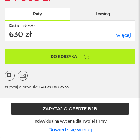
n
o
ś
Raty
Leasing
c
i
Rata już od:
d
630 zł
więcej
y
s
k
u
DO KOSZYKA
M
a
c
B
o
zapytaj o produkt
+48 22 100 25 55
o
k
N
ZAPYTAJ O OFERTĘ B2B
e
o
2
Indywidualna wycena dla Twojej firmy
5
Dowiedz się więcej
6
G