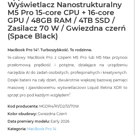
B
Wyświetlacz Nanostrukturalny
o
M5 Pro 15-core CPU + 16-core
o
k
GPU / 48GB RAM / 4TB SSD /
A
Zasilacz 70 W / Gwiezdna czerń
i
r
(Space Black)
B
ł
ę
MacBook Pro 14″. Turboszybkość. To rodzinne.
k
14-calowy MacBook Pro z czipem M5 Pro lub M5 Max przynosi
i
przełomową prędkość i potężne, działające na urządzeniu
t
n
narzędzia AI do zadań osobistych, profesjonalnych i kreatywnych.
y
Dzięki baterii na cały dzień, dwukrotnie większej bazowej pamięci
masowej i zjawiskowemu wyświetlaczowi Liquid Retina XDR to
M
a
1
sprzęt pro pod każdym względem
.
c
B
Kod producenta:
MGDR4/R1/D2/S1/70W
o
Kolor obudowy:
Gwiezdna Czerń
o
k
Data premiery modelu:
Early 2026
A
Kategoria:
MacBook Pro 14
i