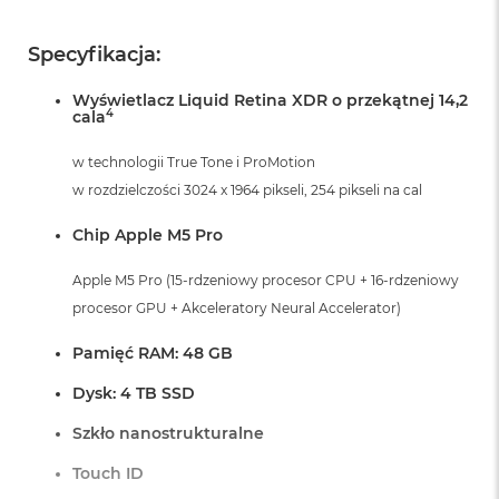
r
G
w
Specyfikacja:
i
e
Wyświetlacz Liquid Retina XDR o przekątnej 14,2
z
4
cala
d
n
w technologii True Tone i ProMotion
a
s
w rozdzielczości 3024 x 1964 pikseli, 254 pikseli na cal
z
a
Chip Apple M5 Pro
r
o
Apple M5 Pro (15-rdzeniowy procesor CPU + 16-rdzeniowy
ś
procesor GPU + Akceleratory Neural Accelerator)
ć
M
Pamięć RAM: 48 GB
a
c
Dysk: 4 TB SSD
B
o
Szkło nanostrukturalne
o
k
Touch ID
A