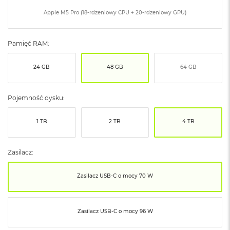
ó
Apple M5 Pro (18-rdzeniowy CPU + 20-rdzeniowy GPU)
ż
M
Pamięć RAM:
a
c
B
24 GB
48 GB
64 GB
o
o
k
Pojemność dysku:
N
e
o
1 TB
2 TB
4 TB
I
n
d
Zasilacz:
y
g
o
Zasilacz USB‑C o mocy 70 W
M
a
Zasilacz USB‑C o mocy 96 W
c
B