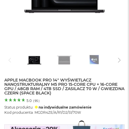
o
l
o
r
u
M
a
c
B
o
o
k
N
e
APPLE MACBOOK PRO 14" WYŚWIETLACZ
o
NANOSTRUKTURALNY M5 PRO 15-CORE CPU + 16-CORE
C
GPU / 48GB RAM / 4TB SSD / ZASILACZ 70 W / GWIEZDNA
y
CZERŃ (SPACE BLACK)
t
r
5.0
(
95
)
u
Status produktu:
na indywidualne zamówienie
s
Kod producenta: MGDR4ZE/A/R1/D2/S1/70W
o
w
o