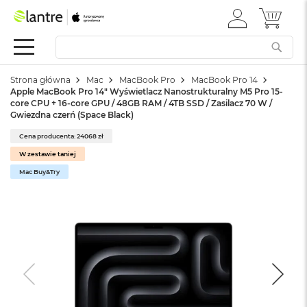
ZALOGUJ
MÓJ 
Apple
SIĘ
Festiwal
Mac
Strona główna
Mac
MacBook Pro
MacBook Pro 14
M
Apple MacBook Pro 14" Wyświetlacz Nanostrukturalny M5 Pro 15-
a
core CPU + 16-core GPU / 48GB RAM / 4TB SSD / Zasilacz 70 W /
c
Gwiezdna czerń (Space Black)
B
o
Cena producenta: 24068 zł
o
W zestawie taniej
k
Mac Buy&Try
N
e
o
W
e
d
ł
u
g
k