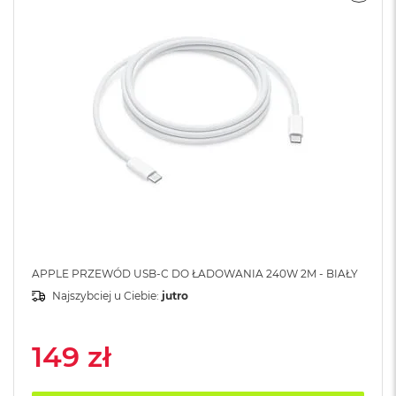
A
i
r
M
a
c
B
o
o
k
A
i
r
M
5
APPLE PRZEWÓD USB-C DO ŁADOWANIA 240W 2M - BIAŁY
M
Najszybciej u Ciebie:
jutro
a
c
B
149 zł
o
o
k