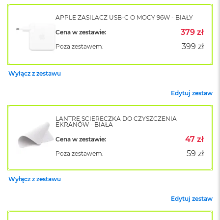
k
A
APPLE ZASILACZ USB-C O MOCY 96W - BIAŁY
i
r
379 zł
Cena w zestawie:
M
399 zł
Poza zestawem:
2
M
Wyłącz z zestawu
a
c
Edytuj zestaw
B
o
o
LANTRE ŚCIERECZKA DO CZYSZCZENIA
k
EKRANÓW - BIAŁA
A
i
47 zł
Cena w zestawie:
r
59 zł
Poza zestawem:
1
3
Wyłącz z zestawu
M
a
Edytuj zestaw
c
B
o