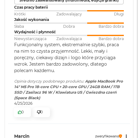
Średnio zaawansowany (multimedia, edycja grafiki)
ś
Czas pracy baterii
c
Jasność XDR: 1000 nitów utrzymywana na całym ekranie, 1600
i
Krótki
Zadowalający
Długi
1
nitów szczytowo
(tylko treści HDR)
Podświetlana
TAK
d
Jakość wykonania
klawiatura
:
y
Słaba
Dobra
Bardzo dobra
Jasność w trybie SDR: nawet 1000 nitów (w plenerze)
s
Wydajność i płynność
k
Niewystarczająca
Zadowalająca
Bardzo dobra
Kolory
u
Touch ID
:
TAK
Funkcjonalny system, ekstremalnie szybki, praca
na nim to czysta przyjemność. Lekki, mały i
1 miliard kolorów
M
poręczny, ciekawy dizajn i logo które przyciąga
a
Szeroka gama kolorów (P3)
wzrok. Jestem bardzo zadowolony, dlatego
c
Obsługa
Obsługa maks. trzech
B
polecam każdemu.
wyświetlaczy
:
wyświetlaczy zewnętrznych do
Technologia True Tone
o
6K przy 60 Hz lub jednego
o
Opinia dotyczy podobnego produktu:
Apple MacBook Pro
wyświetlacza do 8K przy 60 Hz.
k
14" M5 Pro 18-core CPU + 20-core GPU / 24GB RAM / 1TB
Częstotliwość odświeżania
A
SSD / Zasilacz 96 W / Klawiatura US / Gwiezdna czerń
i
(Space Black)
Technologia ProMotion zapewniająca adaptacyjną częstotliwość
r
Odtwarzanie wideo
:
Obsługiwane formaty: m.in.
4/25/2026
odświeżania do 120 Hz
2
HEVC,
H.264
, AV1 i ProRes; HDR z
0
0
5
Dolby Vision, HDR10 i HLG
Stałe częstotliwości odświeżania: 47,95 Hz, 48,00 Hz, 50,00 Hz,
6
G
59,94 Hz, 60,00 Hz
B
Odtwarzanie
Obsługiwane formaty: m.in.
Marcin
zweryfikowano