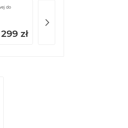
wej do
Service Pack Gold - 2 lata ochrony serwi
MacBook Pro 14/16
299 zł