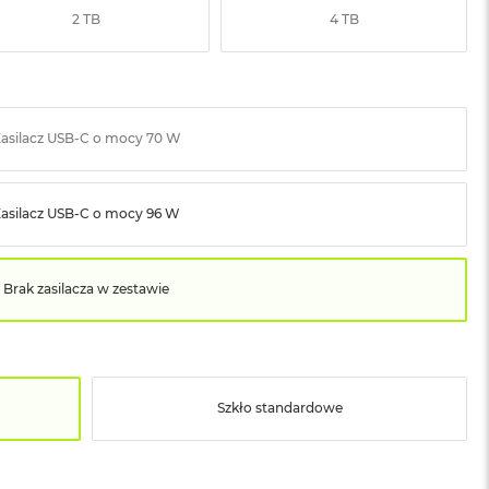
2 TB
4 TB
asilacz USB‑C o mocy 70 W
Zasilacz USB‑C o mocy 96 W
Brak zasilacza w zestawie
Szkło standardowe