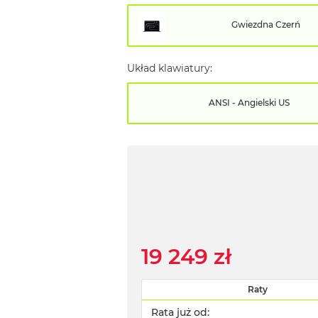
Gwiezdna Czerń
Układ klawiatury:
ANSI - Angielski US
19 249 zł
Raty
Rata już od: