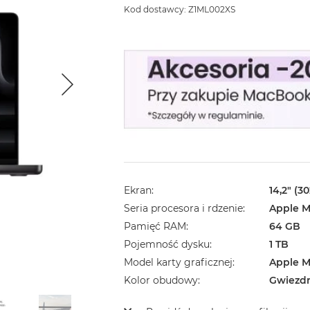
Kod dostawcy: Z1ML002XS
Ekran
14,2" (3
Seria procesora i rdzenie
Apple M
Pamięć RAM
64 GB
Pojemność dysku
1 TB
Model karty graficznej
Apple M
Kolor obudowy
Gwiezd