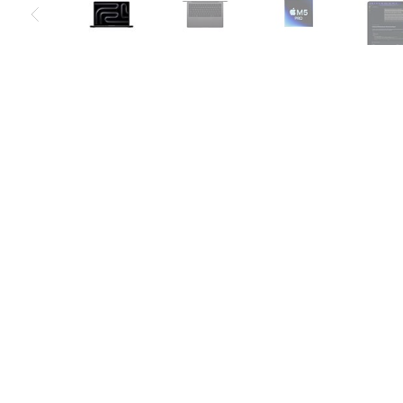
Air
M5
MacBook
Air
M4
MacBook
Air
M3
MacBook
Air
M2
MacBook
Air
13
MacBook
Air
15