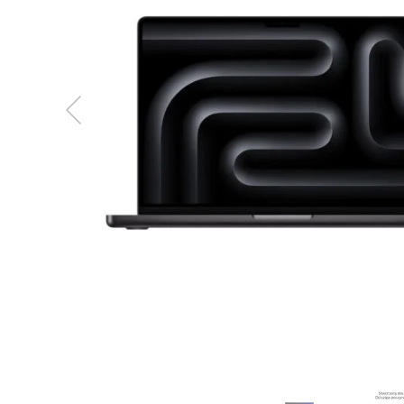
MacBook
Neo
Indygo
MacBook
Neo
Srebrny
Według
pojemności
dysku
MacBook
Neo
256GB
MacBook
Neo
512GB
MacBook
Air
MacBook