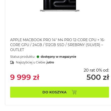
MacBook
Pro
Gwiezdna
szarość
MacBook
Pro
Srebrny
APPLE MACBOOK PRO 14" M4 PRO 12-CORE CPU + 16-
CORE GPU / 24GB / 512GB SSD / SREBRNY (SILVER) –
Według
OUTLET
pamięci
Status produktu:
dostępny w magazynie
RAM
Najszybciej u Ciebie:
jutro
MacBook
20 rat 0% od:
Pro
9 999 zł
500 zł
8GB
RAM
MacBook
DO KOSZYKA
Pro
16GB
RAM