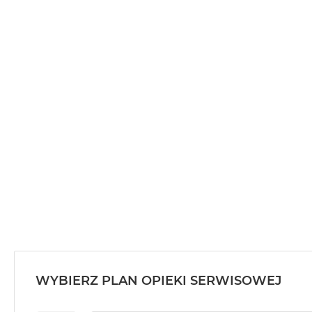
MacBook
Air
32GB
RAM
Według
pojemności
dysku
MacBook
Air
256GB
MacBook
Air
512GB
MacBook
Air
1TB
WYBIERZ PLAN OPIEKI SERWISOWEJ
MacBook
Air