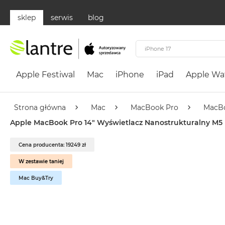
sklep
serwis
blog
Apple
Festiwal
Apple Festiwal
Mac
iPhone
iPad
Apple Wa
Mac
MacBook
Neo
Strona główna
Mac
MacBook Pro
MacBo
Według
Apple MacBook Pro 14" Wyświetlacz Nanostrukturalny M5 P
koloru
MacBook
Cena producenta: 19249 zł
Neo
W zestawie taniej
Cytrusowożółty
Mac Buy&Try
MacBook
Neo
Subtelny
Róż