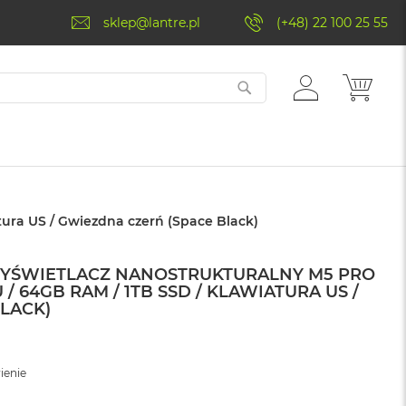
sklep@lantre.pl
(+48) 22 100 25 55
ZALOGUJ
MÓJ 
SIĘ
tura US / Gwiezdna czerń (Space Black)
WYŚWIETLACZ NANOSTRUKTURALNY M5 PRO
 / 64GB RAM / 1TB SSD / KLAWIATURA US /
LACK)
ienie