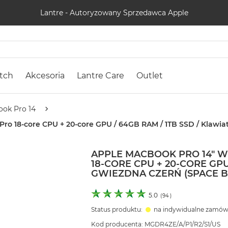
Lantre - Autoryzowany Sprzedawca Apple
tch
Akcesoria
Lantre Care
Outlet
ok Pro 14
ro 18-core CPU + 20-core GPU / 64GB RAM / 1TB SSD / Klawia
APPLE MACBOOK PRO 14" 
18-CORE CPU + 20-CORE GPU
GWIEZDNA CZERŃ (SPACE B
5.0
(
94
)
Status produktu:
na indywidualne zamów
Kod producenta: MGDR4ZE/A/P1/R2/S1/US