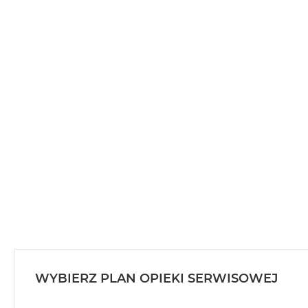
MacBook
Air
32GB
RAM
Według
pojemności
dysku
MacBook
Air
256GB
MacBook
Air
512GB
MacBook
Air
1TB
WYBIERZ PLAN OPIEKI SERWISOWEJ
MacBook
Air