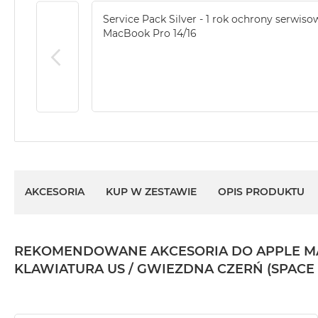
2TB
Service Pack Silver - 1 rok ochrony serwiso
MacBook
MacBook Pro 14/16
Air
4TB
MacBook
Pro
MacBook
Pro
14
MacBook
Pro
AKCESORIA
KUP W ZESTAWIE
OPIS PRODUKTU
16
Według
koloru
REKOMENDOWANE AKCESORIA DO APPLE MACBO
MacBook
KLAWIATURA US / GWIEZDNA CZERŃ (SPACE
Pro
Gwiezdna
Czerń