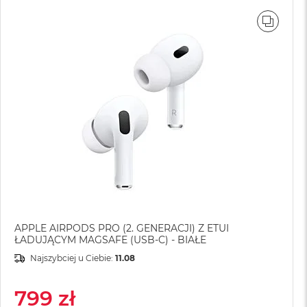
WNAJ
PORÓ
APPLE AIRPODS PRO (2. GENERACJI) Z ETUI
ŁADUJĄCYM MAGSAFE (USB-C) - BIAŁE
Najszybciej u Ciebie:
11.08
799 zł