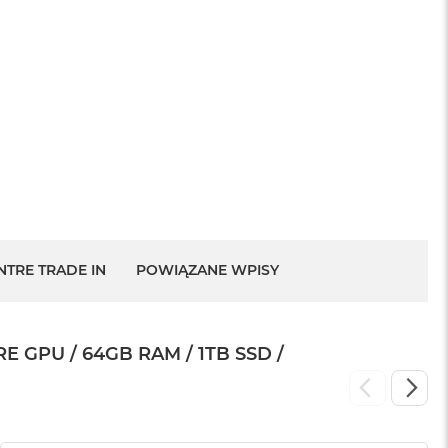
sowej do
Service Pack Platinum - 3 lata ochrony
MacBook Pro 14/16
1 199 zł
NTRE TRADE IN
POWIĄZANE WPISY
GPU / 64GB RAM / 1TB SSD /