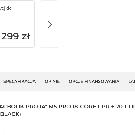
wej do
Service Pack Gold - 2 lata ochrony serwi
MacBook Pro 14/16
299 zł
SPECYFIKACJA
OPINIE
OPCJE FINANSOWANIA
LA
OK PRO 14" M5 PRO 18-CORE CPU + 20-CORE 
 BLACK)