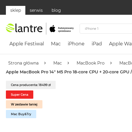
sklep
serwis
blog
Apple
Festiwal
Apple Festiwal
Mac
iPhone
iPad
Apple Wa
Mac
MacBook
Neo
Strona główna
Mac
MacBook Pro
MacBo
Według
Apple MacBook Pro 14" M5 Pro 18-core CPU + 20-core GPU /
koloru
MacBook
Cena producenta: 18499 zł
Neo
Super Cena
Cytrusowożółty
W zestawie taniej
MacBook
Neo
Mac Buy&Try
Subtelny
Róż