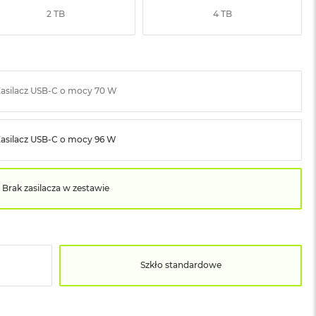
2 TB
4 TB
asilacz USB‑C o mocy 70 W
Zasilacz USB‑C o mocy 96 W
Brak zasilacza w zestawie
Szkło standardowe