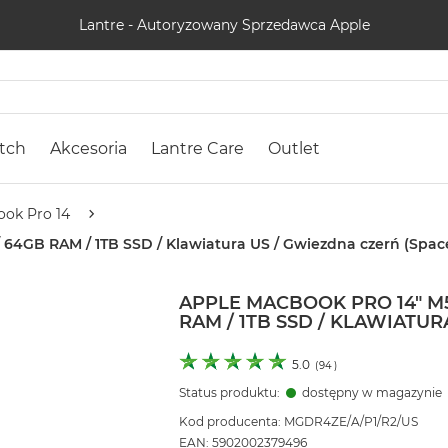
Lantre - Autoryzowany Sprzedawca Apple
tch
Akcesoria
Lantre Care
Outlet
ok Pro 14
 64GB RAM / 1TB SSD / Klawiatura US / Gwiezdna czerń (Spac
APPLE MACBOOK PRO 14" M5
RAM / 1TB SSD / KLAWIATU
5.0
(
94
)
Status produktu:
dostępny w magazynie
Kod producenta: MGDR4ZE/A/P1/R2/US
EAN: 5902002379496