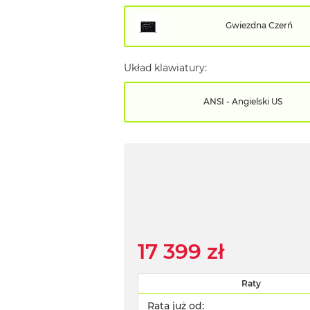
Gwiezdna Czerń
Układ klawiatury:
ANSI - Angielski US
17 399 zł
Raty
Rata już od: