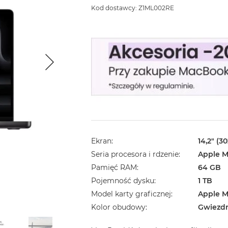
Kod dostawcy: Z1ML002RE
Ekran
14,2" (3
Seria procesora i rdzenie
Apple M
Pamięć RAM
64 GB
Pojemność dysku
1 TB
Model karty graficznej
Apple M
Kolor obudowy
Gwiezd