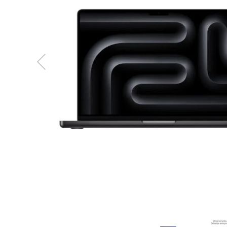
MacBook
Neo
Indygo
MacBook
Neo
Srebrny
Według
pojemności
dysku
MacBook
Neo
256GB
MacBook
Neo
512GB
MacBook
Air
MacBook