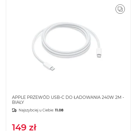
MacBook
POR
Pro
Gwiezdna
szarość
MacBook
Pro
Srebrny
Według
pamięci
RAM
MacBook
Pro
8GB
RAM
APPLE PRZEWÓD USB-C DO ŁADOWANIA 240W 2M -
BIAŁY
MacBook
Najszybciej u Ciebie:
11.08
Pro
16GB
149 zł
RAM