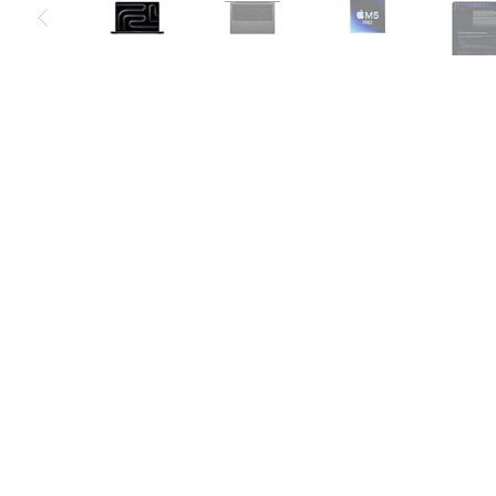
Air
M5
MacBook
Air
M4
MacBook
Air
M3
MacBook
Air
M2
MacBook
Air
13
MacBook
Air
15