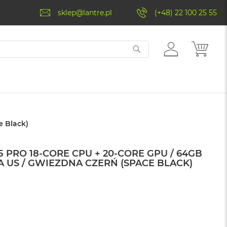
sklep@lantre.pl
(+48) 22 100 25 55
ZALOGUJ
MÓJ 
SIĘ
e Black)
 PRO 18-CORE CPU + 20-CORE GPU / 64GB
RA US / GWIEZDNA CZERŃ (SPACE BLACK)