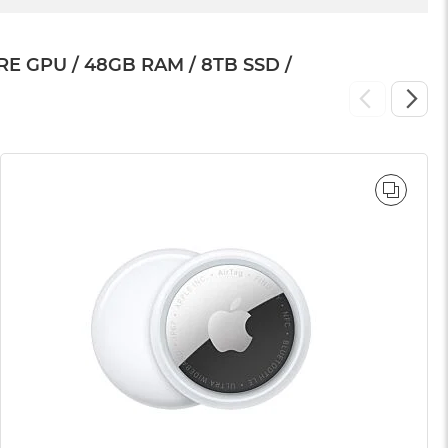
GPU / 48GB RAM / 8TB SSD /
WNAJ
PORÓ