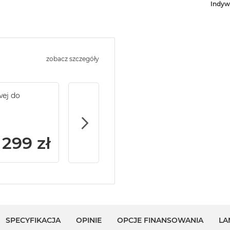
Indyw
zobacz szczegóły
wej do
Service Pack Gold - 2 lata ochrony serwi
MacBook Pro 14/16
299 zł
SPECYFIKACJA
OPINIE
OPCJE FINANSOWANIA
LA