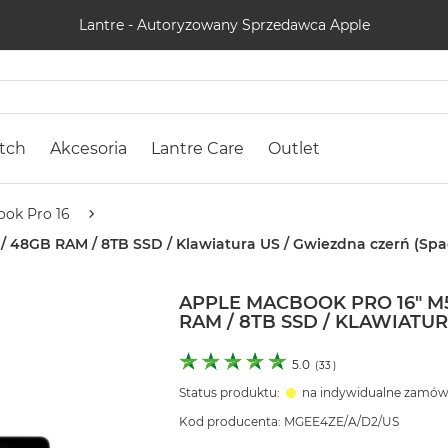
Lantre - Autoryzowany Sprzedawca Apple
tch
Akcesoria
Lantre Care
Outlet
ok Pro 16
/ 48GB RAM / 8TB SSD / Klawiatura US / Gwiezdna czerń (Spa
APPLE MACBOOK PRO 16" M5
RAM / 8TB SSD / KLAWIATU
5.0
(
33
)
Status produktu:
na indywidualne zamów
Kod producenta: MGEE4ZE/A/D2/US