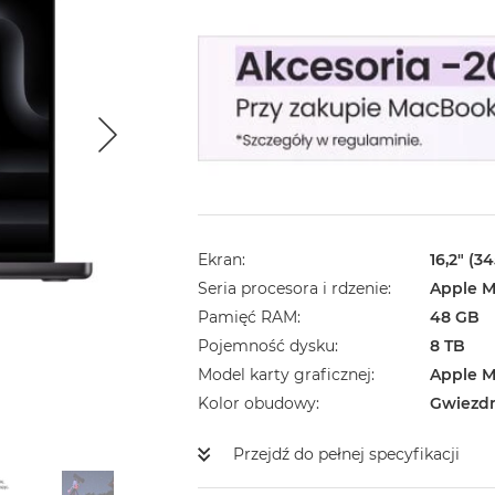
Ekran
16,2" (3
Seria procesora i rdzenie
Apple M
Pamięć RAM
48 GB
Pojemność dysku
8 TB
Model karty graficznej
Apple M
Kolor obudowy
Gwiezd
Przejdź do pełnej specyfikacji