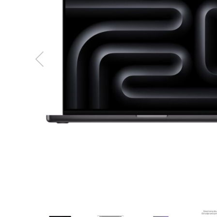
MacBook
Neo
Indygo
MacBook
Neo
Srebrny
Według
pojemności
dysku
MacBook
Neo
256GB
MacBook
Neo
512GB
MacBook
Air
MacBook