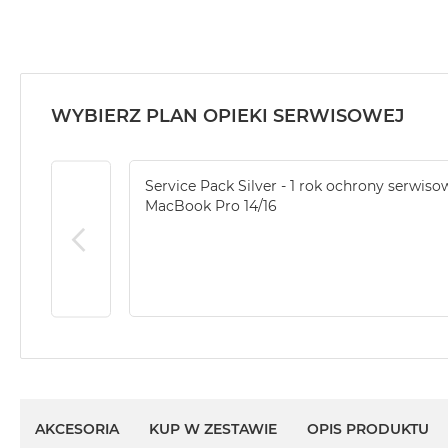
MacBook
Air
32GB
RAM
WYBIERZ PLAN OPIEKI SERWISOWEJ
Według
pojemności
dysku
Service Pack Silver - 1 rok ochrony serwiso
MacBook
MacBook Pro 14/16
Air
256GB
MacBook
Air
512GB
MacBook
Air
1TB
MacBook
AKCESORIA
KUP W ZESTAWIE
OPIS PRODUKTU
Air