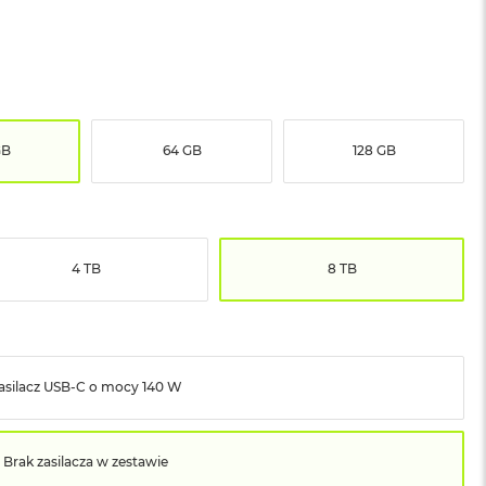
GB
64 GB
128 GB
4 TB
8 TB
asilacz USB‑C o mocy 140 W
Brak zasilacza w zestawie