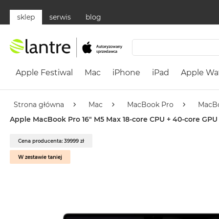
sklep
serwis
blog
Apple
Festiwal
Apple Festiwal
Mac
iPhone
iPad
Apple Wa
Mac
MacBook
Neo
Strona główna
Mac
MacBook Pro
MacBo
Według
Apple MacBook Pro 16" M5 Max 18-core CPU + 40-core GPU 
koloru
MacBook
Cena producenta: 39999 zł
Neo
W zestawie taniej
Cytrusowożółty
MacBook
Neo
Subtelny
Róż