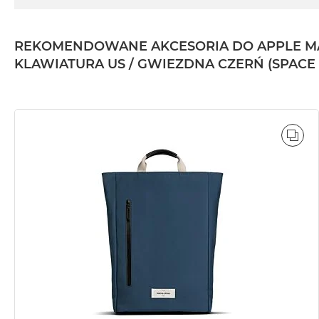
2TB
MacBook
REKOMENDOWANE AKCESORIA DO APPLE MACBO
Air
4TB
KLAWIATURA US / GWIEZDNA CZERŃ (SPACE
MacBook
Pro
MacBook
Pro
POR
14
MacBook
Pro
16
Według
koloru
MacBook
Pro
Gwiezdna
Czerń