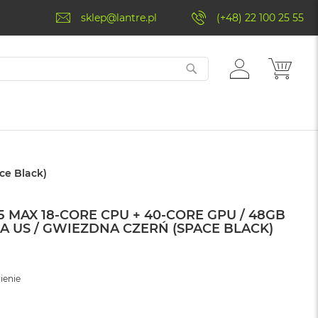
sklep@lantre.pl
(+48) 22 100 25 55
ZALOGUJ
MÓJ 
SIĘ
ce Black)
 MAX 18-CORE CPU + 40-CORE GPU / 48GB
RA US / GWIEZDNA CZERŃ (SPACE BLACK)
ienie