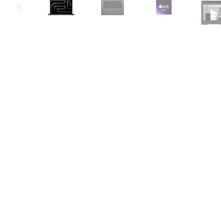
Air
M5
MacBook
Air
M4
MacBook
Air
M3
MacBook
Air
M2
MacBook
Air
13
MacBook
Air
15