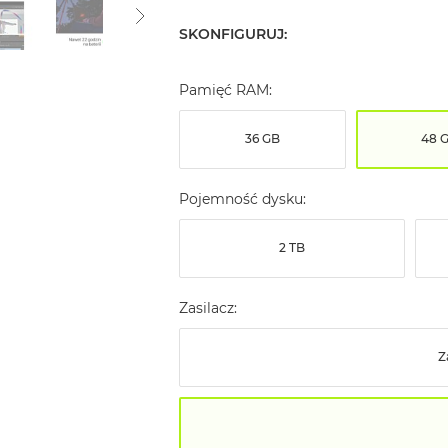
SKONFIGURUJ:
Pamięć RAM:
36 GB
48 
Pojemność dysku:
2 TB
Zasilacz:
Z