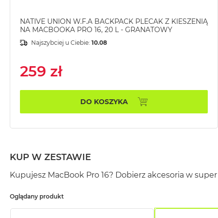
MacBook
Pro
NATIVE UNION W.F.A BACKPACK PLECAK Z KIESZENIĄ
NA MACBOOKA PRO 16, 20 L - GRANATOWY
Gwiezdna
szarość
Najszybciej u Ciebie:
10.08
MacBook
259 zł
Pro
Srebrny
Według
DO KOSZYKA
pamięci
RAM
MacBook
Pro
8GB
KUP W ZESTAWIE
RAM
Kupujesz MacBook Pro 16? Dobierz akcesoria w super 
MacBook
Pro
Oglądany produkt
16GB
RAM