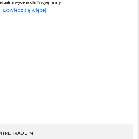
idualna wycena dla Twojej firmy
Dowiedz się więcej
sowej do
Service Pack Platinum - 3 lata ochrony
MacBook Pro 14/16
1 199 zł
NTRE TRADE IN