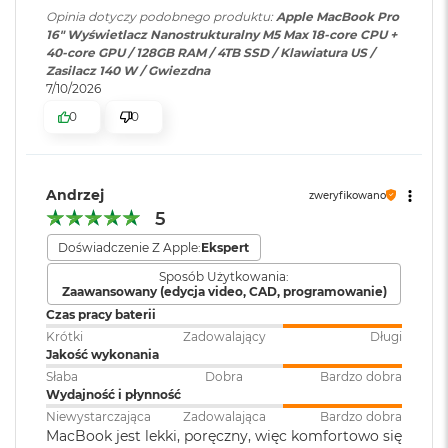
wyświetlaczy do 8K przy 60 Hz.
ś
Opinia dotyczy podobnego produktu:
Apple MacBook Pro
Szeroka gama kolorów (P3)
c
16" Wyświetlacz Nanostrukturalny M5 Max 18-core CPU +
i
40-core GPU / 128GB RAM / 4TB SSD / Klawiatura US /
Technologia True Tone
d
Odtwarzanie wideo
:
Obsługiwane formaty: m.in.
Zasilacz 140 W / Gwiezdna
y
HEVC,
H.264
, AV1 i ProRes; HDR z
7/10/2026
s
Częstotliwość odświeżania
Dolby Vision, HDR10 i HLG
k
0
0
u
Technologia ProMotion zapewniająca adaptacyjną częstotliwość
odświeżania do 120 Hz
Odtwarzanie
Obsługiwane formaty: m.in.
M
a
dźwięku
:
AAC, MP3,
Apple Lossless
,
FLAC
,
Andrzej
Stałe częstotliwości odświeżania: 47,95 Hz, 48,00 Hz, 50,00 Hz,
zweryfikowano
c
Dolby Digital
, Dolby Digital
5
59,94 Hz, 60,00 Hz
B
Plus i Dolby Atmos
o
Doświadczenie Z Apple:
Ekspert
o
Sposób Użytkowania:
k
Zaawansowany (edycja video, CAD, programowanie)
Zainstalowany
macOS
A
Chip
system operacyjny
:
i
Czas pracy baterii
r
Krótki
Zadowalający
Długi
2
Jakość wykonania
Apple M5 Max
5
Słaba
Dobra
Bardzo dobra
Wersja systemu
macOS Sequoia lub nowszy
6
Apple M5 Max (18-rdzeniowy procesor CPU + 40-rdzeniowy
Wydajność i płynność
operacyjnego
:
G
Niewystarczająca
Zadowalająca
Bardzo dobra
procesor GPU + Akceleratory Neural Accelerator)
B
MacBook jest lekki, poręczny, więc komfortowo się