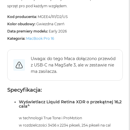
B
sprzęt pro pod każdym względem.
o
o
k
Kod producenta:
MGEE4/R1/D2/US
A
Kolor obudowy:
Gwiezdna Czerń
i
Data premiery modelu:
Early 2026
r
B
Kategoria:
MacBook Pro 16
ł
ę
k
Uwaga: do tego Maca dołączono przewód
i
t
z USB‑C na MagSafe 3, ale w zestawie nie
n
ma zasilacza.
y
M
Specyfikacja:
a
c
B
Wyświetlacz Liquid Retina XDR o przekątnej 16,2
4
cala
o
o
k
w technologii True Tone i ProMotion
A
w rozdzielczości 3456 x 2234 pikseli, 254 pikseli na cal
i