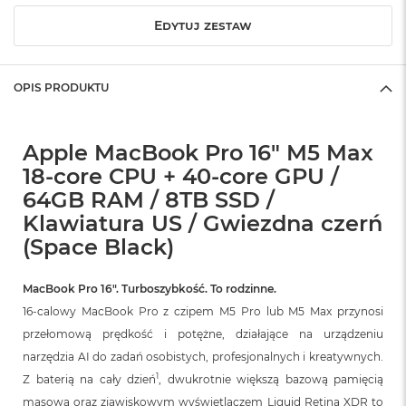
o
Edytuj zestaw
k
A
i
r
OPIS PRODUKTU
1
5
W
Apple MacBook Pro 16" M5 Max
e
18-core CPU + 40-core GPU /
d
64GB RAM / 8TB SSD /
ł
u
Klawiatura US / Gwiezdna czerń
g
(Space Black)
k
o
l
MacBook Pro 16″. Turboszybkość. To rodzinne.
o
r
16-calowy MacBook Pro z czipem M5 Pro lub M5 Max przynosi
u
przełomową prędkość i potężne, działające na urządzeniu
narzędzia AI do zadań osobistych, profesjonalnych i kreatywnych.
M
a
1
Z baterią na cały dzień
, dwukrotnie większą bazową pamięcią
c
masową oraz zjawiskowym wyświetlaczem Liquid Retina XDR to