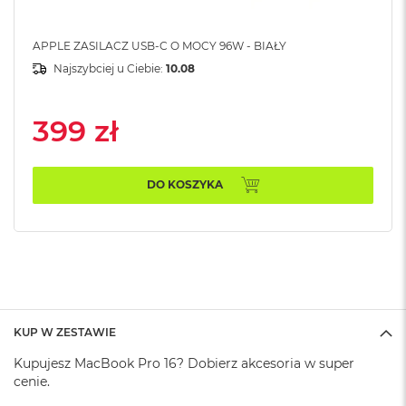
A
i
APPLE ZASILACZ USB-C O MOCY 96W - BIAŁY
r
Najszybciej u Ciebie:
10.08
M
a
c
399 zł
B
o
o
k
DO KOSZYKA
A
i
r
M
5
M
a
c
KUP W ZESTAWIE
B
o
Kupujesz MacBook Pro 16? Dobierz akcesoria w super
o
cenie.
k