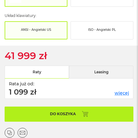
o
o
k
Układ klawiatury:
N
e
o
ANSI - Angielski US
ISO - Angielski PL
S
r
e
b
41 999 zł
r
n
y
Raty
Leasing
W
Rata już od:
e
d
1 099 zł
więcej
ł
u
g
p
DO KOSZYKA
o
j
e
m