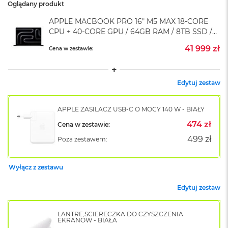
A
Oglądany produkt
i
r
APPLE MACBOOK PRO 16" M5 MAX 18-CORE
M
CPU + 40-CORE GPU / 64GB RAM / 8TB SSD /
4
KLAWIATURA US / GWIEZDNA CZERŃ (SPACE
41 999 zł
Cena w zestawie:
BLACK)
M
a
c
Edytuj zestaw
B
o
o
APPLE ZASILACZ USB-C O MOCY 140 W - BIAŁY
k
A
474 zł
Cena w zestawie:
i
499 zł
Poza zestawem:
r
M
3
Wyłącz z zestawu
M
a
Edytuj zestaw
c
B
LANTRE ŚCIERECZKA DO CZYSZCZENIA
o
EKRANÓW - BIAŁA
o