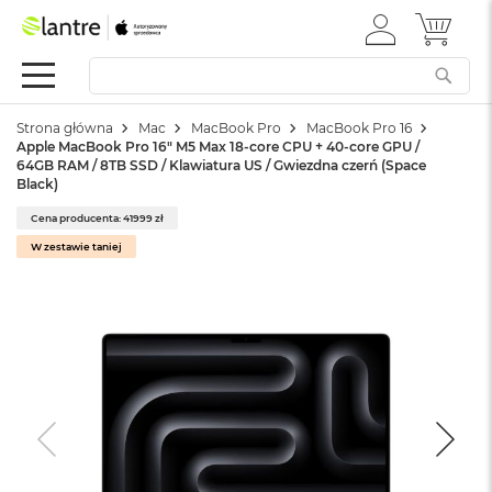
ZALOGUJ
MÓJ 
Apple
SIĘ
Festiwal
Mac
Strona główna
Mac
MacBook Pro
MacBook Pro 16
M
Apple MacBook Pro 16" M5 Max 18-core CPU + 40-core GPU /
a
64GB RAM / 8TB SSD / Klawiatura US / Gwiezdna czerń (Space
c
Black)
B
o
Cena producenta: 41999 zł
o
W zestawie taniej
k
N
e
o
W
e
d
ł
u
g
k