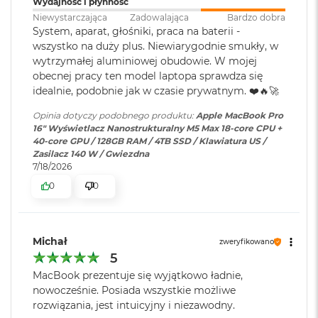
Wydajność i płynność
k
Ładowanie i
Trzy porty Thunderbolt 5
A
Niewystarczająca
Zadowalająca
Bardzo dobra
rozbudowa
:
(USB‑C) obsługujące:
i
Wyświetlacz
System, aparat, głośniki, praca na baterii -
Ładowanie,
DisplayPort
,
r
wszystko na duży plus. Niewiarygodnie smukły, w
Thunderbolt 5 (do 120 Gb/s),
3
wytrzymałej aluminiowej obudowie. W mojej
Wyświetlacz Super Retina XDR
USB 4 (do 120 Gb/s)
2
obecnej pracy ten model laptopa sprawdza się
G
4
Wyświetlacz Liquid Retina XDR o przekątnej 16,2 cala
;
idealnie, podobnie jak w czasie prywatnym. ❤️🔥🚀
B
R
rozdzielczość natywna 3456 na 2234 piksele przy 254 pikselach na
Klawiatura
NIE
Opinia dotyczy podobnego produktu:
Apple MacBook Pro
A
cal
numeryczna
:
16" Wyświetlacz Nanostrukturalny M5 Max 18-core CPU +
M
40-core GPU / 128GB RAM / 4TB SSD / Klawiatura US /
XDR (Extreme Dynamic Range)
Zasilacz 140 W / Gwiezdna
W
7/18/2026
Podświetlana
TAK
e
Kontrast 1 000 000:1
d
klawiatura
:
0
0
ł
Jasność XDR: 1000 nitów utrzymywana na całym ekranie, 1600
u
g
1
nitów szczytowo
(tylko treści HDR)
Touch ID
:
TAK
p
Michał
zweryfikowano
o
Jasność w trybie SDR: nawet 1000 nitów (w plenerze)
5
j
e
MacBook prezentuje się wyjątkowo ładnie,
Obsługa
Obsługa maks. czterech
Kolory
m
wyświetlaczy
:
wyświetlaczy zewnętrznych do
nowocześnie. Posiada wszystkie możliwe
n
6K przy 60 Hz lub dwóch
rozwiązania, jest intuicyjny i niezawodny.
1 miliard kolorów
o