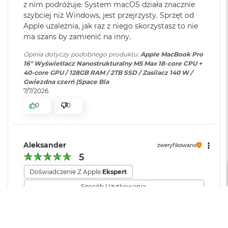
z nim podróżuje. System macOS działa znacznie
16-rdzeniowy system Neural Engine
M
Dołączone
Wbudowane aplikacje systemu
szybciej niż Windows, jest przejrzysty. Sprzęt od
a
oprogramowanie
:
macOS
Sprzętowa akceleracja ray tracingu
c
Apple uzależnia, jak raz z niego skorzystasz to nie
B
ma szans by zamienić na inny.
614 GB/s przepustowości pamięci
o
Dodatkowe
Klawiatura z Touch ID, Gładzik
o
Opinia dotyczy podobnego produktu:
Apple MacBook Pro
k
informacje
:
Force Touch wyczuwający siłę
16" Wyświetlacz Nanostrukturalny M5 Max 18-core CPU +
Silnik multimedialny
A
nacisku, Czujnik światła
40-core GPU / 128GB RAM / 2TB SSD / Zasilacz 140 W /
i
Gwiezdna czerń (Space Bla
otoczenia
Sprzętowa akceleracja obsługi H.264, HEVC, ProRes i ProRes RAW
r
7/7/2026
5
Silnik dekodowania wideo
0
0
1
Układ klawiatury
:
ANSI - Angielski US
2
Dwa silniki kodujące wideo
G
B
Dwa silniki kodujące i dekodujące format ProRes
Aleksander
zweryfikowano
Materiał wykonania
:
Aluminium
M
5
Dekoder AV1
a
Doświadczenie Z Apple:
Ekspert
c
Kolor obudowy
:
Gwiezdna Czerń
B
Sposób Użytkowania:
o
Zaawansowany (edycja video, CAD, programowanie)
o
Czas pracy baterii
k
Ładowanie i rozbudowa
Zawartość zestawu
:
16-calowy MacBook Pro,
Krótki
Zadowalający
Długi
A
Przewód USB-C na MagSafe 3
Jakość wykonania