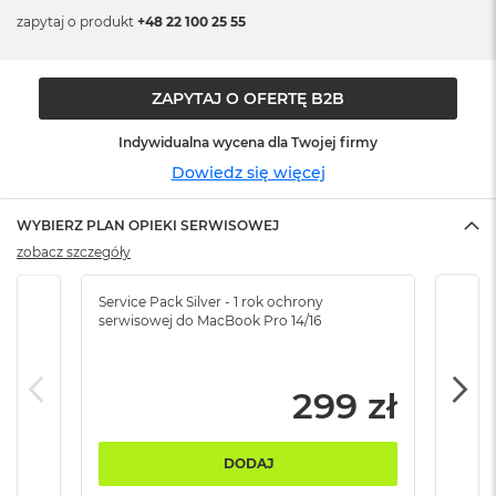
n
zapytaj o produkt
+48 22 100 25 55
o
ś
c
i
ZAPYTAJ O OFERTĘ B2B
d
y
Indywidualna wycena dla Twojej firmy
s
k
Dowiedz się więcej
u
WYBIERZ PLAN OPIEKI SERWISOWEJ
M
a
zobacz szczegóły
c
B
Service Pack Silver - 1 rok ochrony
Servi
o
serwisowej do MacBook Pro 14/16
serw
o
k
N
e
299 zł
o
2
5
DODAJ
6
G