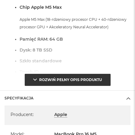
r
Chip Apple M5 Max
G
w
i
Apple M5 Max (18-rdzeniowy procesor CPU + 40-rdzeniowy
e
procesor GPU + Akceleratory Neural Accelerator)
z
d
Pamięć RAM: 64 GB
n
a
Dysk: 8 TB SSD
s
z
Szkło standardowe
a
r
Touch ID
o
ś
ROZWIŃ PEŁNY OPIS PRODUKTU
ć
Czytnik linii papilarnych do bezpiecznego logowania oraz
zakupów
M
SPECYFIKACJA
a
Dostępne złącza:
c
Specyfikacja
B
Producent
:
Apple
3 x Thunderbolt 5 (USB-C)
o
o
1 x Port HDMI
k
1 x Port MagSafe 3
A
Model
:
MacBook Pro 16 M5