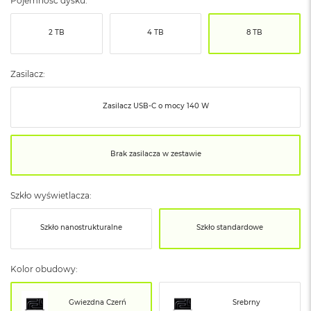
Pojemność dysku:
ó
ż
2 TB
4 TB
8 TB
M
a
c
Zasilacz:
B
o
Zasilacz USB‑C o mocy 140 W
o
k
N
e
Brak zasilacza w zestawie
o
I
n
Szkło wyświetlacza:
d
y
g
Szkło nanostrukturalne
Szkło standardowe
o
M
Kolor obudowy:
a
c
B
Gwiezdna Czerń
Srebrny