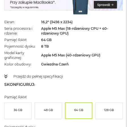
ż
ó
ł
t
Ekran
16,2" (3456 x 2234)
y
Seria procesora i
Apple M5 Max (18-rdzeniowy CPU + 40-
rdzenie
rdzeniowy GPU)
M
a
Pamięć RAM
64 GB
c
Pojemność dysku
8 TB
B
Model karty
o
Apple M5 Max (40-rdzeniowy GPU)
graficznej
o
Kolor obudowy
Gwiezdna Czerń
k
N
e
Przejdź do pełnej specyfikacji
o
SKONFIGURUJ:
S
u
b
Pamięć RAM:
t
e
l
36 GB
48 GB
64 GB
128 GB
n
y
R