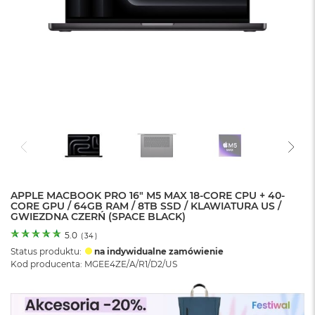
o
l
o
r
u
M
a
c
B
o
o
k
N
e
APPLE MACBOOK PRO 16" M5 MAX 18-CORE CPU + 40-
o
CORE GPU / 64GB RAM / 8TB SSD / KLAWIATURA US /
C
GWIEZDNA CZERŃ (SPACE BLACK)
y
t
5.0
(
34
)
r
Status produktu:
na indywidualne zamówienie
u
Kod producenta: MGEE4ZE/A/R1/D2/US
s
o
w
o