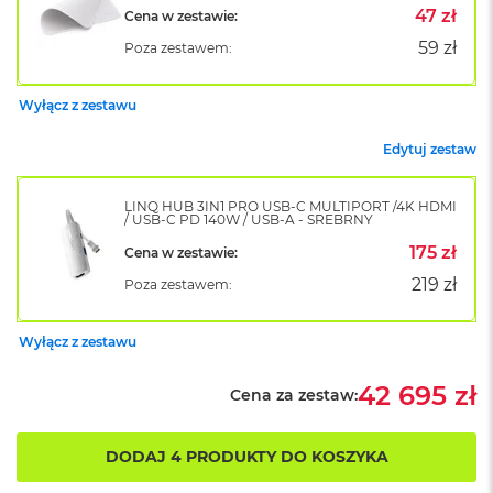
k
47 zł
Cena w zestawie:
A
59 zł
Poza zestawem:
i
r
M
Wyłącz z zestawu
2
Edytuj zestaw
M
a
c
LINQ HUB 3IN1 PRO USB-C MULTIPORT /4K HDMI
B
/ USB-C PD 140W / USB-A - SREBRNY
o
o
175 zł
Cena w zestawie:
k
219 zł
Poza zestawem:
A
i
r
Wyłącz z zestawu
1
3
42 695 zł
Cena za zestaw:
M
a
c
DODAJ 4 PRODUKTY DO KOSZYKA
B
o